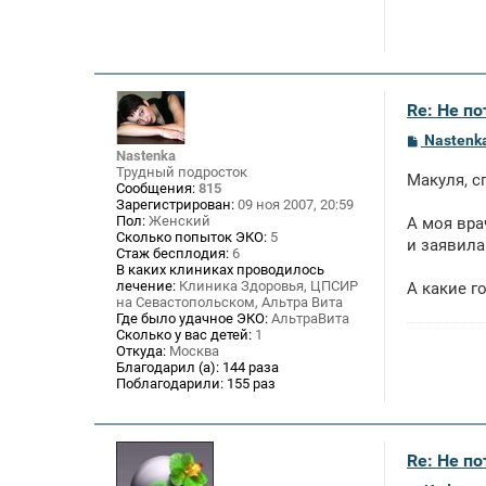
Re: Не п
С
Nastenk
о
Nastenka
о
Трудный подросток
Макуля, 
б
Сообщения:
815
щ
Зарегистрирован:
09 ноя 2007, 20:59
е
Пол:
Женский
А моя вра
н
Сколько попыток ЭКО:
5
и заявила
и
Стаж бесплодия:
6
е
В каких клиниках проводилось
лечение:
Клиника Здоровья, ЦПСИР
А какие г
на Севастопольском, Альтра Вита
Где было удачное ЭКО:
АльтраВита
Сколько у вас детей:
1
Откуда:
Москва
Благодарил (а):
144 раза
Поблагодарили:
155 раз
Re: Не п