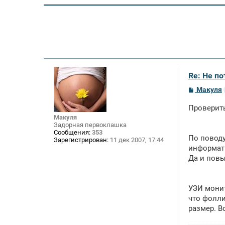
Re: Не п
С
Макуля
о
о
Проверить
б
щ
Макуля
е
Задорная первоклашка
н
Сообщения:
353
По поводу
и
Зарегистрирован:
11 дек 2007, 17:44
е
информати
Да и повы
УЗИ монит
что фолли
размер. В