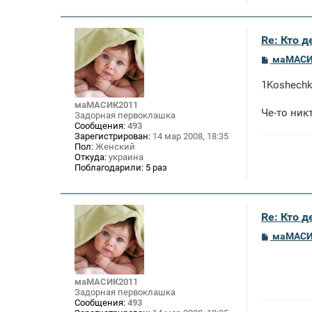
Re: Кто 
С
маМАСИ
о
о
1Koshechk
б
щ
маМАСИК2011
е
Че-то ник
Задорная первоклашка
н
Сообщения:
493
и
Зарегистрирован:
14 мар 2008, 18:35
е
Пол:
Женский
Откуда:
украина
Поблагодарили:
5 раз
Re: Кто 
С
маМАСИ
о
о
б
щ
маМАСИК2011
е
Задорная первоклашка
н
Сообщения:
493
и