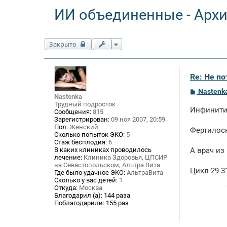
ИИ объединенные - Арх
Закрыто
Re: Не п
С
Nastenk
Nastenka
о
Трудный подросток
о
Инфинити,
Сообщения:
815
б
щ
Зарегистрирован:
09 ноя 2007, 20:59
е
Пол:
Женский
Фертилоск
н
Сколько попыток ЭКО:
5
и
Стаж бесплодия:
6
е
В каких клиниках проводилось
А врач из
лечение:
Клиника Здоровья, ЦПСИР
на Севастопольском, Альтра Вита
Цикл 29-31
Где было удачное ЭКО:
АльтраВита
Сколько у вас детей:
1
Откуда:
Москва
Благодарил (а):
144 раза
Поблагодарили:
155 раз