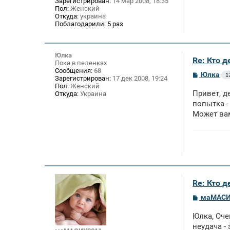
Зарегистрирован:
14 мар 2008, 18:35
е
Пол:
Женский
Откуда:
украина
Поблагодарили:
5 раз
Юлка
Re: Кто 
Пока в пеленках
Сообщения:
68
С
Юлка
1
Зарегистрирован:
17 дек 2008, 19:24
о
Пол:
Женский
о
Привет, д
Откуда:
Украина
б
щ
попытка -
е
Может ва
н
и
е
Re: Кто 
С
маМАСИ
о
о
Юлка, Оче
б
щ
неудача -