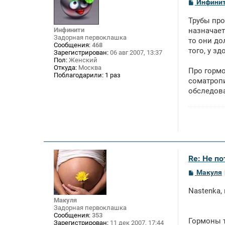
С
Инфини
о
о
Трубы про
б
щ
Инфинити
назначает
е
Задорная первоклашка
то они до
н
Сообщения:
468
того, у з
и
Зарегистрирован:
06 авг 2007, 13:37
е
Пол:
Женский
Откуда:
Москва
Про гормо
Поблагодарили:
1 раз
соматропи
обследова
Re: Не п
С
Макуля
о
о
Nastenka,
б
щ
Макуля
е
Задорная первоклашка
н
Сообщения:
353
Гормоны т
и
Зарегистрирован:
11 дек 2007, 17:44