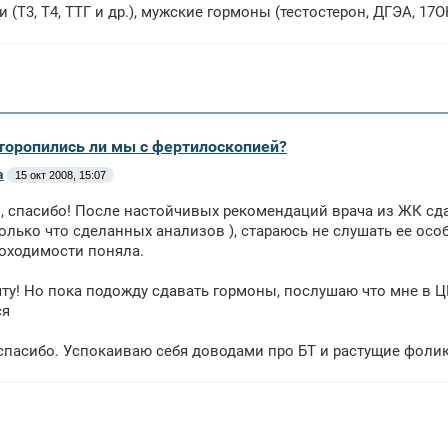
(Т3, Т4, ТТГ и др.), мужские гормоны (тестостерон, ДГЭА, 17ОН
оторопились ли мы с фертилоскопией?
a
15 окт 2008, 15:07
 спасибо! После настойчивых рекомендаций врача из ЖК сда
олько что сделанных анализов ), стараюсь не слушать ее осо
оходимости поняла.
чту! Но пока подожду сдавать гормоны, послушаю что мне в Ц
ся
спасибо. Успокаиваю себя доводами про БТ и растущие фоликул