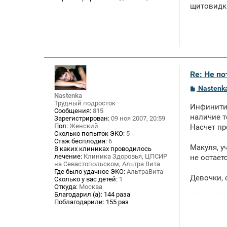
е
щитовидки 
Re: Не п
С
Nastenk
о
Nastenka
о
Трудный подросток
Инфинити,
б
Сообщения:
815
щ
наличие т
Зарегистрирован:
09 ноя 2007, 20:59
е
Пол:
Женский
Насчет пр
н
Сколько попыток ЭКО:
5
и
Стаж бесплодия:
6
е
Макуля, у
В каких клиниках проводилось
лечение:
Клиника Здоровья, ЦПСИР
не остает
на Севастопольском, Альтра Вита
Где было удачное ЭКО:
АльтраВита
Девочки, 
Сколько у вас детей:
1
Откуда:
Москва
Благодарил (а):
144 раза
Поблагодарили:
155 раз