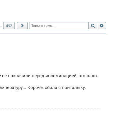
Поиск
Расширенный 
492
…
След.
е ее назначили перед инсеминацией, это надо.
мпературу... Короче, сбила с понталыку.