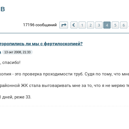
ив
Страница
4
из
492
17196 сообщений
1
2
3
4
5
6
Пред.
оторопились ли мы с фертилоскопией?
a
13 окт 2008, 21:33
 спасибо!
опия - это проверка проходимости труб. Судя по тому, что мн
 районной ЖК стала выговаривать мне за то, что я не меряю те
 дней, реже 33.