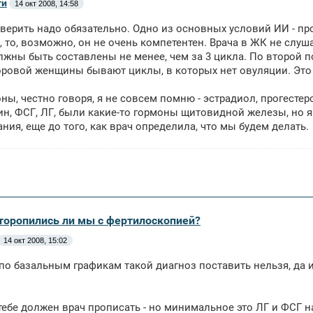
ти
14 окт 2008, 14:58
верить надо обязательно. Одно из основных условий ИИ - про
, то, возможно, он не очень компетентен. Врача в ЖК не слуш
лжны быть составлены не менее, чем за 3 цикла. По второй 
доровой женщины бывают циклы, в которых нет овуляции. Это
ны, честно говоря, я не совсем помню - эстрадиол, прогестеро
н, ФСГ, ЛГ, были какие-то гормоны щитовидной железы, но я
ния, еще до того, как врач определила, что мы будем делать.
оторопились ли мы с фертилоскопией?
14 окт 2008, 15:02
 по базальным графикам такой диагноз поставить нельзя, да 
ебе должен врач прописать - но минимальное это ЛГ и ФСГ н