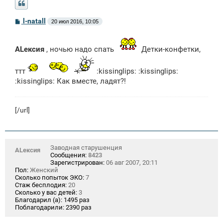
С
l-natall
20 июл 2016, 10:05
о
о
б
щ
ALексия
, ночью надо спать
Детки-конфетки,
е
н
и
ттт
:kissinglips: :kissinglips:
е
:kissinglips: Как вместе, ладят?!
[/url]
Заводная старушенция
ALексия
Сообщения:
8423
Зарегистрирован:
06 авг 2007, 20:11
Пол:
Женский
Сколько попыток ЭКО:
7
Стаж бесплодия:
20
Сколько у вас детей:
3
Благодарил (а):
1495 раз
Поблагодарили:
2390 раз