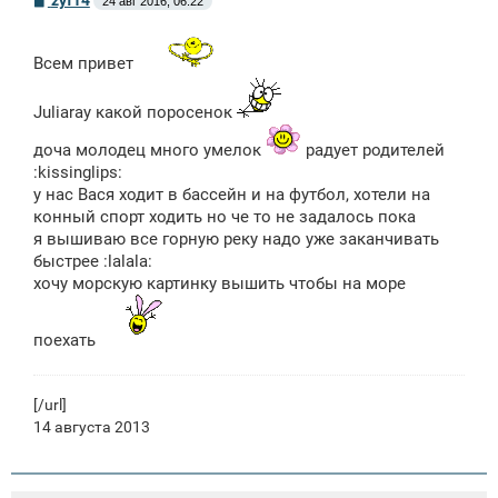
24 авг 2016, 06:22
о
о
б
щ
Всем привет
е
н
и
Juliaray какой поросенок
е
доча молодец много умелок
радует родителей
:kissinglips:
у нас Вася ходит в бассейн и на футбол, хотели на
конный спорт ходить но че то не задалось пока
я вышиваю все горную реку надо уже заканчивать
быстрее :lalala:
хочу морскую картинку вышить чтобы на море
поехать
[/url]
14 августа 2013