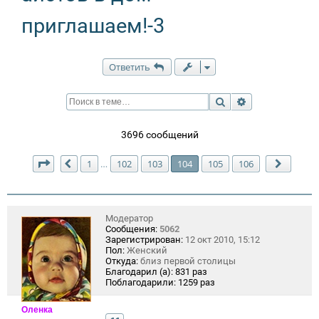
приглашаем!-3
Ответить
Поиск
Расширенный п
3696 сообщений
Страница
104
из
106
1
102
103
104
105
106
…
Пред.
След.
Модератор
Сообщения:
5062
Зарегистрирован:
12 окт 2010, 15:12
Пол:
Женский
Откуда:
близ первой столицы
Благодарил (а):
831 раз
Поблагодарили:
1259 раз
Оленка