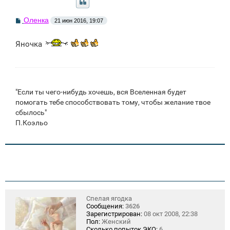
С
Оленка
21 июн 2016, 19:07
о
о
б
Яночка
щ
е
н
и
е
"Если ты чего-нибудь хочешь, вся Вселенная будет
помогать тебе способствовать тому, чтобы желание твое
сбылось"
П.Коэльо
Спелая ягодка
Сообщения:
3626
Зарегистрирован:
08 окт 2008, 22:38
Пол:
Женский
Сколько попыток ЭКО:
6