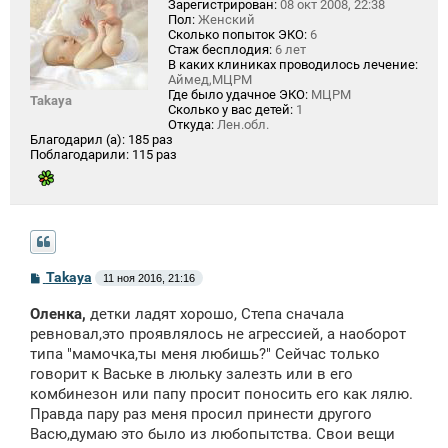
Зарегистрирован:
08 окт 2008, 22:38
Пол:
Женский
Сколько попыток ЭКО:
6
Стаж бесплодия:
6 лет
В каких клиниках проводилось лечение:
Аймед,МЦРМ
Где было удачное ЭКО:
МЦРМ
Takaya
Сколько у вас детей:
1
Откуда:
Лен.обл.
Благодарил (а):
185 раз
Поблагодарили:
115 раз
С
Takaya
11 ноя 2016, 21:16
о
о
Оленка,
детки ладят хорошо, Степа сначала
б
щ
ревновал,это проявлялось не агрессией, а наоборот
е
типа "мамочка,ты меня любишь?" Сейчас только
н
говорит к Ваське в люльку залезть или в его
и
е
комбинезон или папу просит поносить его как лялю.
Правда пару раз меня просил принести другого
Васю,думаю это было из любопытства. Свои вещи