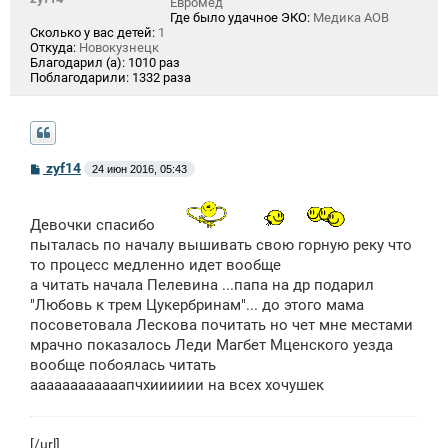
Евромед
Где было удачное ЭКО:
Медика АОВ
Сколько у вас детей:
1
Откуда:
Новокузнецк
Благодарил (а):
1010 раз
Поблагодарили:
1332 раза
С
zyf14
24 июн 2016, 05:43
о
о
б
щ
Девочки спасибо
е
пыталась по началу вышивать свою горную реку что
н
то процесс медленно идет вообще
и
е
а читать начала Пелевина ...папа на др подарил
"Любовь к трем Цукербринам"... до этого мама
посоветовала Лескова почитать но чет мне местами
мрачно показалось Леди Магбет Мценского уезда
вообще побоялась читать
аааааааааааапчхииииии на всех хочушек
[/url]