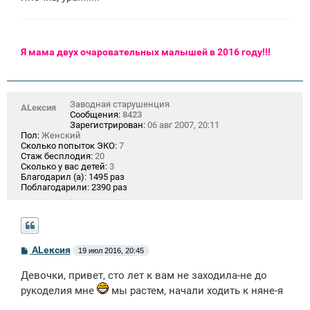
е
Я мама двух очаровательных малышей в 2016 году!!!
Заводная старушенция
ALексия
Сообщения:
8423
Зарегистрирован:
06 авг 2007, 20:11
Пол:
Женский
Сколько попыток ЭКО:
7
Стаж бесплодия:
20
Сколько у вас детей:
3
Благодарил (а):
1495 раз
Поблагодарили:
2390 раз
С
ALексия
19 июл 2016, 20:45
о
о
Девочки, привет, сто лет к вам не заходила-не до
б
щ
рукоделия мне
мы растем, начали ходить к няне-я
е
н