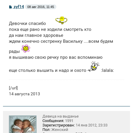
С
zyf14
08 авг 2016, 11:45
о
о
б
щ
Девочки спасибо
е
пока еще рано не ходили смотреть кто
н
да нам главное здоровье
и
е
ждем конечно сестренку Васильку ....всем будем
рады
я вышиваю свою речку про вас вспоминаю
еще столько вышить и надо и охото
:lalala:
[/url]
14 августа 2013
Девица на выданье
Сообщения:
1591
Зарегистрирован:
14 янв 2012, 23:33
Пол:
Женский