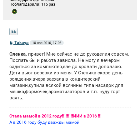
Поблагодарили:
115 раз
С
Takaya
10 ноя 2016, 17:26
о
о
Оленка,
привет! Мне сейчас не до рукоделия совсем.
б
щ
Поспать бы и работа зависла. Не могу я вечером
е
садиться за компьютер,еле до кровати доползаю.
н
Дети вьют веревки из меня. У Степика скоро день
и
е
рождения,вчера заехала в кондитерский
магазин,купила всякой всячины типа насадок для
мешка,формочек,ароматизаторов и т.п. Буду торт
ваять.
Стала мамой в 2012 году!!!!!!!!!ИИИ в 2016 !!!
А в 2016 году буду дважды мамой