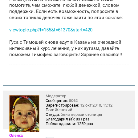
н
помогите, чем сможете: любой денежкой, словом
и
е
поддержки. Если есть возможность, попросите в
своих топиках девочек тоже зайти по этой ссылке:
viewtopic.php?f=155&t=61370&start=420
Гуса с Тимошей снова едут в Казань на очередной
интенсивный курс лечения, у них аутизм, давайте
поможем Тимофею заговорить! Заранее спасибо!!!
Модератор
Сообщения:
5062
Зарегистрирован:
12 окт 2010, 15:12
Пол:
Женский
Откуда:
близ первой столицы
Благодарил (а):
831 раз
Поблагодарили:
1259 раз
Оленка