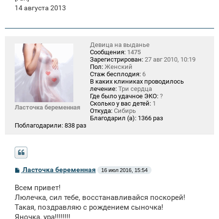
14 августа 2013
Девица на выданье
Сообщения:
1475
Зарегистрирован:
27 авг 2010, 10:19
Пол:
Женский
Стаж бесплодия:
6
В каких клиниках проводилось
лечение:
Три сердца
Где было удачное ЭКО:
?
Сколько у вас детей:
1
Ласточка беременная
Откуда:
Сибирь
Благодарил (а):
1366 раз
Поблагодарили:
838 раз
С
Ласточка беременная
16 июл 2016, 15:54
о
о
Всем привет!
б
щ
Люлечка, сил тебе, восстанавливайся поскорей!
е
Такая, поздравляю с рождением сыночка!
н
Яночка, ура!!!!!!!!
и