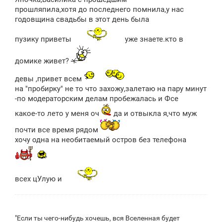
прошляпила,хотя до последнего помнила,у нас
годовщина свадьбы в этот день была
пузику приветы
уже знаете.кто в
домике живет?
девы ,привет всем
на "пробирку" не то что захожу,залетаю на пару минут
-по модераторским делам пробежалась и Фсе
какое-то лето у меня оч
да и отвыкла я,что муж
почти все время рядом
хочу одна на необитаемый остров без телефона
всех цУлую и
"Если ты чего-нибудь хочешь, вся Вселенная будет