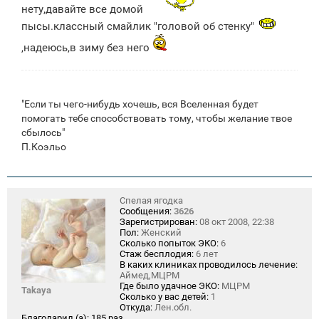
нету,давайте все домой
пысы.классный смайлик "головой об стенку"
,надеюсь,в зиму без него
"Если ты чего-нибудь хочешь, вся Вселенная будет
помогать тебе способствовать тому, чтобы желание твое
сбылось"
П.Коэльо
Спелая ягодка
Сообщения:
3626
Зарегистрирован:
08 окт 2008, 22:38
Пол:
Женский
Сколько попыток ЭКО:
6
Стаж бесплодия:
6 лет
В каких клиниках проводилось лечение:
Аймед,МЦРМ
Где было удачное ЭКО:
МЦРМ
Takaya
Сколько у вас детей:
1
Откуда:
Лен.обл.
Благодарил (а):
185 раз