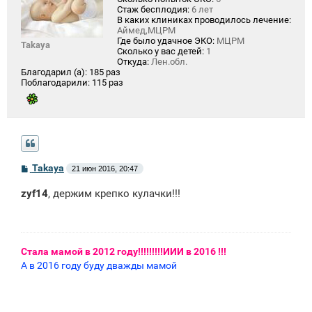
Стаж бесплодия:
6 лет
В каких клиниках проводилось лечение:
Аймед,МЦРМ
Где было удачное ЭКО:
МЦРМ
Takaya
Сколько у вас детей:
1
Откуда:
Лен.обл.
Благодарил (а):
185 раз
Поблагодарили:
115 раз
С
Takaya
21 июн 2016, 20:47
о
о
zyf14
, держим крепко кулачки!!!
б
щ
е
н
и
е
Стала мамой в 2012 году!!!!!!!!!ИИИ в 2016 !!!
А в 2016 году буду дважды мамой