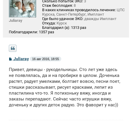
Сколько попыток ЭКО:
3
Стаж бесплодия:
8
В каких клиниках проводилось лечение:
ЦПС
Курска, Санкт-Петербург, Имплант
Где было удачное ЭКО:
дважды Имплант
Juliaray
Откуда:
Курск
Благодарил (а):
1313 раз
Поблагодарили:
1357 раз
С
Juliaray
16 авг 2016, 18:55
о
о
Привет, девицы - рукодельницы. Сто лет уже здесь
б
щ
не появлялась, да и на пробирке в целом. Доченька
е
растет, радует умелками, болтает вовсю, песни поет,
н
стишки рассказывает, рисует красками, лепит из
и
е
пластилина что-то. Я потихоньку вяжу, иногда и
заказы перепадают. Сейчас часто игрушки вяжу,
доченьку и других деток радую. Это фаворит у нас))