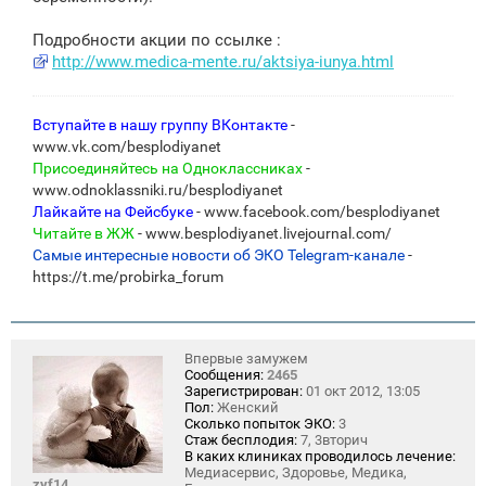
Подробности акции по ссылке :
http://www.medica-mente.ru/aktsiya-iunya.html
Вступайте в нашу группу ВКонтакте
-
www.vk.com/besplodiyanet
Присоединяйтесь на Одноклассниках
-
www.odnoklassniki.ru/besplodiyanet
Лайкайте на Фейсбуке
- www.facebook.com/besplodiyanet
Читайте в ЖЖ
- www.besplodiyanet.livejournal.com/
Самые интересные новости об ЭКО Telegram-канале
-
https://t.me/probirka_forum
Впервые замужем
Сообщения:
2465
Зарегистрирован:
01 окт 2012, 13:05
Пол:
Женский
Сколько попыток ЭКО:
3
Стаж бесплодия:
7, 3вторич
В каких клиниках проводилось лечение:
Медиасервис, Здоровье, Медика,
zyf14