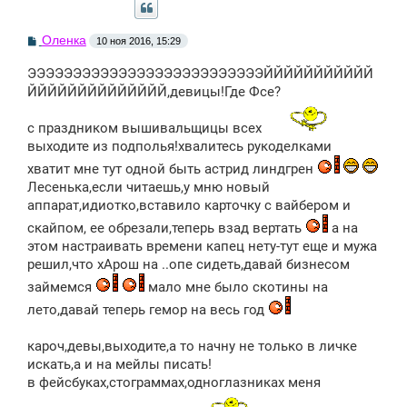
С
Оленка
10 ноя 2016, 15:29
о
о
ЭЭЭЭЭЭЭЭЭЭЭЭЭЭЭЭЭЭЭЭЭЭЭЭЭЭЙЙЙЙЙЙЙЙЙЙЙ
б
щ
ЙЙЙЙЙЙЙЙЙЙЙЙЙЙ,девицы!Где Фсе?
е
н
с праздником вышивальщицы всех
и
е
выходите из подполья!хвалитесь рукоделками
хватит мне тут одной быть астрид линдгрен
Лесенька,если читаешь,у мню новый
аппарат,идиотко,вставило карточку с вайбером и
скайпом, ее обрезали,теперь взад вертать
а на
этом настраивать времени капец нету-тут еще и мужа
решил,что хАрош на ..опе сидеть,давай бизнесом
займемся
мало мне было скотины на
лето,давай теперь гемор на весь год
кароч,девы,выходите,а то начну не только в личке
искать,а и на мейлы писать!
в фейсбуках,стограммах,одноглазниках меня