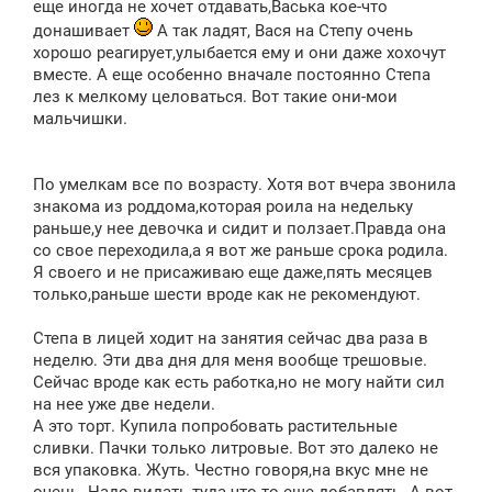
еще иногда не хочет отдавать,Васька кое-что
донашивает
А так ладят, Вася на Степу очень
хорошо реагирует,улыбается ему и они даже хохочут
вместе. А еще особенно вначале постоянно Степа
лез к мелкому целоваться. Вот такие они-мои
мальчишки.
По умелкам все по возрасту. Хотя вот вчера звонила
знакома из роддома,которая роила на недельку
раньше,у нее девочка и сидит и ползает.Правда она
со свое переходила,а я вот же раньше срока родила.
Я своего и не присаживаю еще даже,пять месяцев
только,раньше шести вроде как не рекомендуют.
Степа в лицей ходит на занятия сейчас два раза в
неделю. Эти два дня для меня вообще трешовые.
Сейчас вроде как есть работка,но не могу найти сил
на нее уже две недели.
А это торт. Купила попробовать растительные
сливки. Пачки только литровые. Вот это далеко не
вся упаковка. Жуть. Честно говоря,на вкус мне не