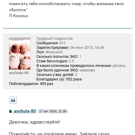
помогать тебе способствовать тому, чтобы желание твое
сбылось"
П.Коэльо
Трудный подросток
Сообщения:
611
Зарегистрирован:
06 июн 2013, 16:36
Пол:
Женский
Сколько попыток ЭКО:
1
Стаж бесплодия:
3.5
В каких клиниках проводилось лечение:
рязань
Где было удачное ЭКО:
иваново
anchuta-80
Сколько у вас детей:
2
Благодарил (а):
552 раза
Поблагодарили:
409 раз
С
anchuta-80
17 окт 2016, 11:26
о
о
Девочки, здравствуйте!
б
щ
е
Пожалуйста, не пройдите мимо. Зайдите сюда,