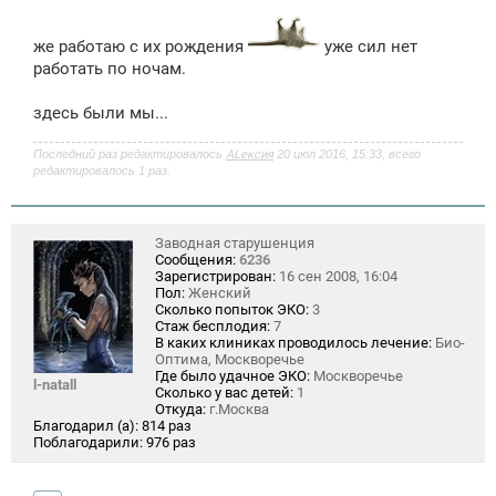
и
е
же работаю с их рождения
уже сил нет
работать по ночам.
здесь были мы...
Последний раз редактировалось
ALексия
20 июл 2016, 15:33, всего
редактировалось 1 раз.
Заводная старушенция
Сообщения:
6236
Зарегистрирован:
16 сен 2008, 16:04
Пол:
Женский
Сколько попыток ЭКО:
3
Стаж бесплодия:
7
В каких клиниках проводилось лечение:
Био-
Оптима, Москворечье
Где было удачное ЭКО:
Москворечье
l-natall
Сколько у вас детей:
1
Откуда:
г.Москва
Благодарил (а):
814 раз
Поблагодарили:
976 раз