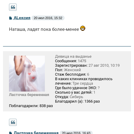
С
ALексия
20 июл 2016, 15:32
о
о
Наташа, ладят пока более-менее
б
щ
е
н
и
е
Девица на выданье
Сообщения:
1475
Зарегистрирован:
27 авг 2010, 10:19
Пол:
Женский
Стаж бесплодия:
6
В каких клиниках проводилось
лечение:
Три сердца
Где было удачное ЭКО:
?
Сколько у вас детей:
1
Ласточка беременная
Откуда:
Сибирь
Благодарил (а):
1366 раз
Поблагодарили:
838 раз
С
Ласточка беременная
20 июл 2016, 16:43