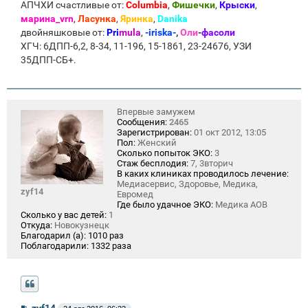
АПЧХИ счастливые от:
Columbia
,
Фишечки
,
Крыски
,
марина_vrn
,
Ласунка
,
Яринка
,
Danika
двойняшковые от:
Pri
mula
,
-iriska-
,
Оли
-
фасоли
ХГЧ: 6ДПП-6,2, 8-34, 11-196, 15-1861, 23-24676, УЗИ
35ДПП-СБ+.
Впервые замужем
Сообщения:
2465
Зарегистрирован:
01 окт 2012, 13:05
Пол:
Женский
Сколько попыток ЭКО:
3
Стаж бесплодия:
7, 3вторич
В каких клиниках проводилось лечение:
Медиасервис, Здоровье, Медика,
zyf14
Евромед
Где было удачное ЭКО:
Медика АОВ
Сколько у вас детей:
1
Откуда:
Новокузнецк
Благодарил (а):
1010 раз
Поблагодарили:
1332 раза
С
zyf14