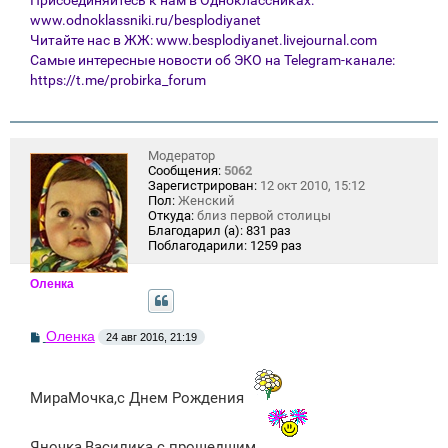
Присоединяйтесь к нам в Одноклассниках:
www.odnoklassniki.ru/besplodiyanet
Читайте нас в ЖЖ:
www.besplodiyanet.livejournal.com
Самые интересные новости об ЭКО на Telegram-канале:
https://t.me/probirka_forum
Модератор
Сообщения:
5062
Зарегистрирован:
12 окт 2010, 15:12
Пол:
Женский
Откуда:
близ первой столицы
Благодарил (а):
831 раз
Поблагодарили:
1259 раз
Оленка
С
Оленка
24 авг 2016, 21:19
о
о
б
щ
МираМочка,с Днем Рождения
е
н
и
Яночка,Василика с прошедшим
е