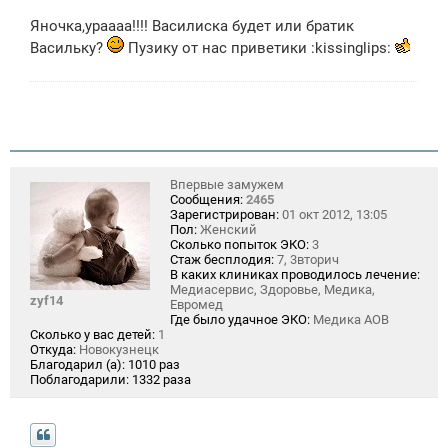
о
о
Яночка,ураааа!!!! Василиска будет или братик
б
щ
Васильку?
Пузику от нас приветики :kissinglips:
е
н
и
е
Впервые замужем
Сообщения:
2465
Зарегистрирован:
01 окт 2012, 13:05
Пол:
Женский
Сколько попыток ЭКО:
3
Стаж бесплодия:
7, 3вторич
В каких клиниках проводилось лечение:
Медиасервис, Здоровье, Медика,
zyf14
Евромед
Где было удачное ЭКО:
Медика АОВ
Сколько у вас детей:
1
Откуда:
Новокузнецк
Благодарил (а):
1010 раз
Поблагодарили:
1332 раза