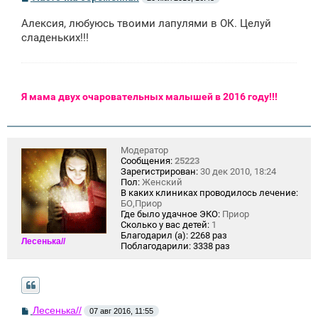
о
о
Алексия, любуюсь твоими лапулями в ОК. Целуй
б
щ
сладеньких!!!
е
н
и
е
Я мама двух очаровательных малышей в 2016 году!!!
Модератор
Сообщения:
25223
Зарегистрирован:
30 дек 2010, 18:24
Пол:
Женский
В каких клиниках проводилось лечение:
БО,Приор
Где было удачное ЭКО:
Приор
Сколько у вас детей:
1
Благодарил (а):
2268 раз
Лесенька//
Поблагодарили:
3338 раз
С
Лесенька//
07 авг 2016, 11:55