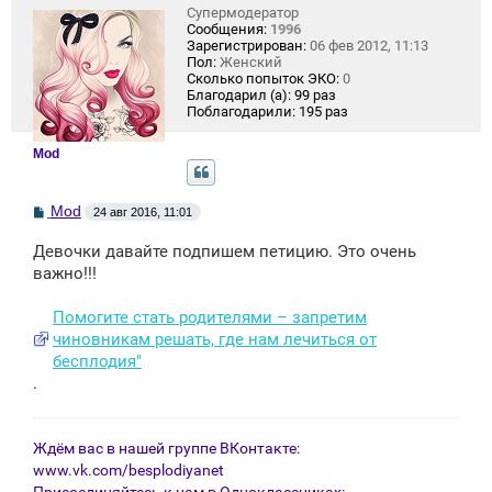
Супермодератор
Сообщения:
1996
Зарегистрирован:
06 фев 2012, 11:13
Пол:
Женский
Сколько попыток ЭКО:
0
Благодарил (а):
99 раз
Поблагодарили:
195 раз
Mod
С
Mod
24 авг 2016, 11:01
о
о
Девочки давайте подпишем петицию. Это очень
б
щ
важно!!!
е
н
Помогите стать родителями – запретим
и
е
чиновникам решать, где нам лечиться от
бесплодия"
.
Ждём вас в нашей группе ВКонтакте:
www.vk.com/besplodiyanet