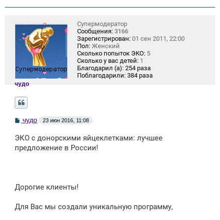
Супермодератор
Сообщения:
3166
Зарегистрирован:
01 сен 2011, 22:00
Пол:
Женский
Сколько попыток ЭКО:
5
Сколько у вас детей:
1
Благодарил (а):
254 раза
Поблагодарили:
384 раза
чудо
С
чудо
23 июн 2016, 11:08
о
о
ЭКО с донорскими яйцеклетками: лучшее
б
щ
предложение в России!
е
н
и
е
Дорогие клиенты!
Для Вас мы создали уникальную программу,