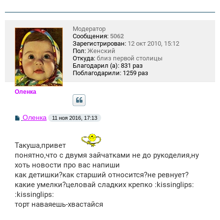
Модератор
Сообщения:
5062
Зарегистрирован:
12 окт 2010, 15:12
Пол:
Женский
Откуда:
близ первой столицы
Благодарил (а):
831 раз
Поблагодарили:
1259 раз
Оленка
С
Оленка
11 ноя 2016, 17:13
о
о
б
щ
Такуша,привет
е
понятно,что с двумя зайчатками не до рукоделия,ну
н
хоть новости про вас напиши
и
е
как детишки?как старший относится?не ревнует?
какие умелки?целовай сладких крепко :kissinglips:
:kissinglips:
торт наваяешь-хвастайся