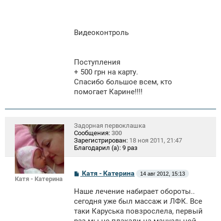
Видеоконтроль
Поступления
+ 500 грн на карту.
Спасибо большое всем, кто
помогает Карине!!!!
Задорная первоклашка
Сообщения:
300
Зарегистрирован:
18 ноя 2011, 21:47
Благодарил (а):
9 раз
С
Катя - Катерина
14 авг 2012, 15:13
Катя - Катерина
о
о
Наше лечение набирает обороты..
б
щ
сегодня уже был массаж и ЛФК. Все
е
таки Каруська повзрослела, первый
н
и