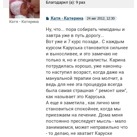
Благодарил (а):
9 раз
С
Катя - Катерина
24 авг 2012, 12:30
Катя - Катерина
о
о
Ну, что... пора собирать чемоданы и
б
щ
завтра уже в путь дорогу...
е
Вот уже и 7 курс позади.. С каждым
н
курсом Каруська становится сильнее
и
е
и выносливее, и это замечаю не
только я, но и специалисты. Карина
потрудилась хорошо, уже наконец-
то наступил возраст, когда даже на
мануальной терапии она молчит, а
ведь для нее эта процедура всегда
была самая страшная -" ремонт шеи",
как называет это Каруська.
А еще я заметила , как лично мне
становиться спокойнее, когда мы
приезжаем на лечение. Дома меня
постоянно преследует мысль - мало
занимаемся, может неправильно что
- то делаю, не хватает Каруске