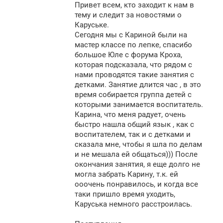
Привет всем, кто заходит к нам в
б
щ
тему и следит за новостями о
е
Каруське.
н
Сегодня мы с Кариной были на
и
е
мастер классе по лепке, спасибо
большое Юле с форума Кроха,
которая подсказала, что рядом с
нами проводятся такие занятия с
детками. Занятие длится час , в это
время собирается группа детей с
которыми занимается воспитатель.
Карина, что меня радует, очень
быстро нашла общий язык , как с
воспитателем, так и с детками и
сказала мне, чтобы я шла по делам
и не мешала ей общаться))) После
окончания занятия, я еще долго не
могла забрать Карину, т.к. ей
ооочень понравилось, и когда все
таки пришло время уходить,
Каруська немного расстроилась.