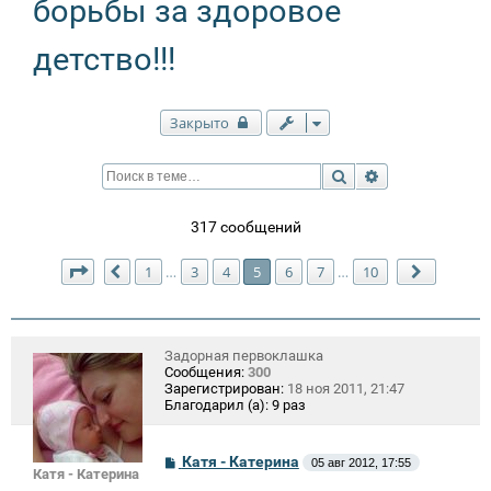
борьбы за здоровое
детство!!!
Закрыто
Поиск
Расширенный п
317 сообщений
Страница
5
из
10
1
3
4
5
6
7
10
…
…
Пред.
След.
Задорная первоклашка
Сообщения:
300
Зарегистрирован:
18 ноя 2011, 21:47
Благодарил (а):
9 раз
С
Катя - Катерина
05 авг 2012, 17:55
Катя - Катерина
о
о