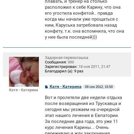
плавать, и тренер на столько
расположил к себе Карину, что она
его угостила конфетой.. правда
когда мы начали уже прощаться с
ним, Каруська затребовала назад
конфету, т.к. она вспомнила, что она
у нее была последней)))
Задорная первоклашка
Сообщения:
300
Зарегистрирован:
18 ноя 2011, 21:47
Благодарил (а):
9 раз
С
Катя - Катерина
09 сен 2012, 15:50
Катя - Катерина
о
о
Вот и пролетели две недели отдыха
б
щ
после возвращения из Трускавца и
е
сегодня мы уезжаем на очередной
н
этап нашего лечения в Евпатории.
и
е
За последние два года, это уже 11
курс лечения Карины... Очень
переживаю и жду заключения