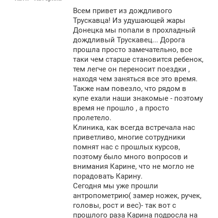
о
Всем привет из дождливого
б
щ
Трускавца! Из удушающей жары
е
Донецка мы попали в прохладный
н
дождливый Трускавец... Дорога
и
е
прошла просто замечательно, все
таки чем старше становится ребенок,
тем легче он переносит поездки ,
находя чем заняться все это время.
Также нам повезло, что рядом в
купе ехали наши знакомые - поэтому
время не прошло , а просто
пролетело.
Клиника, как всегда встречала нас
приветливо, многие сотрудники
помнят нас с прошлых курсов,
поэтому было много вопросов и
внимания Карине, что не могло не
порадовать Карину.
Сегодня мы уже прошли
антропометрию( замер ножек, ручек,
головы, рост и вес)- так вот с
прошлого раза Карина подросла на