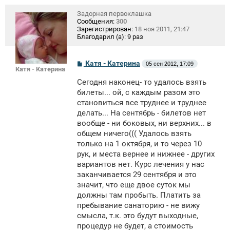
Задорная первоклашка
Сообщения:
300
Зарегистрирован:
18 ноя 2011, 21:47
Благодарил (а):
9 раз
С
Катя - Катерина
05 сен 2012, 17:09
Катя - Катерина
о
о
Сегодня наконец- то удалось взять
б
щ
билеты... ой, с каждым разом это
е
становиться все труднее и труднее
н
делать... На сентябрь - билетов нет
и
е
вообще - ни боковых, ни верхних... в
общем ничего((( Удалось взять
только на 1 октября, и то через 10
рук, и места вернее и нижнее - других
вариантов нет. Курс лечения у нас
заканчивается 29 сентября и это
значит, что еще двое суток мы
должны там пробыть. Платить за
пребывание санаторию - не вижу
смысла, т.к. это будут выходные,
процедур не будет, а стоимость