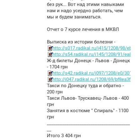
без рук... Вот над этими навыками
нам и надо усердно работать, чем
мы и будем заниматься.
Отчет о 7 курсе лечения в МКВЛ
Выписка из истории болезни -
http://s017.radikal.ru/i415/1208/98/eb671
http://s54.radikal.ru/i145/1208/91/ea8f2c
Ж-д билеты Донецк - Львов - Донецк
- 1704 грн
http://s42.radikal.ru/i097/1208/e0/3011b
http://i047.radikal.ru/1208/69/bf8ea3ff4c6
Такси по Донецку туда и обратно -
200 грн
Такси Львов- Трускавец- Львов - 400
грн
Занятия в костюме " Спираль" - 1100
грн
______________________________________
__
Итого 3 404 грн