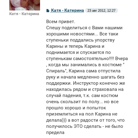
С
Катя - Катерина
23 авг 2012, 12:27
Катя - Катерина
о
о
Всем привет.
б
щ
Спешу поделиться с Вами нашими
е
хорошими новостями... Все таки
н
ступеньки поддались упорству
и
е
Карины и теперь Карина и
поднимается и спускается по
ступенькам самостоятельно!!!! Вчера
, когда мы занимались в костюме "
Спираль", Карина сама отпустила
руку и начала медленно шагать без
поддержки. Инструктор конечно же
находилась рядом и страховала на
случай падения, т.к. сам костюм
очень скользит по полу... но все
прошло хорошо и попыток
приземлиться на пол Карина не
делала))) а вот радости от того, что
получилось ЭТО сделать - не было
предела