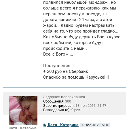
появился небольшой мондраж.. но
больше всего я переживаю, как мы
перенесем поезку в поезде, т.к.
дорога занимает 24 часа, а с этой
жарой... ладно, будем настраивать
себя на то, что все пройдет гладко...
Как обычно буду держать Вас в курсе
всех событий, которые будут
происходить с нами .
Все, с Богом....
Поступления
+ 200 руб на Сбербанк
Спасибо за помощь Каруське!!!!
Задорная первоклашка
Сообщения:
300
Зарегистрирован:
18 ноя 2011, 21:47
Благодарил (а):
9 раз
С
Катя - Катерина
13 авг 2012, 15:00
Катя - Катерина
о