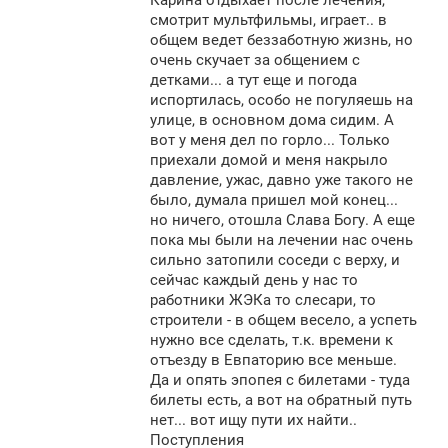
Карина отдыхает после лечения,
б
щ
смотрит мультфильмы, играет.. в
е
общем ведет беззаботную жизнь, но
н
очень скучает за общением с
и
е
детками... а тут еще и погода
испортилась, особо не погуляешь на
улице, в основном дома сидим. А
вот у меня дел по горло... Только
приехали домой и меня накрыло
давление, ужас, давно уже такого не
было, думала пришел мой конец...
но ничего, отошла Слава Богу. А еще
пока мы были на лечении нас очень
сильно затопили соседи с верху, и
сейчас каждый день у нас то
работники ЖЭКа то слесари, то
строители - в общем весело, а успеть
нужно все сделать, т.к. времени к
отъезду в Евпаторию все меньше.
Да и опять эпопея с билетами - туда
билеты есть, а вот на обратный путь
нет... вот ищу пути их найти..
Поступления