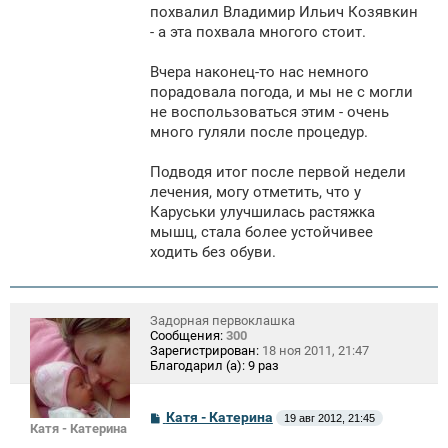
похвалил Владимир Ильич Козявкин
- а эта похвала многого стоит.
Вчера наконец-то нас немного
порадовала погода, и мы не с могли
не воспользоваться этим - очень
много гуляли после процедур.
Подводя итог после первой недели
лечения, могу отметить, что у
Каруськи улучшилась растяжка
мышц, стала более устойчивее
ходить без обуви.
Задорная первоклашка
Сообщения:
300
Зарегистрирован:
18 ноя 2011, 21:47
Благодарил (а):
9 раз
С
Катя - Катерина
19 авг 2012, 21:45
Катя - Катерина
о
о