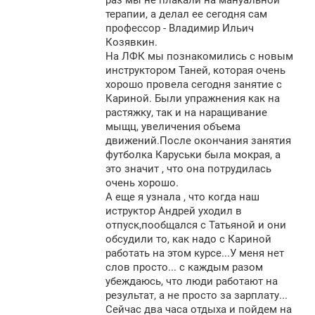
раз мы не плакали на мануальной
е
терапии, а делал ее сегодня сам
профессор - Владимир Ильич
Козявкин.
На ЛФК мы познакомились с новым
инструктором Таней, которая очень
хорошо провела сегодня занятие с
Кариной. Были упражнения как на
растяжку, так и на наращивание
мыщц, увеличения объема
движений.После окончания занятия
футболка Каруськи была мокрая, а
это значит , что она потрудилась
очень хорошо.
А еще я узнала , что когда наш
иструктор Андрей уходил в
отпуск,пообщался с Татьяной и они
обсудили то, как надо с Кариной
работать на этом курсе...У меня нет
слов просто... с каждым разом
убеждаюсь, что люди работают на
результат, а не просто за зарплату...
Сейчас два часа отдыха и пойдем на