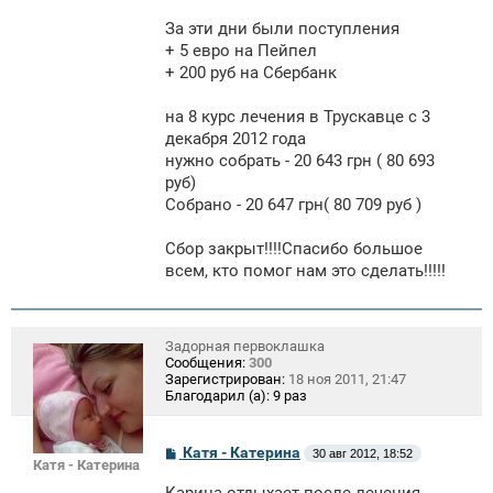
За эти дни были поступления
+ 5 евро на Пейпел
+ 200 руб на Сбербанк
на 8 курс лечения в Трускавце с 3
декабря 2012 года
нужно собрать - 20 643 грн ( 80 693
руб)
Собрано - 20 647 грн( 80 709 руб )
Сбор закрыт!!!!Спасибо большое
всем, кто помог нам это сделать!!!!!
Задорная первоклашка
Сообщения:
300
Зарегистрирован:
18 ноя 2011, 21:47
Благодарил (а):
9 раз
С
Катя - Катерина
30 авг 2012, 18:52
Катя - Катерина
о
о