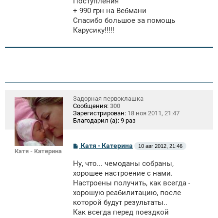
Поступления
+ 990 грн на Вебмани
Спасибо большое за помощь
Карусику!!!!!
Задорная первоклашка
Сообщения:
300
Зарегистрирован:
18 ноя 2011, 21:47
Благодарил (а):
9 раз
С
Катя - Катерина
10 авг 2012, 21:46
Катя - Катерина
о
о
Ну, что... чемоданы собраны,
б
щ
хорошее настроение с нами.
е
Настроены получить, как всегда -
н
хорошую реабилитацию, после
и
е
которой будут результаты..
Как всегда перед поездкой