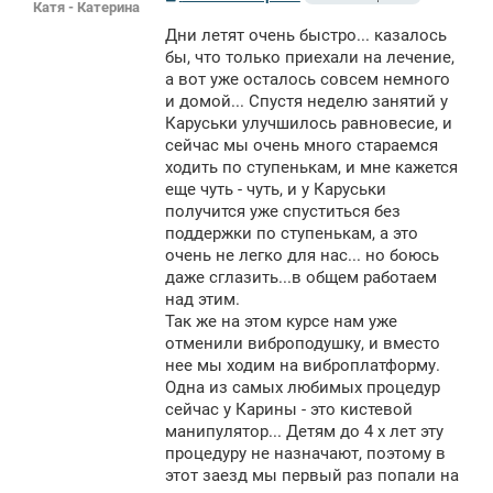
Катя - Катерина
о
о
Дни летят очень быстро... казалось
б
щ
бы, что только приехали на лечение,
е
а вот уже осталось совсем немного
н
и домой... Спустя неделю занятий у
и
е
Каруськи улучшилось равновесие, и
сейчас мы очень много стараемся
ходить по ступенькам, и мне кажется
еще чуть - чуть, и у Каруськи
получится уже спуститься без
поддержки по ступенькам, а это
очень не легко для нас... но боюсь
даже сглазить...в общем работаем
над этим.
Так же на этом курсе нам уже
отменили виброподушку, и вместо
нее мы ходим на виброплатформу.
Одна из самых любимых процедур
сейчас у Карины - это кистевой
манипулятор... Детям до 4 х лет эту
процедуру не назначают, поэтому в
этот заезд мы первый раз попали на