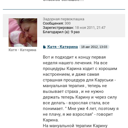
Задорная первоклашка
Сообщения:
300
Зарегистрирован:
18 ноя 2011, 21:47
Благодарил (а):
9 раз
С
Катя - Катерина
18 авг 2012, 13:03
Катя - Катерина
о
о
Вот и подходит к концу первая
б
щ
неделя нашего лечения. На все
е
процедуры Карина ходит с хорошим
н
настроением, и даже самая
и
е
страшная процедура для Каруськи -
мануальная терапия , теперь не
вызывает страха , и не нужно
держать теперь Карину и через силу
все делать - взрослая стала, все
понимает. " Мне уже 4 лет, поэтому я
не плачу, я же взрослая" - говорит
Карина.
На мануальной терапии Карину