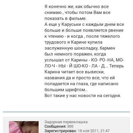
Я конечно же, как обычно все
снимаю , чтобы потом Вам все
показать в фильме.
А еще у Каруськи с каждым днем все
больше и больше появляется рвение
к чтению - и когда , после тяжелого
трудового я Карине купила
заслуженную шоколадку, бармен
был немного поражен, когда
услышал от Карины - КО- РО -НА, МО-
ЛО-Ч - НЫ - Й ШО-КО - ЛА - Д... Теперь
Карина читает все вывески,
названия да и просто все, что ей
попадается на глаза, где написано
большим шрифтом..
Вот такие у нас новости на сегодня.
Задорная первоклашка
Сообщения:
300
Зарегистрирован:
18 ноя 2011, 21:47