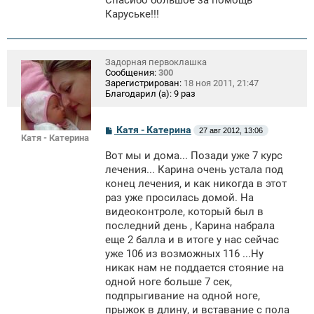
Спасибо большое за помощь
Каруське!!!
Задорная первоклашка
Сообщения:
300
Зарегистрирован:
18 ноя 2011, 21:47
Благодарил (а):
9 раз
С
Катя - Катерина
27 авг 2012, 13:06
Катя - Катерина
о
о
Вот мы и дома... Позади уже 7 курс
б
щ
лечения... Карина очень устала под
е
конец лечения, и как никогда в этот
н
раз уже просилась домой. На
и
е
видеоконтроле, который был в
последний день , Карина набрала
еще 2 балла и в итоге у нас сейчас
уже 106 из возможных 116 ...Ну
никак нам не поддается стояние на
одной ноге больше 7 сек,
подпрыгивание на одной ноге,
прыжок в длину, и вставание с пола