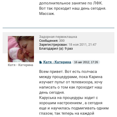
дополнительное занятие по ЛФК.
Вот так проходит наш день сегодня.
Массаж.
Задорная первоклашка
Сообщения:
300
Зарегистрирован:
18 ноя 2011, 21:47
Благодарил (а):
9 раз
С
Катя - Катерина
16 авг 2012, 17:26
Катя - Катерина
о
о
Всем привет. Вот есть полчаса
б
щ
между процедурами, пока Карина
е
изучает пульт от телевизора, хочу
н
написать о том как проходит наш
и
е
день сегодня.
Каруська на процедуры ходит с
хорошим настроением , а сегодня
еще и научилась подмигивать одним
глазом, так теперь на каждой