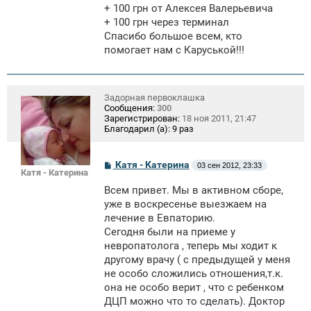
+ 100 грн от Алексея Валерьевича
+ 100 грн через терминал
Спасибо большое всем, кто
помогает нам с Каруськой!!!
Задорная первоклашка
Сообщения:
300
Зарегистрирован:
18 ноя 2011, 21:47
Благодарил (а):
9 раз
С
Катя - Катерина
03 сен 2012, 23:33
Катя - Катерина
о
о
Всем привет. Мы в активном сборе,
б
щ
уже в воскресенье выезжаем на
е
лечение в Евпаторию.
н
Сегодня были на приеме у
и
е
невропатолога , теперь мы ходит к
другому врачу ( с предыдущей у меня
не особо сложились отношения,т.к.
она не особо верит , что с ребенком
ДЦП можно что то сделать). Доктор