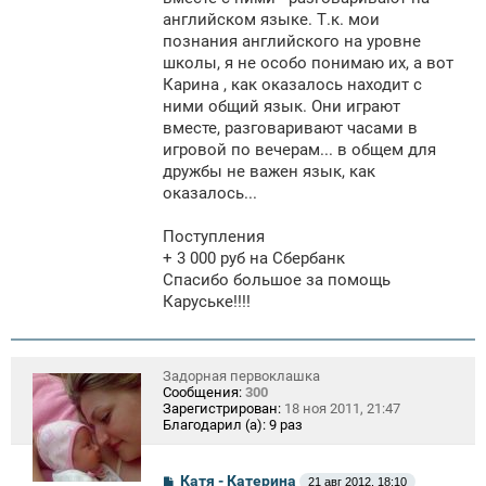
английском языке. Т.к. мои
познания английского на уровне
школы, я не особо понимаю их, а вот
Карина , как оказалось находит с
ними общий язык. Они играют
вместе, разговаривают часами в
игровой по вечерам... в общем для
дружбы не важен язык, как
оказалось...
Поступления
+ 3 000 руб на Сбербанк
Спасибо большое за помощь
Каруське!!!!
Задорная первоклашка
Сообщения:
300
Зарегистрирован:
18 ноя 2011, 21:47
Благодарил (а):
9 раз
С
Катя - Катерина
21 авг 2012, 18:10