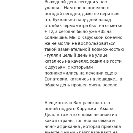
Выходной день сегодня у нас
б
щ
удался... Нам очень повезло с
е
погодой сегодня, даже не вериться
н
что буквально пару дней назад
и
е
столбик термометра был на отметке
+ 12, а сегодня было уже +35 на
солнышке. Мы с Каруськой конечно
же не могли не воспользоваться
такой замечательной возможностью
- гуляли целый день на улице,
катались на качелях, ходили в гости
к друзьям, с которыми
познакомились на лечении еще в
Евпатории, катались на лошадке... в
общем день прошел очень весело.
А еще хотела Вам рассказать о
новой подруге Каруськи - Амаре..
Дело в том что я даже не знаю из
какой страны, т.к. вся их семья и
няня- африканка , которая приехала
вместе с ними - разговаривают на