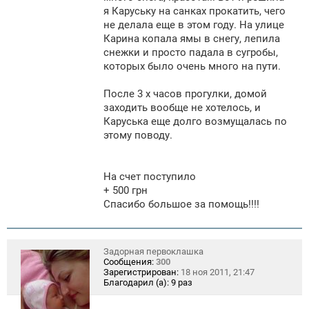
е
я Каруську на санках прокатить, чего
н
не делала еще в этом году. На улице
и
е
Карина копала ямы в снегу, лепила
снежки и просто падала в сугробы,
которых было очень много на пути.
После 3 х часов прогулки, домой
заходить вообще не хотелось, и
Каруська еще долго возмущалась по
этому поводу.
На счет поступило
+ 500 грн
Спасибо большое за помощь!!!!
Задорная первоклашка
Сообщения:
300
Зарегистрирован:
18 ноя 2011, 21:47
Благодарил (а):
9 раз