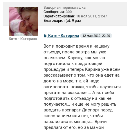
Задорная первоклашка
Сообщения:
300
Зарегистрирован:
18 ноя 2011, 21:47
Благодарил (а):
9 раз
С
Катя - Катерина
12 мар 2012, 22:20
Катя - Катерина
о
о
Вот и подходит время к нашему
б
щ
отъезду, после завтра мы уже
е
выезжаем. Карину, как могла
н
подготовила к предстоящей
и
е
процедуре и теперь Карина уже всем
рассказывает о том, что она едет на
долго на море, т.к. ей надо
загипсовать ножки, чтобы научиться
прыгать на скакалке.... А вот себя
подготовить к отъезду ни как не
получается... и еще не могу решить
вводить препарат Диспорт перед
гипсованием или нет, чтобы
парализовать мышцы... Врачи
предлагают его, но за мамой