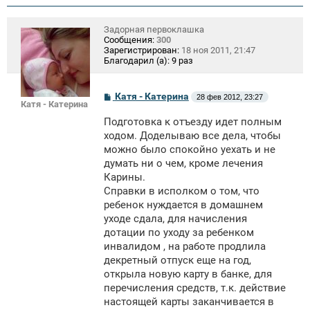
Задорная первоклашка
Сообщения:
300
Зарегистрирован:
18 ноя 2011, 21:47
Благодарил (а):
9 раз
С
Катя - Катерина
28 фев 2012, 23:27
Катя - Катерина
о
о
Подготовка к отъезду идет полным
б
щ
ходом. Доделываю все дела, чтобы
е
можно было спокойно уехать и не
н
думать ни о чем, кроме лечения
и
е
Карины.
Справки в исполком о том, что
ребенок нуждается в домашнем
уходе сдала, для начисления
дотации по уходу за ребенком
инвалидом , на работе продлила
декретный отпуск еще на год,
открыла новую карту в банке, для
перечисления средств, т.к. действие
настоящей карты заканчивается в