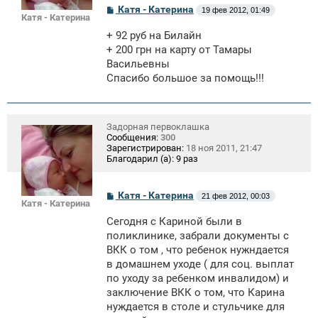
С
Катя - Катерина
19 фев 2012, 01:49
Катя - Катерина
о
о
+ 92 руб на Билайн
б
щ
+ 200 грн на карту от Тамары
е
Васильевны
н
Спасибо большое за помощь!!!
и
е
Задорная первоклашка
Сообщения:
300
Зарегистрирован:
18 ноя 2011, 21:47
Благодарил (а):
9 раз
С
Катя - Катерина
21 фев 2012, 00:03
Катя - Катерина
о
о
Сегодня с Кариной были в
б
щ
поликлинике, забрали документы с
е
ВКК о том , что ребенок нужндается
н
в домашнем уходе ( для соц. выплат
и
е
по уходу за ребенком инвалидом) и
заключение ВКК о том, что Карина
нуждается в столе и стульчике для