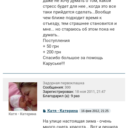
даже не хочу думать о том, какой
стресс будет для нее , когда это все
таки прийдется сделать...Вообще
чем ближе подходит время к
отъезду, тем страшнее становится и
мне... но стараюсь об этом пока не
думать..
Поступления
+ 50 грн
+ 200 грн
Спасибо большое за помощь
Каруське!!!
Задорная первоклашка
Сообщения:
300
Зарегистрирован:
18 ноя 2011, 21:47
Благодарил (а):
9 раз
С
Катя - Катерина
16 фев 2012, 21:25
Катя - Катерина
о
о
На улице настоящая зима - очень
б
щ
много снега, красота... Вот и решила