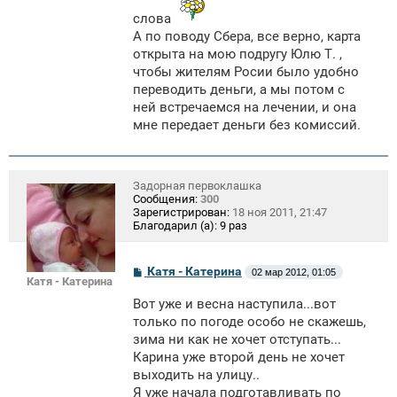
е
слова
н
и
А по поводу Сбера, все верно, карта
е
открыта на мою подругу Юлю Т. ,
чтобы жителям Росии было удобно
переводить деньги, а мы потом с
ней встречаемся на лечении, и она
мне передает деньги без комиссий.
Задорная первоклашка
Сообщения:
300
Зарегистрирован:
18 ноя 2011, 21:47
Благодарил (а):
9 раз
С
Катя - Катерина
02 мар 2012, 01:05
Катя - Катерина
о
о
Вот уже и весна наступила...вот
б
щ
только по погоде особо не скажешь,
е
зима ни как не хочет отступать...
н
Карина уже второй день не хочет
и
е
выходить на улицу..
Я уже начала подготавливать по