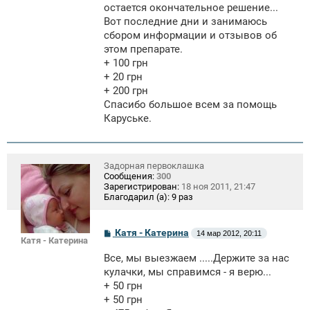
остается окончательное решение...
Вот последние дни и занимаюсь
сбором информации и отзывов об
этом препарате.
+ 100 грн
+ 20 грн
+ 200 грн
Спасибо большое всем за помощь
Каруське.
Задорная первоклашка
Сообщения:
300
Зарегистрирован:
18 ноя 2011, 21:47
Благодарил (а):
9 раз
С
Катя - Катерина
14 мар 2012, 20:11
Катя - Катерина
о
о
Все, мы выезжаем .....Держите за нас
б
щ
кулачки, мы справимся - я верю...
е
+ 50 грн
н
+ 50 грн
и
е