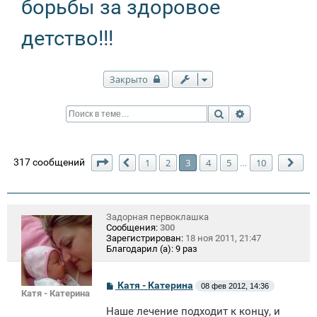
борьбы за здоровое
детство!!!
Закрыто
Поиск
Расширенный п
Страница
3
из
10
317 сообщений
1
2
3
4
5
10
…
Пред.
Сле
Задорная первоклашка
Сообщения:
300
Зарегистрирован:
18 ноя 2011, 21:47
Благодарил (а):
9 раз
С
Катя - Катерина
08 фев 2012, 14:36
Катя - Катерина
о
о
Наше лечение подходит к концу, и
б