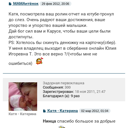
С
МАМАнтёнок
29 фев 2012, 20:06
о
о
Катя, посмотрела ваш ролик-отчет на ютубе-тронул
б
щ
до слез. Очень радуют ваши достижения, ваше
е
упорство и упорство вашей малышки.
н
Дай бог сил вам и Карусе, чтобы ваши цели были
и
е
достигнуты.
PS: Хотелось бы скинуть денюжку на карточку(сбер).
У меня владелец выходит в сбербанке онлайн Юлия
Игоревна Т. Это все верно ?/(чтобы мне не
ошибиться)
Задорная первоклашка
Сообщения:
300
Зарегистрирован:
18 ноя 2011, 21:47
Благодарил (а):
9 раз
С
Катя - Катерина
02 мар 2012, 01:04
Катя - Катерина
о
о
Нинца
спасибо большое за добрые
б
щ