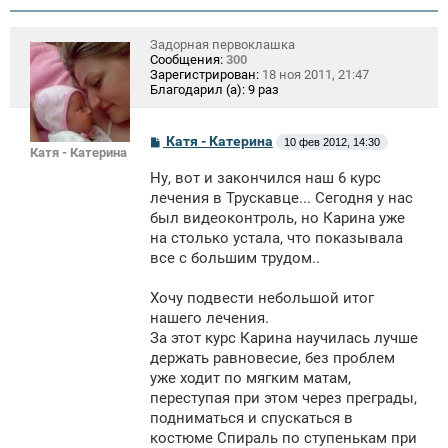
Задорная первоклашка
Сообщения:
300
Зарегистрирован:
18 ноя 2011, 21:47
Благодарил (а):
9 раз
С
Катя - Катерина
10 фев 2012, 14:30
Катя - Катерина
о
о
Ну, вот и закончился наш 6 курс
б
щ
лечения в Трускавце... Сегодня у нас
е
был видеоконтроль, но Карина уже
н
на столько устала, что показывала
и
е
все с большим трудом..
Хочу подвести небольшой итог
нашего лечения.
За этот курс Карина научилась лучше
держать равновесие, без проблем
уже ходит по мягким матам,
переступая при этом через преграды,
подниматься и спускаться в
костюме Спираль по ступенькам при