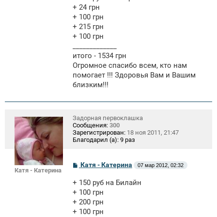
+ 24 грн
+ 100 грн
+ 215 грн
+ 100 грн
_____________
итого - 1534 грн
Огромное спасибо всем, кто нам
помогает !!! Здоровья Вам и Вашим
близким!!!
Задорная первоклашка
Сообщения:
300
Зарегистрирован:
18 ноя 2011, 21:47
Благодарил (а):
9 раз
С
Катя - Катерина
07 мар 2012, 02:32
Катя - Катерина
о
о
+ 150 руб на Билайн
б
щ
+ 100 грн
е
+ 200 грн
н
+ 100 грн
и