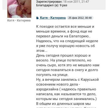
Зарегистрирован:
18 ноя 2011, 21:47
Благодарил (а):
9 раз
С
Катя - Катерина
25 фев 2012, 00:48
Катя - Катерина
о
о
К поездке остается все меньше и
б
щ
меньше времени, а фонд еще не
е
перевел деньги на Евпаторию..
н
Надеюсь, что на следующей неделе
и
е
я уже получу хорошую новость об
этом...
День сегодня прошел хорошо и
весело. На улице потеплело, но
очень сыро, хотя это не мешало нам
сегодня поваляться в снегу и долго
погулять на улице.
Ну, а вечером занялись с Каруськой
освоением нового дела -
аэродизайна ( надеюсь правильно
написала, как называется то дело,
которым мы сегодня занимались.)
В общем из длинных шаров мы