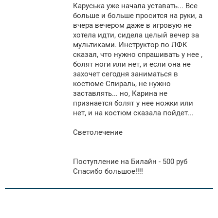
щ
Каруська уже начала уставать... Все
е
больше и больше просится на руки, а
н
вчера вечером даже в игровую не
и
е
хотела идти, сидела целый вечер за
мультиками. Инструктор по ЛФК
сказал, что нужно спрашивать у нее ,
болят ноги или нет, и если она не
захочет сегодня заниматься в
костюме Спираль, не нужно
заставлять... но, Карина не
признается болят у нее ножки или
нет, и на костюм сказала пойдет...
Светолечение
Поступление на Билайн - 500 руб
Спасибо большое!!!!