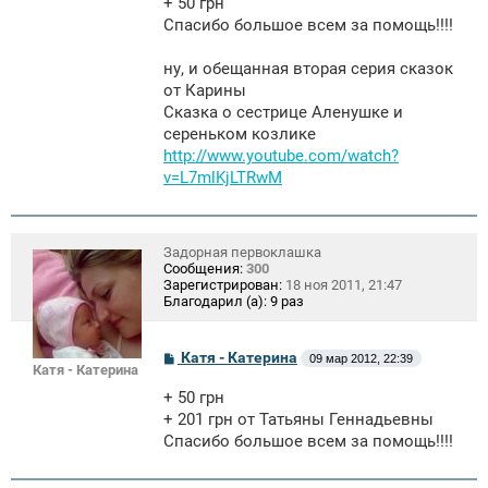
+ 50 грн
Спасибо большое всем за помощь!!!!
ну, и обещанная вторая серия сказок
от Карины
Сказка о сестрице Аленушке и
сереньком козлике
http://www.youtube.com/watch?
v=L7mlKjLTRwM
Задорная первоклашка
Сообщения:
300
Зарегистрирован:
18 ноя 2011, 21:47
Благодарил (а):
9 раз
С
Катя - Катерина
09 мар 2012, 22:39
Катя - Катерина
о
о
+ 50 грн
б
щ
+ 201 грн от Татьяны Геннадьевны
е
Спасибо большое всем за помощь!!!!
н
и
е