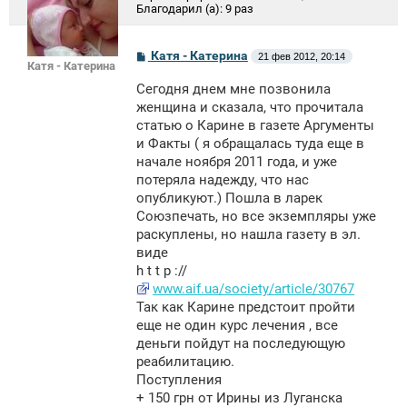
Благодарил (а):
9 раз
С
Катя - Катерина
21 фев 2012, 20:14
Катя - Катерина
о
о
Сегодня днем мне позвонила
б
щ
женщина и сказала, что прочитала
е
статью о Карине в газете Аргументы
н
и Факты ( я обращалась туда еще в
и
е
начале ноября 2011 года, и уже
потеряла надежду, что нас
опубликуют.) Пошла в ларек
Союзпечать, но все экземпляры уже
раскуплены, но нашла газету в эл.
виде
h t t p ://
www.aif.ua/society/article/30767
Так как Карине предстоит пройти
еще не один курс лечения , все
деньги пойдут на последующую
реабилитацию.
Поступления
+ 150 грн от Ирины из Луганска