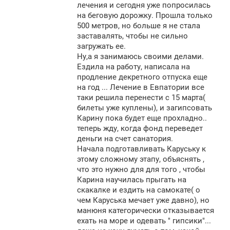
щ
лечения и сегодня уже попросилась
е
на беговую дорожку. Прошла только
н
500 метров, но больше я не стала
и
е
заставалять, чтобы не сильно
загружать ее.
Ну,а я занимаюсь своими делами.
Ездила на работу, написала на
продление декретного отпуска еще
на год ... Лечение в Евпатории все
таки решила перенести с 15 марта(
билеты уже куплены), и загипсовать
Карину пока будет еще прохладно..
теперь жду, когда фонд переведет
деньги на счет санатория.
Начала подготавливать Каруську к
этому сложному этапу, объяснять ,
что это нужно для для того , чтобы
Карина научилась прыгать на
скакалке и ездить на самокате( о
чем Каруська мечает уже давно), но
манюня категорически отказывается
ехать на море и одевать " гипсики"...