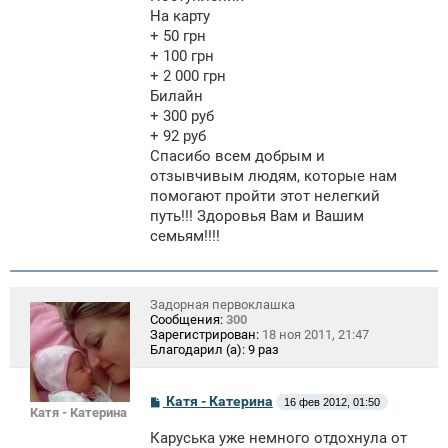
На карту
+ 50 грн
+ 100 грн
+ 2 000 грн
Билайн
+ 300 руб
+ 92 руб
Спасибо всем добрым и
отзывчивым людям, которые нам
помогают пройти этот нелегкий
путь!!! Здоровья Вам и Вашим
семьям!!!!
Задорная первоклашка
Сообщения:
300
Зарегистрирован:
18 ноя 2011, 21:47
Благодарил (а):
9 раз
С
Катя - Катерина
16 фев 2012, 01:50
Катя - Катерина
о
о
Каруська уже немного отдохнула от
б