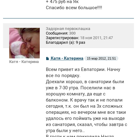
+ 475 руб на Як
Спасибо всем большое!!!!
Задорная первоклашка
Сообщения:
300
Зарегистрирован:
18 ноя 2011, 21:47
Благодарил (а):
9 раз
С
Катя - Катерина
15 мар 2012, 21:51
Катя - Катерина
о
о
Всем привет из Евпатории. Начну
б
щ
все по порядку.
е
Доехали хорошо, в санатории были
н
уже в 7-30 утра. Поселили нас в
и
е
хорошую комнату, да еще с
балконом. К врачу так и не попали
сегодня, т.к. он был на 3х сложных
операциях, но вечером мне все таки
удалось его поймать уже на выходе
из санатория, сказал, чтобы завтра с
утра были у него..
В гости к нам приходила Настя,