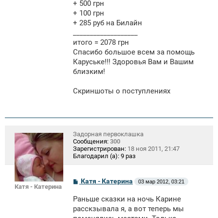
+ 500 грн
+ 100 грн
+ 285 руб на Билайн
___________________
итого = 2078 грн
Спасибо большое всем за помощь
Каруське!!! Здоровья Вам и Вашим
близким!
Скриншоты о поступлениях
Задорная первоклашка
Сообщения:
300
Зарегистрирован:
18 ноя 2011, 21:47
Благодарил (а):
9 раз
С
Катя - Катерина
03 мар 2012, 03:21
Катя - Катерина
о
о
Раньше сказки на ночь Карине
б
щ
расскзывала я, а вот теперь мы
е