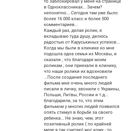
щ
то заблокировал у меня на странице
е
в Одноклассниках... Зачем?
н
непонятно....Сегодня там уже было
и
е
более 16 000 класс и более 500
комментариев...
Каждый раз, делая ролик, я
вкладываю туда душу, делюсь
радостью от Каруськиных успехов...
Когда мы были в клинике ко мне
подошла одна семья из Москвы, и
сказали , что благодаря моим
роликам , они приехали в клинику,
что наши ролики их вдохновили
...После создания последнего
фильма мне очень много людей
писали в личку, звонили с Украины,
Польши, Литвы, России и т.д...
благодарили, за то, что этим
фильмом у многих людей появился
опять стимул в борьбе за своего
ребенка... Не знаю, чем, этот
позитивный ролик ( по крайней
мере я так считаю) мог кому - то