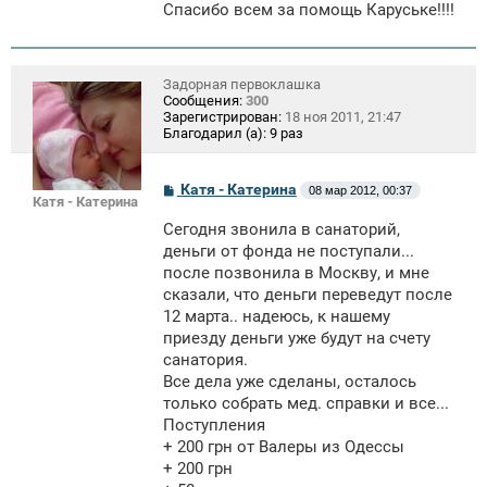
е
Спасибо всем за помощь Каруське!!!!
Задорная первоклашка
Сообщения:
300
Зарегистрирован:
18 ноя 2011, 21:47
Благодарил (а):
9 раз
С
Катя - Катерина
08 мар 2012, 00:37
Катя - Катерина
о
о
Сегодня звонила в санаторий,
б
щ
деньги от фонда не поступали...
е
после позвонила в Москву, и мне
н
сказали, что деньги переведут после
и
е
12 марта.. надеюсь, к нашему
приезду деньги уже будут на счету
санатория.
Все дела уже сделаны, осталось
только собрать мед. справки и все...
Поступления
+ 200 грн от Валеры из Одессы
+ 200 грн