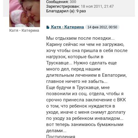
Сообщения:
300
Зарегистрирован:
18 ноя 2011, 21:47
Благодарил (а):
9 раз
С
Катя - Катерина
14 фев 2012, 00:50
Катя - Катерина
о
о
Мы отдыхаем после поездки...
б
щ
Карину сейчас ни чем не загружаю,
е
хочу чтобы она пришла в себя после
н
нагрузок, которые были в
и
е
Трускавце... Нужно сделать еще
много дел, перед нашим
длительным лечением в Евпатории,
главное ничего не забыть...
Еще будучи в Трускавце, мне
позвонили из соц. отдела, чтобы я
срочно принесла заключение с ВКК
о том, что ребенок нуждается в
уходе, иначе с меня снимут доплату
по уходу за ребенком инвалидом...
вот теперь занимаюсь бумажными
делами...
Поступления