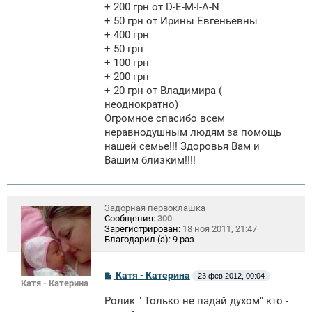
+ 200 грн от D-E-M-I-A-N
+ 50 грн от Ирины Евгеньевны
+ 400 грн
+ 50 грн
+ 100 грн
+ 200 грн
+ 20 грн от Владимира (
неоднократно)
Огромное спасибо всем
неравнодушным людям за помощь
нашей семье!!! Здоровья Вам и
Вашим близким!!!!
Задорная первоклашка
Сообщения:
300
Зарегистрирован:
18 ноя 2011, 21:47
Благодарил (а):
9 раз
С
Катя - Катерина
23 фев 2012, 00:04
Катя - Катерина
о
о
Ролик " Только не падай духом" кто -
б