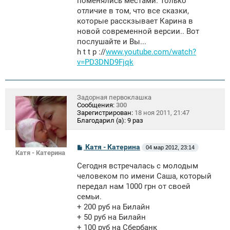
поменялись местами. Только
н
отличие в том, что все сказки,
и
е
которые расскзывает Карина в
новой современной версии.. Вот
послушайте и Вы...
h t t p ://
www.youtube.com/watch?
v=PD3DND9Fjqk
Задорная первоклашка
Сообщения:
300
Зарегистрирован:
18 ноя 2011, 21:47
Благодарил (а):
9 раз
С
Катя - Катерина
04 мар 2012, 23:14
Катя - Катерина
о
о
Сегодня встречалась с молодым
б
щ
человеком по имени Саша, который
е
передал нам 1000 грн от своей
н
семьи.
и
е
+ 200 руб на Билайн
+ 50 руб на Билайн
+ 100 руб на Сбербанк