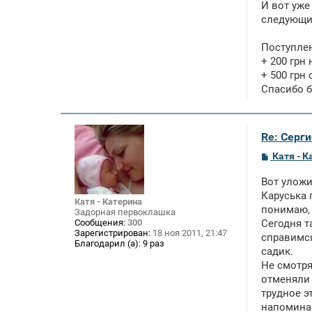
И вот уже
следующий
Поступле
+ 200 грн 
+ 500 грн
Спасибо б
Re: Серги
С
Катя - К
о
о
Вот уложи
б
щ
Каруська 
Катя - Катерина
е
понимаю, 
Задорная первоклашка
н
Сообщения:
300
Сегодня т
и
Зарегистрирован:
18 ноя 2011, 21:47
е
справимся
Благодарил (а):
9 раз
садик.
Не смотря
отменяли 
трудное э
напоминаю