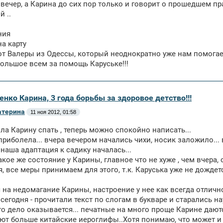
 вечер, а Карина до сих пор только и говорит о прошедшем пра
 ..
ния
на карту
 от Валеры из Одессы, который неоднократно уже нам помога
ольшое всем за помощь Каруське!!!
енко Карина, 3 года борьбы за здоровое детство!!!
атерина
11 ноя 2012, 01:58
ла Карину спать , теперь можно спокойно написать...
приболела... вчера вечером начались чихи, носик заложило... 
наша адаптация к садику началась...
акое же состояние у Карины, главное что не хуже , чем вчера,
, все меры принимаем для этого, т.к. Каруська уже не дождет
 на недомагание Карины, настроение у нее как всегда отличн
сегодня - прочитали текст по слогам в букваре и старались нау
то дело оказывается... печатные на много проще Карине дают
т больше китайские иероглифы..Хотя понимаю, что может и ра