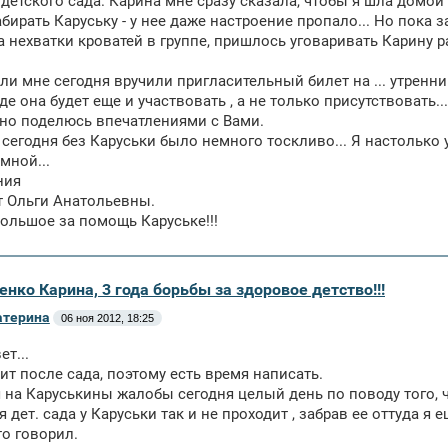
 детского сада. Карина мне сразу сказала, чтобы я шла домой 
бирать Каруську - у нее даже настроение пропало... Но пока 
за нехватки кроватей в группе, пришлось уговаривать Карину 
ли мне сегодня вручили пригласительный билет на ... утренник
где она будет еще и участвовать , а не только присутствовать.
но поделюсь впечатлениями с Вами.
 сегодня без Каруськи было немного тоскливо... Я настолько 
мной...
ния
от Ольги Анатольевны.
ольшое за помощь Каруське!!!
енко Карина, 3 года борьбы за здоровое детство!!!
атерина
06 ноя 2012, 18:25
т...
ит после сада, поэтому есть время написать.
 на Каруськины жалобы сегодня целый день по поводу того, ч
 дет. сада у Каруськи так и не проходит , забрав ее оттуда я
то говорил.