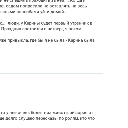
и не спешила приходить за ней.... Когда я
зав. садом попросила не оставлять на весь
разными способами уйти домой...
.... люди, у Карины будет первый утренник в
.. Праздник состоится в четверг, я потом
уже привыкла, где бы я не была - Карина была
то у нее очень болит низ живота, эйфория от
 еще долго слушаю пересказы по ролям, кто что