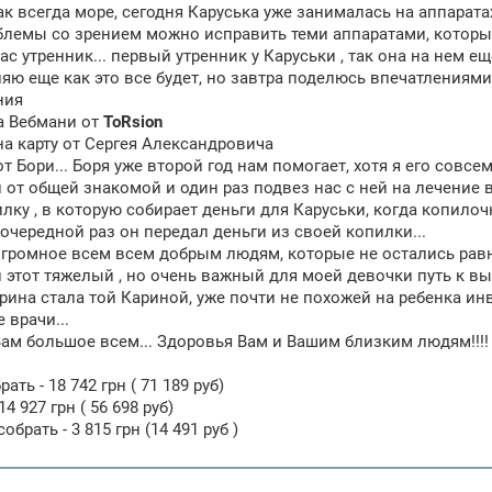
к всегда море, сегодня Каруська уже занималась на аппаратах
лемы со зрением можно исправить теми аппаратами, которые 
ас утренник... первый утренник у Каруськи , так она на нем ещ
яю еще как это все будет, но завтра поделюсь впечатлениями.
ния
на Вебмани от
ToRsion
 на карту от Сергея Александровича
от Бори... Боря уже второй год нам помогает, хотя я его совсем
 от общей знакомой и один раз подвез нас с ней на лечение в
лку , в которую собирает деньги для Каруськи, когда копилочк
 очередной раз он передал деньги из своей копилки...
огромное всем всем добрым людям, которые не остались рав
 этот тяжелый , но очень важный для моей девочки путь к 
рина стала той Кариной, уже почти не похожей на ребенка инва
 врачи...
ам большое всем... Здоровья Вам и Вашим близким людям!!!!
ать - 18 742 грн ( 71 189 руб)
14 927 грн ( 56 698 руб)
обрать - 3 815 грн (14 491 руб )