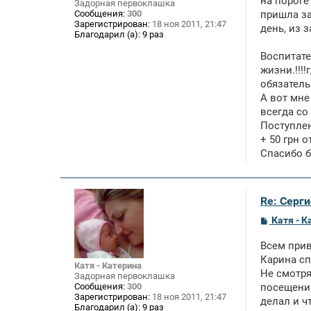
на пороге
Задорная первоклашка
н
Сообщения:
300
пришла за
и
Зарегистрирован:
18 ноя 2011, 21:47
е
день, из 
Благодарил (а):
9 раз
Воспитате
жизни.!!!!
обязатель
А вот мне
всегда со 
Поступле
+ 50 грн 
Спасибо б
Re: Серги
С
Катя - К
о
о
Всем приве
б
щ
Карина сп
Катя - Катерина
е
Не смотря
Задорная первоклашка
н
Сообщения:
300
посещения
и
Зарегистрирован:
18 ноя 2011, 21:47
е
делал и ч
Благодарил (а):
9 раз