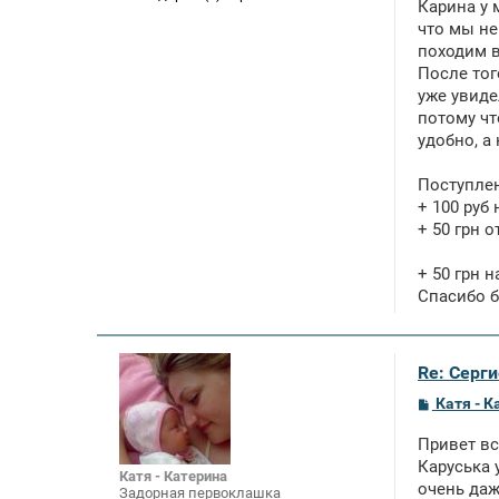
Карина у 
что мы не
походим в
После тог
уже увиде
потому чт
удобно, а
Поступле
+ 100 руб
+ 50 грн 
+ 50 грн н
Спасибо б
Re: Серги
С
Катя - К
о
о
Привет вс
б
щ
Каруська 
Катя - Катерина
е
очень даж
Задорная первоклашка
н