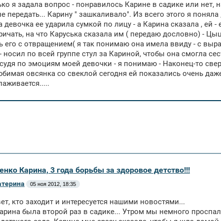
ько я задала вопрос - понравилось Карине в садике или нет,
е передать... Карину " зашкаливало". Из всего этого я поняла
а девочка ее ударила сумкой по лицу - а Карина сказала , ей - 
кричать, на что Каруська сказала им ( передаю дословно) - Цыц
ь его с отвращением( я так понимаю она имела ввиду - с выра
- носил по всей группе стул за Кариной, чтобы она смогла сесть
 судя по эмоциям моей девочки - я понимаю - Наконец-то сверш
бимая овсянка со свеклой сегодня ей показались очень даже
аживается.....
енко Карина, 3 года борьбы за здоровое детство!!!
атерина
05 ноя 2012, 18:35
ет, кто заходит и интересуется нашими новостями...
арина была второй раз в садике... Утром мы немного проспали