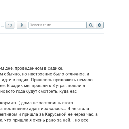
Поиск
Расширенный 
10
…
След.
м дне, проведенном в садике.
ем обычно, но настроение было отличное, и
бы идти в садик. Пришлось приложить немало
ее. В садик мы пришли к 8 утра , пошли в
 нового года будут смотреть, куда нас
кормить ( дома не заставишь этого
а постепенно адаптировалась... Я не стала
ективом и пришла за Каруськой не через час, а
а, что пришла я очень рано за ней... но все