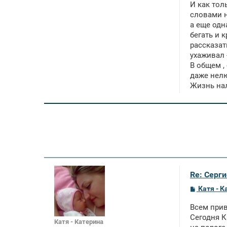
И как тол
словами н
а еще одн
бегать и 
рассказат
ухаживал 
В общем ,
даже нелю
Жизнь нал
Re: Серги
С
Катя - К
о
о
Всем прив
б
щ
Сегодня К
Катя - Катерина
е