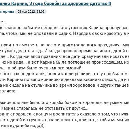
енко Карина, 3 года борьбы за здоровое детство!!!
атерина
08 ноя 2012, 23:02
ет.
е главное событие сегодня - это утренник.Карина проснулас
а, чтобы мы не опоздали в садик. Нарядив свою красотку в 
е приятно смотреть на все эти приготовления к празднику - 
у нужно делать и т.д.. И когда пришло время начинать, детей 
але... Когда начался праздник, все дети сразу начали искать 
 их из вида... а вот Карина была поглощена происходящем, но
ь... в общем было очень много эмоций.
в этот раз не достался, воспитатели решили, что у нас было 
ти Карины по запоминанию и декламированию стихов, да и про
а не сидела на стульчика во время хороводов и других танцев
вляете...
жное для нее было это ходьба боком в хороводе, не умеем мы 
 Карина старалась не отставать от других...
здник подошел к концу и воспитатель сказала о том, что нужно
асть детей из группы начали плакать, кричать, чтобы мамы их 
 иди куда тебе надо)))