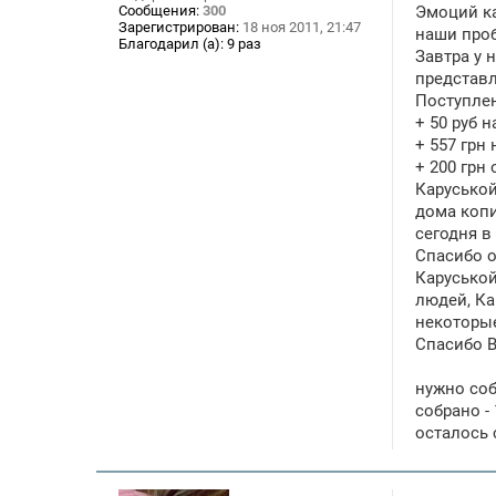
Сообщения:
300
Эмоций ка
и
Зарегистрирован:
18 ноя 2011, 21:47
е
наши проб
Благодарил (а):
9 раз
Завтра у н
представл
Поступле
+ 50 руб 
+ 557 грн
+ 200 грн 
Каруськой
дома копи
сегодня в
Спасибо 
Каруськой
людей, Ка
некоторые
Спасибо В
нужно собр
собрано - 
осталось с