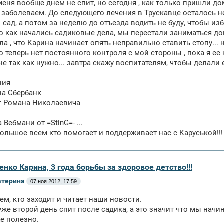
меня вообще днем не спит, но сегодня , как только пришли дом
 заболеваем. До следующего лечения в Трускавце осталось не
 сад, а потом за неделю до отъезда водить не буду, чтобы и
о как начались садиковые дела, мы перестали заниматься дома
ла , что Карина начинает опять неправильно ставить стопу... 
о теперь нет постоянного контроля с мой стороны , пока я ее 
 не так как нужно... завтра скажу воспитателям, чтобы делали
ния
 на Сбербанк
от Романа Николаевича
а Вебмани от =StinG=- ...
ольшое всем кто помогает и поддерживает нас с Каруськой!!!
енко Карина, 3 года борьбы за здоровое детство!!!
атерина
07 ноя 2012, 17:59
ем, кто заходит и читает наши новости.
уже второй день спит после садика, а это значит что мы начи
е полезно.