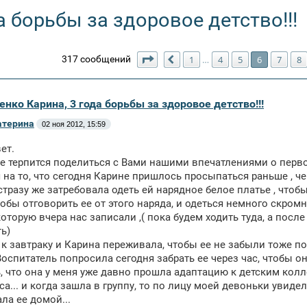
а борьбы за здоровое детство!!!
Страница
6
из
10
317 сообщений
1
4
5
6
7
8
…
Пред.
енко Карина, 3 года борьбы за здоровое детство!!!
атерина
02 ноя 2012, 15:59
ет.
е терпится поделиться с Вами нашими впечатлениями о перво
 на то, что сегодня Карине пришлось просыпаться раньше , ч
стразу же затребовала одеть ей нарядное белое платье , что
тобы отговорить ее от этого наряда, и одеться немного скромн
которую вчера нас записали ,( пока будем ходить туда, а после
ь)
к завтраку и Карина переживала, чтобы ее не забыли тоже по
Воспитатель попросила сегодня забрать ее через час, чтобы он
, что она у меня уже давно прошла адаптацию к детским колл
са... и когда зашла в группу, то по лицу моей девоньки увидел
ала ее домой...