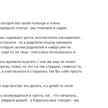
ь сегодня без моей помощи и очень
нарядное платье - мы помчали в садик.
мамы наряжают деток, воспитатели напоминают ,
построили , ну а родители пошли занимать
взглядом своим родителей и найдя уже не
 судя по ее лицу - она очень волновалась и
мало времени выучить ( они же еще не знают
зы тоже), но это на так страшно, главное то,
, а участвовала и старалась так Вы себе просто
еще быстро это делать, а у детей то свой
 возвращаться в группу, ой... что началось...
забрали домой.. а Каруська мне говорит - ма,