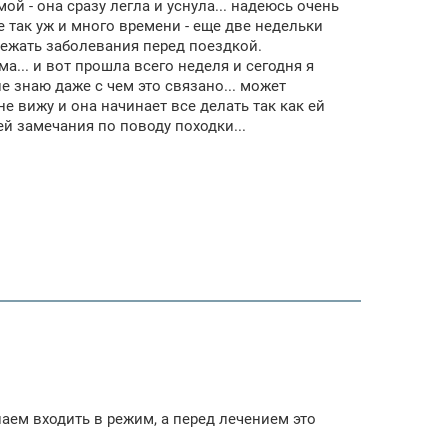
ой - она сразу легла и уснула... надеюсь очень
 так уж и много времени - еще две недельки
збежать заболевания перед поездкой.
... и вот прошла всего неделя и сегодня я
не знаю даже с чем это связано... может
не вижу и она начинает все делать так как ей
 ей замечания по поводу походки...
наем входить в режим, а перед лечением это