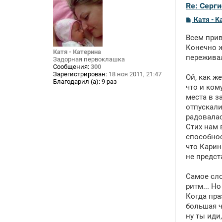
Re: Серги
С
Катя - К
о
о
Всем прив
б
щ
Конечно ж
Катя - Катерина
е
переживал
Задорная первоклашка
н
Сообщения:
300
и
Зарегистрирован:
18 ноя 2011, 21:47
е
Ой, как ж
Благодарил (а):
9 раз
что и ком
места в з
отпускали
радовалас
Стих нам 
способнос
что Карин
не предста
Самое сло
ритм... Но
Когда пра
большая ч
ну ты иди,