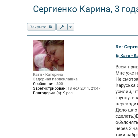
Сергиенко Карина, 3 год
Закрыто
Re: Серги
С
Катя - К
о
о
Всем прив
б
щ
Мне уже н
Катя - Катерина
е
Не смотря
Задорная первоклашка
н
Сообщения:
300
Каруська 
и
Зарегистрирован:
18 ноя 2011, 21:47
е
усилий, ч
Благодарил (а):
9 раз
группу, в 
переводит
Дело шло 
сделать.)
объяснять
через 3 ча
таки забр