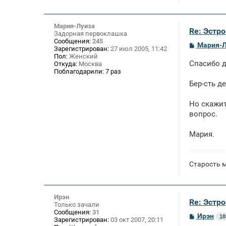
Мария-Луиза
Re: Эстро
Задорная первоклашка
Сообщения:
245
С
Мария-Л
Зарегистрирован:
27 июл 2005, 11:42
о
Пол:
Женский
о
Спасибо д
Откуда:
Москва
б
Поблагодарили:
7 раз
щ
е
Бер-сть д
н
и
е
Но скажит
вопрос.
Мария.
Старость м
Ирэн
Re: Эстро
Только зачали
Сообщения:
31
С
Ирэн
18
Зарегистрирован:
03 окт 2007, 20:11
о