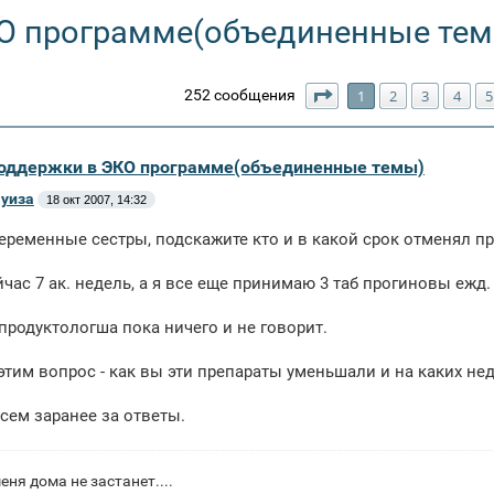
О программе(объединенные тем
Страница
1
из
8
252 сообщения
1
2
3
4
5
оддержки в ЭКО программе(объединенные темы)
уиза
18 окт 2007, 14:32
еременные сестры, подскажите кто и в какой срок отменял п
йчас 7 ак. недель, а я все еще принимаю 3 таб прогиновы ежд
продуктологша пока ничего и не говорит.
 этим вопрос - как вы эти препараты уменьшали и на каких не
сем заранее за ответы.
еня дома не застанет....