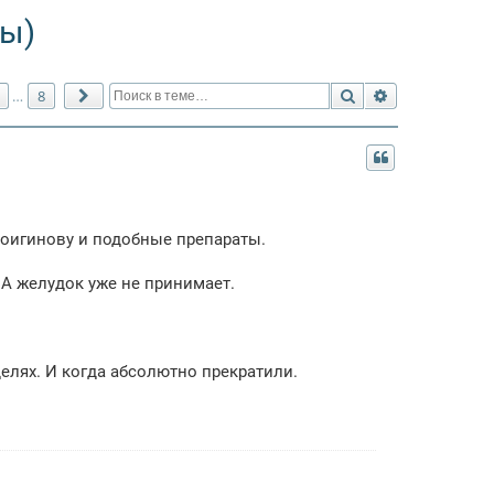
ы)
Поиск
Расширенный 
8
…
След.
роигинову и подобные препараты.
. А желудок уже не принимает.
делях. И когда абсолютно прекратили.