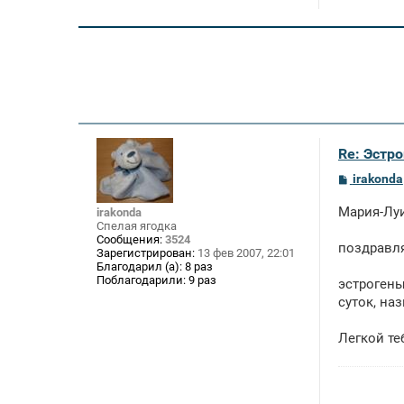
Re: Эстро
С
irakonda
о
о
Мария-Луи
irakonda
б
Спелая ягодка
щ
Сообщения:
3524
е
поздравля
Зарегистрирован:
13 фев 2007, 22:01
н
и
Благодарил (а):
8 раз
е
Поблагодарили:
9 раз
эстрогены
суток, на
Легкой те