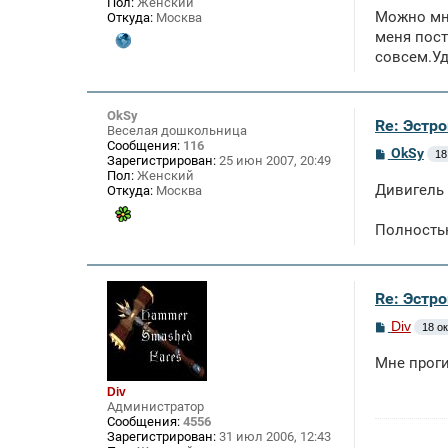
Пол:
Женский
о
Можно мне
Откуда:
Москва
б
щ
меня пост
е
совсем.Уд
н
и
е
OkSy
Re: Эстро
Веселая дошкольница
Сообщения:
116
С
OkSy
18
Зарегистрирован:
25 июн 2007, 20:49
о
Пол:
Женский
о
Дивигель 
Откуда:
Москва
б
щ
е
Полностью
н
и
е
Re: Эстро
С
Div
18 ок
о
о
Мне проги
б
щ
Div
е
Администратор
н
Сообщения:
4556
и
Зарегистрирован:
31 июл 2006, 12:43
е