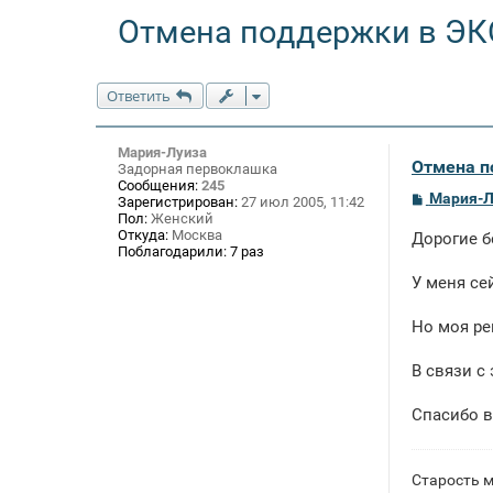
Отмена поддержки в ЭК
Ответить
Мария-Луиза
Отмена п
Задорная первоклашка
Сообщения:
245
С
Мария-Л
Зарегистрирован:
27 июл 2005, 11:42
о
Пол:
Женский
о
Откуда:
Москва
Дорогие б
б
Поблагодарили:
7 раз
щ
е
У меня се
н
и
е
Но моя ре
В связи с
Спасибо в
Старость м