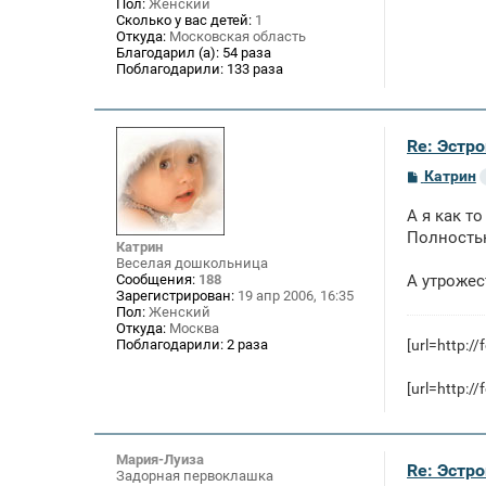
Пол:
Женский
Сколько у вас детей:
1
Откуда:
Московская область
Благодарил (а):
54 раза
Поблагодарили:
133 раза
Re: Эстро
С
Катрин
о
о
А я как т
б
щ
Полностью
Катрин
е
Веселая дошкольница
н
Сообщения:
188
А утрожес
и
Зарегистрирован:
19 апр 2006, 16:35
е
Пол:
Женский
Откуда:
Москва
[url=http:/
Поблагодарили:
2 раза
[url=http:/
Мария-Луиза
Re: Эстро
Задорная первоклашка