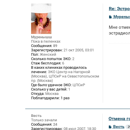
Re: Эстро
С
Мурен
о
о
Мне отмен
б
щ
эстрадиол
е
Муренышш
н
Пока в пеленках
и
Сообщения:
89
е
Зарегистрирован:
21 окт 2005, 03:01
Пол:
Женский
Сколько попыток ЭКО:
2
Стаж бесплодия:
6
В каких клиниках проводилось
лечение:
ЭКО Центр на Нагорной
(Москва), ЦПСиР на Севастопольском
пр. (Москва)
Где было удачное ЭКО:
ЦПСиР
Сколько у вас детей:
1
Откуда:
Москва
Поблагодарили:
1 раз
Весть
Отмена г
Только зачали
Сообщения:
24
С
Весть
2
Зарегистрирован:
08 июл 2007, 18:30