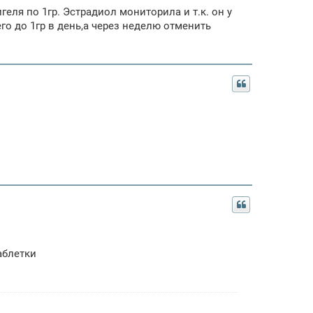
еля по 1гр. Эстрадиол мониторила и т.к. он у
го до 1гр в день,а через неделю отменить
аблетки