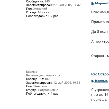
Сообщения:
245
С
Мария-Л
Зарегистрирован:
27 июл 2005, 11:42
о
Пол:
Женский
о
Спасибо 
Откуда:
Москва
б
Поблагодарили:
7 раз
щ
е
Примерно 
н
и
е
До 8 нед 
А про утр
Старость м
Карима
Re: Эстро
Веселая дошкольница
Сообщения:
187
С
Карима
Зарегистрирован:
12 май 2006, 19:53
о
Пол:
Женский
о
Я утрожес
Откуда:
Подмосковье
б
Поблагодарили:
1 раз
щ
нем до 16
е
послушал
н
и
е