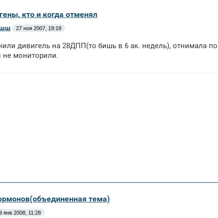
гены, кто и когда отменял
ышш
27 ноя 2007, 19:18
или дивигель на 28ДПП(то бишь в 6 ак. недель), отнимала п
 не мониторили.
ормонов(объединенная тема)
9 янв 2008, 11:28