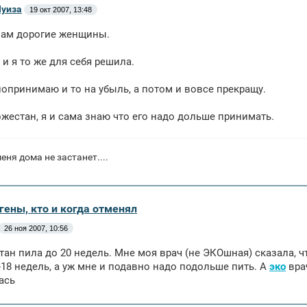
уиза
19 окт 2007, 13:48
вам дорогие женщины.
и я то же для себя решила.
попринимаю и то на убыль, а потом и вовсе прекращу.
ожестан, я и сама знаю что его надо дольше принимать.
еня дома не застанет....
гены, кто и когда отменял
26 ноя 2007, 10:56
тан пила до 20 недель. Мне моя врач (не ЭКОшная) сказала, 
-18 недель, а уж мне и подавно надо подольше пить. А
эко
врач
ась