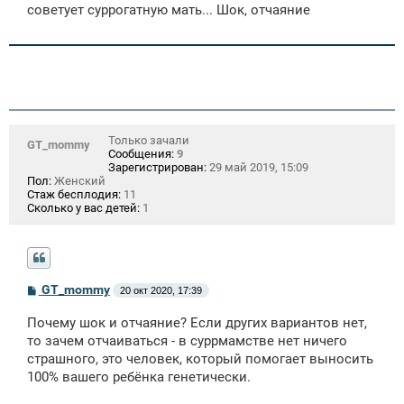
щ
советует суррогатную мать... Шок, отчаяние
е
н
и
е
Только зачали
GT_mommy
Сообщения:
9
Зарегистрирован:
29 май 2019, 15:09
Пол:
Женский
Стаж бесплодия:
11
Сколько у вас детей:
1
С
GT_mommy
20 окт 2020, 17:39
о
о
Почему шок и отчаяние? Если других вариантов нет,
б
щ
то зачем отчаиваться - в суррмамстве нет ничего
е
страшного, это человек, который помогает выносить
н
100% вашего ребёнка генетически.
и
е