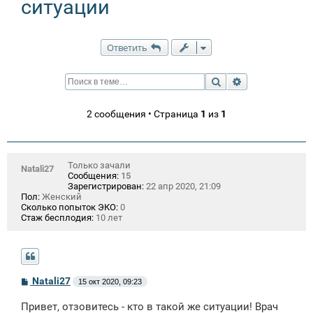
ситуации
Ответить
Поиск
Расширенный п
2 сообщения • Страница
1
из
1
Только зачали
Natali27
Сообщения:
15
Зарегистрирован:
22 апр 2020, 21:09
Пол:
Женский
Сколько попыток ЭКО:
0
Стаж бесплодия:
10 лет
С
Natali27
15 окт 2020, 09:23
о
о
Привет, отзовитесь - кто в такой же ситуации! Врач
б