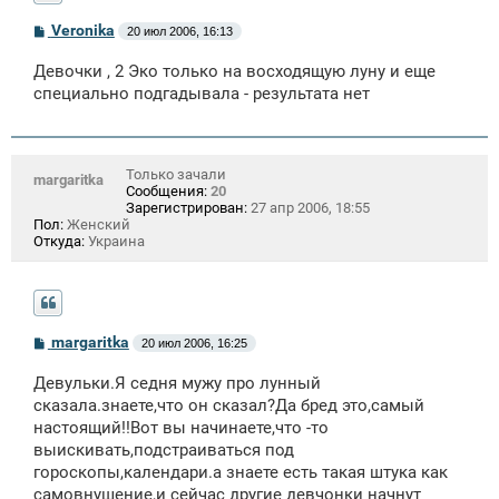
С
Veronika
20 июл 2006, 16:13
о
о
Девочки , 2 Эко только на восходящую луну и еще
б
щ
специально подгадывала - результата нет
е
н
и
е
Только зачали
margaritka
Сообщения:
20
Зарегистрирован:
27 апр 2006, 18:55
Пол:
Женский
Откуда:
Украина
С
margaritka
20 июл 2006, 16:25
о
о
Девульки.Я седня мужу про лунный
б
щ
сказала.знаете,что он сказал?Да бред это,самый
е
настоящий!!Вот вы начинаете,что -то
н
выискивать,подстраиваться под
и
е
гороскопы,календари.а знаете есть такая штука как
самовнушение,и сейчас другие девчонки начнут