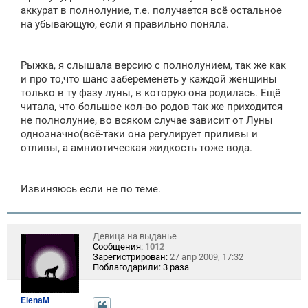
аккурат в полнолуние, т.е. получается всё остальное
на убывающую, если я правильно поняла.
Рыжка, я слышала версию с полнолунием, так же как
и про то,что шанс забеременеть у каждой женщины
только в ту фазу луны, в которую она родилась. Ещё
читала, что большое кол-во родов так же приходится
не полнолуние, во всяком случае зависит от Луны
однoзначно(всё-таки она регулирует приливы и
отливы, а амниотическая жидкость тоже вода.
Извиняюсь если не по теме.
Девица на выданье
Сообщения:
1012
Зарегистрирован:
27 апр 2009, 17:32
Поблагодарили:
3 раза
ElenaM