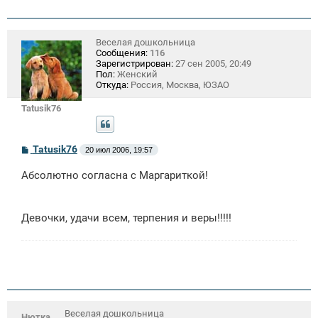
н
и
е
Веселая дошкольница
Сообщения:
116
Зарегистрирован:
27 сен 2005, 20:49
Пол:
Женский
Откуда:
Россия, Москва, ЮЗАО
Tatusik76
С
Tatusik76
20 июл 2006, 19:57
о
о
Абсолютно согласна с Маргариткой!
б
щ
е
н
Девочки, удачи всем, терпения и веры!!!!!
и
е
Веселая дошкольница
Нютка