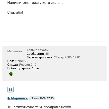
Напиши мне тоже у кого делала.
и
е
Спасибо!
Только зачали
Мариянка
Сообщения:
45
Зарегистрирован:
28 мар 2006, 12:01
Пол:
Женский
Откуда:
Россия.Спб
Поблагодарили:
1 раз
С
Мариянка
19 июл 2006, 17:23
о
о
Тина,тихонечко тебя поздравляю!!!!!!
б