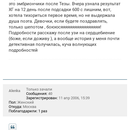
е
это эмбриончики после Тезы. Вчера узнала результат
ХГ на 12 день после подсадки 600 с лишним, вот,
хотела тихориться первое время, но не выдержала
душа поэта. Девочки, если будете поздравлять,
только шепотом , боююсяяяяяяяяяяяяяяяяя!
Подробности расскажу после узи на сердцебиение
(боже, если доживу ), а вообще история у меня почти
детективная получилась, куча волнующих
подробностей
Только зачали
Alenka
Сообщения:
40
Зарегистрирован:
11 апр 2006, 15:39
Пол:
Женский
Откуда:
Москва
Поблагодарили:
1 раз