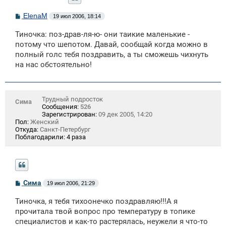
С
ElenaM
19 июл 2006, 18:14
о
о
Тиночка: поз-драв-ля-ю- они таикие маленькие -
б
щ
потому что шепотом. Давай, сообщай когда можно в
е
полный голс тебя поздравить, а ты сможешь чихнуть
н
на нас обстоятельно!
и
е
Трудный подросток
Сима
Сообщения:
526
Зарегистрирован:
09 дек 2005, 14:20
Пол:
Женский
Откуда:
Санкт-Петербург
Поблагодарили:
4 раза
С
Сима
19 июл 2006, 21:29
о
о
Тиночка, я тебя тихоонечко поздравляю!!!А я
б
щ
прочитала твой вопрос про температуру в топике
е
специалистов и как-то растерялась, неужели я что-то
н