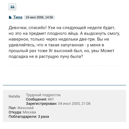
С
Тина
19 июл 2006, 14:56
о
о
Девочки, спасибо! Узи на следующей неделе будет,
б
щ
но это на предмет плодного яйца. А выдохнуть смогу,
е
наверное, только через недельки две-три. Вы не
н
удивляйтесь, что я такая запуганная - у меня в
и
е
прошлый раз тоже Хг высокий был, но, увы Может
подсадка не в растущую луну была?
Трудный подросток
Natalia
Сообщения:
661
Зарегистрирован:
04 июл 2005, 21:08
Пол:
Женский
Откуда:
Москва
Поблагодарили:
3 раза