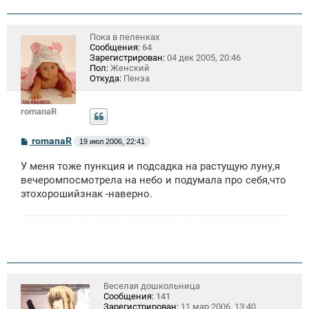
Пока в пеленках
Сообщения:
64
Зарегистрирован:
04 дек 2005, 20:46
Пол:
Женский
Откуда:
Пенза
romanaR
С
romanaR
19 июл 2006, 22:41
о
о
У меня тоже пункция и подсадка на растущую луну,я
б
щ
вечеромпосмотрела на небо и подумала про себя,что
е
этохорошийзнак -наверно.
н
и
е
Веселая дошкольница
Сообщения:
141
Зарегистрирован:
11 мар 2006, 13:40