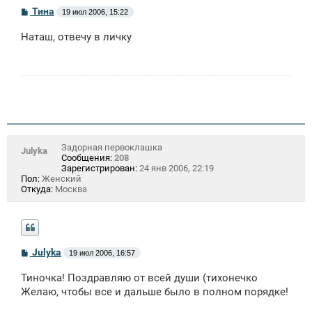
С
Тина
19 июл 2006, 15:22
о
о
Наташ, отвечу в личку
б
щ
е
н
и
е
Задорная первоклашка
Julyka
Сообщения:
208
Зарегистрирован:
24 янв 2006, 22:19
Пол:
Женский
Откуда:
Москва
С
Julyka
19 июл 2006, 16:57
о
о
Тиночка! Поздравляю от всей души (тихонечко
б
щ
Желаю, чтобы все и дальше было в полном порядке!
е
н