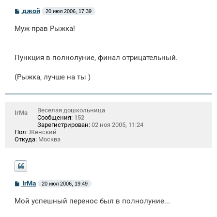
С
джой
20 июл 2006, 17:39
о
о
Муж прав Рыжка!
б
щ
е
н
Пункция в полнолуние, финал отрицательный.
и
е
(Рыжка, лучше на ты )
Веселая дошкольница
IrMa
Сообщения:
152
Зарегистрирован:
02 ноя 2005, 11:24
Пол:
Женский
Откуда:
Москва
С
IrMa
20 июл 2006, 19:49
о
о
Мой успешный перенос был в полнолуние...
б
щ
е