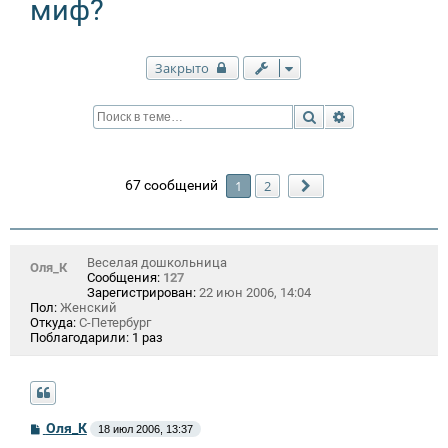
миф?
Закрыто
Поиск
Расширенный п
67 сообщений
1
2
След.
Веселая дошкольница
Оля_К
Сообщения:
127
Зарегистрирован:
22 июн 2006, 14:04
Пол:
Женский
Откуда:
С-Петербург
Поблагодарили:
1 раз
С
Оля_К
18 июл 2006, 13:37
о