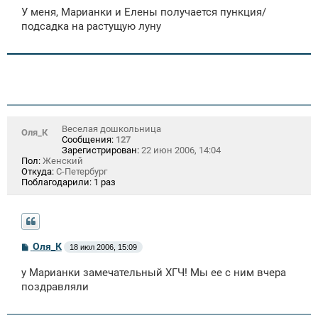
о
У меня, Марианки и Елены получается пункция/
б
щ
подсадка на растущую луну
е
н
и
е
Веселая дошкольница
Оля_К
Сообщения:
127
Зарегистрирован:
22 июн 2006, 14:04
Пол:
Женский
Откуда:
С-Петербург
Поблагодарили:
1 раз
С
Оля_К
18 июл 2006, 15:09
о
о
у Марианки замечательный ХГЧ! Мы ее с ним вчера
б
щ
поздравляли
е
н
и