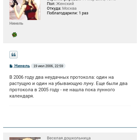
Пол:
Женский
Откуда:
Москва
Поблагодарили:
1 раз
Нинель
С
Нинель
19 июл 2006, 22:59
о
о
В 2006 году два неудачных протокола: один на
б
щ
растущую и один на убывающую луну. Еще были два
е
протокола в 2005 году - не нашла пока лунного
н
календаря.
и
е
Веселая дошкольница