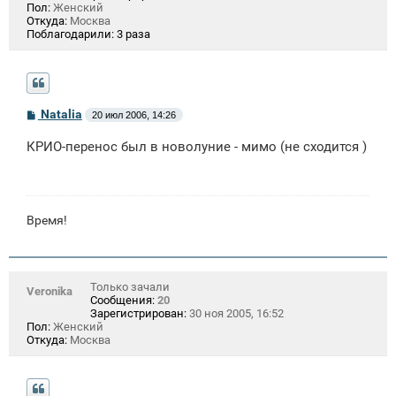
Пол:
Женский
Откуда:
Москва
Поблагодарили:
3 раза
С
Natalia
20 июл 2006, 14:26
о
о
КРИО-перенос был в новолуние - мимо (не сходится )
б
щ
е
н
и
е
Время!
Только зачали
Veronika
Сообщения:
20
Зарегистрирован:
30 ноя 2005, 16:52
Пол:
Женский
Откуда:
Москва