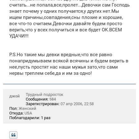
считать...не попала,все,пролет...Девочки сам Господь
знает почему у одних получается,у других нет.Мы
ищем причины,совпадения,сны плохие и хорошие,
все что-то считаем.Девочки давайте будем просто
верить,что у всех получиться и все будет ОК.ВСЕМ
УДАЧИ!!!
P.S.Но такие мы девки вредные,что все равно
понапридумываем всякой всячины и будем верить в
нее,пусть простят нас наши мужья зато,что сами
нервы треплем себе,да и им за одно!
Трудный подросток
джой
Сообщения:
584
Зарегистрирован:
07 апр 2006, 22:58
Пол:
Женский
Откуда:
USA
Поблагодарили:
1 раз