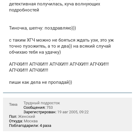
детективная получилась, куча волнующих
подробностей
Тиночка, шепчу: поздравляю)))
с таким ХГЧ можно не бояться ждать узи, это уж
точно пузожитеь, а то и два)) на всякий случай
обчихаю тебя на удачку)
АПЧХИ!!! АПЧХИ!!! АПЧХИ!!! АПЧХИ!!! АПЧХИ!!!
АПЧХИ!!! АПЧХИ!!!
пиши как дела не пропадай))
Трудный подросток
Тина
Сообщения:
753
Зарегистрирован:
19 авг 2005, 09:22
Пол:
Женский
Откуда:
Москва
Поблагодарили:
4 раза