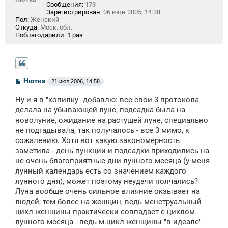
Сообщения:
173
Зарегистрирован:
06 июн 2005, 14:28
Пол:
Женский
Откуда:
Моск. обл.
Поблагодарили:
1 раз
С
Нютка
21 июл 2006, 14:58
о
о
Ну и я в "копилку" добавлю: все свои 3 протокола
б
щ
делала на убывающей луне, подсадка была на
е
новолуние, ожидание на растущей луне, специально
н
не подгадывала, так получалось - все 3 мимо, к
и
е
сожалению. Хотя вот какую закономерность
заметила - день пункции и подсадки приходились на
не очень благоприятные дни лунного месяца (у меня
лунный календарь есть со значением каждого
лунного дня), может поэтому неудачи полчались?
Луна вообще очень сильное влияние окзывает на
людей, тем более на женщин, ведь менструальный
цикл женщины практически совпадает с циклом
лунного месяца - ведь м.цикл женщины "в идеале"