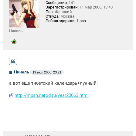
Сообщения:
141
Зарегистрирован:
11 мар 2006, 13:40
Пол:
Женский
Откуда:
Москва
Поблагодарили:
1 раз
Нинель
С
Нинель
19 июл 2006, 23:21
о
о
а вот еще тибетский календарь+лунный:
б
щ
е
http://mpsn.narod.ru/year20063.html
н
и
е