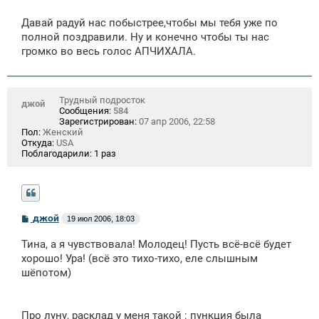
щ
е
Давай радуй нас побыстрее,чтобы мы тебя уже по
н
полной поздравили. Ну и конечно чтобы ты нас
и
е
громко во весь голос АПЧИХАЛА.
Трудный подросток
джой
Сообщения:
584
Зарегистрирован:
07 апр 2006, 22:58
Пол:
Женский
Откуда:
USA
Поблагодарили:
1 раз
С
джой
19 июл 2006, 18:03
о
о
Тина, а я чувствовала! Молодец! Пусть всё-всё будет
б
щ
хорошо! Ура! (всё это тихо-тихо, еле слышным
е
шёпотом)
н
и
е
Про луну, расклад у меня такой : пункция была