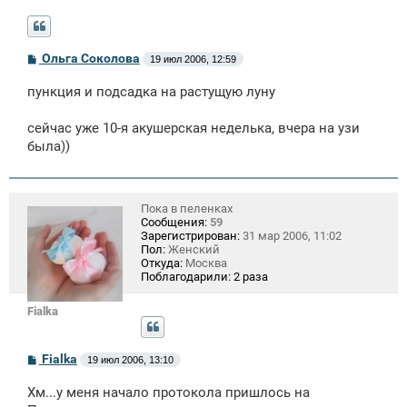
С
Ольга Соколова
19 июл 2006, 12:59
о
о
пункция и подсадка на растущую луну
б
щ
е
сейчас уже 10-я акушерская неделька, вчера на узи
н
была))
и
е
Пока в пеленках
Сообщения:
59
Зарегистрирован:
31 мар 2006, 11:02
Пол:
Женский
Откуда:
Москва
Поблагодарили:
2 раза
Fialka
С
Fialka
19 июл 2006, 13:10
о
о
Хм...у меня начало протокола пришлось на
б