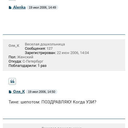
С
Alenka
19 июл 2006, 14:49
о
о
б
щ
е
н
и
е
Веселая дошкольница
Оля_К
Сообщения:
127
Зарегистрирован:
22 июн 2006, 14:04
Пол:
Женский
Откуда:
С-Петербург
Поблагодарили:
1 раз
С
Оля_К
19 июл 2006, 14:50
о
о
Тине: шепотом: ПОЗДРАВЛЯЮ! Когда УЗИ?
б
щ
е
н
и
е