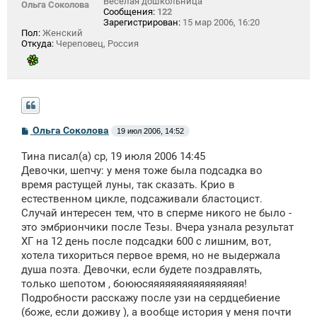
Веселая дошкольница
Ольга Соколова
Сообщения:
122
Зарегистрирован:
15 мар 2006, 16:20
Пол:
Женский
Откуда:
Череповец, Россия
С
Ольга Соколова
19 июл 2006, 14:52
о
о
Тина писал(а) ср, 19 июля 2006 14:45
б
щ
Девочки, шепчу: у меня тоже была подсадка во
е
время растущей луны, так сказать. Крио в
н
естественном цикле, подсаживали бластоцист.
и
е
Случай интересен тем, что в сперме никого не было -
это эмбриончики после Тезы. Вчера узнала результат
ХГ на 12 день после подсадки 600 с лишним, вот,
хотела тихориться первое время, но не выдержала
душа поэта. Девочки, если будете поздравлять,
только шепотом , боююсяяяяяяяяяяяяяяяяя!
Подробности расскажу после узи на сердцебиение
(боже, если доживу ), а вообще история у меня почти