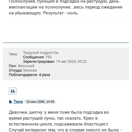
щ
Полнолуние, пункция и подсадка на растущую, день
е
имплантации на полнолуние...весь период ожидания
н
на убывающую. Результат - ноль.
и
е
Трудный подросток
Тина
Сообщения:
753
Зарегистрирован:
19 авг 2005, 09:22
Пол:
Женский
Откуда:
Москва
Поблагодарили:
4 раза
С
Тина
19 июл 2006, 14:45
о
о
Девочки, шепчу: у меня тоже была подсадка во
б
щ
время растущей луны, так сказать. Крио в
е
естественном цикле, подсаживали бластоцист.
н
Случай интересен тем, что в сперме никого не было -
и