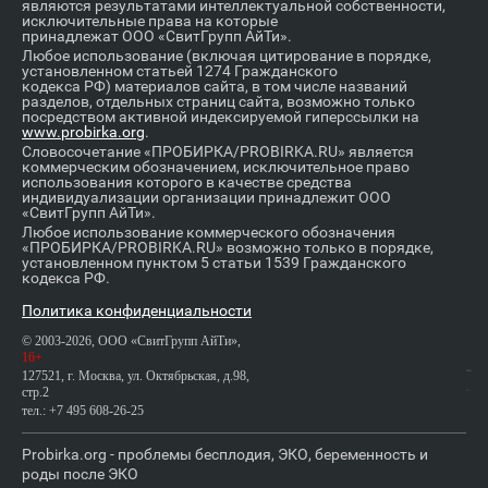
являются результатами интеллектуальной собственности,
исключительные права на которые
принадлежат ООО «СвитГрупп АйТи».
Любое использование (включая цитирование в порядке,
установленном статьей 1274 Гражданского
кодекса РФ) материалов сайта, в том числе названий
разделов, отдельных страниц сайта, возможно только
посредством активной индексируемой гиперссылки на
www.probirka.org
.
Словосочетание «ПРОБИРКА/PROBIRKA.RU» является
коммерческим обозначением, исключительное право
использования которого в качестве средства
индивидуализации организации принадлежит ООО
«СвитГрупп АйТи».
Любое использование коммерческого обозначения
«ПРОБИРКА/PROBIRKA.RU» возможно только в порядке,
установленном пунктом 5 статьи 1539 Гражданского
кодекса РФ.
Политика конфиденциальности
© 2003-2026, ООО «СвитГрупп АйТи»,
16+
127521, г. Москва, ул. Октябрьская, д.98,
стр.2
тел.: +7 495 608-26-25
Probirka.org - проблемы бесплодия, ЭКО, беременность и
роды после ЭКО