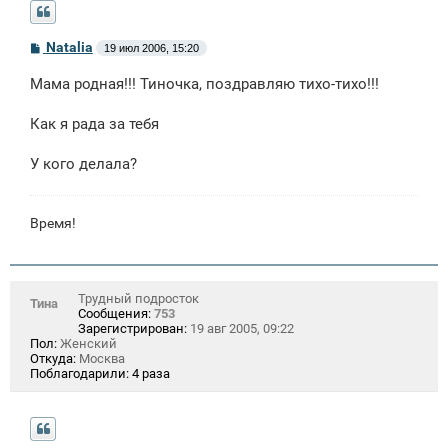
С
Natalia
19 июл 2006, 15:20
о
о
Мама родная!!! Тиночка, поздравляю тихо-тихо!!!
б
щ
е
Как я рада за тебя
н
и
е
У кого делала?
Время!
Трудный подросток
Тина
Сообщения:
753
Зарегистрирован:
19 авг 2005, 09:22
Пол:
Женский
Откуда:
Москва
Поблагодарили:
4 раза