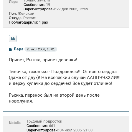
Только зачали
Лера
Сообщения:
19
Зарегистрирован:
27 дек 2005, 12:59
Пол:
Женский
Откуда:
Россия
Поблагодарили:
1 раз
С
Лера
20 июл 2006, 13:01
о
о
Привет, Рыжка, привет девочки!
б
щ
е
Тиночка, тихонько - Поздравляю!!! От всего сердца
н
(даже от двух)! На всяяяякий случай ААППЧЧХХИИ!!!
и
е
и держу кулачки до сердечек! Всё будет отлично!
Рыжка, перенос был на второй день после
новолуния.
Трудный подросток
Natalia
Сообщения:
661
Зарегистрирован:
04 июл 2005, 21:08