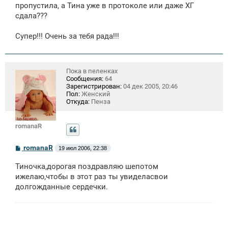
пропустила, а Тина уже в протоколе или даже ХГ
и
е
сдала???
Супер!!! Очень за тебя рада!!!
Пока в пеленках
Сообщения:
64
Зарегистрирован:
04 дек 2005, 20:46
Пол:
Женский
Откуда:
Пенза
romanaR
С
romanaR
19 июл 2006, 22:38
о
о
Тиночка,дорогая поздравляю шепотом
б
щ
ижелаю,чтобы в этот раз ты увиделасвои
е
долгожданные сердечки.
н
и
е