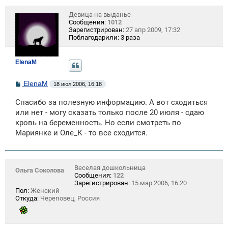
е
Девица на выданье
Сообщения:
1012
Зарегистрирован:
27 апр 2009, 17:32
Поблагодарили:
3 раза
ElenaM
С
ElenaM
18 июл 2006, 16:18
о
о
Спасибо за полезную информацию. А вот сходиться
б
щ
или нет - могу сказать только после 20 июля - сдаю
е
кровь на беременность. Но если смотреть по
н
Мариянке и Оле_К - то все сходится.
и
е
Веселая дошкольница
Ольга Соколова
Сообщения:
122
Зарегистрирован:
15 мар 2006, 16:20
Пол:
Женский
Откуда:
Череповец, Россия