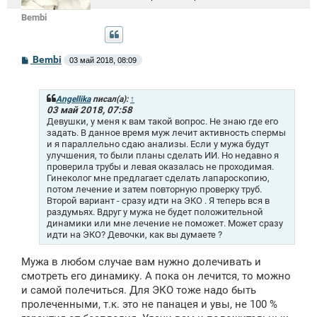
Bembi
С
Bembi
03 май 2018, 08:09
о
о
б
щ
Angellika
писал(а):
↑
е
03 май 2018, 07:58
н
Девушки, у меня к вам такой вопрос. Не знаю где его
и
задать. В данное время муж лечит активность спермы
е
и я параллельно сдаю анализы. Если у мужа будут
улучшения, то были планы сделать ИИ. Но недавно я
проверила трубы и левая оказалась не проходимая.
Гинеколог мне предлагает сделать лапароскопию,
потом лечение и затем повторную проверку труб.
Второй вариант - сразу идти на ЭКО . Я теперь вся в
раздумьях. Вдруг у мужа не будет положительной
динамики или мне лечение не поможет. Может сразу
идти на ЭКО? Девочки, как вы думаете ?
Мужа в любом случае вам нужно долечивать и
смотреть его динамику. А пока он лечится, то можно
и самой полечиться. Для ЭКО тоже надо быть
пролеченными, т.к. это не панацея и увы, не 100 %