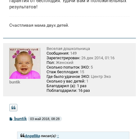
гарантия от бесплодия. Удачи вам и положительных
результатов!
Счастливая мама двух детей.
Веселая дошкольница
Сообщения:
149
Зарегистрирован:
26 дек 2014, 01:16
Пол:
Женский
Сколько попыток ЭКО:
5
Стаж бесплодия:
15
Где было удачное ЭКО:
Центр Эко
Сколько у вас детей:
1
buntik
Благодарил (а):
1 раз
Поблагодарили:
16 раз
С
buntik
03 май 2018, 08:28
о
о
б
щ
Angellika
писал(а):
↑