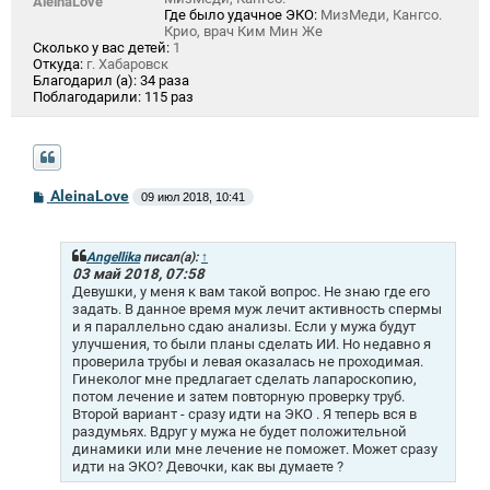
AleinaLove
Где было удачное ЭКО:
МизМеди, Кангсо.
Крио, врач Ким Мин Же
Сколько у вас детей:
1
Откуда:
г. Хабаровск
Благодарил (а):
34 раза
Поблагодарили:
115 раз
С
AleinaLove
09 июл 2018, 10:41
о
о
б
щ
Angellika
писал(а):
↑
е
03 май 2018, 07:58
н
Девушки, у меня к вам такой вопрос. Не знаю где его
и
задать. В данное время муж лечит активность спермы
е
и я параллельно сдаю анализы. Если у мужа будут
улучшения, то были планы сделать ИИ. Но недавно я
проверила трубы и левая оказалась не проходимая.
Гинеколог мне предлагает сделать лапароскопию,
потом лечение и затем повторную проверку труб.
Второй вариант - сразу идти на ЭКО . Я теперь вся в
раздумьях. Вдруг у мужа не будет положительной
динамики или мне лечение не поможет. Может сразу
идти на ЭКО? Девочки, как вы думаете ?