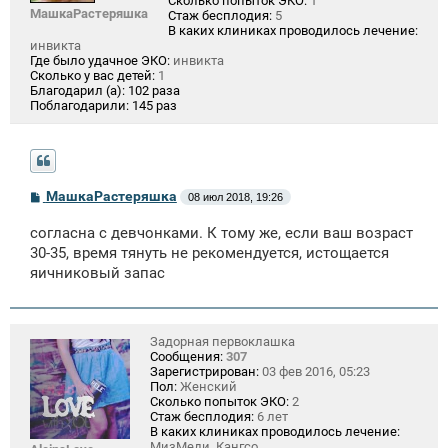
Сколько попыток ЭКО:
1
МашкаРастеряшка
Стаж бесплодия:
5
В каких клиниках проводилось лечение:
инвикта
Где было удачное ЭКО:
инвикта
Сколько у вас детей:
1
Благодарил (а):
102 раза
Поблагодарили:
145 раз
С
МашкаРастеряшка
08 июл 2018, 19:26
о
о
согласна с девчонками. К тому же, если ваш возраст
б
щ
30-35, время тянуть не рекомендуется, истощается
е
яичниковый запас
н
и
е
Задорная первоклашка
Сообщения:
307
Зарегистрирован:
03 фев 2016, 05:23
Пол:
Женский
Сколько попыток ЭКО:
2
Стаж бесплодия:
6 лет
В каких клиниках проводилось лечение:
МизМеди, Кангсо.