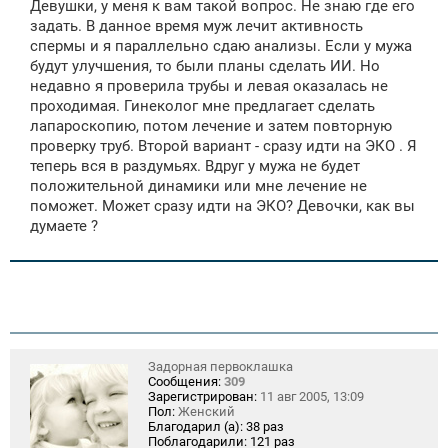
Девушки, у меня к вам такой вопрос. Не знаю где его
б
щ
задать. В данное время муж лечит активность
е
спермы и я параллельно сдаю анализы. Если у мужа
н
будут улучшения, то были планы сделать ИИ. Но
и
е
недавно я проверила трубы и левая оказалась не
проходимая. Гинеколог мне предлагает сделать
лапароскопию, потом лечение и затем повторную
проверку труб. Второй вариант - сразу идти на ЭКО . Я
теперь вся в раздумьях. Вдруг у мужа не будет
положительной динамики или мне лечение не
поможет. Может сразу идти на ЭКО? Девочки, как вы
думаете ?
Задорная первоклашка
Сообщения:
309
Зарегистрирован:
11 авг 2005, 13:09
Пол:
Женский
Благодарил (а):
38 раз
Поблагодарили:
121 раз