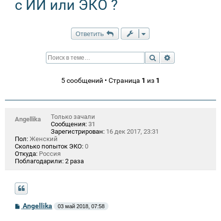
с ИИ или ЭКО ?
Ответить
Поиск
Расширенный п
5 сообщений • Страница
1
из
1
Только зачали
Angellika
Сообщения:
31
Зарегистрирован:
16 дек 2017, 23:31
Пол:
Женский
Сколько попыток ЭКО:
0
Откуда:
Россия
Поблагодарили:
2 раза
С
Angellika
03 май 2018, 07:58
о
о