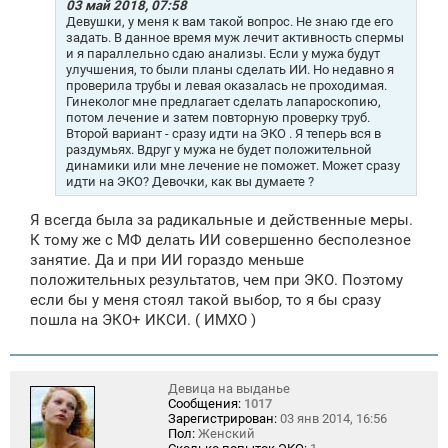
е
03 май 2018, 07:58
н
Девушки, у меня к вам такой вопрос. Не знаю где его
и
задать. В данное время муж лечит активность спермы
е
и я параллельно сдаю анализы. Если у мужа будут
улучшения, то были планы сделать ИИ. Но недавно я
проверила трубы и левая оказалась не проходимая.
Гинеколог мне предлагает сделать лапароскопию,
потом лечение и затем повторную проверку труб.
Второй вариант - сразу идти на ЭКО . Я теперь вся в
раздумьях. Вдруг у мужа не будет положительной
динамики или мне лечение не поможет. Может сразу
идти на ЭКО? Девочки, как вы думаете ?
Я всегда была за радикальные и действенные меры.
К тому же с МФ делать ИИ совершенно бесполезное
занятие. Да и при ИИ гораздо меньше
положительных результатов, чем при ЭКО. Поэтому
если бы у меня стоял такой выбор, то я бы сразу
пошла на ЭКО+ ИКСИ. ( ИМХО )
Девица на выданье
Сообщения:
1017
Зарегистрирован:
03 янв 2014, 16:56
Пол:
Женский