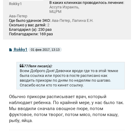
В каких клиниках проводилось лечение:
Rokky1
Ассута Израиль,
МЦРМ
Ава-Петер
Где было удачное ЭКО:
Ава-Петер, Лапина Е.Н.
Сколько у вас детей:
2
Благодарил (а):
230 раз
Поблагодарили:
169 раз
С
Rokky1
01 фев 2017, 13:13
о
о
б
щ
77Леля писал(а):
е
Всем Доброго Дня! Девочки вроде где то в этой темке
н
была ссылка или просто в посте расписано как
и
вводить прикорм по дням по неделям по шагово.
е
Спасибо если кто то кинет ссылку.
Обычно прикорм расписывает врач, который
наблюдает ребенка. По крайней мере, у нас было так.
Мы вводили сначала овощное пюре, потом
фруктовое, потом творог, потом мясо, потом кашу,
рыбу, яйца.