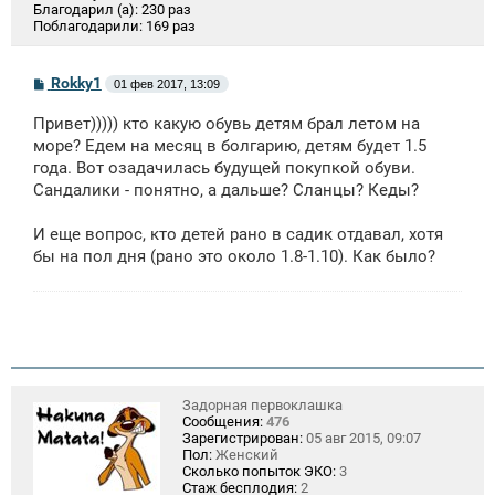
Благодарил (а):
230 раз
Поблагодарили:
169 раз
С
Rokky1
01 фев 2017, 13:09
о
о
Привет))))) кто какую обувь детям брал летом на
б
щ
море? Едем на месяц в болгарию, детям будет 1.5
е
года. Вот озадачилась будущей покупкой обуви.
н
Сандалики - понятно, а дальше? Сланцы? Кеды?
и
е
И еще вопрос, кто детей рано в садик отдавал, хотя
бы на пол дня (рано это около 1.8-1.10). Как было?
Задорная первоклашка
Сообщения:
476
Зарегистрирован:
05 авг 2015, 09:07
Пол:
Женский
Сколько попыток ЭКО:
3
Стаж бесплодия:
2