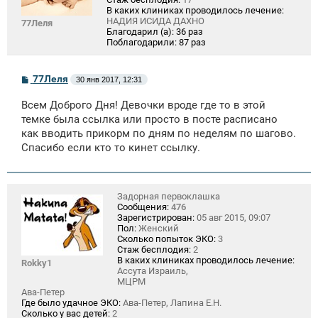
В каких клиниках проводилось лечение:
НАДИЯ ИСИДА ДАХНО
77Леля
Благодарил (а):
36 раз
Поблагодарили:
87 раз
С
77Леля
30 янв 2017, 12:31
о
о
Всем Доброго Дня! Девочки вроде где то в этой
б
щ
темке была ссылка или просто в посте расписано
е
как вводить прикорм по дням по неделям по шагово.
н
Спасибо если кто то кинет ссылку.
и
е
Задорная первоклашка
Сообщения:
476
Зарегистрирован:
05 авг 2015, 09:07
Пол:
Женский
Сколько попыток ЭКО:
3
Стаж бесплодия:
2
В каких клиниках проводилось лечение:
Rokky1
Ассута Израиль,
МЦРМ
Ава-Петер
Где было удачное ЭКО:
Ава-Петер, Лапина Е.Н.
Сколько у вас детей:
2