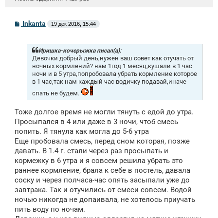
С
Inkanta
19 дек 2016, 15:44
о
о
б
щ
Иришка-кочерыжка писал(а):
е
Девочки добрый день,нужен ваш совет как отучать от
н
ночных кормлений? нам 1год 1 месяц,кушали в 1 час
и
ночи и в 5 утра,попробовала убрать кормление которое
е
в 1 час,так нам каждый час водичку подавай,иначе
спать не будем.
Тоже долгое время не могли тянуть с едой до утра.
Просыпался в 4 или даже в 3 ночи, чтоб смесь
попить. Я тянула как могла до 5-6 утра
Еще пробовала смесь, перед сном которая, позже
давать. В 1.4 г. стали через раз просыпать и
кормежку в 6 утра и я совсем решила убрать это
раннее кормление, брала к себе в постель, давала
соску и через полчаса-час опять засыпали уже до
завтрака. Так и отучились от смеси совсем. Водой
ночью никогда не допаивала, не хотелось приучать
пить воду по ночам.