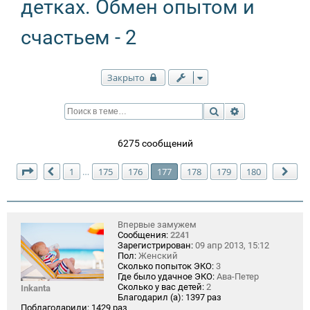
детках. Обмен опытом и
счастьем - 2
Закрыто
Поиск
Расширенный п
6275 сообщений
Страница
177
из
180
1
175
176
177
178
179
180
…
Пред.
Сле
Впервые замужем
Сообщения:
2241
Зарегистрирован:
09 апр 2013, 15:12
Пол:
Женский
Сколько попыток ЭКО:
3
Где было удачное ЭКО:
Ава-Петер
Сколько у вас детей:
2
Inkanta
Благодарил (а):
1397 раз
Поблагодарили:
1429 раз