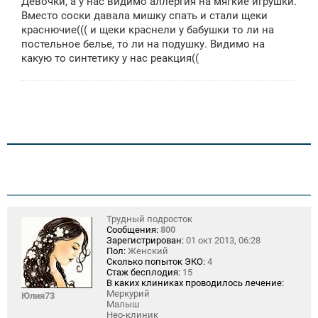
Девочки, а у нас видимо аллергия на мягкие игрушки.
Вместо соски давала мишку спать и стали щеки
краснючие((( и щеки краснели у бабушки то ли на
постельное белье, то ли на подушку. Видимо на
какую то синтетику у нас реакция((
Трудный подросток
Сообщения:
800
Зарегистрирован:
01 окт 2013, 06:28
Пол:
Женский
Сколько попыток ЭКО:
4
Стаж бесплодия:
15
В каких клиниках проводилось лечение:
Меркурий
Юлия73
Малыш
Нео-клиник