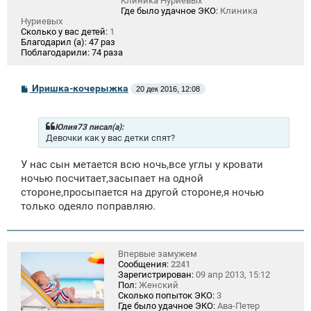
Клиника Нуриевых
Где было удачное ЭКО:
Клиника
Нуриевых
Сколько у вас детей:
1
Благодарил (а):
47 раз
Поблагодарили:
74 раза
С
Иришка-кочерыжка
20 дек 2016, 12:08
о
о
б
щ
Юлия73 писал(а):
е
Девочки как у вас детки спят?
н
и
У нас сын метается всю ночь,все углы у кровати
е
ночью посчитает,засыпает на одной
стороне,просыпается на другой стороне,я ночью
только одеяло поправляю.
Впервые замужем
Сообщения:
2241
Зарегистрирован:
09 апр 2013, 15:12
Пол:
Женский
Сколько попыток ЭКО:
3
Где было удачное ЭКО:
Ава-Петер