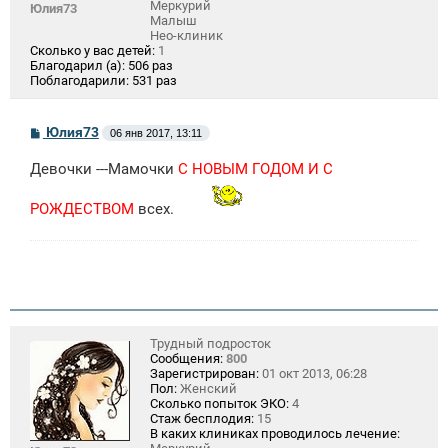
Меркурий
Юлия73
Малыш
Нео-клиник
Сколько у вас детей:
1
Благодарил (а):
506 раз
Поблагодарили:
531 раз
С
Юлия73
06 янв 2017, 13:11
о
о
Девочки ---Мамочки
С НОВЫМ ГОДОМ И С
б
щ
е
РОЖДЕСТВОМ
всех.
н
и
е
Трудный подросток
Сообщения:
800
Зарегистрирован:
01 окт 2013, 06:28
Пол:
Женский
Сколько попыток ЭКО:
4
Стаж бесплодия:
15
В каких клиниках проводилось лечение: