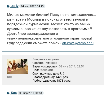
С
Ju-ly
04 мар 2017, 14:49
о
о
Милые мамочки-биочки! Пишу не по теме,конечно...
б
щ
мы-пара из Москвы в поисках ответственной и
е
порядочной сурмамочки. Может кто-то из ваших
н
сурмам снова хочет поучаствовать в программе?!
и
е
Достойное вознаграждение и
уважительное,трепетное отношение гарантируем!
Буду рада,если сможете помочь
an-kova@rambler.ru
Впервые замужем
Сообщения:
2862
Зарегистрирован:
03 янв 2011, 23:54
Пол:
Женский
Сколько у вас детей:
2
Кло
Благодарил (а):
1429 раз
Поблагодарили:
1873 раза
С
Кло
08 мар 2017, 01:53
о
о
б
щ