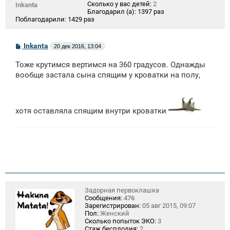
Сколько у вас детей:
2
Inkanta
Благодарил (а):
1397 раз
Поблагодарили:
1429 раз
С
Inkanta
20 дек 2016, 13:04
о
о
Тоже крутимся вертимся на 360 градусов. Однажды
б
щ
вообще застала сына спящим у кроватки на полу,
е
н
и
е
хотя оставляла спящим внутри кроватки
Задорная первоклашка
Сообщения:
476
Зарегистрирован:
05 авг 2015, 09:07
Пол:
Женский
Сколько попыток ЭКО:
3
Стаж бесплодия:
2