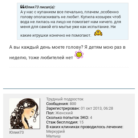
б
щ
Юлия73 писал(а):
е
А у нас с купанием все печально, плачем ,особенно
н
голову ополаскивать не любит. Купила козырек чтоб
и
вода не лилась на лицо не помогает нам ничего. для
е
меня для самой его мытье уже как испытание. Ни
какие игрушки конечно не помогают.
А вы каждый день моете голову? Я детям мою раз в
неделю, тоже любителей нет
Трудный подросток
Сообщения:
800
Зарегистрирован:
01 окт 2013, 06:28
Пол:
Женский
Сколько попыток ЭКО:
4
Стаж бесплодия:
15
В каких клиниках проводилось лечение:
Меркурий
Юлия73
Малыш