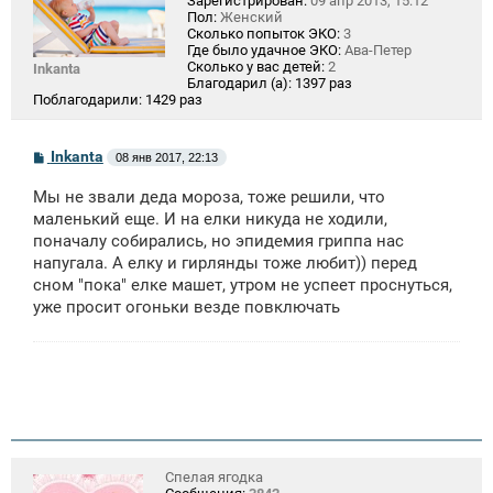
Зарегистрирован:
09 апр 2013, 15:12
Пол:
Женский
Сколько попыток ЭКО:
3
Где было удачное ЭКО:
Ава-Петер
Сколько у вас детей:
2
Inkanta
Благодарил (а):
1397 раз
Поблагодарили:
1429 раз
С
Inkanta
08 янв 2017, 22:13
о
о
Мы не звали деда мороза, тоже решили, что
б
щ
маленький еще. И на елки никуда не ходили,
е
поначалу собирались, но эпидемия гриппа нас
н
напугала. А елку и гирлянды тоже любит)) перед
и
е
сном "пока" елке машет, утром не успеет проснуться,
уже просит огоньки везде повключать
Спелая ягодка