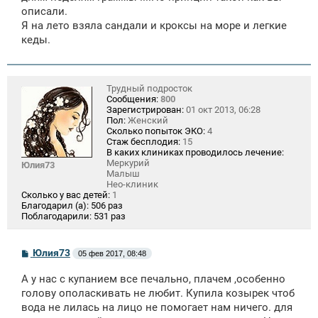
е
описали.
н
Я на лето взяла сандали и кроксы на море и легкие
и
е
кеды.
Трудный подросток
Сообщения:
800
Зарегистрирован:
01 окт 2013, 06:28
Пол:
Женский
Сколько попыток ЭКО:
4
Стаж бесплодия:
15
В каких клиниках проводилось лечение:
Меркурий
Юлия73
Малыш
Нео-клиник
Сколько у вас детей:
1
Благодарил (а):
506 раз
Поблагодарили:
531 раз
С
Юлия73
05 фев 2017, 08:48
о
о
А у нас с купанием все печально, плачем ,особенно
б
щ
голову ополаскивать не любит. Купила козырек чтоб
е
вода не лилась на лицо не помогает нам ничего. для
н