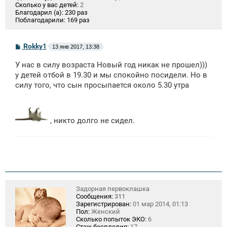
Сколько у вас детей:
2
Благодарил (а):
230 раз
Поблагодарили:
169 раз
С
Rokky1
13 янв 2017, 13:38
о
о
У нас в силу возраста Новый год никак не прошел)))
б
щ
у детей отбой в 19.30 и мы спокойно посидели. Но в
е
силу того, что сын просыпается около 5.30 утра
н
и
е
, никто долго не сидел.
Задорная первоклашка
Сообщения:
311
Зарегистрирован:
01 мар 2014, 01:13
Пол:
Женский
Сколько попыток ЭКО:
6
Стаж бесплодия:
17