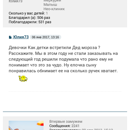
Меркурий
Юлия73
Малыш
Нео-клиник
Сколько у вас детей:
1
Благодарил (а):
506 раз
Поблагодарили:
531 раз
С
Юлия73
06 янв 2017, 13:16
о
о
Девочки Как детки встретили Дед мороза ?
б
щ
Расскажите. Мы в этом году не стали заказывать на
е
следующий год решили подумала что рано ему не
н
понимает что это за чудо. Ну елочка сыну
и
е
понравилась обнимает ее на сколько ручек хватает.
Впервые замужем
Сообщения:
2241