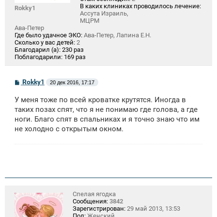
В каких клиниках проводилось лечение:
Rokky1
Ассута Израиль,
МЦРМ
Ава-Петер
Где было удачное ЭКО:
Ава-Петер, Лапина Е.Н.
Сколько у вас детей:
2
Благодарил (а):
230 раз
Поблагодарили:
169 раз
С
Rokky1
20 дек 2016, 17:17
о
о
У меня тоже по всей кроватке крутятся. Иногда в
б
щ
таких позах спят, что я не понимаю где голова, а где
е
ноги. Благо спят в спальниках и я точно знаю что им
н
не холодно с открытым окном.
и
е
Спелая ягодка
Сообщения:
3842
Зарегистрирован:
29 май 2013, 13:53
Пол:
Женский