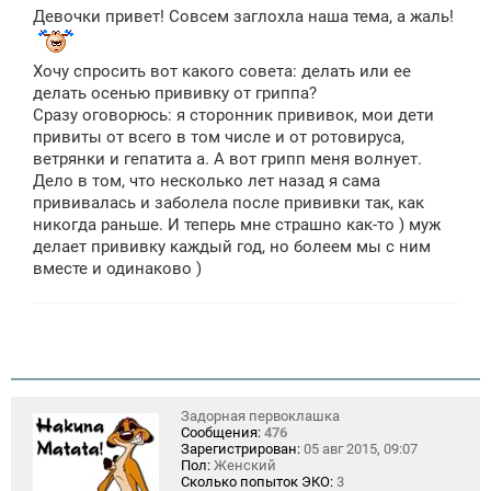
о
Девочки привет! Совсем заглохла наша тема, а жаль!
б
щ
е
н
Хочу спросить вот какого совета: делать или ее
и
делать осенью прививку от гриппа?
е
Сразу оговорюсь: я сторонник прививок, мои дети
привиты от всего в том числе и от ротовируса,
ветрянки и гепатита а. А вот грипп меня волнует.
Дело в том, что несколько лет назад я сама
прививалась и заболела после прививки так, как
никогда раньше. И теперь мне страшно как-то ) муж
делает прививку каждый год, но болеем мы с ним
вместе и одинаково )
Задорная первоклашка
Сообщения:
476
Зарегистрирован:
05 авг 2015, 09:07
Пол:
Женский
Сколько попыток ЭКО:
3