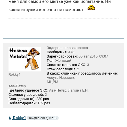
меня для самой его мытье уже как испытание. Ни
и
е
какие игрушки конечно не помогают.
Задорная первоклашка
Сообщения:
476
Зарегистрирован:
05 авг 2015, 09:07
Пол:
Женский
Сколько попыток ЭКО:
3
Стаж бесплодия:
2
В каких клиниках проводилось лечение:
Rokky1
Ассута Израиль,
МЦРМ
Ава-Петер
Где было удачное ЭКО:
Ава-Петер, Лапина Е.Н.
Сколько у вас детей:
2
Благодарил (а):
230 раз
Поблагодарили:
169 раз
С
Rokky1
06 фев 2017, 10:15
о
о