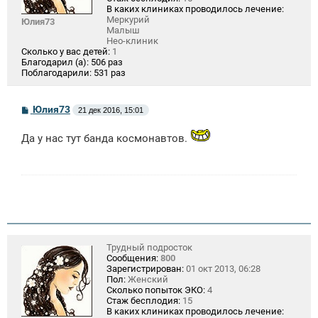
В каких клиниках проводилось лечение:
Меркурий
Юлия73
Малыш
Нео-клиник
Сколько у вас детей:
1
Благодарил (а):
506 раз
Поблагодарили:
531 раз
С
Юлия73
21 дек 2016, 15:01
о
о
Да у нас тут банда космонавтов.
б
щ
е
н
и
е
Трудный подросток
Сообщения:
800
Зарегистрирован:
01 окт 2013, 06:28
Пол:
Женский
Сколько попыток ЭКО:
4
Стаж бесплодия:
15
В каких клиниках проводилось лечение: