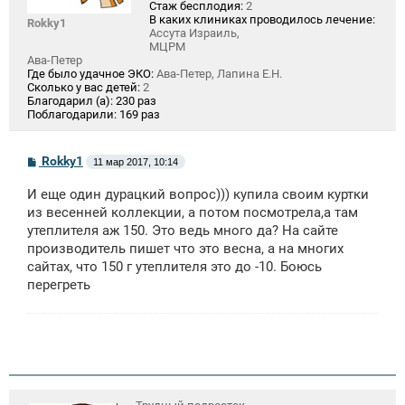
Стаж бесплодия:
2
В каких клиниках проводилось лечение:
Rokky1
Ассута Израиль,
МЦРМ
Ава-Петер
Где было удачное ЭКО:
Ава-Петер, Лапина Е.Н.
Сколько у вас детей:
2
Благодарил (а):
230 раз
Поблагодарили:
169 раз
С
Rokky1
11 мар 2017, 10:14
о
о
И еще один дурацкий вопрос))) купила своим куртки
б
щ
из весенней коллекции, а потом посмотрела,а там
е
утеплителя аж 150. Это ведь много да? На сайте
н
производитель пишет что это весна, а на многих
и
е
сайтах, что 150 г утеплителя это до -10. Боюсь
перегреть