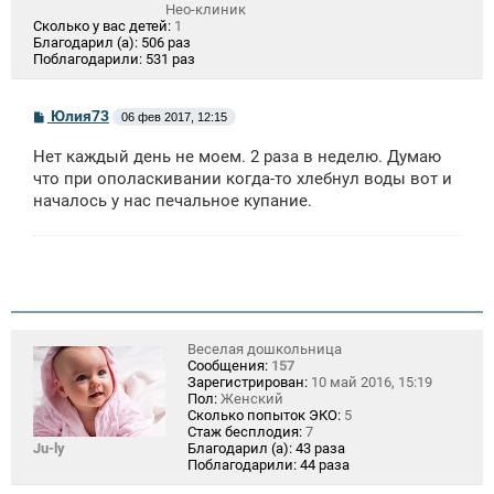
Нео-клиник
Сколько у вас детей:
1
Благодарил (а):
506 раз
Поблагодарили:
531 раз
С
Юлия73
06 фев 2017, 12:15
о
о
Нет каждый день не моем. 2 раза в неделю. Думаю
б
щ
что при ополаскивании когда-то хлебнул воды вот и
е
началось у нас печальное купание.
н
и
е
Веселая дошкольница
Сообщения:
157
Зарегистрирован:
10 май 2016, 15:19
Пол:
Женский
Сколько попыток ЭКО:
5
Стаж бесплодия:
7
Ju-ly
Благодарил (а):
43 раза
Поблагодарили:
44 раза