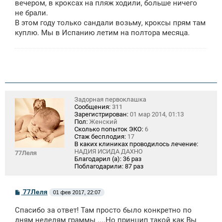
вечером, в кроксах на пляж ходили, больше ничего
не брали.
В этом году только сандали возьму, кроксы прям там
куплю. Мы в Испанию летим на полтора месяца.
Задорная первоклашка
Сообщения:
311
Зарегистрирован:
01 мар 2014, 01:13
Пол:
Женский
Сколько попыток ЭКО:
6
Стаж бесплодия:
17
В каких клиниках проводилось лечение:
НАДИЯ ИСИДА ДАХНО
77Леля
Благодарил (а):
36 раз
Поблагодарили:
87 раз
С
77Леля
01 фев 2017, 22:07
о
о
Спасибо за ответ! Там просто было конкретно по
б
щ
дням неделям граммы ....Но принцип такой как Вы