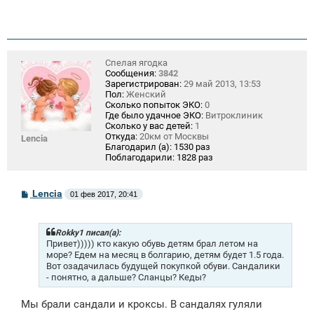
Спелая ягодка
Сообщения:
3842
Зарегистрирован:
29 май 2013, 13:53
Пол:
Женский
Сколько попыток ЭКО:
0
Где было удачное ЭКО:
Витроклиник
Сколько у вас детей:
1
Откуда:
20км от Москвы
Lencia
Благодарил (а):
1530 раз
Поблагодарили:
1828 раз
С
Lencia
01 фев 2017, 20:41
о
о
б
щ
Rokky1 писал(а):
е
Привет))))) кто какую обувь детям брал летом на
н
море? Едем на месяц в болгарию, детям будет 1.5 года.
и
Вот озадачилась будущей покупкой обуви. Сандалики
е
- понятно, а дальше? Сланцы? Кеды?
Мы брали сандали и кроксы. В сандалях гуляли