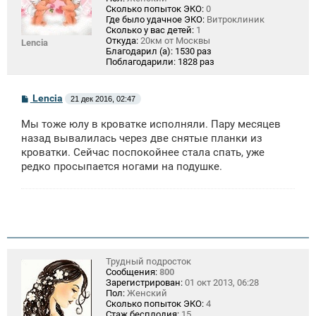
Сколько попыток ЭКО:
0
Где было удачное ЭКО:
Витроклиник
Сколько у вас детей:
1
Откуда:
20км от Москвы
Lencia
Благодарил (а):
1530 раз
Поблагодарили:
1828 раз
С
Lencia
21 дек 2016, 02:47
о
о
Мы тоже юлу в кроватке исполняли. Пару месяцев
б
щ
назад вывалилась через две снятые планки из
е
кроватки. Сейчас поспокойнее стала спать, уже
н
редко просыпается ногами на подушке.
и
е
Трудный подросток
Сообщения:
800
Зарегистрирован:
01 окт 2013, 06:28
Пол:
Женский
Сколько попыток ЭКО:
4
Стаж бесплодия:
15