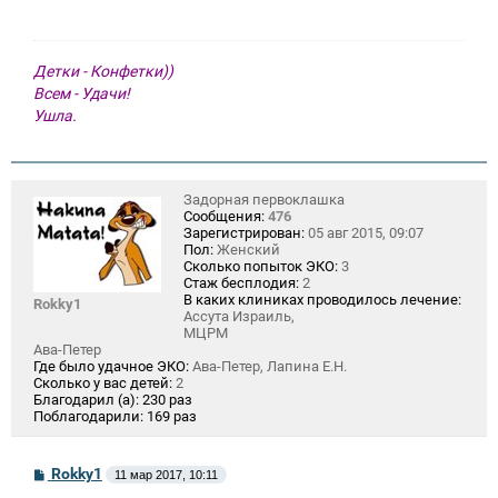
е
н
и
е
Детки - Конфетки))
Всем - Удачи!
Ушла.
Задорная первоклашка
Сообщения:
476
Зарегистрирован:
05 авг 2015, 09:07
Пол:
Женский
Сколько попыток ЭКО:
3
Стаж бесплодия:
2
В каких клиниках проводилось лечение:
Rokky1
Ассута Израиль,
МЦРМ
Ава-Петер
Где было удачное ЭКО:
Ава-Петер, Лапина Е.Н.
Сколько у вас детей:
2
Благодарил (а):
230 раз
Поблагодарили:
169 раз
С
Rokky1
11 мар 2017, 10:11
о