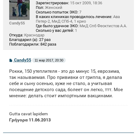
Зарегистрирован:
15 окт 2009, 18:36
Пол:
Женский
Сколько попыток ЭКО:
7
В каких клиниках проводилось лечение:
Ава
Петер-2, МиД СПб-4, 1 крио
Candy55
Где было удачное ЭКО:
МиД Спб Феоктистов А.А.
Сколько у вас детей:
1
Откуда:
Краснодар
Благодарил (а):
27 раз
Поблагодарили:
842 раза
С
Candy55
11 мар 2017, 20:30
о
о
Рокки, 150 утеплителя - это до минус 15, еврозима,
б
щ
так называемая. Про прививки от гриппа, я делала
е
себе и сыну осенью, хуже не стало, а учитывая
н
посещение детского сада, болеет он легко, ттт. Мое
и
е
мнение: делать стоит импортными вакцинами.
Gutta cavat lapidem
Γρήγορα 11.06.2013