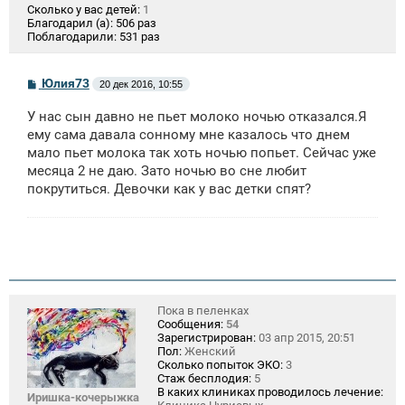
Сколько у вас детей:
1
Благодарил (а):
506 раз
Поблагодарили:
531 раз
С
Юлия73
20 дек 2016, 10:55
о
о
У нас сын давно не пьет молоко ночью отказался.Я
б
щ
ему сама давала сонному мне казалось что днем
е
мало пьет молока так хоть ночью попьет. Сейчас уже
н
месяца 2 не даю. Зато ночью во сне любит
и
е
покрутиться. Девочки как у вас детки спят?
Пока в пеленках
Сообщения:
54
Зарегистрирован:
03 апр 2015, 20:51
Пол:
Женский
Сколько попыток ЭКО:
3
Стаж бесплодия:
5
В каких клиниках проводилось лечение:
Иришка-кочерыжка