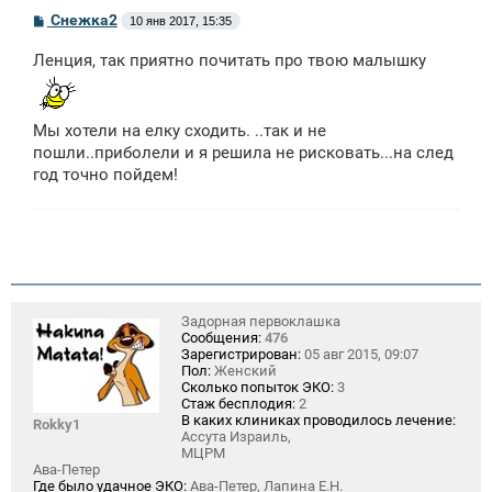
С
Снежка2
10 янв 2017, 15:35
о
о
Ленция, так приятно почитать про твою малышку
б
щ
е
н
и
Мы хотели на елку сходить. ..так и не
е
пошли..приболели и я решила не рисковать...на след
год точно пойдем!
Задорная первоклашка
Сообщения:
476
Зарегистрирован:
05 авг 2015, 09:07
Пол:
Женский
Сколько попыток ЭКО:
3
Стаж бесплодия:
2
В каких клиниках проводилось лечение:
Rokky1
Ассута Израиль,
МЦРМ
Ава-Петер
Где было удачное ЭКО:
Ава-Петер, Лапина Е.Н.