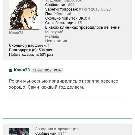
Трудный подросток
Сообщения:
800
Зарегистрирован:
01 окт 2013, 06:28
Пол:
Женский
Сколько попыток ЭКО:
4
Стаж бесплодия:
15
В каких клиниках проводилось лечение:
Меркурий
Юлия73
Малыш
Нео-клиник
Сколько у вас детей:
1
Благодарил (а):
506 раз
Поблагодарили:
531 раз
С
Юлия73
11 мар 2017, 19:07
о
о
Рокки мы осенью прививались от гриппа перенес
б
щ
хорошо. Сами каждый год делаем.
е
н
и
е
Заводная старушенция
Сообщения:
5344