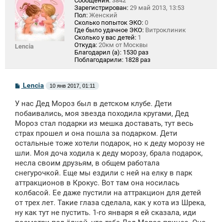
Сообщения:
3842
Зарегистрирован:
29 май 2013, 13:53
Пол:
Женский
Сколько попыток ЭКО:
0
Где было удачное ЭКО:
Витроклиник
Сколько у вас детей:
1
Откуда:
20км от Москвы
Lencia
Благодарил (а):
1530 раз
Поблагодарили:
1828 раз
С
Lencia
10 янв 2017, 01:11
о
о
У нас Дед Мороз был в детском клубе. Дети
б
щ
побаивались, моя звезда походила кругами, Дед
е
Мороз стал подарки из мешка доставать, тут весь
н
страх прошел и она пошла за подарком. Дети
и
е
остальные тоже хотели подарок, но к деду морозу не
шли. Моя доча ходила к деду морозу, брала подарок,
несла своим друзьям, в общем работала
снегурочкой. Еще мы ездили с ней на елку в парк
аттракционов в Крокус. Вот там она носилась
колбасой. Ее даже пустили на аттракцион для детей
от трех лет. Такие глаза сделала, как у кота из Шрека,
ну как тут не пустить. 1-го января я ей сказала, иди