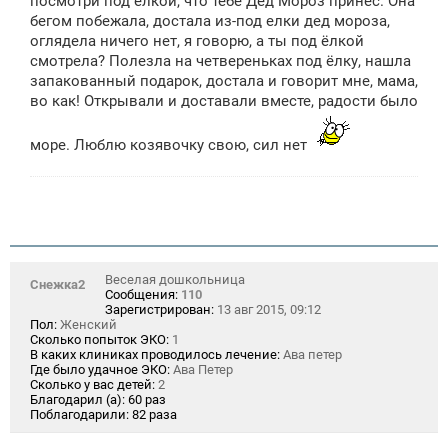
посмотри под ёлкой, что тебе Дед Мороз принес. Она
бегом побежала, достала из-под елки дед мороза,
оглядела ничего нет, я говорю, а ты под ёлкой
смотрела? Полезла на четвереньках под ёлку, нашла
запакованный подарок, достала и говорит мне, мама,
во как! Открывали и доставали вместе, радости было
море. Люблю козявочку свою, сил нет
Веселая дошкольница
Снежка2
Сообщения:
110
Зарегистрирован:
13 авг 2015, 09:12
Пол:
Женский
Сколько попыток ЭКО:
1
В каких клиниках проводилось лечение:
Ава петер
Где было удачное ЭКО:
Ава Петер
Сколько у вас детей:
2
Благодарил (а):
60 раз
Поблагодарили:
82 раза