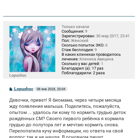
Только зачали
Сообщения:
9
Зарегистрирован:
30 мар 2017, 23:41
Пол:
Женский
Сколько попыток ЭКО:
6
Стаж бесплодия:
9
В каких клиниках проводилось
лечение:
Клиника Авицена
Сколько у вас детей:
1
Благодарил (а):
17 раз
Поблагодарили:
2 раза
Lopushoc
С
Lopushoc
08 янв 2018, 20:04
о
о
Девочки, привет! Я биомама, через четыре месяца
б
щ
жду появления малыша. Поделитесь, пожалуйста,
е
опытом ... удалось ли кому то кормить грудью деток
н
рождённых СМ? Своего первого ребёнка я кормила
и
е
грудью до полутора лет и мечтаю кормить снова.
Перелопатила кучу информации, но ответа на свой
вопрос так и не нашла. В основном пишут