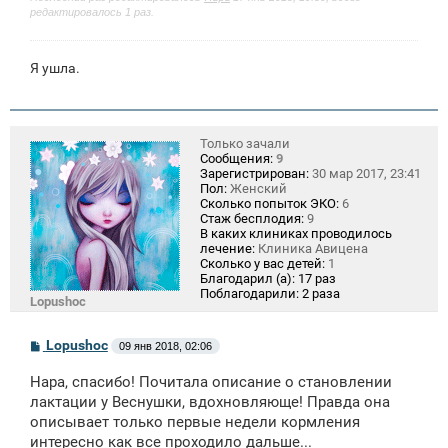
е
редактировалось 1 раз.
Я ушла.
Только зачали
Сообщения:
9
Зарегистрирован:
30 мар 2017, 23:41
Пол:
Женский
Сколько попыток ЭКО:
6
Стаж бесплодия:
9
В каких клиниках проводилось
лечение:
Клиника Авицена
Сколько у вас детей:
1
Благодарил (а):
17 раз
Поблагодарили:
2 раза
Lopushoc
С
Lopushoc
09 янв 2018, 02:06
о
о
Нара, спасибо! Почитала описание о становлении
б
щ
лактации у Веснушки, вдохновляюще! Правда она
е
описывает только первые недели кормления
н
интересно как все проходило дальше...
и