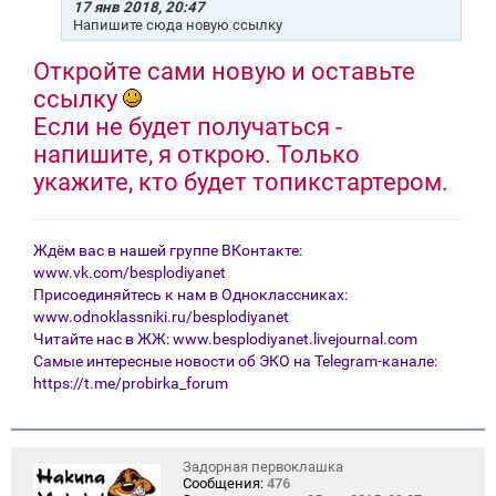
е
17 янв 2018, 20:47
н
Напишите сюда новую ссылку
и
е
Откройте сами новую и оставьте
ссылку
Если не будет получаться -
напишите, я открою. Только
укажите, кто будет топикстартером.
Ждём вас в нашей группе ВКонтакте:
www.vk.com/besplodiyanet
Присоединяйтесь к нам в Одноклассниках:
www.odnoklassniki.ru/besplodiyanet
Читайте нас в ЖЖ:
www.besplodiyanet.livejournal.com
Самые интересные новости об ЭКО на Telegram-канале:
https://t.me/probirka_forum
Задорная первоклашка
Сообщения:
476