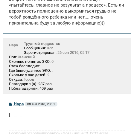
«пытайтесь, главное не результат а процесс». Есть ли
вероятность полноценно выкормиться грудью не
тобой рождённого ребёнка или нет.... очень
признательна буду за любую информацию)))
Трудный подросток
Нара
Сообщения:
872
Зарегистрирован:
26 сен 2016, 05:17
Пол:
Женский
Сколько попыток ЭКО:
0
Стаж бесплодия:
.
Где было удачное ЭКО:
.
Сколько у вас детей:
2
Откуда:
Город
Благодарил (а):
287 раз
Поблагодарили:
409 раз
С
Нара
08 янв 2018, 20:51
о
о
[..........
б
щ
е
н
и
Последний раз редактировалось
Нара
17 янв 2018, 19:30, всего