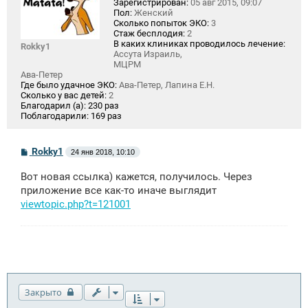
Зарегистрирован:
05 авг 2015, 09:07
Пол:
Женский
Сколько попыток ЭКО:
3
Стаж бесплодия:
2
В каких клиниках проводилось лечение:
Rokky1
Ассута Израиль,
МЦРМ
Ава-Петер
Где было удачное ЭКО:
Ава-Петер, Лапина Е.Н.
Сколько у вас детей:
2
Благодарил (а):
230 раз
Поблагодарили:
169 раз
С
Rokky1
24 янв 2018, 10:10
о
о
Вот новая ссылка) кажется, получилось. Через
б
щ
приложение все как-то иначе выглядит
е
viewtopic.php?t=121001
н
и
е
Закрыто