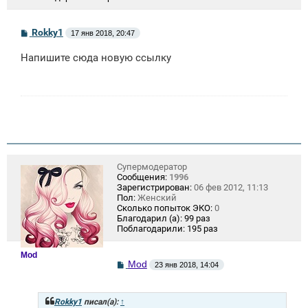
С
Rokky1
17 янв 2018, 20:47
о
о
Напишите сюда новую ссылку
б
щ
е
н
и
е
Супермодератор
Сообщения:
1996
Зарегистрирован:
06 фев 2012, 11:13
Пол:
Женский
Сколько попыток ЭКО:
0
Благодарил (а):
99 раз
Поблагодарили:
195 раз
Mod
С
Mod
23 янв 2018, 14:04
о
о
б
щ
Rokky1
писал(а):
↑