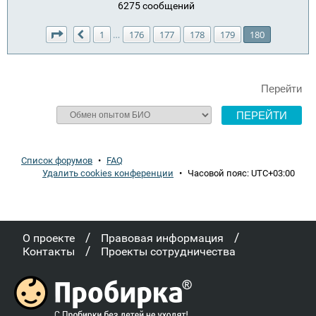
6275 сообщений
Страница
180
из
180
1
176
177
178
179
180
…
Пред.
Перейти
Список форумов
•
FAQ
Удалить cookies конференции
•
Часовой пояс:
UTC+03:00
/
/
О проекте
Правовая информация
/
Контакты
Проекты сотрудничества