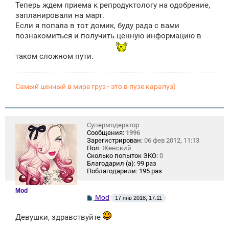
Теперь ждем приема к репродуктологу на одобрение,
запланировали на март.
Если я попала в тот домик, буду рада с вами
познакомиться и получить ценную информацию в
таком сложном пути.
Самый ценный в мире груз - это в пузе карапуз)
Супермодератор
Сообщения:
1996
Зарегистрирован:
06 фев 2012, 11:13
Пол:
Женский
Сколько попыток ЭКО:
0
Благодарил (а):
99 раз
Поблагодарили:
195 раз
Mod
С
Mod
17 янв 2018, 17:11
о
о
Девушки, здравствуйте
б
щ