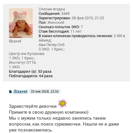
Спелая ягодка
Сообщения:
3445
Зарегистрирован:
08 фев 2010, 21:25
Пол:
Женский
Сколько попыток ЭКО:
7
Стаж бесплодия:
11 лет
В каких клиниках проводилось лечение:
2 ИИ в
Аймед;
ilizavet
Ава-Петер Спб
3 ЭКО, 1 Крио.;
Центр им.Кулакова
1 ЭКО, 1 Крио.;
Институт ОТТА
1 ЭКО.
Благодарил (а):
53 раза
Поблагодарили:
64 раза
С
ilizavet
15 янв 2018, 13:10
о
о
б
Здравствуйте девочки
щ
е
Примите в свою дружную компанию)
н
Мы с мужем только недавно занялись таким
и
вопросом, как поиск сурмамочки. Нашли ее и даже
е
уже познакомились.