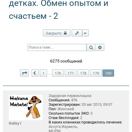
детках. Обмен опытом и
счастьем - 2
Закрыто
Поиск
Расширенный п
6275 сообщений
Страница
180
из
180
1
176
177
178
179
180
…
Пред.
Задорная первоклашка
Сообщения:
476
Зарегистрирован:
05 авг 2015, 09:07
Пол:
Женский
Сколько попыток ЭКО:
3
Стаж бесплодия:
2
В каких клиниках проводилось лечение:
Rokky1
Ассута Израиль,
МЦРМ