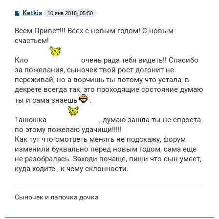
С
Ketkis
10 янв 2018, 05:50
о
о
Всем Привет!!! Всех с новым годом! С новым
б
щ
счастьем!
е
н
Кло
очень рада тебя видеть!! Спасибо
и
е
за пожелания, сыночек твой рост догонит не
переживай, но а ворчишь ты потому что устала, в
декрете всегда так, это проходящие состояние думаю
ты и сама знаешь
.
Танюшка
, думаю зашла ты не спроста
по этому пожелаю удачищи!!!!!
Как тут что смотреть менять не подскажу, форум
изменили буквально перед новым годом, сама еще
не разобралась. Заходи почаще, пиши что сын умеет,
куда ходите , к чему склонности.
Сыночек и лапочка дочка