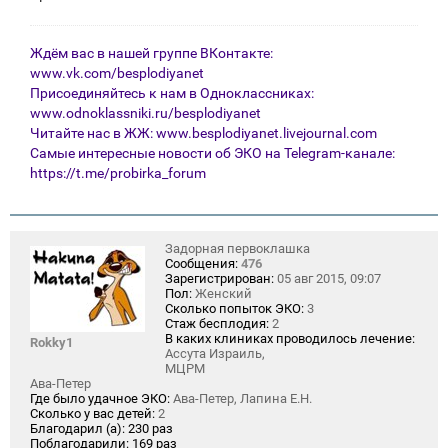
Ждём вас в нашей группе ВКонтакте:
www.vk.com/besplodiyanet
Присоединяйтесь к нам в Одноклассниках:
www.odnoklassniki.ru/besplodiyanet
Читайте нас в ЖЖ:
www.besplodiyanet.livejournal.com
Самые интересные новости об ЭКО на Telegram-канале:
https://t.me/probirka_forum
Задорная первоклашка
Сообщения:
476
Зарегистрирован:
05 авг 2015, 09:07
Пол:
Женский
Сколько попыток ЭКО:
3
Стаж бесплодия:
2
В каких клиниках проводилось лечение:
Rokky1
Ассута Израиль,
МЦРМ
Ава-Петер
Где было удачное ЭКО:
Ава-Петер, Лапина Е.Н.
Сколько у вас детей:
2
Благодарил (а):
230 раз
Поблагодарили:
169 раз