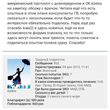
е
американский протокол с домперидоном и ОК взяла
на заметку, обсужу с врачом. Читала ещё что есть
опытные в этом плане консультанты ГВ, попробую
связаться с несколькими, если будет что-то то
интересное обязательно поделюсь. Нара, ещё раз
спасибо вам))) я здесь новичок, ещё не все
возможности форума освоила, но то что только
здесь могут понять мои тревоги, помочь советом и
поделиться опытом поняла сразу. Спасибо!
Трудный подросток
Сообщения:
932
Зарегистрирован:
04 дек 2013, 11:41
Пол:
Женский
Сколько попыток ЭКО:
7
Стаж бесплодия:
5
В каких клиниках проводилось лечение:
СпБ
Ава - Петер, Ю.Корея Чеиль, СпБ МИД
Где было удачное ЭКО:
МИД СПБ
Ketkis
Сколько у вас детей:
1
Откуда:
У самого синего моря
Благодарил (а):
683 раза
Поблагодарили:
660 раз