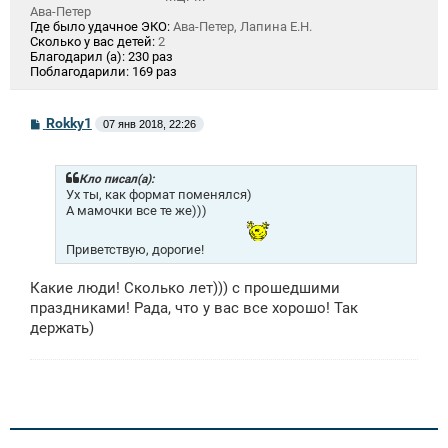
Ава-Петер
Где было удачное ЭКО:
Ава-Петер, Лапина Е.Н.
Сколько у вас детей:
2
Благодарил (а):
230 раз
Поблагодарили:
169 раз
С
Rokky1
07 янв 2018, 22:26
о
о
б
щ
Кло писал(а):
е
Ух ты, как формат поменялся)
н
А мамочки все те же)))
и
е
Приветствую, дорогие!
Какие люди! Сколько лет))) с прошедшими
праздниками! Рада, что у вас все хорошо! Так
держать)