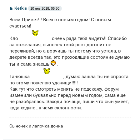
С
Ketkis
10 янв 2018, 05:50
о
о
Всем Привет!!! Всех с новым годом! С новым
б
щ
счастьем!
е
н
Кло
очень рада тебя видеть!! Спасибо
и
е
за пожелания, сыночек твой рост догонит не
переживай, но а ворчишь ты потому что устала, в
декрете всегда так, это проходящие состояние думаю
ты и сама знаешь
.
Танюшка
, думаю зашла ты не спроста
по этому пожелаю удачищи!!!!!
Как тут что смотреть менять не подскажу, форум
изменили буквально перед новым годом, сама еще
не разобралась. Заходи почаще, пиши что сын умеет,
куда ходите , к чему склонности.
Сыночек и лапочка дочка