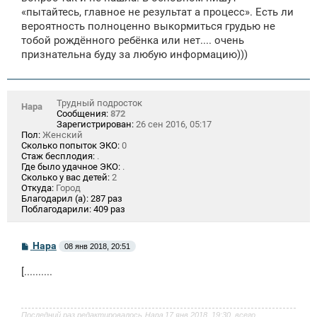
«пытайтесь, главное не результат а процесс». Есть ли
вероятность полноценно выкормиться грудью не
тобой рождённого ребёнка или нет.... очень
признательна буду за любую информацию)))
Трудный подросток
Нара
Сообщения:
872
Зарегистрирован:
26 сен 2016, 05:17
Пол:
Женский
Сколько попыток ЭКО:
0
Стаж бесплодия:
.
Где было удачное ЭКО:
.
Сколько у вас детей:
2
Откуда:
Город
Благодарил (а):
287 раз
Поблагодарили:
409 раз
С
Нара
08 янв 2018, 20:51
о
о
[..........
б
щ
е
н
и
Последний раз редактировалось
Нара
17 янв 2018, 19:30, всего