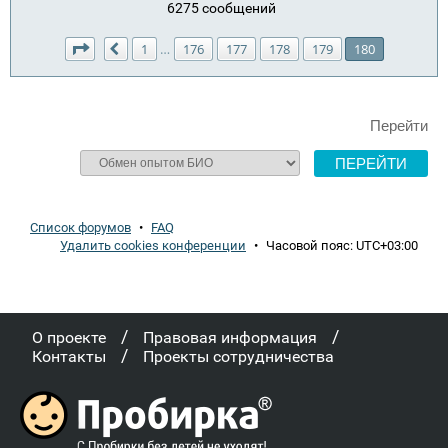
6275 сообщений
Страница
180
из
180
1
176
177
178
179
180
…
Пред.
Перейти
Список форумов
•
FAQ
Удалить cookies конференции
•
Часовой пояс:
UTC+03:00
/
/
О проекте
Правовая информация
/
Контакты
Проекты сотрудничества