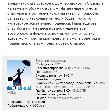
е
американский протокол с домперидоном и ОК взяла
на заметку, обсужу с врачом. Читала ещё что есть
опытные в этом плане консультанты ГВ, попробую
связаться с несколькими, если будет что-то то
интересное обязательно поделюсь. Нара, ещё раз
спасибо вам))) я здесь новичок, ещё не все
возможности форума освоила, но то что только
здесь могут понять мои тревоги, помочь советом и
поделиться опытом поняла сразу. Спасибо!
Трудный подросток
Сообщения:
932
Зарегистрирован:
04 дек 2013, 11:41
Пол:
Женский
Сколько попыток ЭКО:
7
Стаж бесплодия:
5
В каких клиниках проводилось лечение:
СпБ
Ава - Петер, Ю.Корея Чеиль, СпБ МИД
Где было удачное ЭКО:
МИД СПБ
Ketkis
Сколько у вас детей:
1
Откуда:
У самого синего моря
Благодарил (а):
683 раза
Поблагодарили:
660 раз