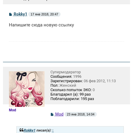
С
Rokky1
17 янв 2018, 20:47
о
о
Напишите сюда новую ссылку
б
щ
е
н
и
е
Супермодератор
Сообщения:
1996
Зарегистрирован:
06 фев 2012, 11:13
Пол:
Женский
Сколько попыток ЭКО:
0
Благодарил (а):
99 раз
Поблагодарили:
195 раз
Mod
С
Mod
23 янв 2018, 14:04
о
о
б
щ
Rokky1
писал(а):
↑