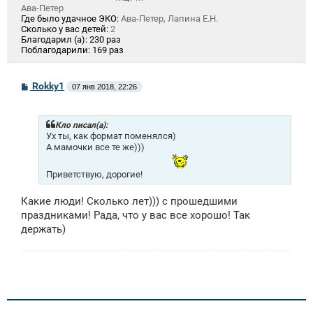
Ава-Петер
Где было удачное ЭКО:
Ава-Петер, Лапина Е.Н.
Сколько у вас детей:
2
Благодарил (а):
230 раз
Поблагодарили:
169 раз
С
Rokky1
07 янв 2018, 22:26
о
о
б
щ
Кло писал(а):
е
Ух ты, как формат поменялся)
н
А мамочки все те же)))
и
е
Приветствую, дорогие!
Какие люди! Сколько лет))) с прошедшими
праздниками! Рада, что у вас все хорошо! Так
держать)