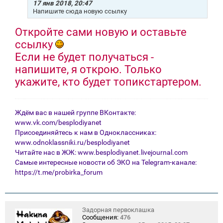
е
17 янв 2018, 20:47
н
Напишите сюда новую ссылку
и
е
Откройте сами новую и оставьте
ссылку
Если не будет получаться -
напишите, я открою. Только
укажите, кто будет топикстартером.
Ждём вас в нашей группе ВКонтакте:
www.vk.com/besplodiyanet
Присоединяйтесь к нам в Одноклассниках:
www.odnoklassniki.ru/besplodiyanet
Читайте нас в ЖЖ:
www.besplodiyanet.livejournal.com
Самые интересные новости об ЭКО на Telegram-канале:
https://t.me/probirka_forum
Задорная первоклашка
Сообщения:
476