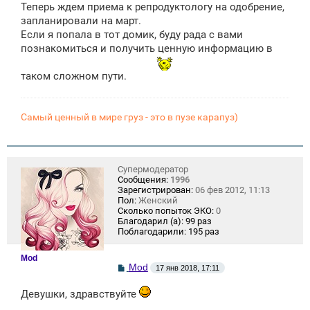
Теперь ждем приема к репродуктологу на одобрение,
запланировали на март.
Если я попала в тот домик, буду рада с вами
познакомиться и получить ценную информацию в
таком сложном пути.
Самый ценный в мире груз - это в пузе карапуз)
Супермодератор
Сообщения:
1996
Зарегистрирован:
06 фев 2012, 11:13
Пол:
Женский
Сколько попыток ЭКО:
0
Благодарил (а):
99 раз
Поблагодарили:
195 раз
Mod
С
Mod
17 янв 2018, 17:11
о
о
Девушки, здравствуйте
б
щ