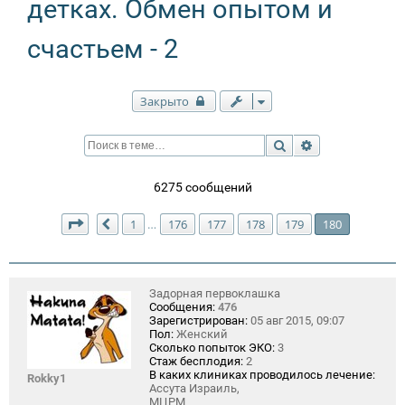
детках. Обмен опытом и
счастьем - 2
Закрыто
Поиск
Расширенный п
6275 сообщений
Страница
180
из
180
1
176
177
178
179
180
…
Пред.
Задорная первоклашка
Сообщения:
476
Зарегистрирован:
05 авг 2015, 09:07
Пол:
Женский
Сколько попыток ЭКО:
3
Стаж бесплодия:
2
В каких клиниках проводилось лечение:
Rokky1
Ассута Израиль,
МЦРМ