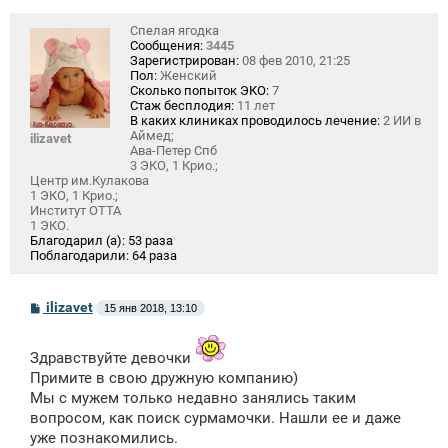
Спелая ягодка
Сообщения:
3445
Зарегистрирован:
08 фев 2010, 21:25
Пол:
Женский
Сколько попыток ЭКО:
7
Стаж бесплодия:
11 лет
В каких клиниках проводилось лечение:
2 ИИ в
Аймед;
ilizavet
Ава-Петер Спб
3 ЭКО, 1 Крио.;
Центр им.Кулакова
1 ЭКО, 1 Крио.;
Институт ОТТА
1 ЭКО.
Благодарил (а):
53 раза
Поблагодарили:
64 раза
С
ilizavet
15 янв 2018, 13:10
о
о
б
Здравствуйте девочки
щ
е
Примите в свою дружную компанию)
н
Мы с мужем только недавно занялись таким
и
вопросом, как поиск сурмамочки. Нашли ее и даже
е
уже познакомились.