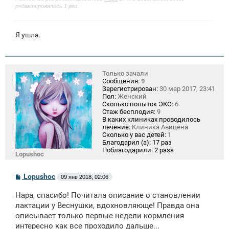
е
редактировалось 1 раз.
Я ушла.
Только зачали
Сообщения:
9
Зарегистрирован:
30 мар 2017, 23:41
Пол:
Женский
Сколько попыток ЭКО:
6
Стаж бесплодия:
9
В каких клиниках проводилось
лечение:
Клиника Авицена
Сколько у вас детей:
1
Благодарил (а):
17 раз
Поблагодарили:
2 раза
Lopushoc
С
Lopushoc
09 янв 2018, 02:06
о
о
Нара, спасибо! Почитала описание о становлении
б
щ
лактации у Веснушки, вдохновляюще! Правда она
е
описывает только первые недели кормления
н
интересно как все проходило дальше...
и