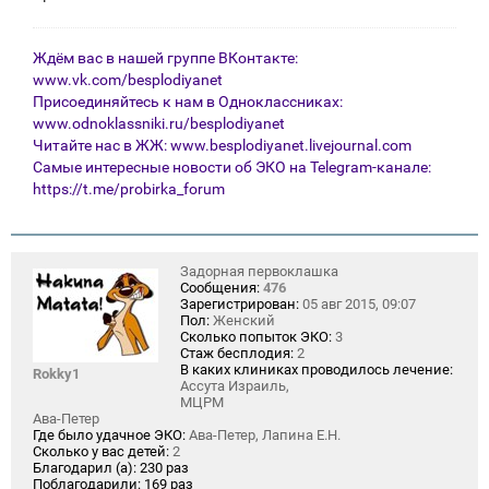
Ждём вас в нашей группе ВКонтакте:
www.vk.com/besplodiyanet
Присоединяйтесь к нам в Одноклассниках:
www.odnoklassniki.ru/besplodiyanet
Читайте нас в ЖЖ:
www.besplodiyanet.livejournal.com
Самые интересные новости об ЭКО на Telegram-канале:
https://t.me/probirka_forum
Задорная первоклашка
Сообщения:
476
Зарегистрирован:
05 авг 2015, 09:07
Пол:
Женский
Сколько попыток ЭКО:
3
Стаж бесплодия:
2
В каких клиниках проводилось лечение:
Rokky1
Ассута Израиль,
МЦРМ
Ава-Петер
Где было удачное ЭКО:
Ава-Петер, Лапина Е.Н.
Сколько у вас детей:
2
Благодарил (а):
230 раз
Поблагодарили:
169 раз