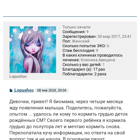
Только зачали
Сообщения:
9
Зарегистрирован:
30 мар 2017, 23:41
Пол:
Женский
Сколько попыток ЭКО:
6
Стаж бесплодия:
9
В каких клиниках проводилось
лечение:
Клиника Авицена
Сколько у вас детей:
1
Благодарил (а):
17 раз
Поблагодарили:
2 раза
Lopushoc
С
Lopushoc
08 янв 2018, 20:04
о
о
Девочки, привет! Я биомама, через четыре месяца
б
щ
жду появления малыша. Поделитесь, пожалуйста,
е
опытом ... удалось ли кому то кормить грудью деток
н
рождённых СМ? Своего первого ребёнка я кормила
и
е
грудью до полутора лет и мечтаю кормить снова.
Перелопатила кучу информации, но ответа на свой
вопрос так и не нашла. В основном пишут