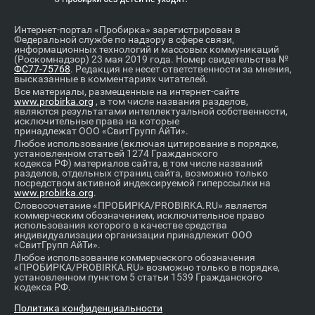
Интернет-портал «Пробирка» зарегистрирован в
Федеральной службе по надзору в сфере связи,
информационных технологий и массовых коммуникаций
(Роскомнадзор) 23 мая 2019 года. Номер свидетельства №
ФС77-75768
. Редакция не несет ответственности за мнения,
высказанные в комментариях читателей.
Все материалы, размещенные на интернет-сайте
www.probirka.org
, в том числе названия разделов,
являются результатами интеллектуальной собственности,
исключительные права на которые
принадлежат ООО «СвитГрупп АйТи».
Любое использование (включая цитирование в порядке,
установленном статьей 1274 Гражданского
кодекса РФ) материалов сайта, в том числе названий
разделов, отдельных страниц сайта, возможно только
посредством активной индексируемой гиперссылки на
www.probirka.org
.
Словосочетание «ПРОБИРКА/PROBIRKA.RU» является
коммерческим обозначением, исключительное право
использования которого в качестве средства
индивидуализации организации принадлежит ООО
«СвитГрупп АйТи».
Любое использование коммерческого обозначения
«ПРОБИРКА/PROBIRKA.RU» возможно только в порядке,
установленном пунктом 5 статьи 1539 Гражданского
кодекса РФ.
Политика конфиденциальности