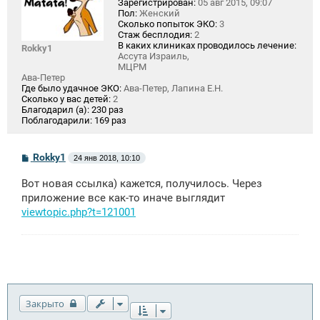
Зарегистрирован:
05 авг 2015, 09:07
Пол:
Женский
Сколько попыток ЭКО:
3
Стаж бесплодия:
2
В каких клиниках проводилось лечение:
Rokky1
Ассута Израиль,
МЦРМ
Ава-Петер
Где было удачное ЭКО:
Ава-Петер, Лапина Е.Н.
Сколько у вас детей:
2
Благодарил (а):
230 раз
Поблагодарили:
169 раз
С
Rokky1
24 янв 2018, 10:10
о
о
Вот новая ссылка) кажется, получилось. Через
б
щ
приложение все как-то иначе выглядит
е
viewtopic.php?t=121001
н
и
е
Закрыто