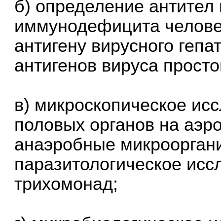
б) определение антител 
иммунодефицита человека
антигену вирусного гепа
антигенов вируса простог
в) микроскопическое ис
половых органов на аэр
анаэробные микрооргани
паразитологическое исс
трихомонад;