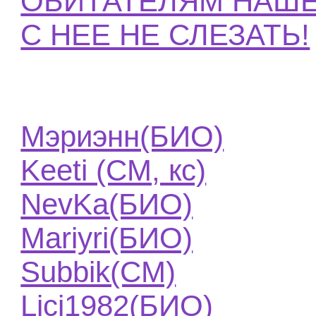
ОБИТАТЕЛЯМ НАШЕ
С НЕЕ НЕ СЛЕЗАТЬ!
Мэриэнн(БИО)
Keeti (СМ, кс)
NevKa(БИО)
Mariyri(БИО)
Subbik(СМ)
Lici1982(БИО)