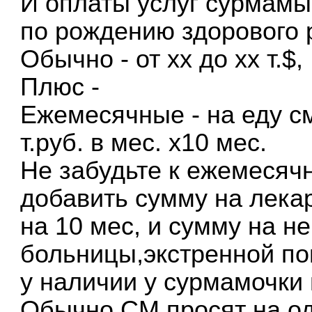
И оплаты услуг сурмамы 
по рождению здорового 
Обычно - от хх до хх т.$,
Плюс -
Ежемесячные - на еду см
т.руб. в мес. х10 мес.
Не забудьте к ежемесяч
добавить сумму на лека
на 10 мес, и сумму на н
больницы,экстренной по
у наличии у сурмамочки 
Обычно СМ просят на оде