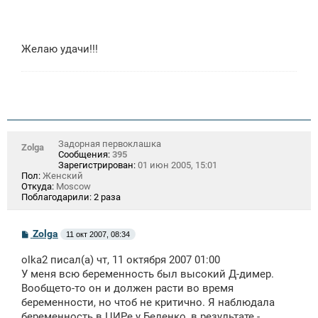
Желаю удачи!!!
Задорная первоклашка
Zolga
Сообщения:
395
Зарегистрирован:
01 июн 2005, 15:01
Пол:
Женский
Откуда:
Moscow
Поблагодарили:
2 раза
С
Zolga
11 окт 2007, 08:34
о
о
olka2 писал(а) чт, 11 октября 2007 01:00
б
щ
У меня всю беременность был высокий Д-димер.
е
Вообщето-то он и должен расти во время
н
беременности, но чтоб не критично. Я наблюдала
и
е
беременность в ЦИРе у Беленко, в результате -