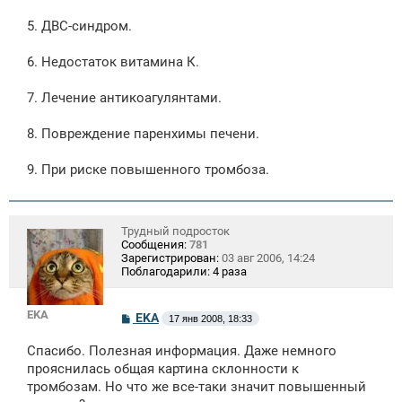
5. ДВС-синдром.
6. Недостаток витамина К.
7. Лечение антикоагулянтами.
8. Повреждение паренхимы печени.
9. При риске повышенного тромбоза.
Трудный подросток
Сообщения:
781
Зарегистрирован:
03 авг 2006, 14:24
Поблагодарили:
4 раза
EKA
С
EKA
17 янв 2008, 18:33
о
о
Спасибо. Полезная информация. Даже немного
б
щ
прояснилась общая картина склонности к
е
тромбозам. Но что же все-таки значит повышенный
н