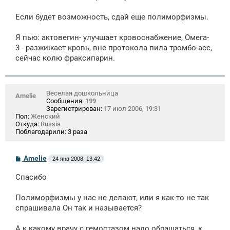
Если будет возможность, сдай еще полиморфизмы.
Я пью: актовегин- улучшает кровоснабжение, Омега-
3 - разжижает кровь, вне протокола пила тромбо-асс,
сейчас колю фраксипарин.
Веселая дошкольница
Amelie
Сообщения:
199
Зарегистрирован:
17 июл 2006, 19:31
Пол:
Женский
Откуда:
Russia
Поблагодарили:
3 раза
С
Amelie
24 янв 2008, 13:42
о
о
Спасибо
б
щ
е
Полиморфизмы у нас не делают, или я как-то не так
н
спрашивала Он так и называется?
и
е
А к какому врачу с гемостазом надо обращаться, к