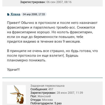
Зарегистрирован:
06 сен 2007, 08:16
С
Клена
04 апр 2008, 17:33
о
о
Привет! Обычно в протоколе и после него назначают
б
щ
фраксипарин и параллельно тромбо-асс. Снижается
е
на фраксипарине хорошо. Но колоть фраксипарин,
н
если он еще до беременности повышен, тебе
и
е
придется видимо в течение всех 9 месяцев.
В принципе не очень все страшно, но будь готова, что
после протокола он еще взлетит(. Будешь
планомерно понижать.
Удачи!!!
Задорная первоклашка
Сообщения:
457
Зарегистрирован:
28 июн 2007, 11:39
Пол:
Женский
Откуда:
Москва
Поблагодарили:
5 раз