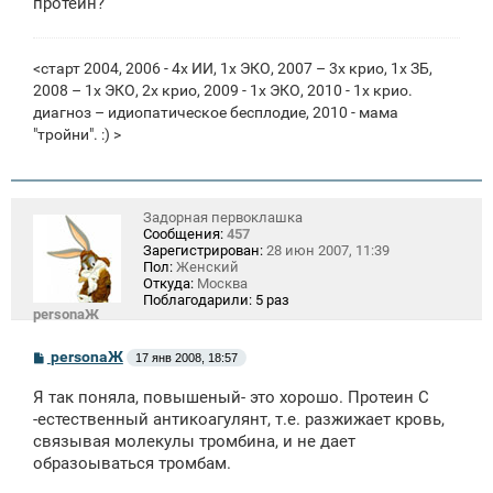
протеин?
и
е
<старт 2004, 2006 - 4х ИИ, 1х ЭКО, 2007 – 3х крио, 1х ЗБ,
2008 – 1х ЭКО, 2х крио, 2009 - 1x ЭКО, 2010 - 1х крио.
диагноз – идиопатическое бесплодие, 2010 - мама
"тройни". :) >
Задорная первоклашка
Сообщения:
457
Зарегистрирован:
28 июн 2007, 11:39
Пол:
Женский
Откуда:
Москва
Поблагодарили:
5 раз
personaЖ
С
personaЖ
17 янв 2008, 18:57
о
о
Я так поняла, повышеный- это хорошо. Протеин С
б
щ
-естественный антикоагулянт, т.е. разжижает кровь,
е
связывая молекулы тромбина, и не дает
н
образоываться тромбам.
и
е