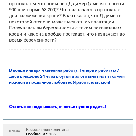
щ
протоколом, что повышен Д-димер (у меня он почти
е
900 при норме 63-200)? Что назначали в протоколе
н
для разжижения крови? Врач сказал, что Д-димер в
и
е
некоторой степени может мешать имплантации.
Получались ли беременности с таким показателем
крови и как она вообще протекает, что назначают во
время беременности?
В конце января я сменила работу. Теперь я работаю 7
дней в неделю 24 часа в сутки и за это мне платят самой
нежной и преданной любовью. Я работаю мамой!
Счастье не надо искать, счастье нужно родить!
Веселая дошкольница
Клена
Сообщения:
136