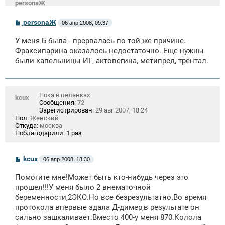
personaЖ
С
personaЖ
06 апр 2008, 09:37
о
о
У меня Б была - прервалась по той же причине.
б
щ
Фраксипарина оказалось недостаточно. Еще нужны
е
были капельницы ИГ, актовегина, метипред, трентал.
н
и
е
Пока в пеленках
kcux
Сообщения:
72
Зарегистрирован:
29 авг 2007, 18:24
Пол:
Женский
Откуда:
москва
Поблагодарили:
1 раз
С
kcux
06 апр 2008, 18:30
о
о
Помогите мне!Может быть кто-нибудь через это
б
щ
прошел!!!У меня было 2 внематочной
е
беременности,2ЭКО.Но все безрезультатно.Во время
н
протокола впервые здала Д-димер,в результате он
и
е
сильно зашкаливает.Вместо 400-у меня 870.Колола