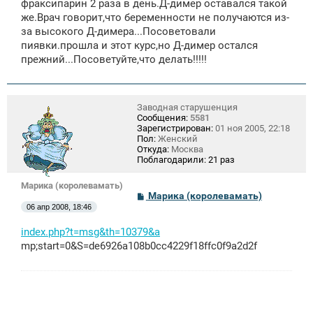
фраксипарин 2 раза в день.Д-димер оставался такой
же.Врач говорит,что беременности не получаются из-
за высокого Д-димера...Посоветовали
пиявки.прошла и этот курс,но Д-димер остался
прежний...Посоветуйте,что делать!!!!!
Заводная старушенция
Сообщения:
5581
Зарегистрирован:
01 ноя 2005, 22:18
Пол:
Женский
Откуда:
Москва
Поблагодарили:
21 раз
Марика (королевамать)
С
Марика (королевамать)
о
06 апр 2008, 18:46
о
б
index.php?t=msg&th=10379&a
щ
е
mp;start=0&S=de6926a108b0cc4229f18ffc0f9a2d2f
н
и
е