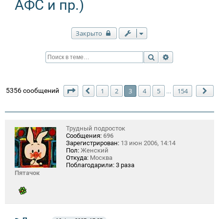
АФС и пр.)
Закрыто
Поиск
Расширенный п
Страница
3
из
154
5356 сообщений
1
2
3
4
5
154
…
Пред.
Сл
Трудный подросток
Сообщения:
696
Зарегистрирован:
13 июн 2006, 14:14
Пол:
Женский
Откуда:
Москва
Поблагодарили:
3 раза
Пятачок