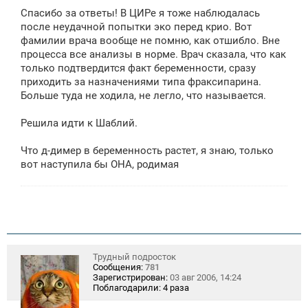
о
Спасибо за ответы! В ЦИРе я тоже наблюдалась
б
щ
после неудачной попытки эко перед крио. Вот
е
фамилии врача вообще не помню, как отшибло. Вне
н
процесса все анализы в норме. Врач сказала, что как
и
е
только подтвердится факт беременности, сразу
приходить за назначениями типа фраксипарина.
Больше туда не ходила, не легло, что называется.
Решила идти к Шаблий.
Что д-димер в беременность растет, я знаю, только
вот наступила бы ОНА, родимая
Трудный подросток
Сообщения:
781
Зарегистрирован:
03 авг 2006, 14:24
Поблагодарили:
4 раза