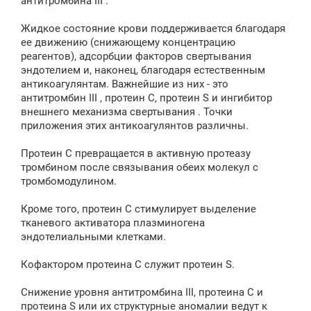
антитромбина III .
Жидкое состояние крови поддерживается благодаря
ее движению (снижающему концентрацию
реагентов), адсорбции факторов свертывания
эндотелием и, наконец, благодаря естественным
антикоагулянтам. Важнейшие из них - это
антитромбин III , протеин С, протеин S и ингибитор
внешнего механизма свертывания . Точки
приложения этих антикоагулянтов различны.
Протеин С превращается в активную протеазу
тромбином после связывания обеих молекул с
тромбомодулином.
Кроме того, протеин С стимулирует выделение
тканевого активатора плазминогена
эндотелиальными клетками.
Кофактором протеина С служит протеин S.
Снижение уровня антитромбина III, протеина С и
протеина S или их структурные аномалии ведут к