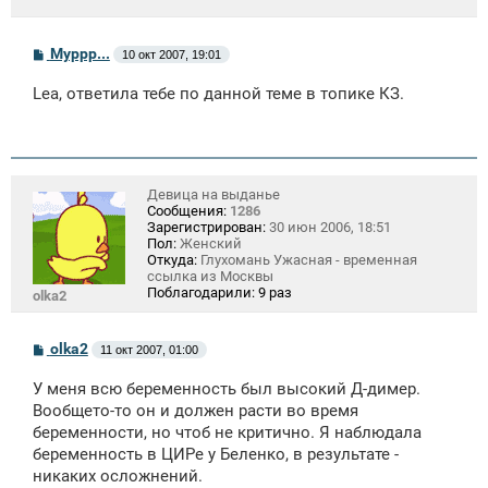
С
Муррр...
10 окт 2007, 19:01
о
о
Lea, ответила тебе по данной теме в топике КЗ.
б
щ
е
н
и
е
Девица на выданье
Сообщения:
1286
Зарегистрирован:
30 июн 2006, 18:51
Пол:
Женский
Откуда:
Глухомань Ужасная - временная
ссылка из Москвы
Поблагодарили:
9 раз
olka2
С
olka2
11 окт 2007, 01:00
о
о
У меня всю беременность был высокий Д-димер.
б
щ
Вообщето-то он и должен расти во время
е
беременности, но чтоб не критично. Я наблюдала
н
беременность в ЦИРе у Беленко, в результате -
и
е
никаких осложнений.