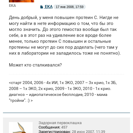
EKA
С
EKA
17 янв 2008, 17:59
о
о
День добрый, у меня повышен протеин С. Нигде не
б
щ
могу найти в нете информацию о том, что бы это
е
могло значить. До этого гемостаз вообще был так
н
себе, а в этот раз на удивление все вроде более
и
е
менее, только протеин С повышен и остальные
протеины не могут до сих пор доделать (чего там у
них в лаборатории не заладилось тоже не понятно).
Может кто сталкивался?
<старт 2004, 2006 - 4х ИИ, 1х ЭКО, 2007 – 3х крио, 1х ЗБ,
2008 – 1х ЭКО, 2х крио, 2009 - 1x ЭКО, 2010 - 1х крио.
диагноз – идиопатическое бесплодие, 2010 - мама
"тройни". :) >
Задорная первоклашка
Сообщения:
457
Зарегистрирован:
28 июн 2007, 11:39