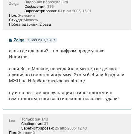
Задорная первоклашка
Zolga
Сообщения:
395
Зарегистрирован:
01 июн 2005, 15:01
Пол:
Женский
Откуда:
Moscow
Поблагодарили:
2 раза
С
Zolga
10 окт 2007, 13:57
о
о
а вы где сдавали?... по цифрам вроде узнаю
б
щ
Инвитро.
е
н
если Вы в Москве, пересдайте в месте, где делают
и
е
прилично гемостазиограмму. Это м.б. 4 или 6 р/д или
МЖЦ на Н.Арбате medzhencentre.ru/
ну и по рез-там консультация с гинекологом и с
гематологом, если ваш гинеколог назначит. удачи!
Только зачали
Lea
Сообщения:
31
Зарегистрирован:
25 апр 2006, 12:48
Пол:
Женский