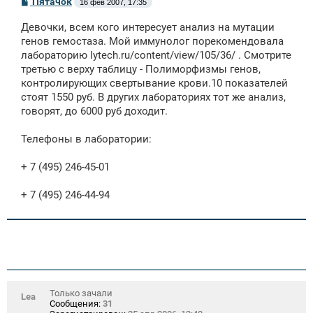
С
Пятачок
16 фев 2007, 17:35
о
о
Девочки, всем кого интересует анализ на мутации
б
щ
генов гемостаза. Мой иммунолог порекомендовала
е
лабораторию
lytech.ru/content/view/105/36/ .
Смотрите
н
третью с верху таблицу - Полиморфизмы генов,
и
е
контролирующих свертывание крови.10 показателей
стоят 1550 руб. В других лабораториях тот же анализ,
говорят, до 6000 руб доходит.
Телефоны в лаборатории:
+ 7 (495) 246-45-01
+ 7 (495) 246-44-94
Только зачали
Lea
Сообщения:
31