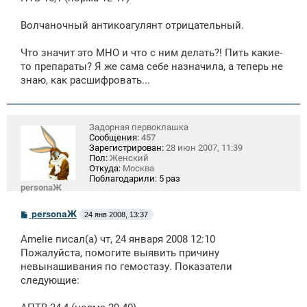
Волчаночный антикоагулянт отрицательный.
Что значит это МНО и что с ним делать?! Пить какие-
то препараты? Я же сама себе назначила, а теперь не
знаю, как расшифровать...
Задорная первоклашка
Сообщения:
457
Зарегистрирован:
28 июн 2007, 11:39
Пол:
Женский
Откуда:
Москва
Поблагодарили:
5 раз
personaЖ
С
personaЖ
24 янв 2008, 13:37
о
о
Amelie писал(а) чт, 24 января 2008 12:10
б
щ
Пожалуйста, помогите выявить причину
е
невынашивания по гемостазу. Показатели
н
следующие:
и
е