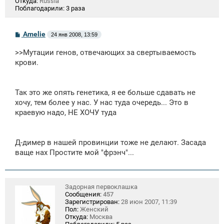
Откуда:
Russia
Поблагодарили:
3 раза
С
Amelie
24 янв 2008, 13:59
о
о
>>Мутации генов, отвечающих за свертываемость
б
щ
крови.
е
н
и
е
Так это же опять генетика, я ее больше сдавать не
хочу, тем более у нас. У нас туда очередь... Это в
краевую надо, НЕ ХОЧУ туда
Д-димер в нашей провинции тоже не делают. Засада
ваще нах Простите мой "фрэнч"...
Задорная первоклашка
Сообщения:
457
Зарегистрирован:
28 июн 2007, 11:39
Пол:
Женский
Откуда:
Москва