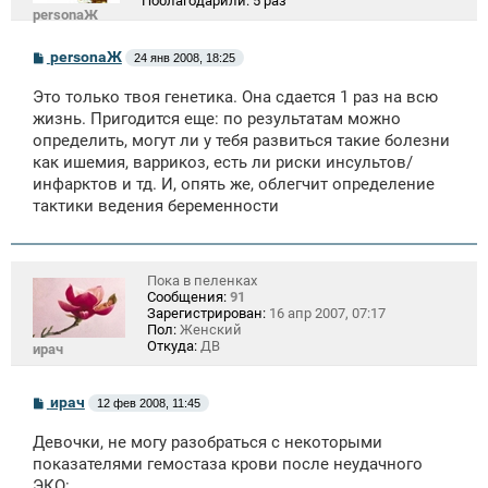
Поблагодарили:
5 раз
personaЖ
С
personaЖ
24 янв 2008, 18:25
о
о
Это только твоя генетика. Она сдается 1 раз на всю
б
щ
жизнь. Пригодится еще: по результатам можно
е
определить, могут ли у тебя развиться такие болезни
н
как ишемия, варрикоз, есть ли риски инсультов/
и
е
инфарктов и тд. И, опять же, облегчит определение
тактики ведения беременности
Пока в пеленках
Сообщения:
91
Зарегистрирован:
16 апр 2007, 07:17
Пол:
Женский
Откуда:
ДВ
ирач
С
ирач
12 фев 2008, 11:45
о
о
Девочки, не могу разобраться с некоторыми
б
щ
показателями гемостаза крови после неудачного
е
ЭКО: