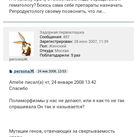
гематологу? Боюсь сама себе препараты назначать.
Репродуктологу своему позвонить, что ли...
Задорная первоклашка
Сообщения:
457
Зарегистрирован:
28 июн 2007, 11:39
Пол:
Женский
Откуда:
Москва
Поблагодарили:
5 раз
personaЖ
С
personaЖ
24 янв 2008, 13:53
о
о
Amelie писал(а) чт, 24 января 2008 13:42
б
щ
Спасибо
е
н
Полиморфизмы у нас не делают, или я как-то не так
и
е
спрашивала Он так и называется?
Мутации генов, отвечающих за свертываемость