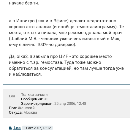
начале бер-ти.
а в Инвитро (как и в Эфисе) делают недостаточно
хорошо этот анализ (и вообще гемостазиограмму). Те
места, о к-ых я писала, мне рекомендовала мой врач
(Шаблий М.В. - человек уже очень известный в Мск,
к-му я лично 100%-но доверяю).
Да, olka2, я забыла про ЦИР - это хорошее место
именно с т.зр. гемостаза. Туда тоже можно
обратиться за консультацией, но там лучше тогда уже
и наблюдаться.
Только зачали
Lea
Сообщения:
31
Зарегистрирован:
25 апр 2006, 12:48
Пол:
Женский
Откуда:
Москва
С
Lea
11 окт 2007, 13:12
о