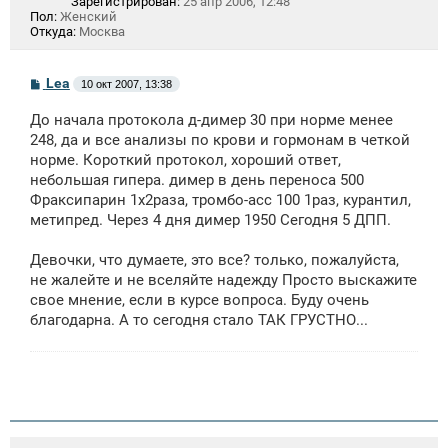
Зарегистрирован:
25 апр 2006, 12:48
Пол:
Женский
Откуда:
Москва
С
Lea
10 окт 2007, 13:38
о
о
До начала протокола д-димер 30 при норме менее
б
щ
248, да и все анализы по крови и гормонам в четкой
е
норме. Короткий протокол, хороший ответ,
н
небольшая гипера. димер в день переноса 500
и
е
Фраксипарин 1х2раза, тромбо-асс 100 1раз, курантил,
метипред. Через 4 дня димер 1950 Сегодня 5 ДПП.
Девочки, что думаете, это все? только, пожалуйста,
не жалейте и не вселяйте надежду Просто выскажите
свое мнение, если в курсе вопроса. Буду очень
благодарна. А то сегодня стало ТАК ГРУСТНО...