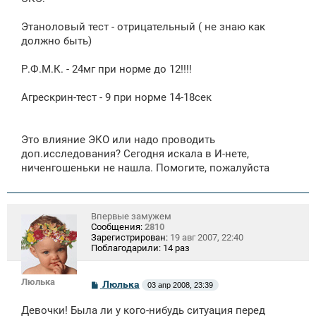
н
и
е
Этаноловый тест - отрицательный ( не знаю как
должно быть)
Р.Ф.М.К. - 24мг при норме до 12!!!!
Агрескрин-тест - 9 при норме 14-18сек
Это влияние ЭКО или надо проводить
доп.исследования? Сегодня искала в И-нете,
ниченгошеньки не нашла. Помогите, пожалуйста
Впервые замужем
Сообщения:
2810
Зарегистрирован:
19 авг 2007, 22:40
Поблагодарили:
14 раз
Люлька
С
Люлька
03 апр 2008, 23:39
о
о
Девочки! Была ли у кого-нибудь ситуация перед
б