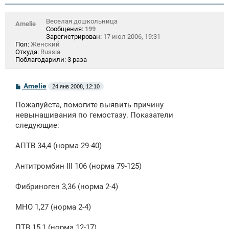
Веселая дошкольница
Amelie
Сообщения:
199
Зарегистрирован:
17 июл 2006, 19:31
Пол:
Женский
Откуда:
Russia
Поблагодарили:
3 раза
С
Amelie
24 янв 2008, 12:10
о
о
Пожалуйста, помогите выявить причину
б
щ
невынашивания по гемостазу. Показатели
е
следующие:
н
и
е
АПТВ 34,4 (норма 29-40)
Антитромбин III 106 (норма 79-125)
Фибриноген 3,36 (норма 2-4)
МНО 1,27 (норма 2-4)
ПТВ 15,1 (норма 12-17)