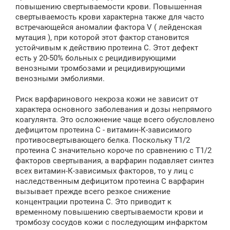
повышению свертываемости крови. Повышенная
свертываемость крови характерна также для часто
встречающейся аномалии фактора V ( лейденская
мутация ), при которой этот фактор становится
устойчивым к действию протеина С. Этот дефект
есть у 20-50% больных с рецидивирующими
венозными тромбозами и рецидивирующими
венозными эмболиями.
Риск варфаринового некроза кожи не зависит от
характера основного заболевания и дозы непрямого
коагулянта. Это осложнение чаще всего обусловлено
дефицитом протеина С - витамин-К-зависимого
противосвертывающего белка. Поскольку Т1/2
протеина С значительно короче по сравнению с Т1/2
факторов свертывания, а варфарин подавляет синтез
всех витамин-К-зависимых факторов, то у лиц с
наследственным дефицитом протеина С варфарин
вызывает прежде всего резкое снижение
концентрации протеина С. Это приводит к
временному повышению свертываемости крови и
тромбозу сосудов кожи с последующим инфарктом