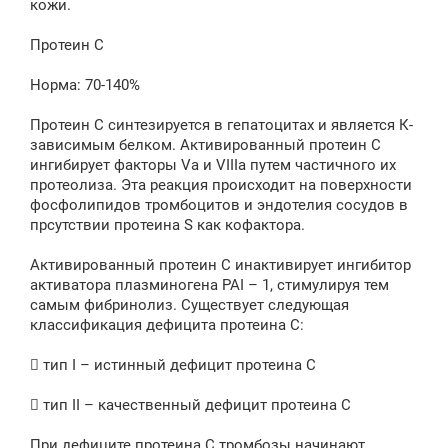
кожи.
Протеин С
Норма: 70-140%
Протеин С синтезируется в гепатоцитах и является К-
зависимым белком. Активированный протеин С
ингибирует факторы Va и VIIIa путем частичного их
протеолиза. Эта реакция происходит на поверхности
фосфолипидов тромбоцитов и эндотелия сосудов в
прсутствии протеина S как кофактора.
Активированный протеин С инактивирует ингибитор
активатора плазминогена PAI – 1, стимулируя тем
самым фибринолиз. Существует следующая
классификация дефицита протеина С:
 тип I – истинный дефицит протеина С
 тип II – качественный дефицит протеина С
При дефиците протеина С тромбозы начинают