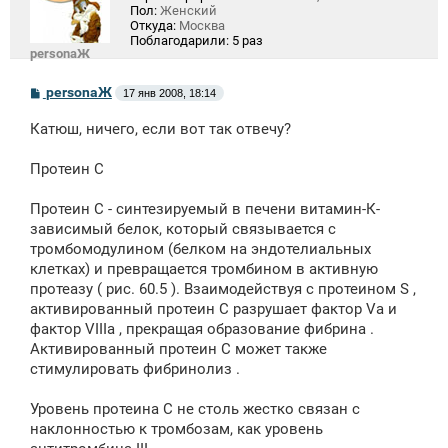
Пол:
Женский
Откуда:
Москва
Поблагодарили:
5 раз
personaЖ
С
personaЖ
17 янв 2008, 18:14
о
о
Катюш, ничего, если вот так отвечу?
б
щ
е
Протеин C
н
и
е
Протеин C - синтезируемый в печени витамин-К-
зависимый белок, который связывается с
тромбомодулином (белком на эндотелиальных
клетках) и превращается тромбином в активную
протеазу ( рис. 60.5 ). Взаимодействуя с протеином S ,
активированный протеин С разрушает фактор Va и
фактор VIIIa , прекращая образование фибрина .
Активированный протеин С может также
стимулировать фибринолиз .
Уровень протеина С не столь жестко связан с
наклонностью к тромбозам, как уровень