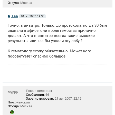
Откуда:
Москва
С
Lea
10 окт 2007, 14:36
о
о
Точно, в инвитро. Только, до протокола, когда 30 был
б
щ
сдавала в эфисе, они вроде гемостаз прилично
е
делают. А что в инвитро всегда такие высокие
н
результаты или как Вы узнали эту лабу ?
и
е
К гематологу схожу обязательно. Может кого
посоветуете? спасибо большое
Пока в пеленках
Муррр...
Сообщения:
66
Зарегистрирован:
21 авг 2007, 22:12
Пол:
Женский
Откуда:
Москва