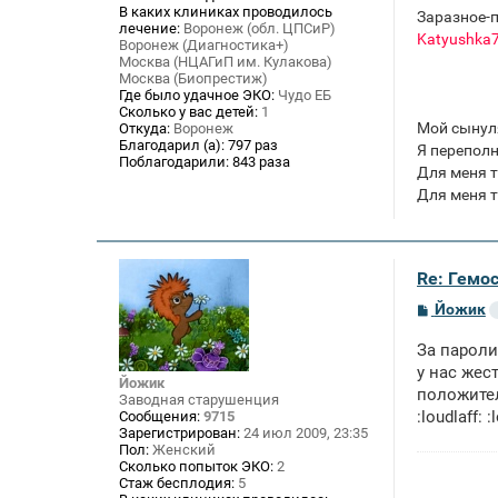
В каких клиниках проводилось
Заразное-п
лечение:
Воронеж (обл. ЦПСиР)
Katyushka
Воронеж (Диагностика+)
Москва (НЦАГиП им. Кулакова)
Москва (Биопрестиж)
Где было удачное ЭКО:
Чудо ЕБ
Сколько у вас детей:
1
Мой сынул
Откуда:
Воронеж
Благодарил (а):
797 раз
Я переполн
Поблагодарили:
843 раза
Для меня т
Для меня т
Re: Гемос
С
Йожик
о
о
За пароли
б
щ
у нас жес
Йожик
е
положител
Заводная старушенция
н
:loudlaff: :
Сообщения:
9715
и
е
Зарегистрирован:
24 июл 2009, 23:35
Пол:
Женский
Сколько попыток ЭКО:
2
Стаж бесплодия:
5