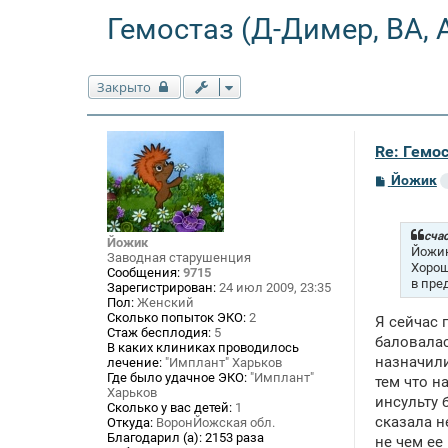
Гемостаз (Д-Димер, ВА, 
Закрыто
Re: Гемос
С
Йожик
о
о
б
щ
счас
Йожик
е
Йожик
Заводная старушенция
н
Хорош
Сообщения:
9715
и
в пре
Зарегистрирован:
24 июл 2009, 23:35
е
Пол:
Женский
Сколько попыток ЭКО:
2
Я сейчас 
Стаж бесплодия:
5
баловалас
В каких клиниках проводилось
назначили 
лечение:
"Имплант" Харьков
Где было удачное ЭКО:
"Имплант"
тем что н
Харьков
инсульту 
Сколько у вас детей:
1
сказала н
Откуда:
ВоронЙожская обл.
Благодарил (а):
2153 раза
не чем ее