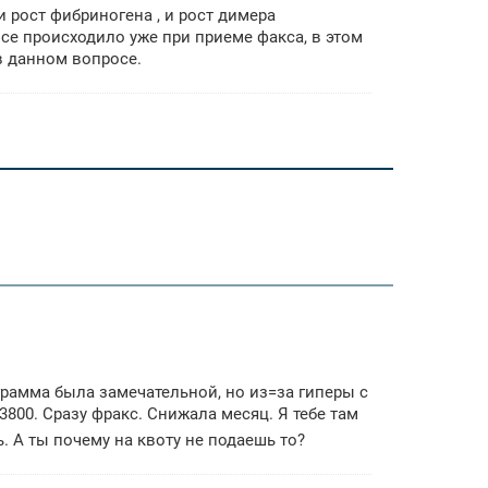
и рост фибриногена , и рост димера
все происходило уже при приеме факса, в этом
в данном вопросе.
грамма была замечательной, но из=за гиперы с
 3800. Сразу фракс. Снижала месяц. Я тебе там
. А ты почему на квоту не подаешь то?