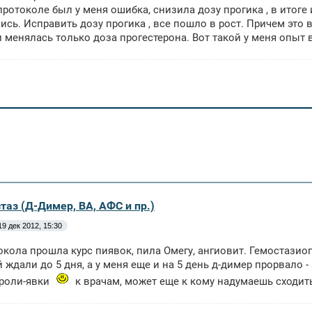
протоколе был у меня ошибка, снизила дозу прогика , в итоге 
ись. Исправить дозу прогика , все пошло в рост. Причем это 
 менялась только доза прогестерона. Вот такой у меня опыт 
таз (Д-Димер, ВА, АФС и пр.)
19 дек 2012, 15:30
окола прошла курс пиявок, пила Омегу, ангиовит. Гемостазио
 ждали до 5 дня, а у меня еще и на 5 день д-димер прорвало -
ароли-явки
к врачам, может еще к кому надумаешь сходить