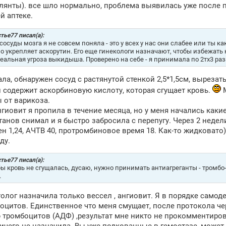
лянты). все шло нормально, проблема выявилась уже после пе
й аптеке.
тье77 писал(а):
 сосуды мозга я не совсем поняла - это у всех у нас они слабее или ты к
о укрепляет аскорутин. Его еще гинекологи назначают, чтобы избежать 
реальная угроза выкидыша. Проверено на себе - я принимала по 2тх3 раз
ала, обнаружен сосуд с растянутой стенкой 2,5*1,5см, вырезат
 содержит аскорбиновую кислоту, которая сгущает кровь.
М
 от варикоза.
нгиовит я пропила в течение месяца, но у меня начались как
танов снимал и я быстро забросила с перепугу. Через 2 недели
н 1,24, АЧТВ 40, протромбиновое время 18. Как-то жидковато)
ду.
тье77 писал(а):
бы кровь не сгущалась, дусаю, нужно принимать антиагреганты - тромбо
.
олог назначила только вессел , ангиовит. Я в порядке самод
оцитов. Единственное что меня смущает, после протокола ч
 тромбоцитов (АДФ) ,результат мне никто не прокомментирова
ичего не назначила. Вы уже подкованные в гемостазе, может