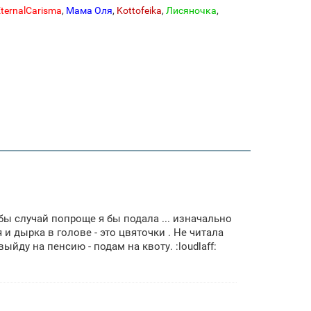
ternalCarisma
,
Мама Оля
,
Kottofeika
,
Лисяночка
,
л бы случай попроще я бы подала ... изначально
и дырка в голове - это цвяточки . Не читала
йду на пенсию - подам на квоту. :loudlaff: