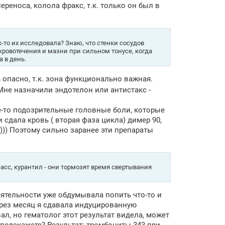
реноса, колола фракс, т.к. только он был в
ак-то их исследовала? Знаю, что стенки сосудов
кровотечения и мазни при сильном тонусе, когда
а в день.
ь опасно, т.к. зона функционально важная.
не назначили эндотелон или антистакс -
ие-то подозрительные головные боли, которые
 сдала кровь ( вторая фаза цикла) димер 90,
))) Поэтому сильно заранее эти препараты
-асс, курантил - они тормозят время свертывания
еятельности уже обдумывала попить что-то и
ерез месяц я сдавала индуцированную
л, но гематолог этот результат видела, может
 подскажете? Результат: тромбоциты 343 при