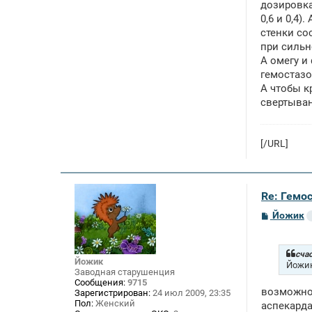
дозировка
0,6 и 0,4)
стенки со
при сильн
А омегу и
гемостазо
А чтобы к
свертыван
[/URL]
Re: Гемос
С
Йожик
о
о
б
щ
счас
Йожик
е
Йожик
Заводная старушенция
н
Сообщения:
9715
и
возможно 
е
Зарегистрирован:
24 июл 2009, 23:35
Пол:
Женский
аспекарда