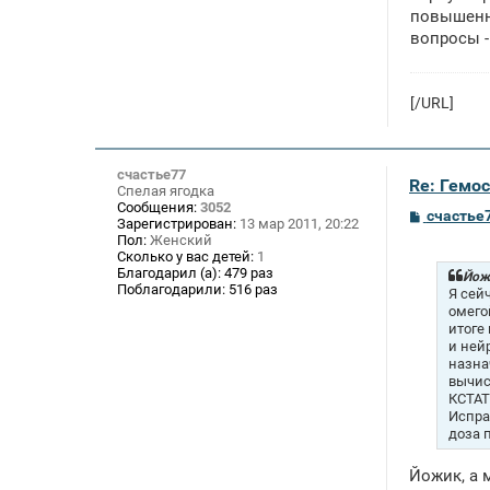
повышенно
вопросы -
[/URL]
счастье77
Re: Гемос
Спелая ягодка
Сообщения:
3052
С
счастье
Зарегистрирован:
13 мар 2011, 20:22
о
Пол:
Женский
о
Сколько у вас детей:
1
б
Благодарил (а):
479 раз
щ
Йожи
Поблагодарили:
516 раз
е
Я сей
н
омего
и
итоге 
е
и ней
назна
вычис
КСТАТ
Испра
доза 
Йожик, а 