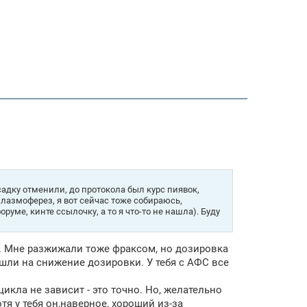
садку отменили, до протокола был курс пиявок,
плазмоферез, я вот сейчас тоже собираюсь,
руме, кинте ссылочку, а то я что-то не нашла). Буду
с. Мне разжижали тоже фраксом, но дозировка
пошли на снижение дозировки. У тебя с АФС все
цикла не зависит - это точно. Но, желательно
я у тебя он,наверное, хороший из-за