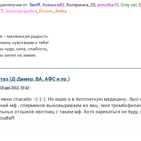
рилепучее от:
Seviff
,
Асенька82
,
Катеринка_20
,
annutka35
,
Grey cat
,
E
77
,
Золотая-рыбка
,
Йожик
,
Amira
я – маленькая радость.
яюсь чувствами к тебе!
ы чудо, сила, слабость,
ы ангел на земле.
таз (Д-Димер, ВА, АФС и пр.)
19 дек 2012, 15:42
-явки спасибо :-):-):-). Не верю я в бесплатную медицину , бы
ткий мф , спермиков выковыриваем из яиц , моя тромбофилия 
ьных отзывов квотниц с таким мф. Хотя зарекаться не буду, вы
loudlaff: