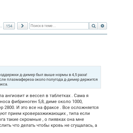
Поиск
Расширенный 
154
…
След.
поддержки д-димер был выше нормы в 4,5 раза!
сле плазмафереза около полугода д-димер держится
акса.
 ангиовит и вессел в таблетках . Сама я
носа фибриноген 5,8, диме около 1000,
ер 2800. И это все на фраксе . Все осложняется
дуют прием кроверазжижающих , типа если
га такие скромные , о пиявках она мне
лить что делать чтобы кровь не сгущалась, а