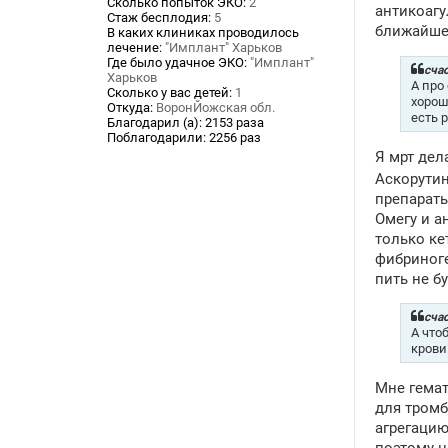
Сколько попыток ЭКО:
2
антикоагу
Стаж бесплодия:
5
ближайше
В каких клиниках проводилось
лечение:
"Имплант" Харьков
Где было удачное ЭКО:
"Имплант"
счас
Харьков
А про
Сколько у вас детей:
1
хорош
Откуда:
ВоронЙожская обл.
есть 
Благодарил (а):
2153 раза
Поблагодарили:
2256 раз
Я мрт дел
Аскорутин
препараты
Омегу и а
только ке
фибриноге
пить не бу
счас
А что
крови
Мне гемат
для тромб
агрегацию
поэтому н