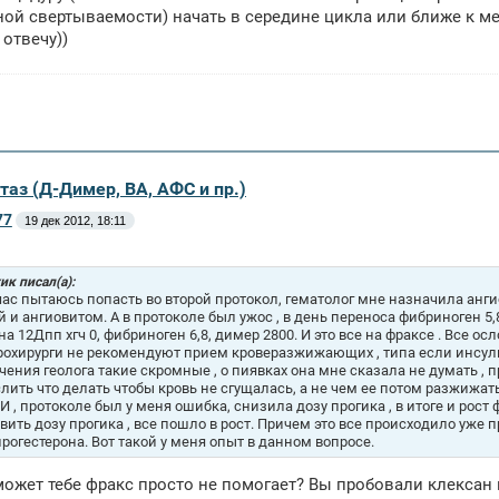
й свертываемости) начать в середине цикла или ближе к мес
 отвечу))
таз (Д-Димер, ВА, АФС и пр.)
77
19 дек 2012, 18:11
к писал(а):
час пытаюсь попасть во второй протокол, гематолог мне назначила ангио
й и ангиовитом. А в протоколе был ужос , в день переноса фибриноген 5,8
на 12Дпп хгч 0, фибриноген 6,8, димер 2800. И это все на фраксе . Все о
рохирурги не рекомендуют прием кроверазжижающих , типа если инсульт
чения геолога такие скромные , о пиявках она мне сказала не думать , 
лить что делать чтобы кровь не сгущалась, а не чем ее потом разжижать
И , протоколе был у меня ошибка, снизила дозу прогика , в итоге и рост
вить дозу прогика , все пошло в рост. Причем это все происходило уже 
прогестерона. Вот такой у меня опыт в данном вопросе.
может тебе фракс просто не помогает? Вы пробовали клексан