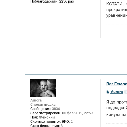
Поблагодарили:
2256 раз
КСТАТИ , 
прекратил
уравнении
Re: Гемос
С
Aurora
о
о
Aurora
Я до прот
б
Спелая ягодка
щ
подсадкой
Сообщения:
3836
е
Зарегистрирован:
05 фев 2012, 22:59
кинула п
н
Пол:
Женский
и
Сколько попыток ЭКО:
2
е
Стаж бесплодия:
8