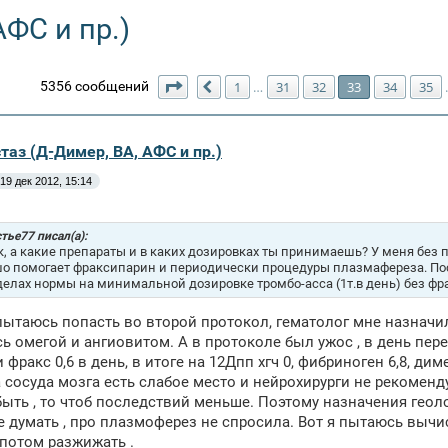
АФС и пр.)
Страница
33
из
154
5356 сообщений
1
31
32
33
34
35
…
Пред.
таз (Д-Димер, ВА, АФС и пр.)
19 дек 2012, 15:14
тье77 писал(а):
, а какие препараты и в каких дозировках ты принимаешь? У меня без 
о помогает фраксипарин и периодически процедуры плазмафереза. По
делах нормы на минимальной дозировке тромбо-асса (1т.в день) без фр
пытаюсь попасть во второй протокол, гематолог мне назначила
ь омегой и ангиовитом. А в протоколе был ужос , в день пере
фракс 0,6 в день, в итоге на 12Дпп хгч 0, фибриноген 6,8, дим
а сосуда мозга есть слабое место и нейрохирурги не рекомен
быть , то чтоб последствий меньше. Поэтому назначения геоло
е думать , про плазмоферез не спросила. Вот я пытаюсь вычис
 потом разжижать .