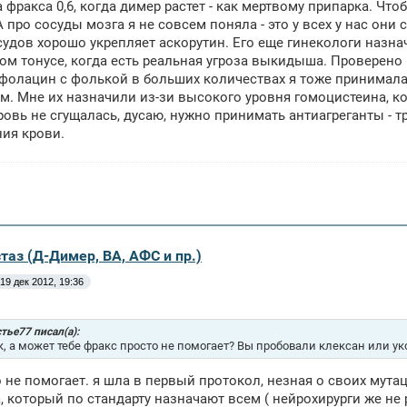
 фракса 0,6, когда димер растет - как мертвому припарка. Чт
. А про сосуды мозга я не совсем поняла - это у всех у нас он
судов хорошо укрепляет аскорутин. Его еще гинекологи назна
ом тонусе, когда есть реальная угроза выкидыша. Проверено н
 фолацин с фолькой в больших количествах я тоже принимала
м. Мне их назначили из-зи высокого уровня гомоцистеина, к
ровь не сгущалась, дусаю, нужно принимать антиагреганты - т
ия крови.
таз (Д-Димер, ВА, АФС и пр.)
19 дек 2012, 19:36
тье77 писал(а):
, а может тебе фракс просто не помогает? Вы пробовали клексан или у
не помогает. я шла в первый протокол, незная о своих мутаци
, который по стандарту назначают всем ( нейрохирурги же не