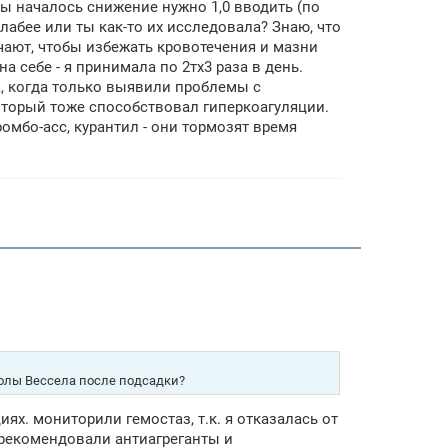
обы началось снижение нужно 1,0 вводить (по
и слабее или ты как-то их исследовала? Знаю, что
чают, чтобы избежать кровотечения и мазни
а себе - я принимала по 2тх3 раза в день.
, когда только выявили проблемы с
оторый тоже способствовал гиперкоагуляции.
ромбо-асс, курантил - они тормозят время
колы Вессела после подсадки?
ях. мониторили гемостаз, т.к. я отказалась от
 рекомендовали антиагреганты и