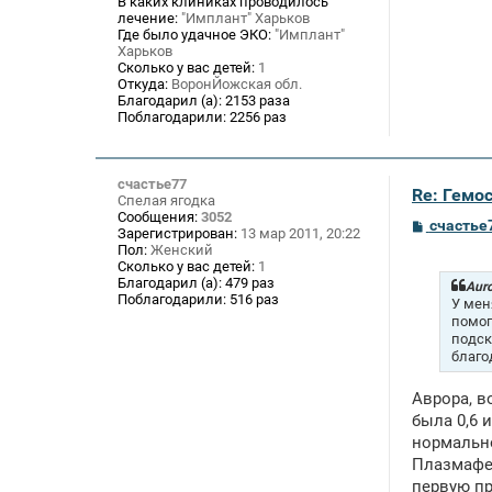
В каких клиниках проводилось
лечение:
"Имплант" Харьков
Где было удачное ЭКО:
"Имплант"
Харьков
Сколько у вас детей:
1
Откуда:
ВоронЙожская обл.
Благодарил (а):
2153 раза
Поблагодарили:
2256 раз
счастье77
Re: Гемос
Спелая ягодка
Сообщения:
3052
С
счастье
Зарегистрирован:
13 мар 2011, 20:22
о
Пол:
Женский
о
Сколько у вас детей:
1
б
Благодарил (а):
479 раз
щ
Auro
Поблагодарили:
516 раз
е
У мен
н
помог
и
подск
е
благо
Аврора, в
была 0,6 
нормальн
Плазмафер
первую пр