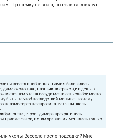
ам. Про темку не знаю, но если возникнут
вит и вессел в таблетках . Сама я баловалась
, диме около 1000, назначили фракс 0,6 в день, в
сложняется тем что на сосуда мозга есть слабое место
у быть , то чтоб последствий меньше. Поэтому
про плазмоферез не спросила. Вот я пытаюсь
 .
 фибриногена , и рост димера прекратились.
при приеме факса, в этом уравнении менялась только
 или уколы Вессела после подсадки? Мне