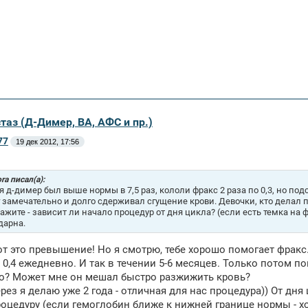
таз (Д-Димер, ВА, АФС и пр.)
77
19 дек 2012, 17:56
ra писал(а):
я д-димер был выше нормы в 7,5 раз, кололи фракс 2 раза по 0,3, но под
 замечательно и долго сдерживал сгущение крови. Девочки, кто делал 
ажите - зависит ли начало процедур от дня цикла? (если есть темка на фо
дарна.
от это превышение! Но я смотрю, тебе хорошо помогает фрак
и 0,4 ежедневно. И так в течении 5-6 месяцев. Только потом 
о? Может мне он мешал быстро разжижить кровь?
ез я делаю уже 2 года - отличная для нас процедура)) От дня 
оцедуру (если гемоглобин ближе к нижней границе нормы - хот