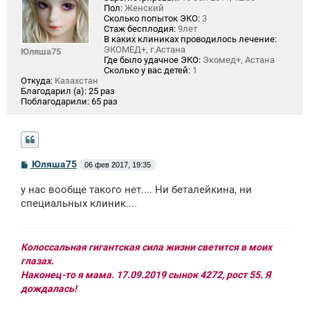
Пол:
Женский
Сколько попыток ЭКО:
3
Стаж бесплодия:
9лет
В каких клиниках проводилось лечение:
ЭКОМЕД+, г.Астана
Юляша75
Где было удачное ЭКО:
Экомед+, Астана
Сколько у вас детей:
1
Откуда:
Казахстан
Благодарил (а):
25 раз
Поблагодарили:
65 раз
С
Юляша75
06 фев 2017, 19:35
о
о
у нас вообще такого нет.... Ни беталейкина, ни
б
щ
специальных клиник....
е
н
и
е
Колоссальная гигантская сила жизни светится в моих
глазах.
Наконец-то я мама. 17.09.2019 сынок 4272, рост 55. Я
дождалась!