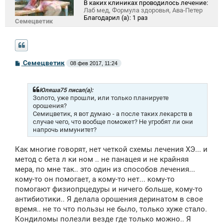
В каких клиниках проводилось лечение:
Лаб мед, Формула здоровья, Ава-Петер
Благодарил (а):
1 раз
Семецветик
С
Семецветик
08 фев 2017, 11:24
о
о
б
щ
Юляша75 писал(а):
е
Золото, уже прошли, или только планируете
н
орошения?
и
Семицветик, я вот думаю - а после таких лекарств в
е
случае чего, что вообще поможет? Не угробят ли они
напрочь иммунитет?
Как многие говорят, нет четкой схемы лечения ХЭ... и
метод с бета л ки ном .. не панацея и не крайняя
мера, по мне так.. это один из способов лечения...
кому-то он помогает, а кому-то нет... кому-то
помогают физиопрцедуры и ничего больше, кому-то
антибиотики.. Я делала орошения деринатом в свое
время.. не то что пользы не было, только хуже стало.
Кондиломы полезли везде где только можно.. Я