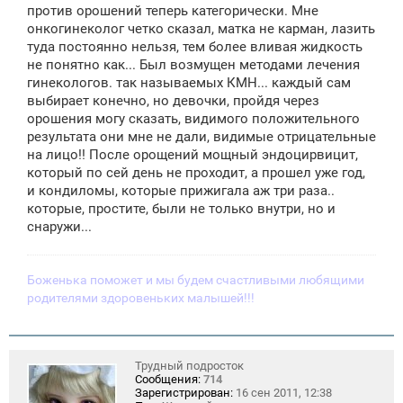
против орошений теперь категорически. Мне
онкогинеколог четко сказал, матка не карман, лазить
туда постоянно нельзя, тем более вливая жидкость
не понятно как... Был возмущен методами лечения
гинекологов. так называемых КМН... каждый сам
выбирает конечно, но девочки, пройдя через
орошения могу сказать, видимого положительного
результата они мне не дали, видимые отрицательные
на лицо!! После орощений мощный эндоцирвицит,
который по сей день не проходит, а прошел уже год,
и кондиломы, которые прижигала аж три раза..
которые, простите, были не только внутри, но и
снаружи...
Боженька поможет и мы будем счастливыми любящими
родителями здоровеньких малышей!!!
Трудный подросток
Сообщения:
714
Зарегистрирован:
16 сен 2011, 12:38