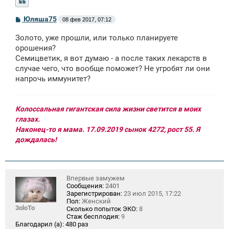
С
Юляша75
08 фев 2017, 07:12
о
о
Золото, уже прошли, или только планируете
б
щ
орошения?
е
Семицветик, я вот думаю - а после таких лекарств в
н
случае чего, что вообще поможет? Не угробят ли они
и
е
напрочь иммунитет?
Колоссальная гигантская сила жизни светится в моих
глазах.
Наконец-то я мама. 17.09.2019 сынок 4272, рост 55. Я
дождалась!
Впервые замужем
Сообщения:
2401
Зарегистрирован:
23 июл 2015, 17:22
Пол:
Женский
3oloTo
Сколько попыток ЭКО:
8
Стаж бесплодия:
9
Благодарил (а):
480 раз