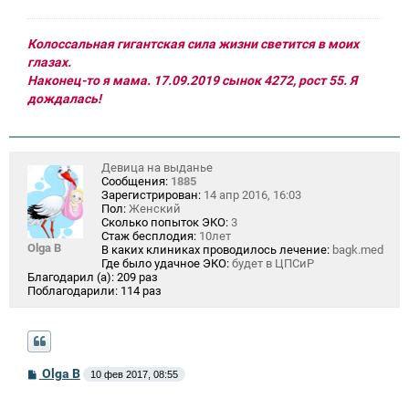
е
Колоссальная гигантская сила жизни светится в моих
глазах.
Наконец-то я мама. 17.09.2019 сынок 4272, рост 55. Я
дождалась!
Девица на выданье
Сообщения:
1885
Зарегистрирован:
14 апр 2016, 16:03
Пол:
Женский
Сколько попыток ЭКО:
3
Стаж бесплодия:
10лет
Olga B
В каких клиниках проводилось лечение:
bagk.med
Где было удачное ЭКО:
будет в ЦПСиР
Благодарил (а):
209 раз
Поблагодарили:
114 раз
С
Olga B
10 фев 2017, 08:55
о
о