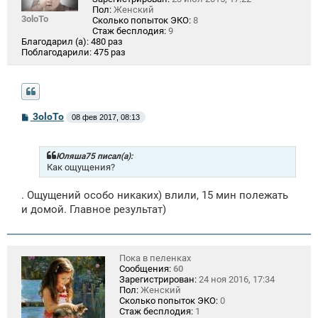
Пол:
Женский
3oloTo
Сколько попыток ЭКО:
8
Стаж бесплодия:
9
Благодарил (а):
480 раз
Поблагодарили:
475 раз
С
3oloTo
08 фев 2017, 08:13
о
о
б
щ
Юляша75 писал(а):
е
Как ощущения?
н
и
. Ощущений особо никаких) влили, 15 мин полежать
е
и домой. Главное результат)
Пока в пеленках
Сообщения:
60
Зарегистрирован:
24 ноя 2016, 17:34
Пол:
Женский
Сколько попыток ЭКО:
0
Стаж бесплодия:
1