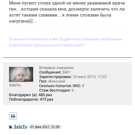
Меня пугают слова одной не менее уважаемой врача
гин... которая сказала мне, досмерти залечить что ли
хотят такими схемами... я этими словами была
напугана((( ..
Боженька поможет и мы будем счастливыми любящими
родителями здоровеньких малышей!!!
Впервые замужем
Сообщения:
2401
Зарегистрирован:
23 июл 2015, 17:22
Пол:
Женский
3oloTo
Сколько попыток ЭКО:
8
Стаж бесплодия:
9
Благодарил (а):
480 раз
Поблагодарили:
475 раз
С
3oloTo
07 фев 2017, 21:29
о
о