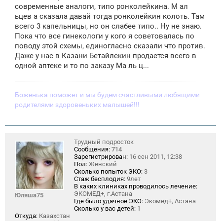
современные аналоги, типо ронколейкина. М ал
ьцев а сказала давай тогда ронколейкин колоть. Там
всего 3 капельницы, но он слабее типо.. Ну не знаю.
Пока что все гинекологи у кого я советовалась по
поводу этой схемы, единогласно сказали что против.
Даже у нас в Казани Бетайлекин продается всего в
одной аптеке и то по заказу Ма ль ц...
Боженька поможет и мы будем счастливыми любящими
родителями здоровеньких малышей!!!
Трудный подросток
Сообщения:
714
Зарегистрирован:
16 сен 2011, 12:38
Пол:
Женский
Сколько попыток ЭКО:
3
Стаж бесплодия:
9лет
В каких клиниках проводилось лечение:
ЭКОМЕД+, г.Астана
Юляша75
Где было удачное ЭКО:
Экомед+, Астана
Сколько у вас детей:
1
Откуда:
Казахстан