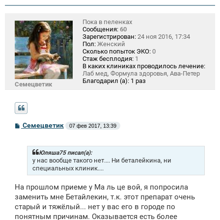
Пока в пеленках
Сообщения:
60
Зарегистрирован:
24 ноя 2016, 17:34
Пол:
Женский
Сколько попыток ЭКО:
0
Стаж бесплодия:
1
В каких клиниках проводилось лечение:
Лаб мед, Формула здоровья, Ава-Петер
Благодарил (а):
1 раз
Семецветик
С
Семецветик
07 фев 2017, 13:39
о
о
б
щ
Юляша75 писал(а):
е
у нас вообще такого нет.... Ни беталейкина, ни
н
специальных клиник....
и
е
На прошлом приеме у Ма ль це вой, я попросила
заменить мне Бетайлекин, т.к. этот препарат очень
старый и тяжёлый... нет у вас его в городе по
понятным причинам. Оказывается есть более