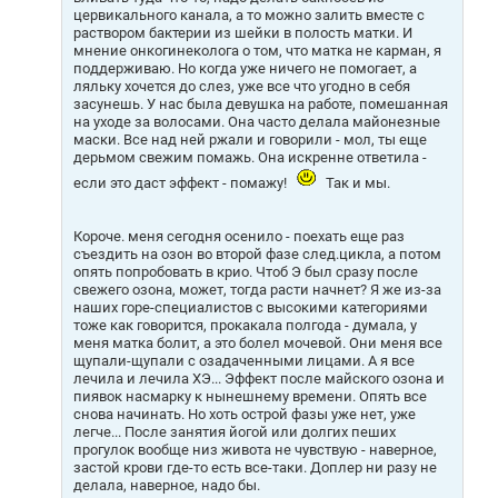
и
цервикального канала, а то можно залить вместе с
е
раствором бактерии из шейки в полость матки. И
мнение онкогинеколога о том, что матка не карман, я
поддерживаю. Но когда уже ничего не помогает, а
ляльку хочется до слез, уже все что угодно в себя
засунешь. У нас была девушка на работе, помешанная
на уходе за волосами. Она часто делала майонезные
маски. Все над ней ржали и говорили - мол, ты еще
дерьмом свежим помажь. Она искренне ответила -
если это даст эффект - помажу!
Так и мы.
Короче. меня сегодня осенило - поехать еще раз
съездить на озон во второй фазе след.цикла, а потом
опять попробовать в крио. Чтоб Э был сразу после
свежего озона, может, тогда расти начнет? Я же из-за
наших горе-специалистов с высокими категориями
тоже как говорится, прокакала полгода - думала, у
меня матка болит, а это болел мочевой. Они меня все
щупали-щупали с озадаченными лицами. А я все
лечила и лечила ХЭ... Эффект после майского озона и
пиявок насмарку к нынешнему времени. Опять все
снова начинать. Но хоть острой фазы уже нет, уже
легче... После занятия йогой или долгих пеших
прогулок вообще низ живота не чувствую - наверное,
застой крови где-то есть все-таки. Доплер ни разу не
делала, наверное, надо бы.