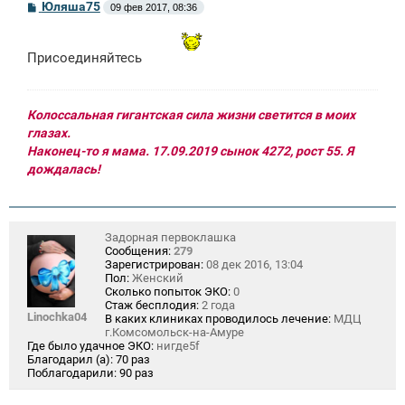
С
Юляша75
09 фев 2017, 08:36
о
о
б
щ
Присоединяйтесь
е
н
и
е
Колоссальная гигантская сила жизни светится в моих
глазах.
Наконец-то я мама. 17.09.2019 сынок 4272, рост 55. Я
дождалась!
Задорная первоклашка
Сообщения:
279
Зарегистрирован:
08 дек 2016, 13:04
Пол:
Женский
Сколько попыток ЭКО:
0
Стаж бесплодия:
2 года
Linochka04
В каких клиниках проводилось лечение:
МДЦ
г.Комсомольск-на-Амуре
Где было удачное ЭКО:
нигде5f
Благодарил (а):
70 раз
Поблагодарили:
90 раз