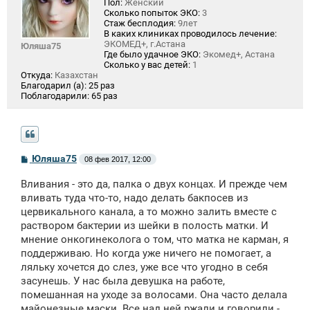
Пол:
Женский
Сколько попыток ЭКО:
3
Стаж бесплодия:
9лет
В каких клиниках проводилось лечение:
ЭКОМЕД+, г.Астана
Юляша75
Где было удачное ЭКО:
Экомед+, Астана
Сколько у вас детей:
1
Откуда:
Казахстан
Благодарил (а):
25 раз
Поблагодарили:
65 раз
С
Юляша75
08 фев 2017, 12:00
о
о
Вливания - это да, палка о двух концах. И прежде чем
б
щ
вливать туда что-то, надо делать бакпосев из
е
цервикального канала, а то можно залить вместе с
н
раствором бактерии из шейки в полость матки. И
и
е
мнение онкогинеколога о том, что матка не карман, я
поддерживаю. Но когда уже ничего не помогает, а
ляльку хочется до слез, уже все что угодно в себя
засунешь. У нас была девушка на работе,
помешанная на уходе за волосами. Она часто делала
майонезные маски. Все над ней ржали и говорили -