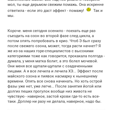
мол, ты еще дерьмом свежим помажь. Она искренне
ответила - если это даст эффект - помажу!
Так и
мы.
Короче. меня сегодня осенило - поехать еще раз
съездить на озон во второй фазе след.цикла, а
потом опять попробовать в крио. Чтоб Э был сразу
после свежего озона, может, тогда расти начнет? Я
же из-за наших горе-специалистов с высокими
категориями тоже как говорится, прокакала полгода -
думала, у меня матка болит, а это болел мочевой.
Они меня все щупали-щупали с озадаченными
лицами. А я все лечила и лечила ХЭ... Эффект после
майского озона и пиявок насмарку к нынешнему
времени. Опять все снова начинать. Но хоть острой
фазы уже нет, уже легче... После занятия йогой или
долгих пеших прогулок вообще низ живота не
чувствую - наверное, застой крови где-то есть все-
таки. Доплер ни разу не делала, наверное, надо бы.