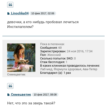
С
Linochka04
10 фев 2017, 02:06
о
о
девочки, а кто нибудь пробовал лечиться
б
щ
Инстилагелем?
е
н
и
е
Пока в пеленках
Сообщения:
60
Зарегистрирован:
24 ноя 2016, 17:34
Пол:
Женский
Сколько попыток ЭКО:
0
Стаж бесплодия:
1
В каких клиниках проводилось лечение:
Лаб мед, Формула здоровья, Ава-Петер
Благодарил (а):
1 раз
Семецветик
С
Семецветик
10 фев 2017, 08:08
о
о
Нет, что это за зверь такой?
б