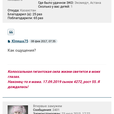
Где было удачное ЭКО:
Экомед+, Астана
Сколько у вас детей:
1
Откуда:
Казахстан
Благодарил (а):
25 раз
Поблагодарили:
65 раз
С
Юляша75
08 фев 2017, 07:35
о
о
Как ощущения?
б
щ
е
н
и
е
Колоссальная гигантская сила жизни светится в моих
глазах.
Наконец-то я мама. 17.09.2019 сынок 4272, рост 55. Я
дождалась!
Впервые замужем
Сообщения:
2401
Зарегистрирован:
23 июл 2015, 17:22