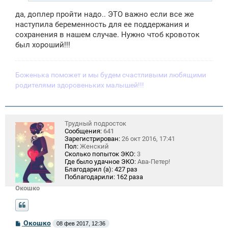
да, доплер пройти надо.. ЭТО важно если все же
наступила беременность для ее поддержания и
сохранения в нашем случае. Нужно чтоб кровоток
был хороший!!!
Боженька поможет и мы будем счастливыми любящими
родителями здоровеньких малышей!!!
Трудный подросток
Сообщения:
641
Зарегистрирован:
26 окт 2016, 17:41
Пол:
Женский
Сколько попыток ЭКО:
3
Где было удачное ЭКО:
Ава-Петер!
Благодарил (а):
427 раз
Поблагодарили:
162 раза
Окошко
С
Окошко
08 фев 2017, 12:36