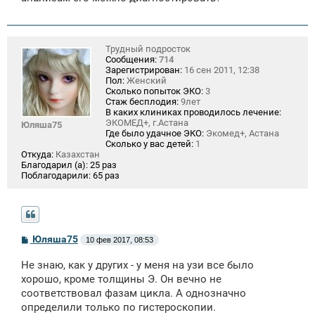
е
н
и
е
Трудный подросток
Сообщения:
714
Зарегистрирован:
16 сен 2011, 12:38
Пол:
Женский
Сколько попыток ЭКО:
3
Стаж бесплодия:
9лет
В каких клиниках проводилось лечение:
ЭКОМЕД+, г.Астана
Юляша75
Где было удачное ЭКО:
Экомед+, Астана
Сколько у вас детей:
1
Откуда:
Казахстан
Благодарил (а):
25 раз
Поблагодарили:
65 раз
С
Юляша75
10 фев 2017, 08:53
о
о
Не знаю, как у других - у меня на узи все было
б
щ
хорошо, кроме толщины Э. Он вечно не
е
соответствовал фазам цикла. А однозначно
н
определили только по гистероскопии.
и