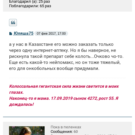
Благодарил (а):
25 раз
Поблагодарили:
65 раз
С
Юляша75
07 фев 2017, 17:00
о
о
а у нас в Казахстане его можно заказать только
б
щ
через одну интернет-аптеку. Но я бы наверное, не
е
рискнула такой препарат себе колоть...Очково чо-то.
н
Еще есть какой-то нейпомакс, но он тоже тяжелый,
и
е
его для онкобольных вообще придумали.
Колоссальная гигантская сила жизни светится в моих
глазах.
Наконец-то я мама. 17.09.2019 сынок 4272, рост 55. Я
дождалась!
Пока в пеленках
Сообщения:
60