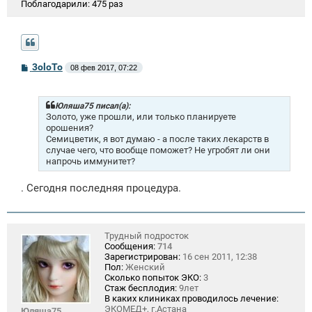
Поблагодарили:
475 раз
С
3oloTo
08 фев 2017, 07:22
о
о
б
щ
Юляша75 писал(а):
е
Золото, уже прошли, или только планируете
н
орошения?
и
Семицветик, я вот думаю - а после таких лекарств в
е
случае чего, что вообще поможет? Не угробят ли они
напрочь иммунитет?
. Сегодня последняя процедура.
Трудный подросток
Сообщения:
714
Зарегистрирован:
16 сен 2011, 12:38
Пол:
Женский
Сколько попыток ЭКО:
3
Стаж бесплодия:
9лет
В каких клиниках проводилось лечение:
ЭКОМЕД+, г.Астана
Юляша75