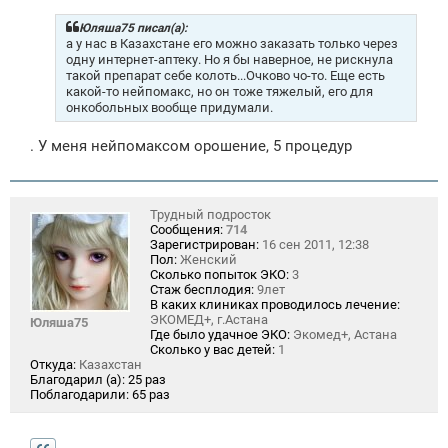
б
щ
Юляша75 писал(а):
е
а у нас в Казахстане его можно заказать только через
н
одну интернет-аптеку. Но я бы наверное, не рискнула
и
такой препарат себе колоть...Очково чо-то. Еще есть
е
какой-то нейпомакс, но он тоже тяжелый, его для
онкобольных вообще придумали.
. У меня нейпомаксом орошение, 5 процедур
Трудный подросток
Сообщения:
714
Зарегистрирован:
16 сен 2011, 12:38
Пол:
Женский
Сколько попыток ЭКО:
3
Стаж бесплодия:
9лет
В каких клиниках проводилось лечение:
ЭКОМЕД+, г.Астана
Юляша75
Где было удачное ЭКО:
Экомед+, Астана
Сколько у вас детей:
1
Откуда:
Казахстан
Благодарил (а):
25 раз
Поблагодарили:
65 раз