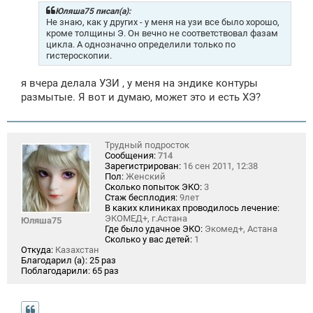
б
щ
Юляша75 писал(а):
е
Не знаю, как у других - у меня на узи все было хорошо,
н
кроме толщины Э. Он вечно не соответствовал фазам
и
цикла. А однозначно определили только по
е
гистероскопии.
я вчера делала УЗИ , у меня на эндике контуры
размытые. Я вот и думаю, может это и есть ХЭ?
Трудный подросток
Сообщения:
714
Зарегистрирован:
16 сен 2011, 12:38
Пол:
Женский
Сколько попыток ЭКО:
3
Стаж бесплодия:
9лет
В каких клиниках проводилось лечение:
ЭКОМЕД+, г.Астана
Юляша75
Где было удачное ЭКО:
Экомед+, Астана
Сколько у вас детей:
1
Откуда:
Казахстан
Благодарил (а):
25 раз
Поблагодарили:
65 раз