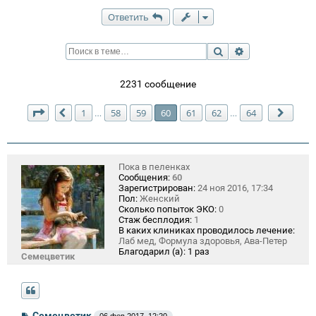
Ответить
Поиск
Расширенный п
2231 сообщение
Страница
60
из
64
1
58
59
60
61
62
64
…
…
Пред.
След.
Пока в пеленках
Сообщения:
60
Зарегистрирован:
24 ноя 2016, 17:34
Пол:
Женский
Сколько попыток ЭКО:
0
Стаж бесплодия:
1
В каких клиниках проводилось лечение:
Лаб мед, Формула здоровья, Ава-Петер
Благодарил (а):
1 раз
Семецветик
С
Семецветик