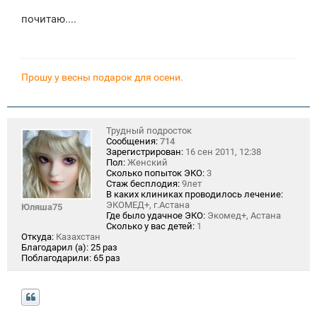
о
о
почитаю....
б
щ
е
н
и
е
Прошу у весны подарок для осени.
Трудный подросток
Сообщения:
714
Зарегистрирован:
16 сен 2011, 12:38
Пол:
Женский
Сколько попыток ЭКО:
3
Стаж бесплодия:
9лет
В каких клиниках проводилось лечение:
ЭКОМЕД+, г.Астана
Юляша75
Где было удачное ЭКО:
Экомед+, Астана
Сколько у вас детей:
1
Откуда:
Казахстан
Благодарил (а):
25 раз
Поблагодарили:
65 раз