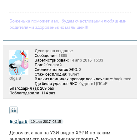
щ
е
н
и
е
Боженька поможет и мы будем счастливыми любящими
родителями здоровеньких малышей!!!
Девица на выданье
Сообщения:
1885
Зарегистрирован:
14 апр 2016, 16:03
Пол:
Женский
Сколько попыток ЭКО:
3
Стаж бесплодия:
10лет
Olga B
В каких клиниках проводилось лечение:
bagk.med
Где было удачное ЭКО:
будет в ЦПСиР
Благодарил (а):
209 раз
Поблагодарили:
114 раз
С
Olga B
10 фев 2017, 08:15
о
о
Девочки, а как на УЗИ видно ХЭ? И по каким
б
щ
анализам его можно диагностировать?