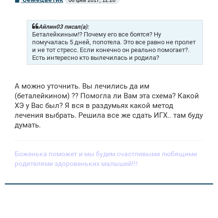
06 фев 2017, 12:20
о
о
б
щ
Айлин03 писал(а):
е
Беталейкиным!? Почему его все боятся? Ну
н
помучалась 5 дней, попотела. Это все равно не пролет
и
и не тот стресс. Если конечно он реально помогает?.
е
Есть интересно кто вылечилась и родила?
А можно уточнить. Вы лечились да им
(беталейкином) ?? Помогла ли Вам эта схема? Какой
ХЭ у Вас был? Я вся в раздумьях какой метод
лечения выбрать. Решила все же сдать ИГХ.. там буду
думать.
Боженька поможет и мы будем счастливыми любящими
родителями здоровеньких малышей!!!