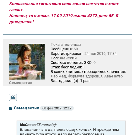
Колоссальная гигантская сила жизни светится в моих
глазах.
Наконец-то я мама. 17.09.2019 сынок 4272, рост 55. Я
дождалась!
Пока в пеленках
Сообщения:
60
Зарегистрирован:
24 ноя 2016, 17:34
Пол:
Женский
Сколько попыток ЭКО:
0
Стаж бесплодия:
1
В каких клиниках проводилось лечение:
Лаб мед, Формула здоровья, Ава-Петер
Благодарил (а):
1 раз
Семецветик
С
Семецветик
08 фев 2017, 12:12
о
о
б
щ
Юляша75 писал(а):
е
Вливания - это да, палка о двух концах. И прежде чем
н
вливать туда что-то, надо делать бакпосев из