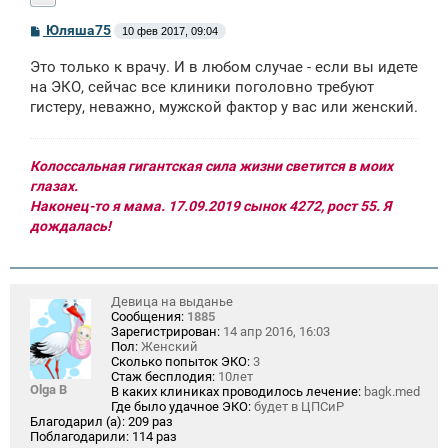
С
Юляша75
10 фев 2017, 09:04
о
о
Это только к врачу. И в любом случае - если вы идете
б
щ
на ЭКО, сейчас все клиники поголовно требуют
е
гистеру, неважно, мужской фактор у вас или женский.
н
и
е
Колоссальная гигантская сила жизни светится в моих
глазах.
Наконец-то я мама. 17.09.2019 сынок 4272, рост 55. Я
дождалась!
Девица на выданье
Сообщения:
1885
Зарегистрирован:
14 апр 2016, 16:03
Пол:
Женский
Сколько попыток ЭКО:
3
Стаж бесплодия:
10лет
Olga B
В каких клиниках проводилось лечение:
bagk.med
Где было удачное ЭКО:
будет в ЦПСиР
Благодарил (а):
209 раз
Поблагодарили:
114 раз