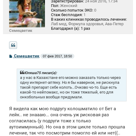
Зарегистрирован:
24 ноя 2016, 17:34
Пол:
Женский
Сколько попыток ЭКО:
0
Стаж бесплодия:
1
В каких клиниках проводилось лечение:
Лаб мед, Формула здоровья, Ава-Петер
Благодарил (а):
1 раз
Семецветик
С
Семецветик
07 фев 2017, 18:50
о
о
б
щ
Юляша75 писал(а):
е
а у нас в Казахстане его можно заказать только через
н
одну интернет-аптеку. Но я бы наверное, не рискнула
и
такой препарат себе колоть...Очково чо-то. Еще есть
е
какой-то нейпомакс, но он тоже тяжелый, его для
онкобольных вообще придумали.
Я видела как мою подругу колошматило от Бет а
лейк.. не знаааю... она очень уж рисковая раз
согласилась (у подруги тоже х только
аутоиммунный). Но она в этом цикле только прошла
лечение, так что посмотрим помогло ей или нет((..