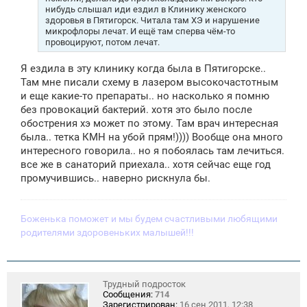
нибудь слышал иди ездил в Клинику женского
здоровья в Пятигорск. Читала там ХЭ и нарушение
микрофлоры лечат. И ещё там сперва чём-то
провоцируют, потом лечат.
Я ездила в эту клинику когда была в Пятигорске..
Там мне писали схему в лазером высокочастотным
и еще какие-то препараты.. но насколько я помню
без провокаций бактерий. хотя это было после
обострения хэ может по этому. Там врач интересная
была.. тетка КМН на убой прям!)))) Вообще она много
интересного говорила.. но я побоялась там лечиться.
все же в санаторий приехала.. хотя сейчас еще год
промучившись.. наверно рискнула бы.
Боженька поможет и мы будем счастливыми любящими
родителями здоровеньких малышей!!!
Трудный подросток
Сообщения:
714
Зарегистрирован:
16 сен 2011, 12:38