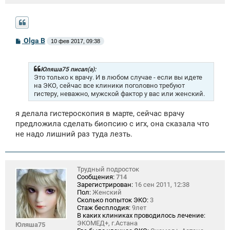
С
Olga B
10 фев 2017, 09:38
о
о
б
щ
Юляша75 писал(а):
е
Это только к врачу. И в любом случае - если вы идете
н
на ЭКО, сейчас все клиники поголовно требуют
и
гистеру, неважно, мужской фактор у вас или женский.
е
я делала гистероскопия в марте, сейчас врачу
предложила сделать биопсию с игх, она сказала что
не надо лишний раз туда лезть.
Трудный подросток
Сообщения:
714
Зарегистрирован:
16 сен 2011, 12:38
Пол:
Женский
Сколько попыток ЭКО:
3
Стаж бесплодия:
9лет
В каких клиниках проводилось лечение:
ЭКОМЕД+, г.Астана
Юляша75