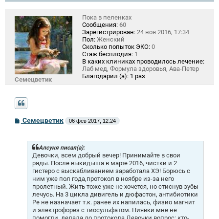
Пока в пеленках
Сообщения:
60
Зарегистрирован:
24 ноя 2016, 17:34
Пол:
Женский
Сколько попыток ЭКО:
0
Стаж бесплодия:
1
В каких клиниках проводилось лечение:
Лаб мед, Формула здоровья, Ава-Петер
Благодарил (а):
1 раз
Семецветик
С
Семецветик
06 фев 2017, 12:24
о
о
б
щ
Алсуня писал(а):
е
Девочки, всем добрый вечер! Принимайте в свои
н
ряды. После выкидыша в марте 2016, чистки и 2
и
гистеро с выскабливанием заработала ХЭ! Борюсь с
е
ним уже пол года,протокол в ноябре из-за него
пролетный. Жить тоже уже не хочется, но стиснув зубы
лечусь. На 3 цикла дивигель и дюфастон, антибиотики
Ре не назначает т.к. ранее их напилась, физио магнит
и электрофорез с тиосульфатом. Пиявки мне не
помогли, делала до протокола.Девочки вопрос: кто-