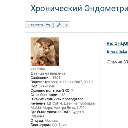
Хронический Эндометр
Ответить
Re: ЭНДО
С
vasiliska
о
о
Юльчик
б
щ
vasiliska
е
Девица на выданье
н
Сообщения:
1609
и
Зарегистрирован:
11 окт 2007, 03:10
е
Пол:
Женский
Сколько попыток ЭКО:
7
Стаж бесплодия:
12
В каких клиниках проводилось
лечение:
ЦПСиРЧ, Дети из пробирки,
МаМа, Мира, Альтра Вита, ЦПС
Где было удачное ЭКО:
Будет у
Симона
Откуда:
Москва
Благодарил (а):
1 раз