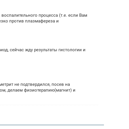
воспалительного процесса (т.е. если Вам
резко против плазмафереза и
од, сейчас жду результаты гистологии и
метрит не подтвердился, посев на
сом, делаем физиотерапию(магнит) и