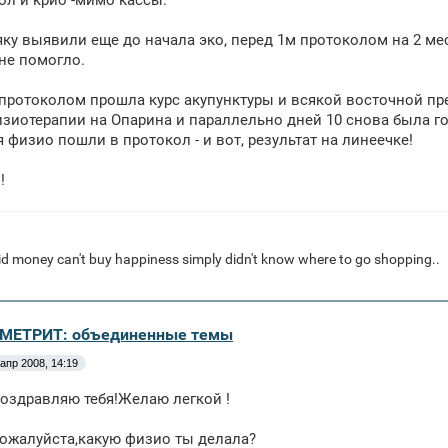
ол и крио -мимо кассы.
яку выявили еще до начала эко, перед 1м протоколом на 2 м
 не помогло.
протоколом прошла курс акупунктуры и всякой восточной пр
зиотерапии на Опарина и параллельно дней 10 снова была го
 физио пошли в протокол - и вот, результат на линеечке!
!
d money can't buy happiness simply didn't know where to go shopping..
ОМЕТРИТ: объединенные темы
 апр 2008, 14:19
оздравляю тебя!Желаю легкой !
ожалуйста,какую физио ты делала?