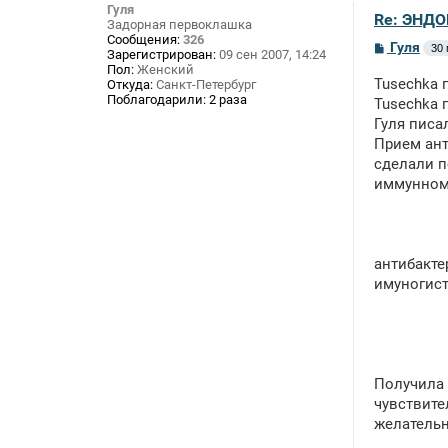
Гуля
Re: ЭНД
Задорная первоклашка
Сообщения:
326
С
Гуля
30 
Зарегистрирован:
09 сен 2007, 14:24
о
Пол:
Женский
о
Tusechka п
Откуда:
Санкт-Петербург
б
Поблагодарили:
2 раза
щ
Tusechka п
е
Гуля писал
н
Прием ант
и
е
сделали п
иммунном
антибакте
имуногист
Получила 
чувствите
желательн