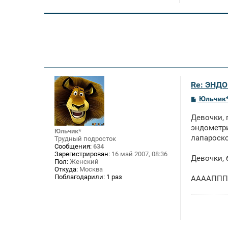
Re: ЭНД
С
Юльчик
о
о
Девочки, 
б
щ
эндометри
Юльчик*
е
лапароско
Трудный подросток
н
Сообщения:
634
и
Зарегистрирован:
16 май 2007, 08:36
е
Девочки, 
Пол:
Женский
Откуда:
Москва
Поблагодарили:
1 раз
ААААПППЧ