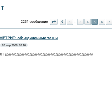
ит
Страница
5
из
64
2231 сообщение
1
3
4
5
6
7
…
Пред.
МЕТРИТ: объединенные темы
20 мар 2008, 02:16
 3301 @@@@@@@@@@@@@@@@@@@@@@@@@@@