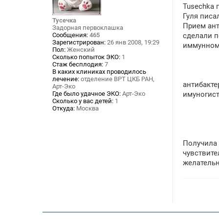
о
Tusechka п
б
щ
Гуля писал
Тусечка
е
Прием ант
Задорная первоклашка
н
Сообщения:
465
сделали п
и
Зарегистрирован:
26 янв 2008, 19:29
е
иммунном
Пол:
Женский
Сколько попыток ЭКО:
1
Стаж бесплодия:
7
В каких клиниках проводилось
лечение:
отделение ВРТ ЦКБ РАН,
антибакте
Арт-Эко
Где было удачное ЭКО:
Арт-Эко
имуногист
Сколько у вас детей:
1
Откуда:
Москва
Получила 
чувствите
желательн