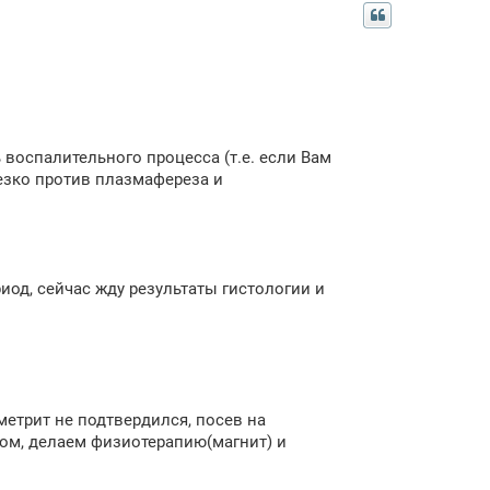
воспалительного процесса (т.е. если Вам
резко против плазмафереза и
од, сейчас жду результаты гистологии и
метрит не подтвердился, посев на
сом, делаем физиотерапию(магнит) и