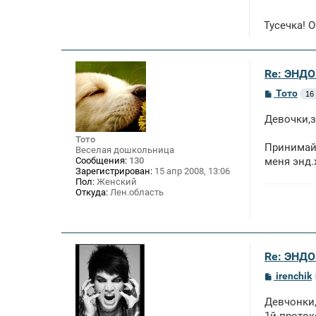
Тусечка! 
Re: ЭНД
С
Тото
16
о
о
Девочки,з
б
щ
Тото
е
Принимайт
Веселая дошкольница
н
Сообщения:
130
меня энд.
и
Зарегистрирован:
15 апр 2008, 13:06
е
Пол:
Женский
Откуда:
Лен.область
Re: ЭНД
С
irenchik
о
о
Девчонки,
б
щ