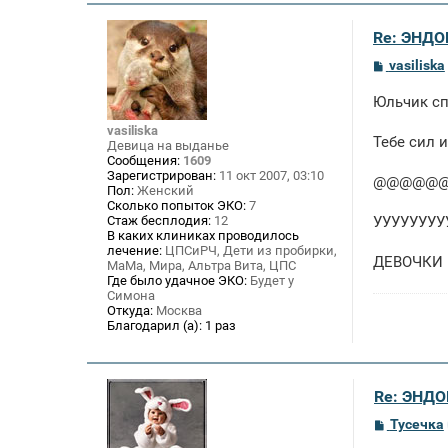
Re: ЭНДО
С
vasiliska
о
о
Юльчик спа
б
щ
vasiliska
е
Тебе сил и
Девица на выданье
н
Сообщения:
1609
и
Зарегистрирован:
11 окт 2007, 03:10
е
@@@@@
Пол:
Женский
Сколько попыток ЭКО:
7
Стаж бесплодия:
12
УУУУУУУУ
В каких клиниках проводилось
лечение:
ЦПСиРЧ, Дети из пробирки,
ДЕВОЧКИ Б
МаМа, Мира, Альтра Вита, ЦПС
Где было удачное ЭКО:
Будет у
Симона
Откуда:
Москва
Благодарил (а):
1 раз
Re: ЭНД
С
Тусечка
о