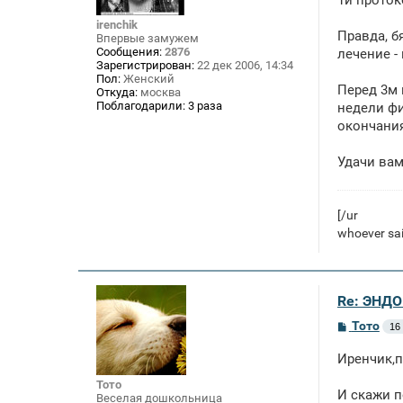
1й проток
е
н
irenchik
Правда, б
и
Впервые замужем
е
Сообщения:
2876
лечение -
Зарегистрирован:
22 дек 2006, 14:34
Пол:
Женский
Перед 3м 
Откуда:
москва
Поблагодарили:
3 раза
недели фи
окончания
Удачи вам
[/ur
whoever sai
Re: ЭНД
С
Тото
16
о
о
Иренчик,п
б
щ
Тото
е
И скажи п
Веселая дошкольница
н