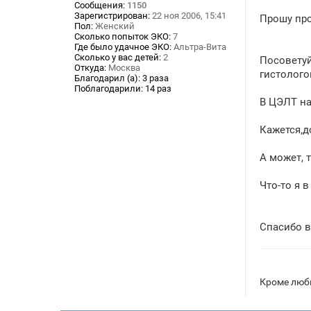
Сообщения:
1150
н
Зарегистрирован:
22 ноя 2006, 15:41
Прошу про
и
Пол:
Женский
е
Сколько попыток ЭКО:
7
Где было удачное ЭКО:
Альтра-Вита
Сколько у вас детей:
2
Посоветуй
Откуда:
Москва
гистолого
Благодарил (а):
3 раза
Поблагодарили:
14 раз
В ЦЭЛТ на
Кажется,д
А может, 
Что-то я в
Спасибо в
Кроме любв