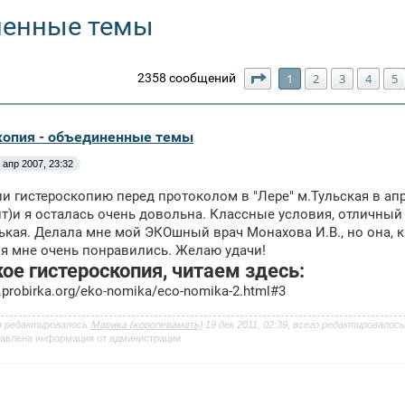
ненные темы
Страница
1
из
68
2358 сообщений
1
2
3
4
5
копия - объединенные темы
 апр 2007, 23:32
и гистероскопию перед протоколом в "Лере" м.Тульская в апр
ит)и я осталась очень довольна. Классные условия, отличный н
ькая. Делала мне мой ЭКОшный врач Монахова И.В., но она, к
я мне очень понравились. Желаю удачи!
кое гистероскопия, читаем здесь:
.probirka.org/eko-nomika/eco-nomika-2.html#3
з редактировалось
Марика (королевамать)
19 дек 2011, 02:39, всего редактировалось 
авлена информация от администрации