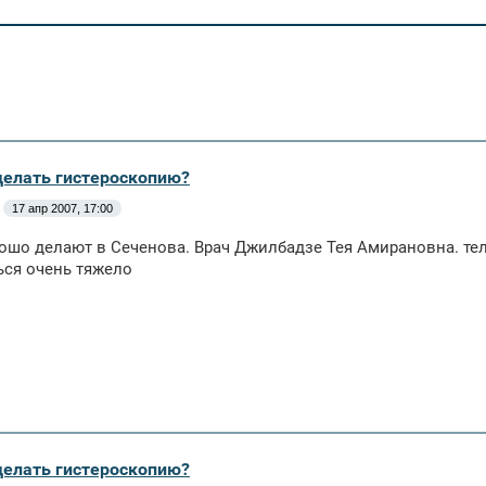
сделать гистероскопию?
17 апр 2007, 17:00
ошо делают в Сеченова. Врач Джилбадзе Тея Амирановна. тел
ься очень тяжело
сделать гистероскопию?