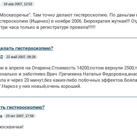
t
18 апр 2007, 12:53
Москворечье". Там точно делают гистероскопию. По деньгам 
стероскопию (Ищенко) в ноябре 2006. Бюрократия жуткая!!! Отд
три часа только в регистратуре провела!!!!!!
сделать гистероскопию?
02
22 май 2007, 08:28
и в апреле на Опарина.Стоимость 14200,потом вернули 2500,та
нально и заботливо.Врач -Гречихина Наталья Федоровна,ана
ла я через 20 минут,без каких-либо побочных эффектов.Бояла
".Наркоз у них новый,очень хороший.
ать гистероскопию?
а
23 окт 2007, 17:58
москвички!