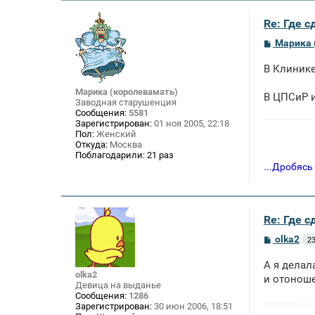
Re: Где 
С
Марика 
о
о
В Клинике
б
щ
е
Марика (королевамать)
В ЦПСиР и
н
Заводная старушенция
и
Сообщения:
5581
е
Зарегистрирован:
01 ноя 2005, 22:18
Пол:
Женский
Откуда:
Москва
Поблагодарили:
21 раз
...Дробясь
Re: Где 
С
olka2
23
о
о
А я делал
б
olka2
щ
и отоноше
Девица на выданье
е
Сообщения:
1286
н
Зарегистрирован:
30 июн 2006, 18:51
и