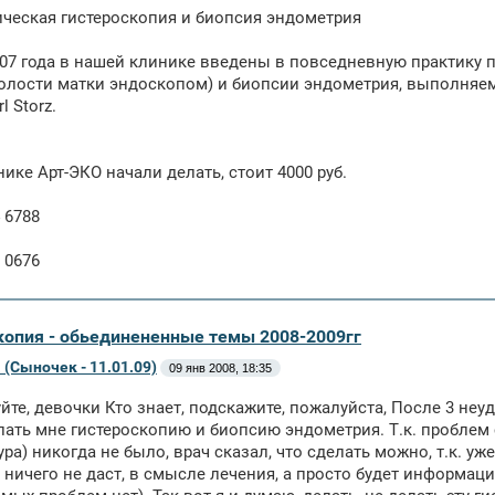
ческая гистероскопия и биопсия эндометрия
07 года в нашей клинике введены в повседневную практику 
полости матки эндоскопом) и биопсии эндометрия, выполня
 Storz.
нике Арт-ЭКО начали делать, стоит 4000 руб.
 6788
 0676
копия - обьединененные темы 2008-2009гг
(Сыночек - 11.01.09)
09 янв 2008, 18:35
йте, девочки Кто знает, подскажите, пожалуйста, После 3 н
лать мне гистероскопию и биопсию эндометрия. Т.к. проблем 
ура) никогда не было, врач сказал, что сделать можно, т.к. уж
 ничего не даст, в смысле лечения, а просто будет информация 