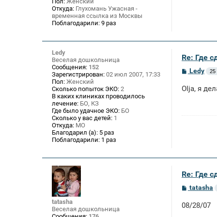
Пол:
Женский
е
Откуда:
Глухомань Ужасная -
временная ссылка из Москвы
Поблагодарили:
9 раз
Ledy
Re: Где 
Веселая дошкольница
Сообщения:
152
С
Ledy
25 
Зарегистрирован:
02 июл 2007, 17:33
о
Пол:
Женский
о
Olja, я д
Сколько попыток ЭКО:
2
б
В каких клиниках проводилось
щ
лечение:
БО, КЗ
е
Где было удачное ЭКО:
БО
н
и
Сколько у вас детей:
1
е
Откуда:
МО
Благодарил (а):
5 раз
Поблагодарили:
1 раз
Re: Где 
С
tatasha
о
о
tatasha
08/28/07
б
Веселая дошкольница
щ
Сообщения:
176