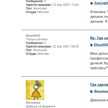
Сообщения:
2
С
SunLigh
Зарегистрирован:
12 апр 2007, 13:00
о
Пол:
Женский
о
Клиника "
Откуда:
Москва
б
щ
делали ги
е
делали. Я 
н
и
е
Elena0602
Re: Где 
Только зачали
Сообщения:
3
С
Elena06
Зарегистрирован:
22 апр 2007, 08:55
о
Пол:
Женский
о
Мне делал
Откуда:
Москва
б
щ
профессио
е
дочкой.Уш
н
тряслась?
и
е
Где сдел
С
Фасольк
о
о
Девушки-
б
Фасолька
щ
Девица на выданье
е