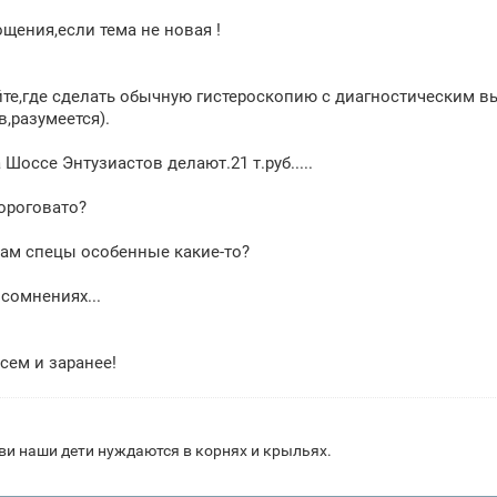
щения,если тема не новая !
те,где сделать обычную гистероскопию с диагностическим 
в,разумеется).
 Шоссе Энтузиастов делают.21 т.руб.....
ороговато?
там спецы особенные какие-то?
 сомнениях...
сем и заранее!
и наши дети нуждаются в корнях и крыльях.