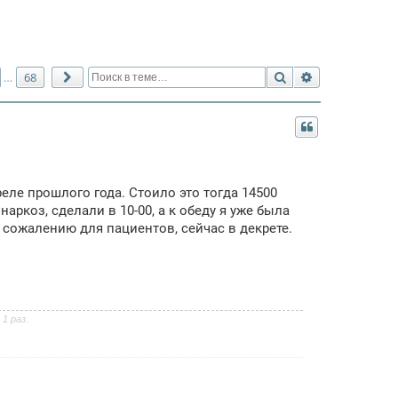
Поиск
Расширенный 
68
…
След.
еле прошлого года. Стоило это тогда 14500
аркоз, сделали в 10-00, а к обеду я уже была
 сожалению для пациентов, сейчас в декрете.
1 раз.