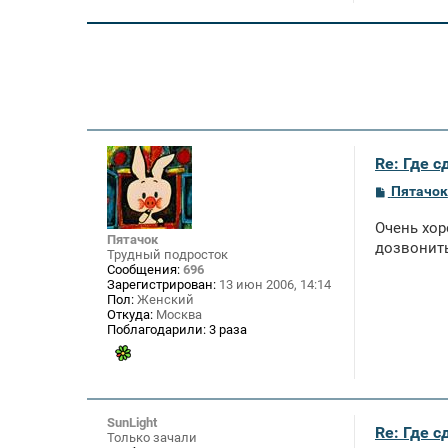
Re: Где 
С
Пятачок
о
о
Очень хор
б
Пятачок
щ
дозвонит
Трудный подросток
е
Сообщения:
696
н
Зарегистрирован:
13 июн 2006, 14:14
и
Пол:
Женский
е
Откуда:
Москва
Поблагодарили:
3 раза
SunLight
Re: Где 
Только зачали