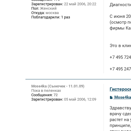
е
Зарегистрирован:
22 май 2006, 20:22
Диагности
н
Пол:
Женский
и
Откуда:
москва
е
С июня 20
Поблагодарили:
1 раз
(осмотр 
фирмы Karl
Это в кли
+7 495 724
+7 495 247
Mose4ka (Сыночек - 11.01.09)
Гистерос
Пока в пеленках
Сообщения:
72
С
Mose4ka 
Зарегистрирован:
05 май 2006, 12:09
о
о
Здравству
б
щ
врачу сде
е
растет на 
н
принципе,
и
е