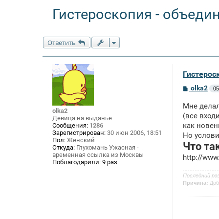
Гистероскопия - объеди
Ответить
Гистерос
С
olka2
05
о
о
Мне делал
б
olka2
щ
(все вход
Девица на выданье
е
как новен
Сообщения:
1286
н
Зарегистрирован:
30 июн 2006, 18:51
Но услови
и
Пол:
Женский
е
Что та
Откуда:
Глухомань Ужасная -
временная ссылка из Москвы
http://www
Поблагодарили:
9 раз
Последний ра
Причина:
Доб