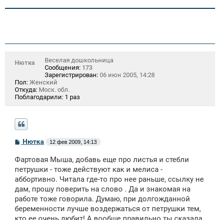
Веселая дошкольница
Нютка
Сообщения:
173
Зарегистрирован:
06 июн 2005, 14:28
Пол:
Женский
Откуда:
Моск. обл.
Поблагодарили:
1 раз
С
Нютка
12 фев 2009, 14:13
о
о
Фартовая Мыша, добавь еще про листья и стебли
б
щ
петрушки - тоже действуют как и мелиса -
е
аббортивно. Читала где-то про нее раньше, ссылку не
н
дам, прошу поверить на слово . Да и знакомая на
и
е
работе тоже говорила. Думаю, при долгожданной
беременности лучше воздержаться от петрушки тем,
кто ее очень любит! А вообще правильно ты сказала,