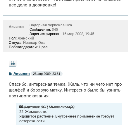
все дело в дозировке!
Задорная первоклашка
Аксанья
Сообщения:
345
Зарегистрирован:
16 мар 2008, 19:45
Пол:
Женский
Откуда:
Йошкар-Ола
Поблагодарили:
1 раз
С
Аксанья
23 апр 2009, 23:31
о
о
Спасибо, интересная темка. Жаль, что ни чего нет про
б
щ
шалфей и боровую матку. Интересно было бы узнать
е
противопоказания.
н
и
е
Фартовая ССЦ Мыша писал(а):
22. Жимолость.
Ядовитое растение. Внутреннее применение требует
осторожности.