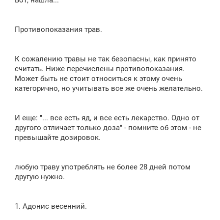
Вот, нашла...
б
щ
е
н
Противопоказания трав.
и
е
К сожалению травы не так безопасны, как принято
считать. Ниже перечислены противопоказания.
Может быть не стоит относиться к этому очень
категорично, но учитывать все же очень желательно.
И еще: "... все есть яд, и все есть лекарство. Одно от
другого отличает только доза" - помните об этом - не
превышайте дозировок.
любую траву употреблять не более 28 дней потом
другую нужно.
1. Адонис весенний.