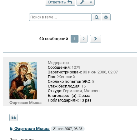
Ответить
Поиск
Расширенный п
46 сообщений
1
2
След.
Модератор
Сообщения:
1279
Зарегистрирован:
03 июн 2006, 02:07
Пол:
Женский
Сколько попыток ЭКО:
8
Стаж бесплодия:
15
Откуда:
Германия, Мюнхен
Благодарил (а):
2 раза
Поблагодарили:
13 раз
Фартовая Мыша
С
Фартовая Мыша
21 ноя 2007, 08:28
о
о