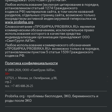
принадлежат ООО «СвитГрупп АйТи».
Любое использование (включая цитирование в порядке,
установленном статьей 1274 Гражданского
кодекса РФ) материалов сайта, в том числе названий
разделов, отдельных страниц сайта, возможно только
посредством активной индексируемой гиперссылки на
www.probirka.org
.
Словосочетание «ПРОБИРКА/PROBIRKA.RU» является
коммерческим обозначением, исключительное право
использования которого в качестве средства
индивидуализации организации принадлежит ООО
«СвитГрупп АйТи».
Любое использование коммерческого обозначения
«ПРОБИРКА/PROBIRKA.RU» возможно только в порядке,
установленном пунктом 5 статьи 1539 Гражданского
кодекса РФ.
Политика конфиденциальности
© 2003-2026, ООО «СвитГрупп АйТи»,
16+
127521, г. Москва, ул. Октябрьская, д.98,
стр.2
тел.: +7 495 608-26-25
Probirka.org - проблемы бесплодия, ЭКО, беременность и
роды после ЭКО