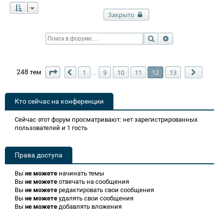
Закрыто
Поиск
Расширенный п
Страница
12
из
13
248 тем
1
9
10
11
12
13
…
Пред.
След.
Кто сейчас на конференции
Сейчас этот форум просматривают: нет зарегистрированных
пользователей и 1 гость
Права доступа
Вы
не можете
начинать темы
Вы
не можете
отвечать на сообщения
Вы
не можете
редактировать свои сообщения
Вы
не можете
удалять свои сообщения
Вы
не можете
добавлять вложения