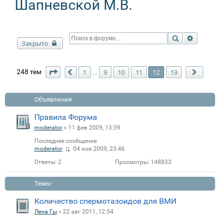
Шапневской М.В.
Поиск
Расшир
Закрыто
Страница
12
из
13
248 тем
1
9
10
11
12
13
…
Пред.
След.
Объявления
Правила Форума
moderator
» 11 фев 2009, 13:39
Последнее сообщение
moderator
04 ноя 2009, 23:46
Ответы:
2
Просмотры:
148833
Темы
Количество спермотазоидов для ВМИ
Лена Гы
» 22 авг 2011, 12:54