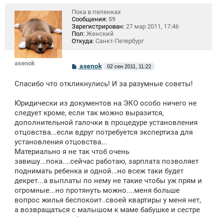
Пока в пеленках
Сообщения:
59
Зарегистрирован:
27 мар 2011, 17:46
Пол:
Женский
Откуда:
Санкт-Петербург
asenok
С
asenok
02 сен 2011, 11:22
о
о
Спасибо что откликнулись! И за разумные советы!
б
щ
е
Юридически из документов на ЭКО особо ничего не
н
следует кроме, если так можно выразится,
и
е
дополнительной галочки в процедуре установления
отцовства...если вдруг потребуется экспертиза для
установления отцовства...
Материально я не так чтоб очень
завишу...пока....сейчас работаю, зарплата позволяет
поднимать ребенка и одной...но всеж таки будет
декрет...а выплаты по нему не такие чтобы уж прям и
огромные...но протянуть можно....меня больше
вопрос жилья беспокоит..своей квартиры у меня нет,
а возвращаться с малышом к маме бабушке и сестре