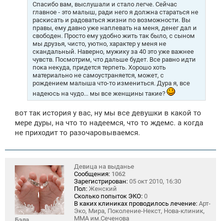
е
Спасибо вам, выслушали и стало легче. Сейчас
н
главное - это малыш, ради него я должна стараться не
и
раскисать и радоваться жизни по возможности. Вы
е
правы, ему давно уже наплевать на меня, денег дал и
свободен. Просто ему удобно жить так было, с сыном
мы друзья, чисто, уютно, характер у меня не
скандальный. Наверно, мужику за 40 это уже важнее
чувств. Посмотрим, что дальше будет. Все равно идти
пока некуда, придется терпеть. Хорошо хоть
материально не самоустраняется, может, с
рождением малыша что-то измениться. Дура я, все
надеюсь на чудо... мы все женщины такие?
вот так история у вас, ну мы все девушки в какой то
мере дуры, на что то надеемся, что то ждемс. а когда
не приходит то разочаровываемся.
Девица на выданье
Сообщения:
1062
Зарегистрирован:
05 окт 2010, 16:30
Пол:
Женский
Сколько попыток ЭКО:
0
В каких клиниках проводилось лечение:
Арт-
Эко, Мира, Поколение-Некст, Нова-клиник,
ММА им.Сеченова
Бэла