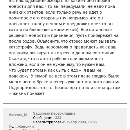
вы накладываете эмбарго на какие-либо плохие
новости для вас, что вы передумали, не надо пока
никаких ответов, если только речь не идет о
позитиве с его стороны (ну например, что он
посыплет голову пеплом и предложит все что вы
хотите на блюдечке с каемочкой). Все остальные
решения, новости и признания, пусть прибережет на
после родов. Объясните, что стресс может вызвать
катастрофу. Ведь невозможно предвидеть, как ваш
организм реагирует на стресс в данном состоянии.
Скажите, что в этого ребенка слишком много
вложено, если он не нужен ему, то нужен вам.
Что будет потом и как быть с ядом, я вам не
подскажу. У самой не все в этом плане гладко. Было
много чего в браке и теперь уже нет полного счастья.
Подпортилось что-то. Безвозвратно или с возвратом
– жизнь покажет.
Задорная первоклашка
Varvara_M
Сообщения:
333
Зарегистрирован:
06 апр 2009, 16:56
Пол:
Женский