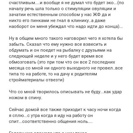
счастливым....и вообще я не думал что будет эко...(по
началу речь шла только о стимуляции овуляции и
зачатии естественным способом у нас ЖФ да и
никто его пинками не гнал в клинику..а даже
наоборот он меня убеждал что надо идти до конца)...
Ну в общем много такого наговорил чего я хотела бы
забыть. Сказал что ему нужно все взвесить и
обдумать и он поедет на рыбалку с друзьями на
следующей неделе и у него будет время все
обмозговать (это при том что он все 2 последних
месяца со мной ни одного выходного не провел..все
типа то на работе, то на дачу к родителям
стройматериалы отвезти)
Что со мной творилось описывать не буду...как удар
ножом в спину.
Сейчас домой все также приходит к часу ночи когда
я сплю...с утра когда я иду на работу он
спит...соответственно общения ноль....