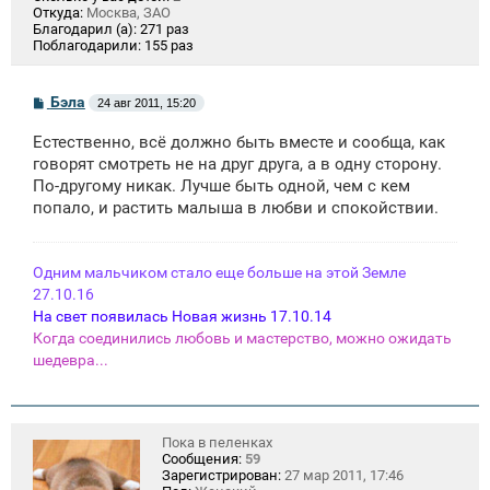
Откуда:
Москва, ЗАО
Благодарил (а):
271 раз
Поблагодарили:
155 раз
С
Бэла
24 авг 2011, 15:20
о
о
Естественно, всё должно быть вместе и сообща, как
б
щ
говорят смотреть не на друг друга, а в одну сторону.
е
По-другому никак. Лучше быть одной, чем с кем
н
попало, и растить малыша в любви и спокойствии.
и
е
Одним мальчиком стало еще больше на этой Земле
27.10.16
На свет появилась Новая жизнь 17.10.14
Когда соединились любовь и мастерство, можно ожидать
шедевра...
Пока в пеленках
Сообщения:
59
Зарегистрирован:
27 мар 2011, 17:46