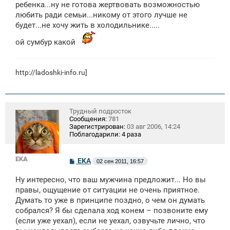
ребенка...ну не готова жертвовать возможностью
любить ради семьи...никому от этого лучше не
будет...не хочу жить в холодильнике.....
ой сумбур какой
http://ladoshki-info.ru]
Трудный подросток
Сообщения:
781
Зарегистрирован:
03 авг 2006, 14:24
Поблагодарили:
4 раза
EKA
С
EKA
02 сен 2011, 16:57
о
о
Ну интересно, что ваш мужчина предложит... Но вы
б
щ
правы, ощущение от ситуации не очень приятное.
е
Думать то уже в принципе поздно, о чем он думать
н
собрался? Я бы сделала ход конем – позвоните ему
и
е
(если уже уехал), если не уехал, озвучьте лично, что