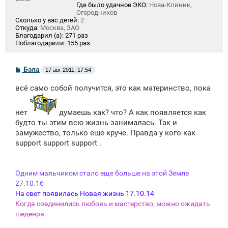
Где было удачное ЭКО:
Нова-Клиник,
Огородников
Сколько у вас детей:
2
Откуда:
Москва, ЗАО
Благодарил (а):
271 раз
Поблагодарили:
155 раз
С
Бэла
17 авг 2011, 17:54
о
о
всё само собой получится, это как материнство, пока
б
щ
е
н
нет
думаешь как? что? А как появляется как
и
будто ты этим всю жизнь занималась. Так и
е
замужество, только еще круче. Правда у кого как
support support support .
Одним мальчиком стало еще больше на этой Земле
27.10.16
На свет появилась Новая жизнь 17.10.14
Когда соединились любовь и мастерство, можно ожидать
шедевра...