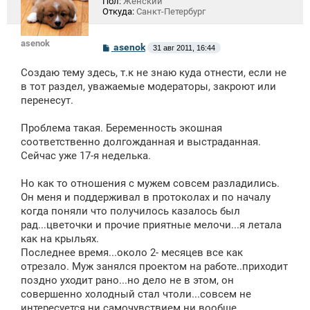
Пол:
Женский
Откуда:
Санкт-Петербург
asenok
С
asenok
31 авг 2011, 16:44
о
о
Создаю тему здесь, т.к не знаю куда отнести, если не
б
щ
в тот раздел, уважаемые модераторы, закроют или
е
перенесут.
н
и
е
Проблема такая. Беременность экошная
соответственно долгожданная и выстраданная.
Сейчас уже 17-я неделька.
Но как то отношения с мужем совсем разладились.
Он меня и поддерживал в протоколах и по началу
когда поняли что получилось казалось был
рад...цветочки и прочие приятные мелочи...я летала
как на крыльях.
Последнее время...около 2- месяцев все как
отрезало. Муж занялся проектом на работе..приходит
поздно уходит рано...но дело не в этом, он
совершенно холодный стал чтоли...совсем не
интересуется ни самочувствием ни вообще