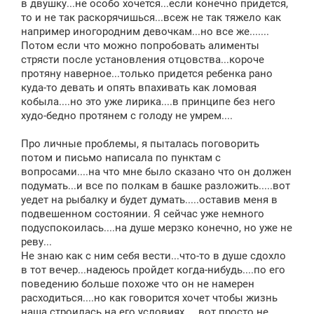
в двушку...не особо хочется...если конечно придется,
то и не так раскорячишься...всеж не так тяжело как
например иногородним девочкам...но все же.......
Потом если что можно попробовать алименты
стрясти после установления отцовства...короче
протяну наверное...только придется ребенка рано
куда-то девать и опять впахивать как ломовая
кобыла....но это уже лирика....в принципе без него
худо-бедно протянем с голоду не умрем....
Про личные проблемы, я пыталась поговорить
потом и письмо написала по пунктам с
вопросами....на что мне было сказано что он должен
подумать...и все по полкам в башке разложить.....вот
уедет на рыбалку и будет думать.....оставив меня в
подвешенном состоянии. Я сейчас уже немного
подуспокоилась....на душе мерзко конечно, но уже не
реву...
Не знаю как с ним себя вести...что-то в душе сдохло
в тот вечер...надеюсь пройдет когда-нибудь....по его
поведению больше похоже что он не намерен
расходиться....но как говорится хочет чтобы жизнь
наша строилась на его условиях.....вот просто не