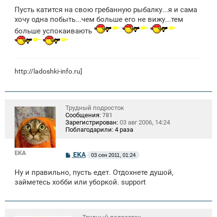
Пусть катится на свою гребанную рыбалку...я и сама
хочу одна побыть...чем больше его не вижу...тем
больше успокаивають
http://ladoshki-info.ru]
Трудный подросток
Сообщения:
781
Зарегистрирован:
03 авг 2006, 14:24
Поблагодарили:
4 раза
EKA
С
EKA
03 сен 2011, 01:24
о
о
Ну и правильно, пусть едет. Отдохнете душой,
б
щ
займетесь хобби или уборкой. support
е
н
и
е