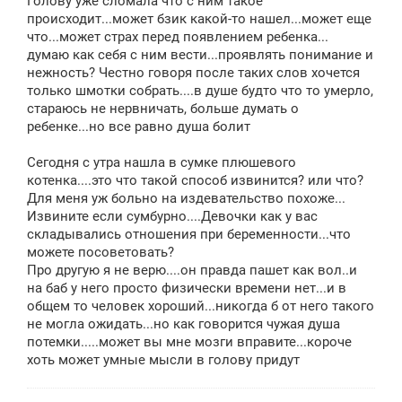
Голову уже сломала что с ним такое
происходит...может бзик какой-то нашел...может еще
что...может страх перед появлением ребенка...
думаю как себя с ним вести...проявлять понимание и
нежность? Честно говоря после таких слов хочется
только шмотки собрать....в душе будто что то умерло,
стараюсь не нервничать, больше думать о
ребенке...но все равно душа болит
Сегодня с утра нашла в сумке плюшевого
котенка....это что такой способ извинится? или что?
Для меня уж больно на издевательство похоже...
Извините если сумбурно....Девочки как у вас
складывались отношения при беременности...что
можете посоветовать?
Про другую я не верю....он правда пашет как вол..и
на баб у него просто физически времени нет...и в
общем то человек хороший...никогда б от него такого
не могла ожидать...но как говорится чужая душа
потемки.....может вы мне мозги вправите...короче
хоть может умные мысли в голову придут