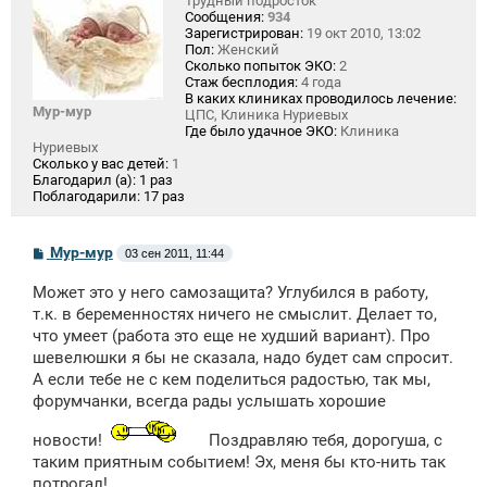
Трудный подросток
Сообщения:
934
Зарегистрирован:
19 окт 2010, 13:02
Пол:
Женский
Сколько попыток ЭКО:
2
Стаж бесплодия:
4 года
В каких клиниках проводилось лечение:
Мур-мур
ЦПС, Клиника Нуриевых
Где было удачное ЭКО:
Клиника
Нуриевых
Сколько у вас детей:
1
Благодарил (а):
1 раз
Поблагодарили:
17 раз
С
Мур-мур
03 сен 2011, 11:44
о
о
Может это у него самозащита? Углубился в работу,
б
щ
т.к. в беременностях ничего не смыслит. Делает то,
е
что умеет (работа это еще не худший вариант). Про
н
шевелюшки я бы не сказала, надо будет сам спросит.
и
е
А если тебе не с кем поделиться радостью, так мы,
форумчанки, всегда рады услышать хорошие
новости!
Поздравляю тебя, дорогуша, с
таким приятным событием! Эх, меня бы кто-нить так
потрогал!