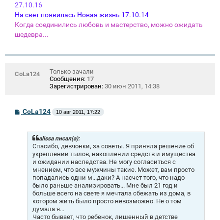
27.10.16
На свет появилась Новая жизнь 17.10.14
Когда соединились любовь и мастерство, можно ожидать
шедевра...
Только зачали
CoLa124
Сообщения:
17
Зарегистрирован:
30 июн 2011, 14:38
С
CoLa124
10 авг 2011, 17:22
о
о
б
щ
alissa писал(а):
е
Спасибо, девчонки, за советы. Я приняла решение об
н
укреплении тылов, накоплении средств и имущества
и
и ожидании наследства. Не могу согласиться с
е
мнением, что все мужчины такие. Может, вам просто
попадались одни м...даки? А насчет того, что надо
было раньше анализировать... Мне был 21 год и
больше всего на свете я мечтала сбежать из дома, в
котором жить было просто невозможно. Не о том
думала я...
Часто бывает, что ребенок, лишенный в детстве