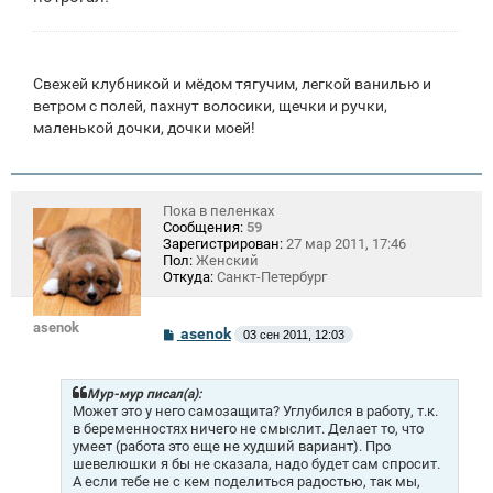
Свежей клубникой и мёдом тягучим, легкой ванилью и
ветром с полей, пахнут волосики, щечки и ручки,
маленькой дочки, дочки моей!
Пока в пеленках
Сообщения:
59
Зарегистрирован:
27 мар 2011, 17:46
Пол:
Женский
Откуда:
Санкт-Петербург
asenok
С
asenok
03 сен 2011, 12:03
о
о
б
щ
Мур-мур писал(а):
е
Может это у него самозащита? Углубился в работу, т.к.
н
в беременностях ничего не смыслит. Делает то, что
и
умеет (работа это еще не худший вариант). Про
е
шевелюшки я бы не сказала, надо будет сам спросит.
А если тебе не с кем поделиться радостью, так мы,