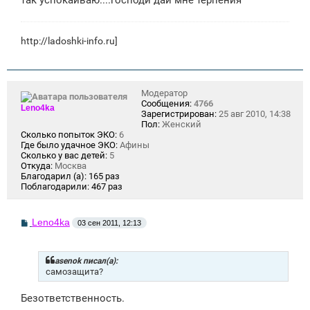
так успокаиваю....господи дай мне терпения
http://ladoshki-info.ru]
Модератор
Сообщения:
4766
Leno4ka
Зарегистрирован:
25 авг 2010, 14:38
Пол:
Женский
Сколько попыток ЭКО:
6
Где было удачное ЭКО:
Афины
Сколько у вас детей:
5
Откуда:
Москва
Благодарил (а):
165 раз
Поблагодарили:
467 раз
С
Leno4ka
03 сен 2011, 12:13
о
о
б
щ
asenok писал(а):
е
самозащита?
н
и
Безответственность.
е