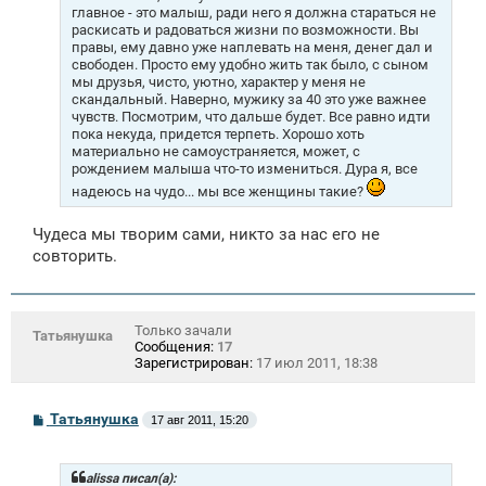
н
главное - это малыш, ради него я должна стараться не
и
раскисать и радоваться жизни по возможности. Вы
е
правы, ему давно уже наплевать на меня, денег дал и
свободен. Просто ему удобно жить так было, с сыном
мы друзья, чисто, уютно, характер у меня не
скандальный. Наверно, мужику за 40 это уже важнее
чувств. Посмотрим, что дальше будет. Все равно идти
пока некуда, придется терпеть. Хорошо хоть
материально не самоустраняется, может, с
рождением малыша что-то измениться. Дура я, все
надеюсь на чудо... мы все женщины такие?
Чудеса мы творим сами, никто за нас его не
совторить.
Только зачали
Татьянушка
Сообщения:
17
Зарегистрирован:
17 июл 2011, 18:38
С
Татьянушка
17 авг 2011, 15:20
о
о
б
щ
alissa писал(а):