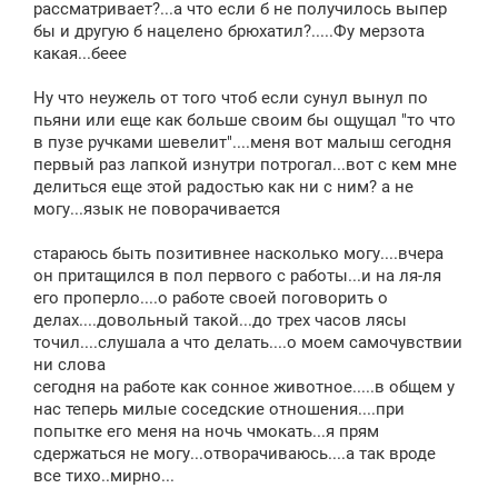
рассматривает?...а что если б не получилось выпер
бы и другую б нацелено брюхатил?.....Фу мерзота
какая...беее
Ну что неужель от того чтоб если сунул вынул по
пьяни или еще как больше своим бы ощущал "то что
в пузе ручками шевелит"....меня вот малыш сегодня
первый раз лапкой изнутри потрогал...вот с кем мне
делиться еще этой радостью как ни с ним? а не
могу...язык не поворачивается
стараюсь быть позитивнее насколько могу....вчера
он притащился в пол первого с работы...и на ля-ля
его проперло....о работе своей поговорить о
делах....довольный такой...до трех часов лясы
точил....слушала а что делать....о моем самочувствии
ни слова
сегодня на работе как сонное животное.....в общем у
нас теперь милые соседские отношения....при
попытке его меня на ночь чмокать...я прям
сдержаться не могу...отворачиваюсь....а так вроде
все тихо..мирно...