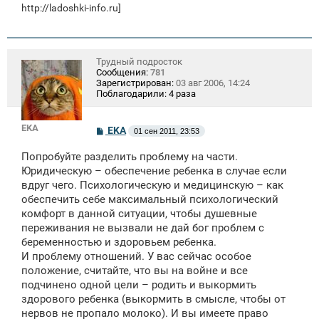
http://ladoshki-info.ru]
Трудный подросток
Сообщения:
781
Зарегистрирован:
03 авг 2006, 14:24
Поблагодарили:
4 раза
EKA
С
EKA
01 сен 2011, 23:53
о
о
Попробуйте разделить проблему на части.
б
щ
Юридическую – обеспечение ребенка в случае если
е
вдруг чего. Психологическую и медицинскую – как
н
обеспечить себе максимальный психологический
и
е
комфорт в данной ситуации, чтобы душевные
переживания не вызвали не дай бог проблем с
беременностью и здоровьем ребенка.
И проблему отношений. У вас сейчас особое
положение, считайте, что вы на войне и все
подчинено одной цели – родить и выкормить
здорового ребенка (выкормить в смысле, чтобы от
нервов не пропало молоко). И вы имеете право