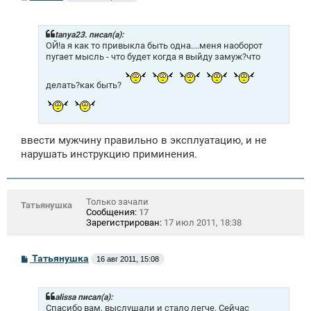
о
о
б
щ
tanya23. писал(а):
е
ОЙ!а я как то привыкла быть одна....меня наоборот
н
пугает мысль - что будет когда я выйду замуж?что
и
е
делать?как быть?
ввести мужчину правильно в эксплуатацию, и не
нарушать инструкцию приминения.
Только зачали
Татьянушка
Сообщения:
17
Зарегистрирован:
17 июл 2011, 18:38
С
Татьянушка
16 авг 2011, 15:08
о
о
б
щ
alissa писал(а):
е
Спасибо вам, выслушали и стало легче. Сейчас