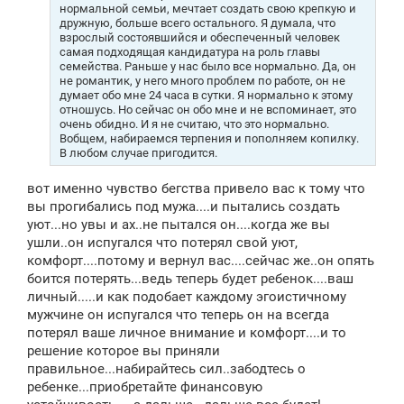
нормальной семьи, мечтает создать свою крепкую и
дружную, больше всего остального. Я думала, что
взрослый состоявшийся и обеспеченный человек
самая подходящая кандидатура на роль главы
семейства. Раньше у нас было все нормально. Да, он
не романтик, у него много проблем по работе, он не
думает обо мне 24 часа в сутки. Я нормально к этому
отношусь. Но сейчас он обо мне и не вспоминает, это
очень обидно. И я не считаю, что это нормально.
Вобщем, набираемся терпения и пополняем копилку.
В любом случае пригодится.
вот именно чувство бегства привело вас к тому что
вы прогибались под мужа....и пытались создать
уют...но увы и ах..не пытался он....когда же вы
ушли..он испугался что потерял свой уют,
комфорт....потому и вернул вас....сейчас же..он опять
боится потерять...ведь теперь будет ребенок....ваш
личный.....и как подобает каждому эгоистичному
мужчине он испугался что теперь он на всегда
потерял ваше личное внимание и комфорт....и то
решение которое вы приняли
правильное...набирайтесь сил..забодтесь о
ребенке...приобретайте финансовую