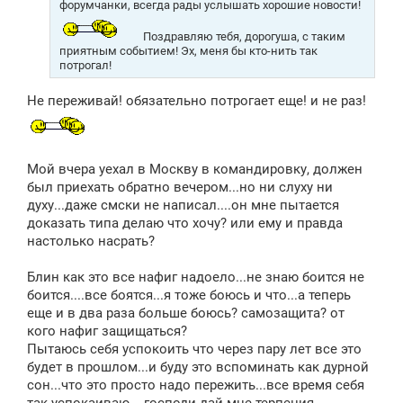
форумчанки, всегда рады услышать хорошие новости!
Поздравляю тебя, дорогуша, с таким
приятным событием! Эх, меня бы кто-нить так
потрогал!
Не переживай! обязательно потрогает еще! и не раз!
Мой вчера уехал в Москву в командировку, должен
был приехать обратно вечером...но ни слуху ни
духу...даже смски не написал....он мне пытается
доказать типа делаю что хочу? или ему и правда
настолько насрать?
Блин как это все нафиг надоело...не знаю боится не
боится....все боятся...я тоже боюсь и что...а теперь
еще и в два раза больше боюсь? самозащита? от
кого нафиг защищаться?
Пытаюсь себя успокоить что через пару лет все это
будет в прошлом...и буду это вспоминать как дурной
сон...что это просто надо пережить...все время себя