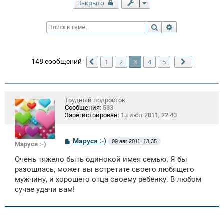
Закрыто
Поиск
Расширенный п
148 сообщений
1
2
3
4
5
Пред.
След.
Трудный подросток
Сообщения:
533
Зарегистрирован:
13 июл 2011, 22:40
С
Маруся :-)
09 авг 2011, 13:35
Маруся :-)
о
о
Очень тяжело быть одинокой имея семью. Я бы
б
щ
разошлась, может вы встретите своего любящего
е
мужчину, и хорошего отца своему ребенку. В любом
н
сучае удачи вам!
и
е