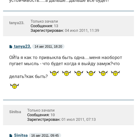
устойчивость.....а дальше...дальше все будет!
Только зачали
tanya23.
Сообщения:
13
Зарегистрирован:
04 июл 2011, 11:39
С
tanya23.
14 авг 2011, 18:20
о
о
ОЙ!а я как то привыкла быть одна....меня наоборот
б
щ
пугает мысль - что будет когда я выйду замуж?что
е
н
и
делать?как быть?
е
Только зачали
Sinitsa
Сообщения:
10
Зарегистрирован:
01 июл 2011, 07:13
С
Sinitsa
16 авг 2011, 09:45