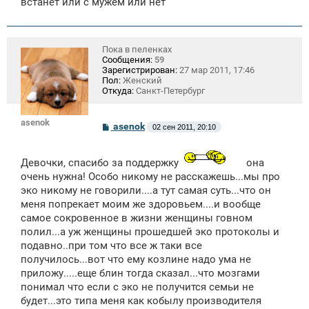
встанет или с мужем или нет
Пока в пеленках
Сообщения:
59
Зарегистрирован:
27 мар 2011, 17:46
Пол:
Женский
Откуда:
Санкт-Петербург
asenok
С
asenok
02 сен 2011, 20:10
о
о
б
Девочки, спасибо за поддержку
она
щ
е
очень нужна! Особо никому не расскажешь...мы про
н
эко никому не говорили....а тут самая суть...что он
и
е
меня попрекает моим же здоровьем....и вообще
самое сокровенное в жизни женщины говном
полил...а уж женщины прошедшей эко протоколы и
подавно..при том что все ж таки все
получилось...вот что ему козлине надо ума не
приложу.....еще блин тогда сказал...что мозгами
понимал что если с эко не получится семьи не
будет...это типа меня как кобылу производителя