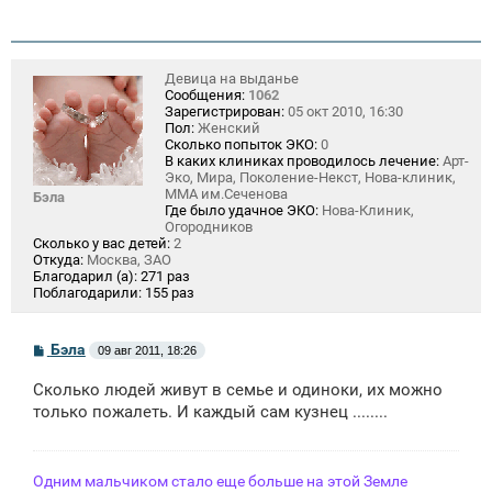
Девица на выданье
Сообщения:
1062
Зарегистрирован:
05 окт 2010, 16:30
Пол:
Женский
Сколько попыток ЭКО:
0
В каких клиниках проводилось лечение:
Арт-
Эко, Мира, Поколение-Некст, Нова-клиник,
ММА им.Сеченова
Бэла
Где было удачное ЭКО:
Нова-Клиник,
Огородников
Сколько у вас детей:
2
Откуда:
Москва, ЗАО
Благодарил (а):
271 раз
Поблагодарили:
155 раз
С
Бэла
09 авг 2011, 18:26
о
о
Сколько людей живут в семье и одиноки, их можно
б
щ
только пожалеть. И каждый сам кузнец ........
е
н
и
е
Одним мальчиком стало еще больше на этой Земле