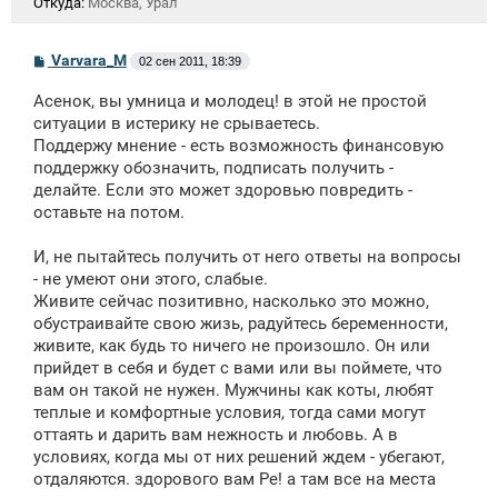
Откуда:
Москва, Урал
С
Varvara_M
02 сен 2011, 18:39
о
о
Асенок, вы умница и молодец! в этой не простой
б
щ
ситуации в истерику не срываетесь.
е
Поддержу мнение - есть возможность финансовую
н
поддержку обозначить, подписать получить -
и
е
делайте. Если это может здоровью повредить -
оставьте на потом.
И, не пытайтесь получить от него ответы на вопросы
- не умеют они этого, слабые.
Живите сейчас позитивно, насколько это можно,
обустраивайте свою жизь, радуйтесь беременности,
живите, как будь то ничего не произошло. Он или
прийдет в себя и будет с вами или вы поймете, что
вам он такой не нужен. Мужчины как коты, любят
теплые и комфортные условия, тогда сами могут
оттаять и дарить вам нежность и любовь. А в
условиях, когда мы от них решений ждем - убегают,
отдаляются. здорового вам Ре! а там все на места