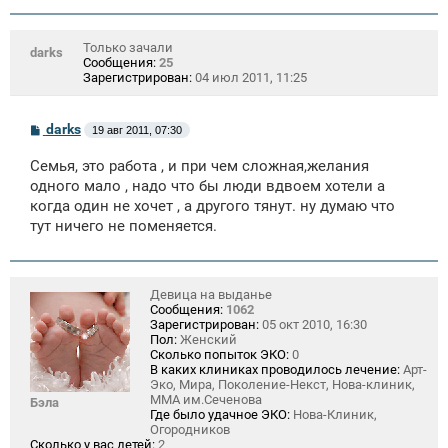
Только зачали
darks
Сообщения:
25
Зарегистрирован:
04 июл 2011, 11:25
С
darks
19 авг 2011, 07:30
о
о
Семья, это работа , и при чем сложная,желания
б
щ
одного мало , надо что бы люди вдвоем хотели а
е
когда один не хочет , а другого тянут. ну думаю что
н
тут ничего не поменяется.
и
е
Девица на выданье
Сообщения:
1062
Зарегистрирован:
05 окт 2010, 16:30
Пол:
Женский
Сколько попыток ЭКО:
0
В каких клиниках проводилось лечение:
Арт-
Эко, Мира, Поколение-Некст, Нова-клиник,
ММА им.Сеченова
Бэла
Где было удачное ЭКО:
Нова-Клиник,
Огородников
Сколько у вас детей:
2