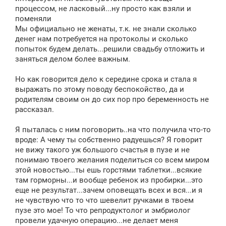
процессом, не ласковый...ну просто как взяли и
поменяли
Мы официально не женаты, т.к. не знали сколько
денег нам потребуется на протоколы и сколько
попыток будем делать...решили свадьбу отложить и
заняться делом более важным.
Но как говорится дело к середине срока и стала я
выражать по этому поводу беспокойство, да и
родителям своим он до сих пор про беременность не
рассказал.
Я пыталась с ним поговорить..на что получила что-то
вроде: А чему ты собственно радуешься? Я говорит
не вижу такого уж большого счастья в пузе и не
понимаю твоего желания поделиться со всем миром
этой новостью...ты ешь горстями таблетки...всякие
там горморны...и вообще ребенок из пробирки...это
еще не результат...зачем оповещать всех и вся...и я
не чувствую что то что шевелит ручками в твоем
пузе это мое! То что репродуктолог и эмбриолог
провели удачную операцию...не делает меня