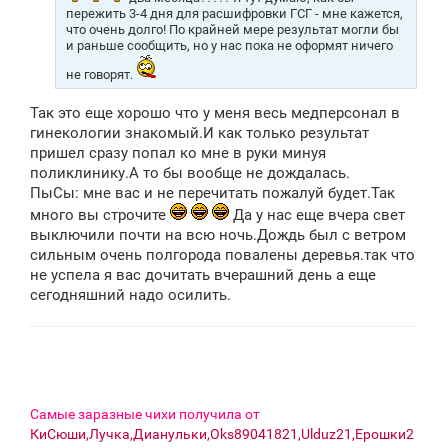
и
пережить 3-4 дня для расшифровки ГСГ - мне кажется,
е
что очень долго! По крайней мере результат могли бы
и раньше сообщить, но у нас пока не оформят ничего
не говорят.
Так это еще хорошо что у меня весь медперсонал в
гинекологии знакомый.И как только результат
пришел сразу попал ко мне в руки минуя
поликлинику.А то бы вообще не дождалась.
ПыСы: мне вас и не перечитать пожалуй будет.Так
много вы строчите
Да у нас еще вчера свет
выключили почти на всю ночь.Дождь был с ветром
сильным очень полгорода повалены деревья.так что
не успела я вас дочитать вчерашний день а еще
сегодняшний надо осилить.
Самые заразные чихи получила от
КиСюши,Лучка,Дианульки,Oks89041821,Ulduz21,Ерошки2