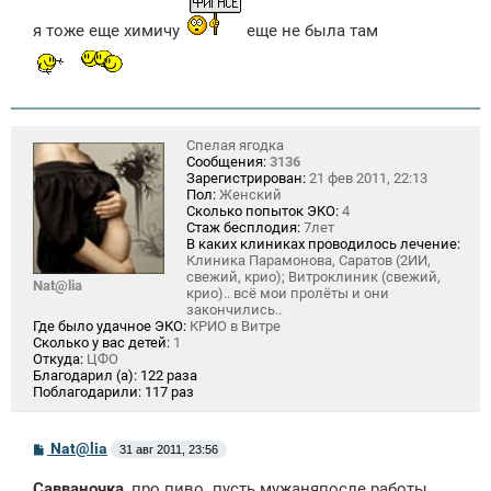
я тоже еще химичу
еще не была там
Спелая ягодка
Сообщения:
3136
Зарегистрирован:
21 фев 2011, 22:13
Пол:
Женский
Сколько попыток ЭКО:
4
Стаж бесплодия:
7лет
В каких клиниках проводилось лечение:
Клиника Парамонова, Саратов (2ИИ,
свежий, крио); Витроклиник (свежий,
Nat@lia
крио).. всё мои пролёты и они
закончились..
Где было удачное ЭКО:
КРИО в Витре
Сколько у вас детей:
1
Откуда:
ЦФО
Благодарил (а):
122 раза
Поблагодарили:
117 раз
С
Nat@lia
31 авг 2011, 23:56
о
о
Савваночка
, про пиво..пусть мужаняпосле работы