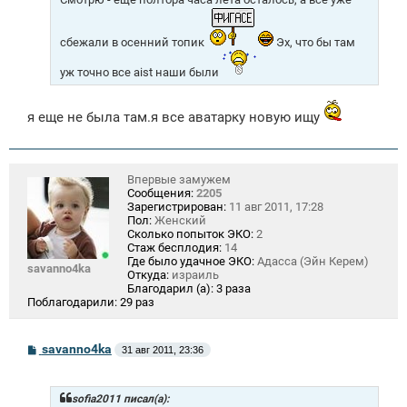
н
и
е
сбежали в осенний топик
Эх, что бы там
уж точно все aist наши были
я еще не была там.я все аватарку новую ищу
Впервые замужем
Сообщения:
2205
Зарегистрирован:
11 авг 2011, 17:28
Пол:
Женский
Сколько попыток ЭКО:
2
Стаж бесплодия:
14
Где было удачное ЭКО:
Адасса (Эйн Керем)
savanno4ka
Откуда:
израиль
Благодарил (а):
3 раза
Поблагодарили:
29 раз
С
savanno4ka
31 авг 2011, 23:36
о
о
б
щ
sofia2011 писал(а):