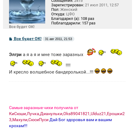
Сообщения:
2415
Зарегистрирован:
21 июл 2011, 12:57
Пол:
Женский
Откуда:
ЦФО
Благодарил (а):
108 раз
Поблагодарили:
157 раз
Все будет ОК!
С
Все будет ОК!
31 авг 2011, 21:53
о
о
б
Элгри
а я а я и мне тоже заразных
щ
е
н
!!!!
и
И кресло волшебное бандеролькой...!!!
е
Самые заразные чихи получила от
КиСюши,Лучка,Дианульки,Oks89041821,Ulduz21,Ерошки2
3,Махули,СюсиПуси
Дай Бог здоровья вам и вашим
крохам!!!