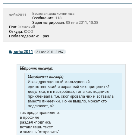
Веселая дошкольница
sofia2011
Сообщения:
118
Зарегистрирован:
08 янв 2011, 18:38
Пол:
Женский
Откуда:
ЮФО
Поблагодарили:
1 раз
С
sofia2011
31 авг 2011, 21:57
о
о
б
щ
Броник писал(а):
е
н
sofia2011 писал(а):
и
И как драгоценный мальчуковый
е
единственький и заразный чих прицепить?
девульки, я в настройках, типа как подпись
приклеивала, т.е. скопировала чих и вставила
вместо линеечки. Но не вышло, может кто
подскажет, а?
так вроде правильно.
в профиле
раздел -подпись
вставляешь текст
и жмешь "отправить"