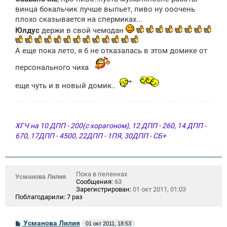
б
щ
винца бокальчик лучше выпьет, пиво ну ооочень
е
плохо сказывается на спермиках...
н
и
Юлдус
держи в свой чемодан
е
А еще пока лето, я б не отказалась в этом домике от
персонального чиха
еще чуть и в новый домик..
ХГЧ на 10 ДПП - 200(с хорагоном), 12 ДПП - 260, 14 ДПП -
670, 17ДПП - 4500, 22ДПП - 1ПЯ, 30ДПП - СБ+
Пока в пеленках
Усманова Лилия
Сообщения:
63
Зарегистрирован:
01 окт 2011, 01:03
Поблагодарили:
7 раз
С
Усманова Лилия
01 окт 2011, 18:53