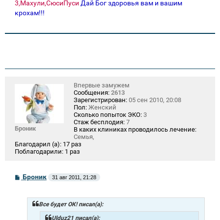
3,Махули,СюсиПуси
Дай Бог здоровья вам и вашим
крохам!!!
Впервые замужем
Сообщения:
2613
Зарегистрирован:
05 сен 2010, 20:08
Пол:
Женский
Сколько попыток ЭКО:
3
Стаж бесплодия:
7
Броник
В каких клиниках проводилось лечение:
Семья,
Благодарил (а):
17 раз
Поблагодарили:
1 раз
С
Броник
31 авг 2011, 21:28
о
о
б
щ
Все будет ОК! писал(а):
е
н
Ulduz21 писал(а):