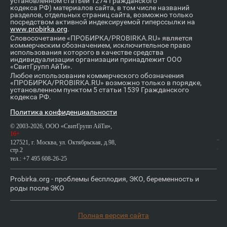
установленном статьей 1274 Гражданского
кодекса РФ) материалов сайта, в том числе названий
разделов, отдельных страниц сайта, возможно только
посредством активной индексируемой гиперссылки на
www.probirka.org
.
Словосочетание «ПРОБИРКА/PROBIRKA.RU» является
коммерческим обозначением, исключительное право
использования которого в качестве средства
индивидуализации организации принадлежит ООО
«СвитГрупп АйТи».
Любое использование коммерческого обозначения
«ПРОБИРКА/PROBIRKA.RU» возможно только в порядке,
установленном пунктом 5 статьи 1539 Гражданского
кодекса РФ.
Политика конфиденциальности
© 2003-2026, ООО «СвитГрупп АйТи»,
16+
127521, г. Москва, ул. Октябрьская, д.98,
стр.2
тел.: +7 495 608-26-25
Probirka.org - проблемы бесплодия, ЭКО, беременность и
роды после ЭКО
Полная версия сайта