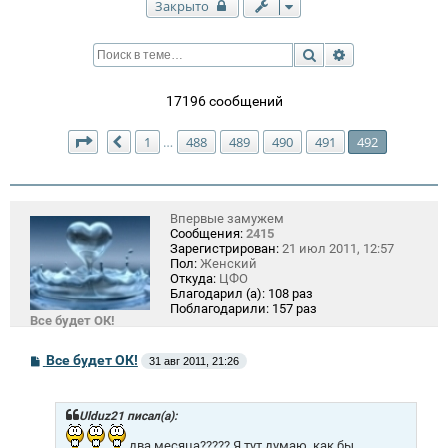
Закрыто
Поиск
Расширенный п
17196 сообщений
Страница
492
из
492
1
488
489
490
491
492
…
Пред.
Впервые замужем
Сообщения:
2415
Зарегистрирован:
21 июл 2011, 12:57
Пол:
Женский
Откуда:
ЦФО
Благодарил (а):
108 раз
Поблагодарили:
157 раз
Все будет ОК!
С
Все будет ОК!
31 авг 2011, 21:26
о
о
б
щ
Ulduz21 писал(а):
е
н
два месяца????? Я тут думаю, как бы