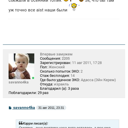
сбежали в осенний топик
Эх, что бы там
и
е
уж точно все aist наши были
Впервые замужем
Сообщения:
2205
Зарегистрирован:
11 авг 2011, 17:28
Пол:
Женский
Сколько попыток ЭКО:
2
Стаж бесплодия:
14
Где было удачное ЭКО:
Адасса (Эйн Керем)
savanno4ka
Откуда:
израиль
Благодарил (а):
3 раза
Поблагодарили:
29 раз
С
savanno4ka
31 авг 2011, 23:31
о
о
б
щ
Карри писал(а):
е
Смотрю - еще полтора часа лета осталось, а все уже