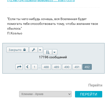
f=29&t=34702&sid=a8a0a855 ... start=3570
"Если ты чего-нибудь хочешь, вся Вселенная будет
помогать тебе способствовать тому, чтобы желание твое
сбылось"
П.Коэльо
Закрыто
17196 сообщений
Страница
492
из
492
1
488
489
490
491
492
…
Пред.
Перейти