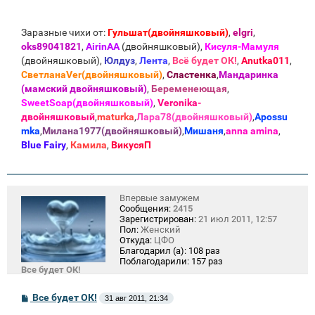
Заразные чихи от:
Гульшат(двойняшковый)
,
elgri
,
oks89041821
,
AirinAA
(двойняшковый),
Кисуля-Мамуля
(двойняшковый),
Юлдуз
,
Лента
,
Всё будет ОК!
,
Anutka011
,
СветланаVer(двойняшковый)
,
Сластенка
,
Мандаринка
(мамский двойняшковый)
,
Беременеющая
,
SweetSoap(двойняшковый)
,
Veronika-
двойняшковый
,
maturka
,
Лара78(двойняшковый)
,
Apossu
mka
,
Милана1977(двойняшковый)
,
Мишаня
,
anna amina
,
Blue Fаiry
,
Камила
,
ВикусяП
Впервые замужем
Сообщения:
2415
Зарегистрирован:
21 июл 2011, 12:57
Пол:
Женский
Откуда:
ЦФО
Благодарил (а):
108 раз
Поблагодарили:
157 раз
Все будет ОК!
С
Все будет ОК!
31 авг 2011, 21:34
о