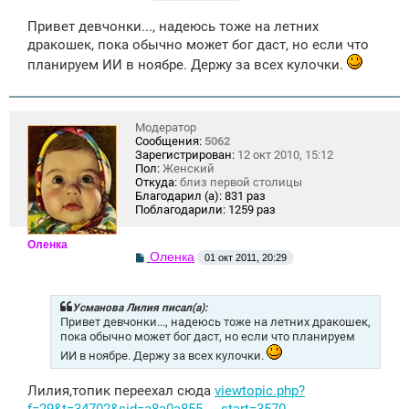
о
о
Привет девчонки..., надеюсь тоже на летних
б
щ
дракошек, пока обычно может бог даст, но если что
е
планируем ИИ в ноябре. Держу за всех кулочки.
н
и
е
Модератор
Сообщения:
5062
Зарегистрирован:
12 окт 2010, 15:12
Пол:
Женский
Откуда:
близ первой столицы
Благодарил (а):
831 раз
Поблагодарили:
1259 раз
Оленка
С
Оленка
01 окт 2011, 20:29
о
о
б
щ
Усманова Лилия писал(а):
е
Привет девчонки..., надеюсь тоже на летних дракошек,
н
пока обычно может бог даст, но если что планируем
и
ИИ в ноябре. Держу за всех кулочки.
е
Лилия,топик переехал сюда
viewtopic.php?