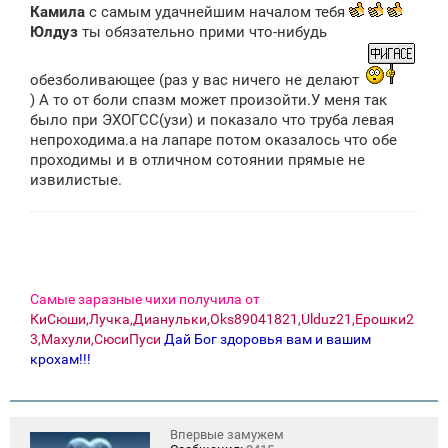
о
Камила
с самым удачнейшим началом тебя
б
щ
Юлдуз
ты обязательно прими что-нибудь
е
н
и
обезболивающее (раз у вас ничего не делают
е
) А то от боли спазм может произойти.У меня так
было при ЭХОГСС(узи) и показало что труба левая
непроходима.а на лапаре потом оказалось что обе
проходимы и в отличном сотоянии прямые не
извилистые.
Самые заразные чихи получила от
КиСюши,Лучка,Дианульки,Oks89041821,Ulduz21,Ерошки2
3,Махули,СюсиПуси
Дай Бог здоровья вам и вашим
крохам!!!
Впервые замужем