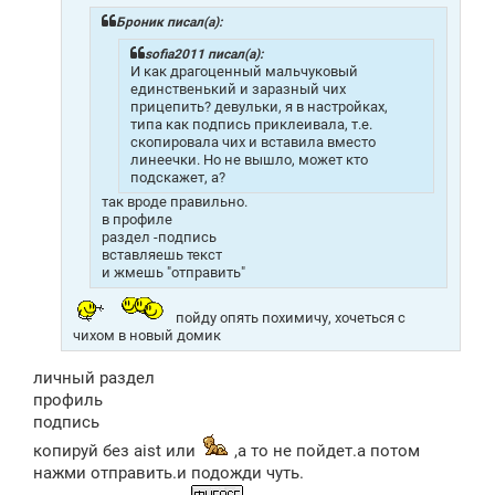
е
н
Броник писал(а):
и
е
sofia2011 писал(а):
И как драгоценный мальчуковый
единственький и заразный чих
прицепить? девульки, я в настройках,
типа как подпись приклеивала, т.е.
скопировала чих и вставила вместо
линеечки. Но не вышло, может кто
подскажет, а?
так вроде правильно.
в профиле
раздел -подпись
вставляешь текст
и жмешь "отправить"
пойду опять похимичу, хочеться с
чихом в новый домик
личный раздел
профиль
подпись
копируй без aist или
,а то не пойдет.а потом
нажми отправить.и подожди чуть.