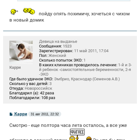
пойду опять похимичу, хочеться с чихом
в новый домик
Девица на выданье
Сообщения:
1523
Зарегистрирован:
11 май 2011, 17:04
Пол:
Женский
Сколько попыток ЭКО:
1
В каких клиниках проводилось лечение:
1-й и 3-
Карри
й ребенок -самостоятельные беременности, 2-я
-ЭКО
Где было удачное ЭКО:
Эмбрио, Краснодар (Семенов А.В.)
Сколько у вас детей:
3
Откуда:
Новороссийск
Благодарил (а):
42 раза
Поблагодарили:
108 раз
С
Карри
31 авг 2011, 22:32
о
о
Смотрю - еще полтора часа лета осталось, а все уже
б
щ
е
н