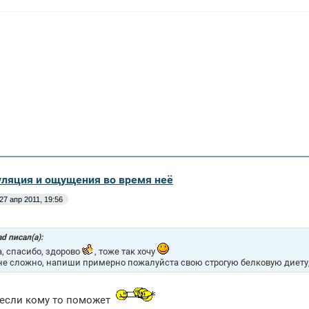
уляция и ощущения во время неё
27 апр 2011, 19:56
d писал(а):
a, спасибо, здорово
, тоже так хочу
не сложно, напиши примерно пожалуйста свою строгую белковую диету,
 если кому то поможет