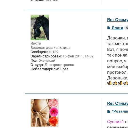
Re: Стим
С
Инсти
0
о
о
Девочки, 
б
щ
Инсти
так мечта
е
Веселая дошкольница
Вот, я по
н
Сообщения:
139
так понял
и
Зарегистрирован:
16 фев 2011, 14:52
е
Пол:
Женский
вопрос, я
Откуда:
Днепропетровск
мне выбор
Поблагодарили:
1 раз
протокол.
Девоньки,
Re: Стим
С
*Розали
о
о
Суслик1
с
б
щ
беременно