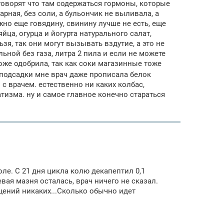
е говорят что там содержаться гормоны, которые
арная, без соли, а бульончик не выливала, а
жно еще говядину, свинину лучше не есть, еще
яйца, огурца и йогурта натурального салат,
зя, так они могут вызывать вздутие, а это не
ьной без газа, литра 2 пила и если не можете
тоже одобрила, так как соки магазинные тоже
е подсадки мне врач даже прописала белок
 с врачем. естественно ни каких колбас,
атизма. ну и самое главное конечно стараться
ле. С 21 дня цикла колю декапептил 0,1
вая мазня осталась, врач ничего не сказал.
ущений никаких...Сколько обычно идет