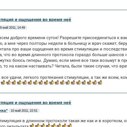
уляция и ощущения во время неё
9 май 2011, 14:49
всем доброго времени суток! Разрешите присоединиться к вам
ю, а мне через полторы недели в больницу и врач скажет, берут
читала про ваши ощущения во время стимуляции и последствия
а, что во время длинного протокола гораздо больше шансов 
 жутко боюсь гиперы. Думаю, если меня все таки возьмут в пр
, то на каком настаивать? Читала, были такие случаи, что в
 все удачи, легкого протекания стимуляции, а так же всем, к
уляция и ощущения во время неё
нка*
10 май 2011, 22:51
тимуляция в длинном протоколе такая же как и в коротком, ок
го результата