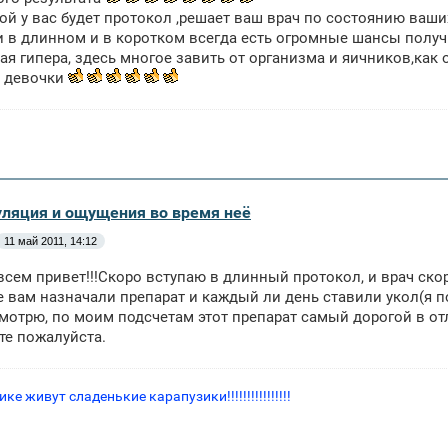
ой у вас будет протокол ,решает ваш врач по состоянию ваши
и в длинном и в коротком всегда есть огромные шансы получ
ая гипера, здесь многое завить от организма и яичников,как
м девочки
уляция и ощущения во время неё
11 май 2011, 14:12
всем привет!!!Скоро вступаю в длинный протокол, и врач ско
 вам назначали препарат и каждый ли день ставили укол(я п
мотрю, по моим подсчетам этот препарат самый дорогой в от
те пожалуйста.
ке живут сладенькие карапузики!!!!!!!!!!!!!!!!