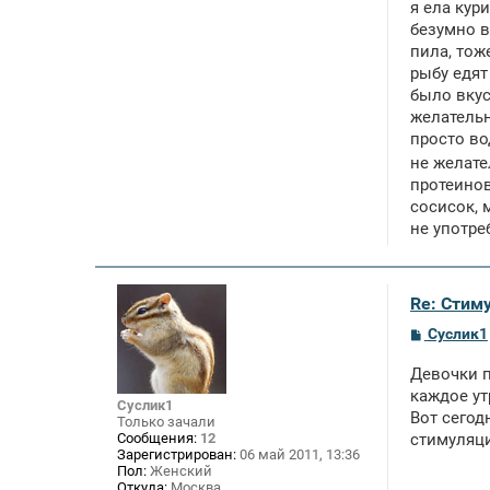
я ела кур
безумно в
пила, тож
рыбу едят
было вкус
желательн
просто во
не желате
протеинов
сосисок, 
не употре
Re: Стим
С
Суслик1
о
о
Девочки п
б
щ
каждое ут
Суслик1
е
Вот сегод
Только зачали
н
Сообщения:
12
стимуляци
и
Зарегистрирован:
06 май 2011, 13:36
е
Пол:
Женский
Откуда:
Москва