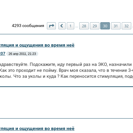
Страница
30
из
123
4293 сообщения
1
28
29
30
31
32
…
Пред.
уляция и ощущения во время неё
207
26 апр 2011, 21:23
здравствуйте. Подскажите, иду первый раз на ЭКО, назначил
 Как это проходит не пойму. Врач моя сказала, что в течение 3
уколы. Что за уколы и куда ? Как переносится стимуляция, под
уляция и ощущения во время неё