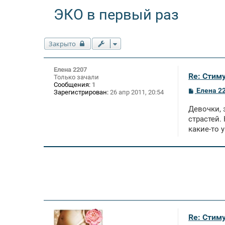
ЭКО в первый раз
Закрыто
Елена 2207
Re: Стим
Только зачали
Сообщения:
1
С
Елена 2
Зарегистрирован:
26 апр 2011, 20:54
о
о
Девочки, 
б
щ
страстей.
е
какие-то 
н
и
е
Re: Стим