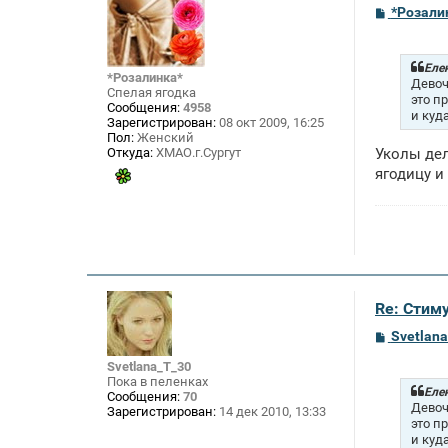
С
*Розали
о
о
б
щ
Елен
*Розалинка*
е
Девоч
Спелая ягодка
н
это п
Сообщения:
4958
и
и куд
Зарегистрирован:
08 окт 2009, 16:25
е
Пол:
Женский
Откуда:
ХМАО.г.Сургут
Уколы дел
ягодицу и
Re: Стим
С
Svetlan
о
о
Svetlana_T_30
б
Пока в пеленках
щ
Елен
Сообщения:
70
е
Девоч
Зарегистрирован:
14 дек 2010, 13:33
н
это п
и
и куд
е