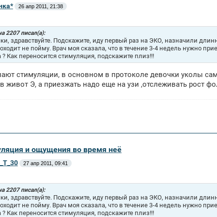
нка*
26 апр 2011, 21:38
а 2207 писал(а):
ки, здравствуйте. Подскажите, иду первый раз на ЭКО, назначили длинн
роходит не пойму. Врач моя сказала, что в течение 3-4 недель нужно при
а ? Как переносится стимуляция, подскажите плиз!!!
ают стимуляции, в основном в протоколе девочки уколы са
 в живот Э, а приезжать надо еще на узи ,отслеживать рост ф
уляция и ощущения во время неё
a_T_30
27 апр 2011, 09:41
а 2207 писал(а):
ки, здравствуйте. Подскажите, иду первый раз на ЭКО, назначили длинн
роходит не пойму. Врач моя сказала, что в течение 3-4 недель нужно при
а ? Как переносится стимуляция, подскажите плиз!!!