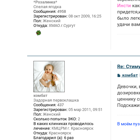
*Розалинка*
е
Инсти
как
Спелая ягодка
н
Сообщения:
4958
придется,
и
Зарегистрирован:
08 окт 2009, 16:25
е
было легк
Пол:
Женский
удачи ва
Откуда:
ХМАО.г.Сургут
Re: Стим
С
комбат
о
о
Девочки, 
б
щ
дозировке
комбат
е
ценнику с
Задорная первоклашка
н
Сообщения:
437
Подскажи
и
Зарегистрирован:
05 мар 2011, 09:51
е
Пол:
Женский
Сколько попыток ЭКО:
2
В моём пузи
В каких клиниках проводилось
лечение:
КМЦРМ г. Красноярск
Откуда:
Красноярск
Благодарил (а):
6 раз