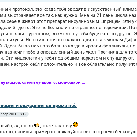
нный протокол, это когда тебя вводят в искусственный клим
ми выстраивает все так, как нужно. Мне на 21 день цикла н
ла себе в живот этот препарат инсулиновым шприцем. Эти ук
едели 3 где-то. Это не больно и не страшно, не переживай. П
улировали Пурегоном, возможно у тебя будет что-то другое. Эт
олликулы. Не помню точно с какого дня, но я к уколам Дифи
ей. Здесь было немного больно когда выросли фолликулы, но у
ч назначит тебе в определенный день укол Прегнила для то
и. Эти яйцеклетки у тебя под общим наркозом и спунцируют.
вай, настрой себя положительно и все обязательно получится!
ану мамой, самой лучшей, самой-самой....
уляция и ощущения во время неё
7 апр 2011, 18:42
пасибо, здорово
, тоже так хочу
ложно, напиши примерно пожалуйста свою строгую белковую д