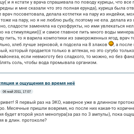
ицу( и я кстати у врача спрашивала по поводу курицы, что вс
редны и мне сказали что это полная ерунда), курица была отв
е врач посоветовала, делала котлетки на пару из индейки, мо
 тоже на пару, но я не люблю рыбу, поэтому не ела. делала из 
но, сладости заменяла на сухофрукты, но ими увлекаться нель
о на стимуляции((( и самое главное пить много воды минерал
ду пить, то я варила компотики из замороженных ягод, врач 
льно, хлеб лучше зерновой, я подсела на 8 злаков
, а посл
ый, который продается только в аптеках, но это сугубо только
майонеза, если невмоготу без сладкого, то можно, но без фан
блять соль, чтобы вода промывала организм.
уляция и ощущения во время неё
06 май 2011, 17:07
ривет! Я первый раз на ЭКО, наверное уже в длинном протоко
ро. Месячные пришли вовремя, но после них какая-то коричне
ня будет второй укол менопура(за раз по 3 ампулы), пока ощ
я в длин. протоколе?