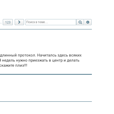
Поиск
Расширенный 
123
…
След.
и длинный протокол. Начиталсь здесь всяких
-4 недель нужно приезжать в центр и делать
скажите плиз!!!