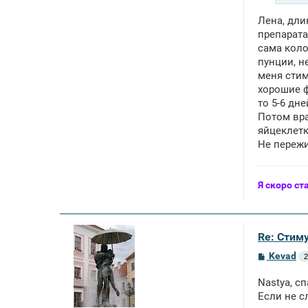
Лена, дли
препарата
сама коло
пунции, н
меня стим
хорошие ф
то 5-6 дн
Потом вра
яйцеклетк
Не пережи
Я скоро ст
Re: Стим
С
Kevad
2
о
о
Nastya, с
б
щ
Если не с
е