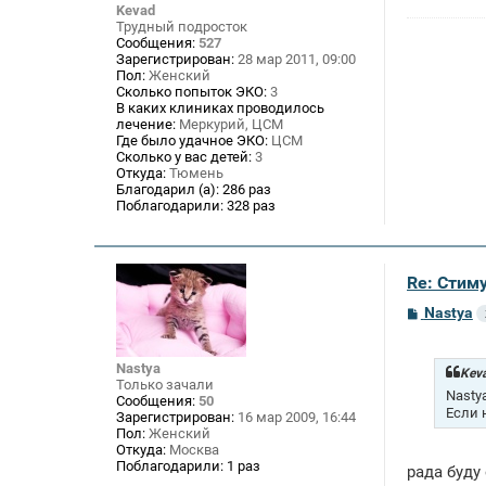
н
Kevad
и
Трудный подросток
е
Сообщения:
527
Зарегистрирован:
28 мар 2011, 09:00
Пол:
Женский
Сколько попыток ЭКО:
3
В каких клиниках проводилось
лечение:
Меркурий, ЦСМ
Где было удачное ЭКО:
ЦСМ
Сколько у вас детей:
3
Откуда:
Тюмень
Благодарил (а):
286 раз
Поблагодарили:
328 раз
Re: Стим
С
Nastya
о
о
б
Nastya
щ
Keva
Только зачали
е
Nasty
Сообщения:
50
н
Если 
Зарегистрирован:
16 мар 2009, 16:44
и
е
Пол:
Женский
Откуда:
Москва
Поблагодарили:
1 раз
рада буду