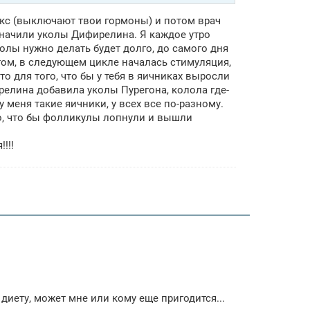
акс (выключают твои гормоны) и потом врач
азначили уколы Дифирелина. Я каждое утро
олы нужно делать будет долго, до самого дня
отом, в следующем цикле началась стимуляция,
о для того, что бы у тебя в яичниках выросли
релина добавила уколы Пурегона, колола где-
 меня такие яичники, у всех все по-разному.
го, что бы фолликулы лопнули и вышли
!!!
иету, может мне или кому еще пригодится...