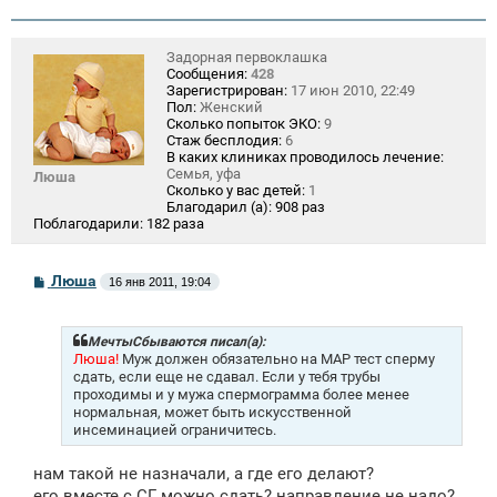
Задорная первоклашка
Сообщения:
428
Зарегистрирован:
17 июн 2010, 22:49
Пол:
Женский
Сколько попыток ЭКО:
9
Стаж бесплодия:
6
В каких клиниках проводилось лечение:
Семья, уфа
Люша
Сколько у вас детей:
1
Благодарил (а):
908 раз
Поблагодарили:
182 раза
С
Люша
16 янв 2011, 19:04
о
о
б
щ
МечтыСбываются писал(а):
е
Люша!
Муж должен обязательно на МАР тест сперму
н
сдать, если еще не сдавал. Если у тебя трубы
и
проходимы и у мужа спермограмма более менее
е
нормальная, может быть искусственной
инсеминацией ограничитесь.
нам такой не назначали, а где его делают?
его вместе с СГ можно сдать? направление не надо?