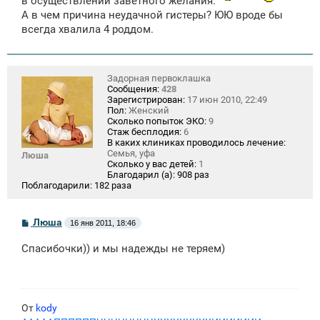
в осуществлении заветного желания.
н
А в чем причина неудачной гистеры? ЮЮ вроде бы
и
е
всегда хвалила 4 роддом.
Задорная первоклашка
Сообщения:
428
Зарегистрирован:
17 июн 2010, 22:49
Пол:
Женский
Сколько попыток ЭКО:
9
Стаж бесплодия:
6
В каких клиниках проводилось лечение:
Семья, уфа
Люша
Сколько у вас детей:
1
Благодарил (а):
908 раз
Поблагодарили:
182 раза
С
Люша
16 янв 2011, 18:46
о
о
Спасибочки)) и мы надежды не теряем)
б
щ
е
н
и
е
От
kody