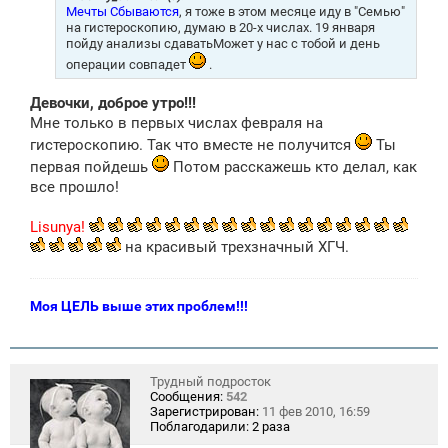
е
Мечты Сбываются
, я тоже в этом месяце иду в "Семью"
н
на гистероскопию, думаю в 20-х числах. 19 января
и
пойду анализы сдаватьМожет у нас с тобой и день
е
операции совпадет
.
Девочки, доброе утро!!!
Мне только в первых числах февраля на
гистероскопию. Так что вместе не получится
Ты
первая пойдешь
Потом расскажешь кто делал, как
все прошло!
Lisunya!
на красивый трехзначный ХГЧ.
Моя ЦЕЛЬ выше этих проблем!!!
Трудный подросток
Сообщения:
542
Зарегистрирован:
11 фев 2010, 16:59
Поблагодарили:
2 раза