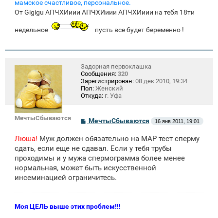
мамское счастливое, персональное.
От Gigigu АПЧХИиии АПЧХИиии АПЧХИиии на тебя 18ти
недельное
пусть все будет беременно !
Задорная первоклашка
Сообщения:
320
Зарегистрирован:
08 дек 2010, 19:34
Пол:
Женский
Откуда:
г. Уфа
МечтыСбываются
С
МечтыСбываются
16 янв 2011, 19:01
о
о
Люша!
Муж должен обязательно на МАР тест сперму
б
щ
сдать, если еще не сдавал. Если у тебя трубы
е
проходимы и у мужа спермограмма более менее
н
нормальная, может быть искусственной
и
е
инсеминацией ограничитесь.
Моя ЦЕЛЬ выше этих проблем!!!