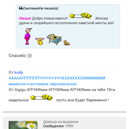
б
щ
СветланаVer писал(а):
е
н
Люша!
Добро пожаловать!!!
Желаю
и
удачи и скорейшего исполнения заветной мечты aist
е
Спасибо )))
От
kody
АААААППППППЧЧЧЧЧЧЧЧХХХХХХХХХИИИИИИИ
мамское счастливое, персональное.
От Gigigu АПЧХИиии АПЧХИиии АПЧХИиии на тебя 18ти
недельное
пусть все будет беременно !
Девица на выданье
Сообщения:
1999