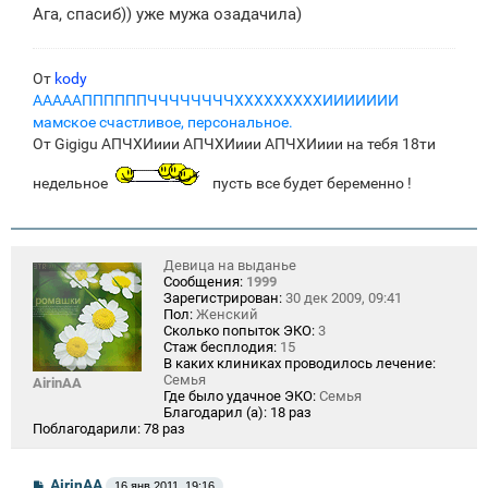
Ага, спасиб)) уже мужа озадачила)
От
kody
АААААППППППЧЧЧЧЧЧЧЧХХХХХХХХХИИИИИИИ
мамское счастливое, персональное.
От Gigigu АПЧХИиии АПЧХИиии АПЧХИиии на тебя 18ти
недельное
пусть все будет беременно !
Девица на выданье
Сообщения:
1999
Зарегистрирован:
30 дек 2009, 09:41
Пол:
Женский
Сколько попыток ЭКО:
3
Стаж бесплодия:
15
В каких клиниках проводилось лечение:
Семья
AirinAA
Где было удачное ЭКО:
Семья
Благодарил (а):
18 раз
Поблагодарили:
78 раз
С
AirinAA
16 янв 2011, 19:16