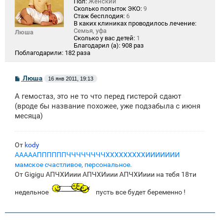
Пол:
Женский
Сколько попыток ЭКО:
9
Стаж бесплодия:
6
В каких клиниках проводилось лечение:
Семья, уфа
Люша
Сколько у вас детей:
1
Благодарил (а):
908 раз
Поблагодарили:
182 раза
С
Люша
16 янв 2011, 19:13
о
о
А гемостаз, это не то что перед гистерой сдают
б
щ
(вроде бы название похожее, уже подзабыла с июня
е
месяца)
н
и
е
От
kody
АААААППППППЧЧЧЧЧЧЧЧХХХХХХХХХИИИИИИИ
мамское счастливое, персональное.
От Gigigu АПЧХИиии АПЧХИиии АПЧХИиии на тебя 18ти
недельное
пусть все будет беременно !