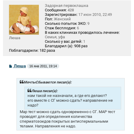
Задорная первоклашка
Сообщения:
428
Зарегистрирован:
17 июн 2010, 22:49
Пол:
Женский
Сколько попыток ЭКО:
9
Стаж бесплодия:
6
В каких клиниках проводилось лечение:
Семья, уфа
Люша
Сколько у вас детей:
1
Благодарил (а):
908 раз
Поблагодарили:
182 раза
С
Люша
16 янв 2011, 19:14
о
о
б
щ
МечтыСбываются писал(а):
е
н
Люша писал(а):
и
нам такой не назначали, а где его делают?
е
его вместе с СГ можно сдать? направление не
надо?
Мар тест можно сдать одновременно с СГ. МАР тест
проводят для определения количества
сперматозоидов покрытых антиспермальными
телами. Направления не надо.