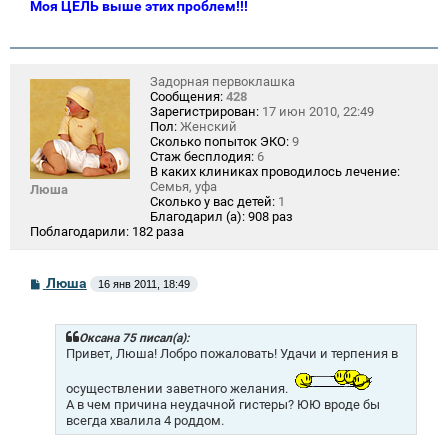
Моя ЦЕЛЬ выше этих проблем!!!
Задорная первоклашка
Сообщения:
428
Зарегистрирован:
17 июн 2010, 22:49
Пол:
Женский
Сколько попыток ЭКО:
9
Стаж бесплодия:
6
В каких клиниках проводилось лечение:
Семья, уфа
Люша
Сколько у вас детей:
1
Благодарил (а):
908 раз
Поблагодарили:
182 раза
С
Люша
16 янв 2011, 18:49
о
о
б
щ
Оксана 75 писал(а):
е
Привет, Люша! Лобро пожаловать! Удачи и терпения в
н
и
осуществлении заветного желания.
е
А в чем причина неудачной гистеры? ЮЮ вроде бы
всегда хвалила 4 роддом.