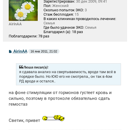
Зарегистрирован:
30 дек 2009, 09:41
Пол:
Женский
Сколько попыток ЭКО:
3
Стаж бесплодия:
15
В каких клиниках проводилось лечение:
Семья
AirinAA
Где было удачное ЭКО:
Семья
Благодарил (а):
18 раз
Поблагодарили:
78 раз
С
AirinAA
16 янв 2011, 21:02
о
о
б
щ
Люша писал(а):
е
я сдавала анализ на свертываемость, вроде там всё в
н
порядке было. Но ЮЮ его не смотрела., он так в 4ом
и
РД вроде и остался..
е
на фоне стимуляции от гормонов густеет кровь и
сильно, поэтому в протоколе обязательно сдать
гемостаз
Светик, привет