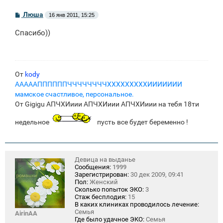
С
Люша
16 янв 2011, 15:25
о
о
Спасибо))
б
щ
е
н
и
е
От
kody
АААААППППППЧЧЧЧЧЧЧЧХХХХХХХХХИИИИИИИ
мамское счастливое, персональное.
От Gigigu АПЧХИиии АПЧХИиии АПЧХИиии на тебя 18ти
недельное
пусть все будет беременно !
Девица на выданье
Сообщения:
1999
Зарегистрирован:
30 дек 2009, 09:41
Пол:
Женский
Сколько попыток ЭКО:
3
Стаж бесплодия:
15
В каких клиниках проводилось лечение:
Семья
AirinAA
Где было удачное ЭКО:
Семья