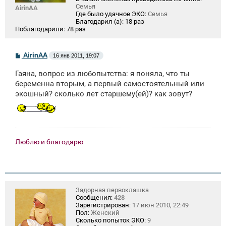
Семья
AirinAA
Где было удачное ЭКО:
Семья
Благодарил (а):
18 раз
Поблагодарили:
78 раз
С
AirinAA
16 янв 2011, 19:07
о
о
Гаяна, вопрос из любопытства: я поняла, что ты
б
щ
беременна вторым, а первый самостоятельный или
е
экошный? сколько лет старшему(ей)? как зовут?
н
и
е
Люблю и благодарю
Задорная первоклашка
Сообщения:
428
Зарегистрирован:
17 июн 2010, 22:49
Пол:
Женский
Сколько попыток ЭКО:
9