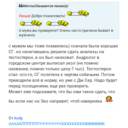
б
щ
МечтыСбываются писал(а):
е
н
Люша!
Добро пожаловать!
и
е
А мужа вы проверяли? Очень часто причина бывает в
мужчине.
с мужем мы тоже помаялись) сначала была хорошая
СГ. но начитавшись решили сдать анализы на
тестостерон, и он был низковат. Андролог в
городском центре выписал укол (не помню
название, помню только цену-7 тыс). Тестостерон
стал -ого-го, СГ полетела к чертям собачьим. Потом
приводили всё в норму, но уже с Дм Сер. Надо будет
перед посещением, еще раз проверить.
Может еже подскажите, что бы нам такое сдать, что
бы если нас на Эко направят, чтоб наверняка
От
kody
АААААППППППЧЧЧЧЧЧЧЧХХХХХХХХХИИИИИИИ