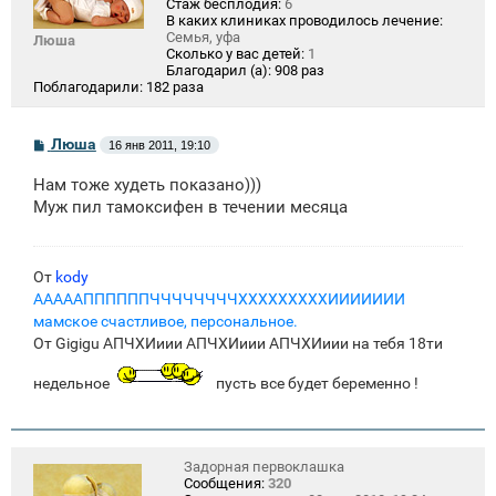
Стаж бесплодия:
6
В каких клиниках проводилось лечение:
Семья, уфа
Люша
Сколько у вас детей:
1
Благодарил (а):
908 раз
Поблагодарили:
182 раза
С
Люша
16 янв 2011, 19:10
о
о
Нам тоже худеть показано)))
б
щ
Муж пил тамоксифен в течении месяца
е
н
и
е
От
kody
АААААППППППЧЧЧЧЧЧЧЧХХХХХХХХХИИИИИИИ
мамское счастливое, персональное.
От Gigigu АПЧХИиии АПЧХИиии АПЧХИиии на тебя 18ти
недельное
пусть все будет беременно !
Задорная первоклашка
Сообщения:
320