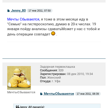
С
Jenny_80
17 янв 2011, 07:50
о
о
Мечты Сбываются
, я тоже в этом месяце иду в
б
щ
"Семью" на гистероскопию, думаю в 20-х числах. 19
е
января пойду анализы сдаватьМожет у нас с тобой и
н
и
день операции совпадет
.
е
Задорная первоклашка
Сообщения:
320
Зарегистрирован:
08 дек 2010, 19:34
Пол:
Женский
Откуда:
г. Уфа
МечтыСбываются
С
МечтыСбываются
17 янв 2011, 08:39
о
о
б
щ
Jenny_80 писал(а):