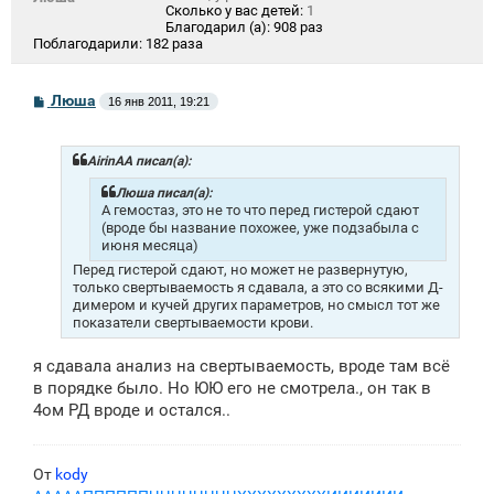
Сколько у вас детей:
1
Благодарил (а):
908 раз
Поблагодарили:
182 раза
С
Люша
16 янв 2011, 19:21
о
о
б
щ
AirinAA писал(а):
е
н
Люша писал(а):
и
А гемостаз, это не то что перед гистерой сдают
е
(вроде бы название похожее, уже подзабыла с
июня месяца)
Перед гистерой сдают, но может не развернутую,
только свертываемость я сдавала, а это со всякими Д-
димером и кучей других параметров, но смысл тот же
показатели свертываемости крови.
я сдавала анализ на свертываемость, вроде там всё
в порядке было. Но ЮЮ его не смотрела., он так в
4ом РД вроде и остался..
От
kody