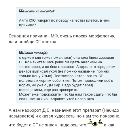
о
б
щ
Оксана 75 писал(а):
е
н
А что ЮЮ говорит по поводу качества клеток, в чем
и
причина?
е
Основная причина - МФ, очень плохая морфология,
да и вообще СГ плохая.
Люша писал(а):
с мужем мы тоже помаялись) сначала была хорошая
СГ. но начитавшись решили сдать анализы на
тестостерон, и он был низковат. Андролог в городском
центре выписал укол (не помню название, помню
только цену-7 тыс). Тестостерон стал -ого-го, СГ
полетела к чертям собачьим. Потом приводили всё в
норму, но уже с Дм Сер. Надо будет перед
посещением, еще раз проверить.
Может еже подскажите, что бы нам такое сдать, что бы
если нас на Эко направят, чтоб наверняка
А нам наоборот Д.С. назначил этот препарат (Небидо
называется) и сказал худееееть, но нам это показано,
что будет с СГ не знаем, надеюсь, что
а как