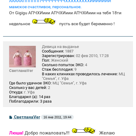
АААААППППППЧЧЧЧЧЧЧЧХХХХХХХХХИИИИИИИ
мамское счастливое, персональное.
От Gigigu АПЧХИиии АПЧХИиии АПЧХИиии на тебя 18ти
недельное
пусть все будет беременно !
Девица на выданье
Сообщения:
1887
Зарегистрирован:
02 фев 2010, 17:28
Пол:
Женский
Сколько попыток ЭКО:
4
Стаж бесплодия:
9
СветланаVer
В каких клиниках проводилось лечение:
МЦ
"Семья", г. Уфа
Где было удачное ЭКО:
МЦ "Семья", г. Уфа
Сколько у вас детей:
2
Откуда:
г. Уфа
Благодарил (а):
14 раз
Поблагодарили:
3 раза
С
СветланаVer
16 янв 2011, 19:44
о
о
б
Люша!
Добро пожаловать!!!
Желаю
щ