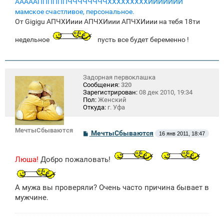
АААААППППППЧЧЧЧЧЧЧЧХХХХХХХХХИИИИИИИ
мамское счастливое, персональное.
От Gigigu АПЧХИиии АПЧХИиии АПЧХИиии на тебя 18ти
недельное
пусть все будет беременно !
Задорная первоклашка
Сообщения:
320
Зарегистрирован:
08 дек 2010, 19:34
Пол:
Женский
Откуда:
г. Уфа
МечтыСбываются
С
МечтыСбываются
16 янв 2011, 18:47
о
о
б
Люша!
Добро пожаловать!
щ
е
н
и
А мужа вы проверяли? Очень часто причина бывает в
е
мужчине.