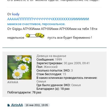
От
kody
АААААППППППЧЧЧЧЧЧЧЧХХХХХХХХХИИИИИИИ
мамское счастливое, персональное.
От Gigigu АПЧХИиии АПЧХИиии АПЧХИиии на тебя 18ти
недельное
пусть все будет беременно !
Девица на выданье
Сообщения:
1999
Зарегистрирован:
30 дек 2009, 09:41
Пол:
Женский
Сколько попыток ЭКО:
3
Стаж бесплодия:
15
В каких клиниках проводилось лечение:
Семья
AirinAA
Где было удачное ЭКО:
Семья
Благодарил (а):
18 раз
Поблагодарили:
78 раз
С
AirinAA
16 янв 2011, 19:05
о