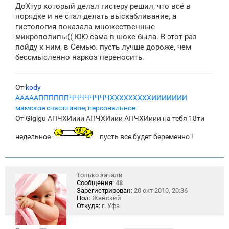
ДоХтур который делал гистеру решил, что всё в
порядке и не стал делать выскабливание, а
гистология показала множественные
микрополипы(( ЮЮ сама в шоке была. В этот раз
пойду к ним, в Семью. пусть лучше дороже, чем
бессмысленно наркоз переносить.
От
kody
АААААППППППЧЧЧЧЧЧЧЧХХХХХХХХХИИИИИИИ
мамское счастливое, персональное.
От Gigigu АПЧХИиии АПЧХИиии АПЧХИиии на тебя 18ти
недельное
пусть все будет беременно !
Только зачали
Сообщения:
48
Зарегистрирован:
20 окт 2010, 20:36
Пол:
Женский
Откуда:
г. Уфа