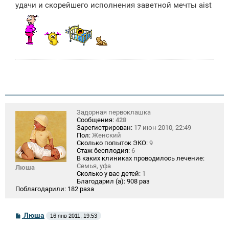
е
удачи и скорейшего исполнения заветной мечты aist
н
и
е
Задорная первоклашка
Сообщения:
428
Зарегистрирован:
17 июн 2010, 22:49
Пол:
Женский
Сколько попыток ЭКО:
9
Стаж бесплодия:
6
В каких клиниках проводилось лечение:
Семья, уфа
Люша
Сколько у вас детей:
1
Благодарил (а):
908 раз
Поблагодарили:
182 раза
С
Люша
16 янв 2011, 19:53
о
о