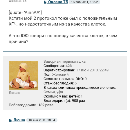
Оксана 75
С
Оксана 75
16 янв 2011, 18:52
о
о
[quote="AirinAA"]
б
щ
Кстати мой 2 протокол тоже был с положительным
е
ХГЧ, но недостаточным из-за качества клеток.
н
и
е
А что ЮЮ говорит по поводу качества клеток, в чем
причина?
Задорная первоклашка
Сообщения:
428
Зарегистрирован:
17 июн 2010, 22:49
Пол:
Женский
Сколько попыток ЭКО:
9
Стаж бесплодия:
6
В каких клиниках проводилось лечение:
Семья, уфа
Люша
Сколько у вас детей:
1
Благодарил (а):
908 раз
Поблагодарили:
182 раза
С
Люша
16 янв 2011, 18:54
о
о