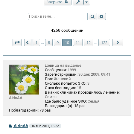
Закрыто
Поиск
Расширенный п
4268 сообщений
Страница
10
из
122
1
8
9
10
11
12
122
…
…
Пред.
След.
Девица на выданье
Сообщения:
1999
Зарегистрирован:
30 дек 2009, 09:41
Пол:
Женский
Сколько попыток ЭКО:
3
Стаж бесплодия:
15
В каких клиниках проводилось лечение:
Семья
AirinAA
Где было удачное ЭКО:
Семья
Благодарил (а):
18 раз
Поблагодарили:
78 раз
С
AirinAA
16 янв 2011, 15:22
о
о