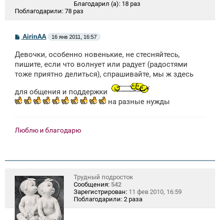
Благодарил (а):
18 раз
Поблагодарили:
78 раз
С
AirinAA
16 янв 2011, 16:57
о
о
Девочки, особенно новенькие, не стесняйтесь,
б
щ
пишите, если что волнует или радует (радостями
е
тоже приятно делиться), спрашивайте, мы ж здесь
н
и
е
для общения и поддержки
на разные нужды
Люблю и благодарю
Трудный подросток
Сообщения:
542
Зарегистрирован:
11 фев 2010, 16:59
Поблагодарили:
2 раза