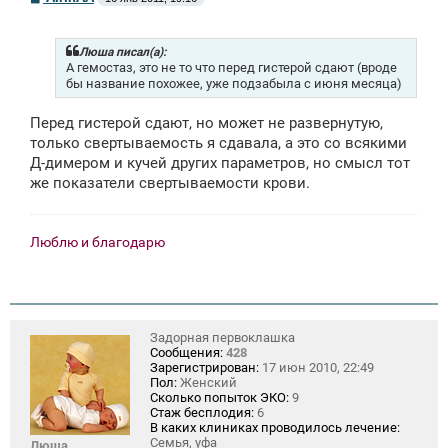
о
о
б
щ
Люша писал(а):
е
А гемостаз, это не то что перед гистерой сдают (вроде
н
бы название похожее, уже подзабыла с июня месяца)
и
е
Перед гистерой сдают, но может не развернутую,
только свертываемость я сдавала, а это со всякими
Д-димером и кучей других параметров, но смысл тот
же показатели свертываемости крови.
Люблю и благодарю
Задорная первоклашка
Сообщения:
428
Зарегистрирован:
17 июн 2010, 22:49
Пол:
Женский
Сколько попыток ЭКО:
9
Стаж бесплодия:
6
В каких клиниках проводилось лечение:
Семья, уфа
Люша