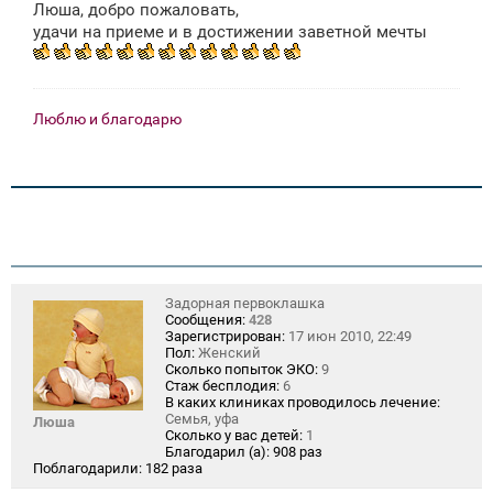
Люша, добро пожаловать,
б
щ
удачи на приеме и в достижении заветной мечты
е
н
и
е
Люблю и благодарю
Задорная первоклашка
Сообщения:
428
Зарегистрирован:
17 июн 2010, 22:49
Пол:
Женский
Сколько попыток ЭКО:
9
Стаж бесплодия:
6
В каких клиниках проводилось лечение:
Семья, уфа
Люша
Сколько у вас детей:
1
Благодарил (а):
908 раз
Поблагодарили:
182 раза