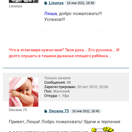
С
Lisunya
16 янв 2011, 18:38
Lisunya
о
о
Люша
, добро пожаловать!!!
б
щ
Успехов!!!
е
н
и
е
Что в этом мире нужно мне? Твоя рука... Его ручонка... И
долго слушать в тишине дыханье спящего ребёнка...
Только зачали
Сообщения:
48
Зарегистрирован:
20 окт 2010, 20:36
Пол:
Женский
Откуда:
г. Уфа
Оксана 75
С
Оксана 75
16 янв 2011, 18:45
о
о
Привет, Люша! Лобро пожаловать! Удачи и терпения
б
щ
е