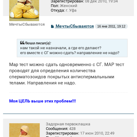
Зарегистрирован:
08 дек 2010, 19:34
Пол:
Женский
Откуда:
г. Уфа
МечтыСбываются
С
МечтыСбываются
16 янв 2011, 19:12
о
о
б
щ
Люша писал(а):
е
нам такой не назначали, а где его делают?
н
его вместе с СГ можно сдать? направление не надо?
и
е
Мар тест можно сдать одновременно с СГ. МАР тест
проводят для определения количества
сперматозоидов покрытых антиспермальными
телами. Направления не надо.
Моя ЦЕЛЬ выше этих проблем!!!
Задорная первоклашка
Сообщения:
428
Зарегистрирован:
17 июн 2010, 22:49