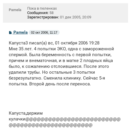
Пока в пеленках
Pamela
Сообщения:
58
Зарегистрирован:
01 дек 2005, 20:09
С
Pamela
02 окт 2006, 11:17
о
о
Капуста3 писал(а) вс, 01 октября 2006 19:28
б
щ
Мне 35 лет. 4 попытки ЭКО, одна с замороженной
е
спермой. Была беременность с первой попытки,
н
причем и внематочная, и в матке 2 плодных яйца
и
е
было, к сожалению отслоившиеся. После этого
удалили трубы. Но остальные 3 попытки
безрезультатно. Сменила клинику. Сейчас 5-я
попытка. Второй день после переноса.
Капуста,держим
кулачки@@@@@@@@@@@@@@@@@@@@@@@@@
@@@@@@@@@@@@@@@@@@@@@@