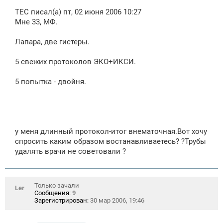
о
ТЕС писал(а) пт, 02 июня 2006 10:27
б
щ
Мне 33, МФ.
е
н
Лапара, две гистеры.
и
е
5 свежих протоколов ЭКО+ИКСИ.
5 попытка - двойня.
у меня длинный протокол-итог внематочная.Вот хочу
спросить каким образом востанавливаетесь? ?Трубы
удалять врачи не советовали ?
Только зачали
Ler
Сообщения:
9
Зарегистрирован:
30 мар 2006, 19:46