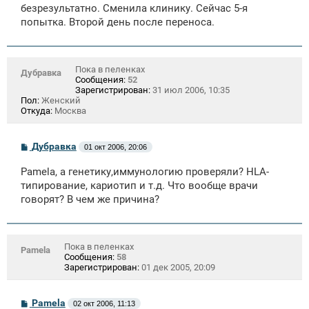
безрезультатно. Сменила клинику. Сейчас 5-я
попытка. Второй день после переноса.
Пока в пеленках
Дубравка
Сообщения:
52
Зарегистрирован:
31 июл 2006, 10:35
Пол:
Женский
Откуда:
Москва
С
Дубравка
01 окт 2006, 20:06
о
о
Pamela, а генетику,иммунологию проверяли? HLA-
б
щ
типирование, кариотип и т.д. Что вообще врачи
е
говорят? В чем же причина?
н
и
е
Пока в пеленках
Pamela
Сообщения:
58
Зарегистрирован:
01 дек 2005, 20:09
С
Pamela
02 окт 2006, 11:13