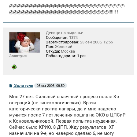
@@@@@@@@@@@@@@@@@@@@@@@@@@@@@
@@@@@@@@@@@@@@@@@@@@@@@@@!!!!!! !
Девица на выданье
Сообщения:
1374
Зарегистрирован:
23 сен 2006, 12:56
Пол:
Женский
Откуда:
Москва
Золотуня
Поблагодарили:
1 раз
С
Золотуня
03 окт 2006, 09:50
о
о
Мне 27 лет. Сильный спаечный процесс после 3-х
б
щ
операций (не гинекологических). Врачи
е
категорически против лапары, да и мне надоело
н
мучится после 7 лет лечения пошла на ЭКО в ЦПСиР
и
е
к Коновальчиковой. Первая попытка неудачная.
Сейчас было КРИО, 8 ДПП. Жду результатов! ХГ
назначили на 9-е, но наверно сделаю 6, не могу