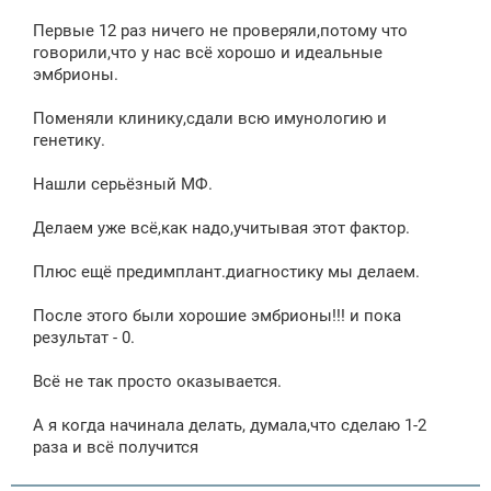
о
о
Первые 12 раз ничего не проверяли,потому что
б
щ
говорили,что у нас всё хорошо и идеальные
е
эмбрионы.
н
и
е
Поменяли клинику,сдали всю имунологию и
генетику.
Нашли серьёзный МФ.
Делаем уже всё,как надо,учитывая этот фактор.
Плюс ещё предимплант.диагностику мы делаем.
После этого были хорошие эмбрионы!!! и пока
результат - 0.
Всё не так просто оказывается.
А я когда начинала делать, думала,что сделаю 1-2
раза и всё получится