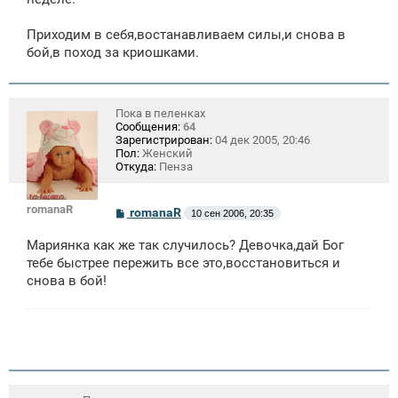
Приходим в себя,востанавливаем силы,и снова в
бой,в поход за криошками.
Пока в пеленках
Сообщения:
64
Зарегистрирован:
04 дек 2005, 20:46
Пол:
Женский
Откуда:
Пенза
romanaR
С
romanaR
10 сен 2006, 20:35
о
о
Мариянка как же так случилось? Девочка,дай Бог
б
щ
тебе быстрее пережить все это,восстановиться и
е
снова в бой!
н
и
е