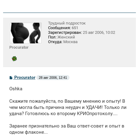
Трудный подросток
Сообщения:
651
Зарегистрирован:
25 авг 2006, 10:02
Пол:
Женский
Откуда:
Москва
Procurator
С
Procurator
28 авг 2006, 12:41
о
о
Oshka
б
щ
е
Скажите пожалуйста, по Вашему мнению и опыту! В
н
чем могла быть причина неудач и УДАЧИ! Только ли
и
е
удача? Готовлюсь ко второму КРИОпротоколу....
Заранее признательно за Ваш ответ-совет и опыт в
одном флаконе...