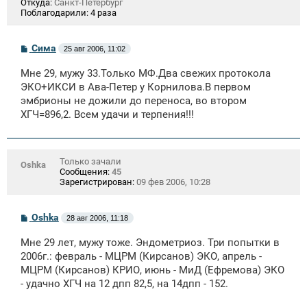
Откуда:
Санкт-Петербург
Поблагодарили:
4 раза
С
Сима
25 авг 2006, 11:02
о
о
Мне 29, мужу 33.Только МФ.Два свежих протокола
б
щ
ЭКО+ИКСИ в Ава-Петер у Корнилова.В первом
е
эмбрионы не дожили до переноса, во втором
н
ХГЧ=896,2. Всем удачи и терпения!!!
и
е
Только зачали
Oshka
Сообщения:
45
Зарегистрирован:
09 фев 2006, 10:28
С
Oshka
28 авг 2006, 11:18
о
о
Мне 29 лет, мужу тоже. Эндометриоз. Три попытки в
б
щ
2006г.: февраль - МЦРМ (Кирсанов) ЭКО, апрель -
е
МЦРМ (Кирсанов) КРИО, июнь - МиД (Ефремова) ЭКО
н
- удачно ХГЧ на 12 дпп 82,5, на 14дпп - 152.
и
е