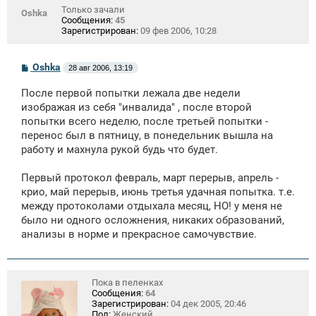
Только зачали
Oshka
Сообщения:
45
Зарегистрирован:
09 фев 2006, 10:28
С
Oshka
28 авг 2006, 13:19
о
о
После первой попытки лежала две недели
б
щ
изображая из себя "инвалида" , после второй
е
попытки всего неделю, после третьей попытки -
н
перенос был в пятницу, в понедельник вышла на
и
е
работу и махнула рукой будь что будет.
Первый протокол февраль, март перерыв, апрель -
крио, май перерыв, июнь третья удачная попытка. т.е.
между протоколами отдыхала месяц, НО! у меня не
было ни одного осложнения, никаких образований,
анализы в норме и прекрасное самочувствие.
Пока в пеленках
Сообщения:
64
Зарегистрирован:
04 дек 2005, 20:46
Пол:
Женский