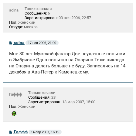
Только зачали
solna
Сообщения:
6
Зарегистрирован:
03 ноя 2006, 22:57
Пол:
Женский
Откуда:
москва
С
solna
17 ноя 2006, 21:00
о
о
Мне 30 лет.Мужской фактор.Две неудачные попытки
б
щ
в Эмбрионе.Одна попытка на Опарина.Тоже никогда
е
на Опарина делать больше не буду. Записались на 14
н
декабря в Ава-Петер к Каменецкому.
и
е
Только зачали
Гаффф
Сообщения:
28
Зарегистрирован:
18 мар 2007, 15:00
Пол:
Женский
С
Гаффф
14 апр 2007, 16:15
о