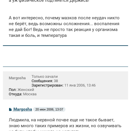
а уж физическое подтянется Держись!
А вот интересно, почему мазков после неудач никто
не берёт, ведь возможны осложнения... воспаления
не дай Бог! Ведь не просто так реакция у организма
такая и боль, и температура
Только зачали
Margosha
Сообщения:
38
Зарегистрирован:
11 янв 2006, 13:46
Пол:
Женский
Откуда:
Москва
С
Margosha
20 июн 2006, 13:07
о
о
Людмила, на нервной почве еще не такое бывает,
б
щ
знаю много таких примеров из жизни, но озвучивать
е