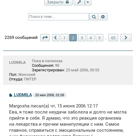
Закрыто
Поиск
Расширенный п
Страница
2
из
65
2269 сообщений
1
2
3
4
5
65
…
Пред.
Сл
Пока в пеленках
LUDMILA
Сообщения:
95
Зарегистрирован:
25 май 2006, 00:53
Пол:
Женский
Откуда:
ПИТЕР
С
LUDMILA
20 июн 2006, 01:09
о
о
Margosha писал(а) чт, 15 июня 2006 12:17
б
щ
Ева, я тоже после неудачи заболела и долго не могла
е
прийти в себя. Я думаю, что это реакция организма
н
на лекарства и прочии манипуляции с ним. Самое
и
е
главное, справиться с эмоциональным состоянием,