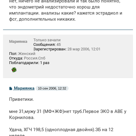
нет, ничего не анализировали и так было понятно,
б
щ
что эндометрий недостаточно хорош для
е
имплантации. анализы какие? кажется эстрадиол и
н
фсг, дополнительных никаких.
и
е
Только зачали
Мариянка
Сообщения:
45
Зарегистрирован:
28 мар 2006, 12:01
Пол:
Женский
Откуда:
Россия.Спб
Поблагодарили:
1 раз
С
Мариянка
10 сен 2006, 12:32
о
о
Приветики.
б
щ
е
мне 31,мужу 31 (МФ+ЖФ)нет труб.Первое ЭКО в АВЕ у
н
Корнилова.
и
е
Удача, ХГЧ 198,5 (одноплодная двойня).ЗБ на 12
неделе.