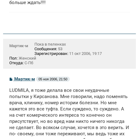
больше ждать!!!!
Пока в пеленках
Мартик-м
Сообщения:
53
Зарегистрирован:
11 окт 2006, 19:17
Пол:
Женский
Откуда:
С-Пб
С
Мартик-м
05 ноя 2006, 21:50
о
о
LUDMILA, я тоже делала все свои неудачные
б
щ
попытки у Кирсанова. Мне говорили, надо поменять
е
врача, клинику, номер истории болезни. Но мне
н
кажется это все туфта. Если суждено, то суждено. А
и
е
на счет комерческого интереса то конечно он
присутствует, но во вред нам никто ничего никогда
не сделает. Во всяком случае, хочется в это верить. И
по- своему, они тоже переживают, мы ведь тоже их