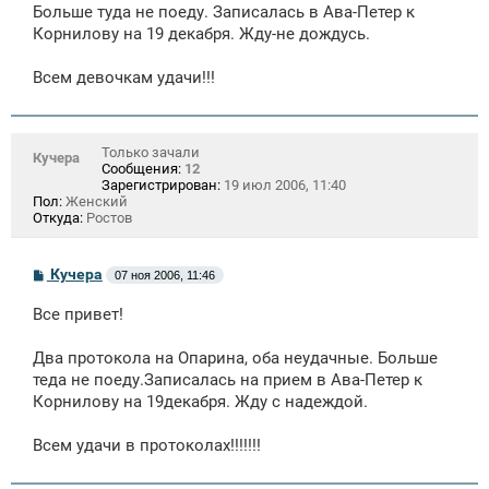
Больше туда не поеду. Записалась в Ава-Петер к
и
е
Корнилову на 19 декабря. Жду-не дождусь.
Всем девочкам удачи!!!
Только зачали
Кучера
Сообщения:
12
Зарегистрирован:
19 июл 2006, 11:40
Пол:
Женский
Откуда:
Ростов
С
Кучера
07 ноя 2006, 11:46
о
о
Все привет!
б
щ
е
Два протокола на Опарина, оба неудачные. Больше
н
теда не поеду.Записалась на прием в Ава-Петер к
и
е
Корнилову на 19декабря. Жду с надеждой.
Всем удачи в протоколах!!!!!!!