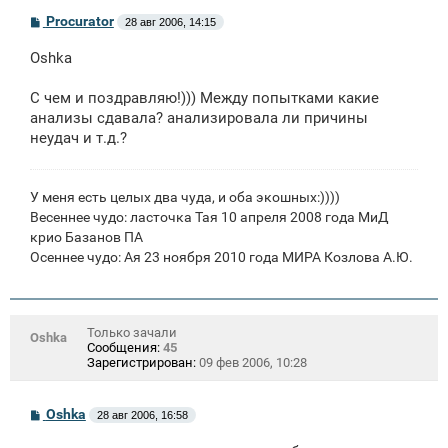
С
Procurator
28 авг 2006, 14:15
о
о
Oshka
б
щ
е
С чем и поздравляю!))) Между попытками какие
н
анализы сдавала? анализировала ли причины
и
е
неудач и т.д.?
У меня есть целых два чуда, и оба экошных:))))
Весеннее чудо: ласточка Тая 10 апреля 2008 года МиД
крио Базанов ПА
Осеннее чудо: Ая 23 ноября 2010 года МИРА Козлова А.Ю.
Только зачали
Oshka
Сообщения:
45
Зарегистрирован:
09 фев 2006, 10:28
С
Oshka
28 авг 2006, 16:58
о
о