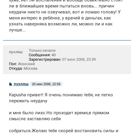
хуже, нет ли воспаления и вообще объективно стоит
ли в ближайшее время пытаться вновь... причин
неудачи никто не озвучивал, вот и ломаю голову! У
меня интерес в ребёнке, у врачей в деньгах, как
узнать наверняка возможно ли, можно ли и как
лучше...
Только зачали
пухляш
Сообщения:
40
Зарегистрирован:
07 июн 2006, 23:39
Пол:
Женский
Откуда:
Москва
С
пухляш
20 июн 2006, 22:56
о
о
Kapusha привет! Я очень понимаю тебя, не легко
б
щ
пережить неудачу
е
н
и мне было лихо.Но проходит время,в прямом
и
е
смысле заставляю себя
собраться.Желаю тебе скорей востановить силы и