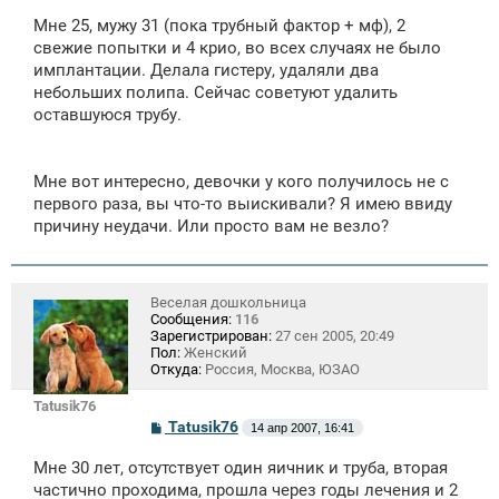
о
Мне 25, мужу 31 (пока трубный фактор + мф), 2
б
щ
свежие попытки и 4 крио, во всех случаях не было
е
имплантации. Делала гистеру, удаляли два
н
небольших полипа. Сейчас советуют удалить
и
е
оставшуюся трубу.
Мне вот интересно, девочки у кого получилось не с
первого раза, вы что-то выискивали? Я имею ввиду
причину неудачи. Или просто вам не везло?
Веселая дошкольница
Сообщения:
116
Зарегистрирован:
27 сен 2005, 20:49
Пол:
Женский
Откуда:
Россия, Москва, ЮЗАО
Tatusik76
С
Tatusik76
14 апр 2007, 16:41
о
о
Мне 30 лет, отсутствует один яичник и труба, вторая
б
щ
частично проходима, прошла через годы лечения и 2