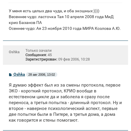
У меня есть целых два чуда, и оба экошных:))))
Весеннее чудо: ласточка Тая 10 апреля 2008 года МиД
крио Базанов ПА
Осеннее чудо: Ая 23 ноября 2010 года МИРА Козлова А.Ю.
Только зачали
Oshka
Сообщения:
45
Зарегистрирован:
09 фев 2006, 10:28
С
Oshka
28 авг 2006, 13:02
о
о
Я думаю эффект был из за смены протокола, первое
б
щ
ЭКО - короткий протокол, КРИО вообще в
е
естественом цикле да и заболела я сразу после
н
переноса, а третья попытка - длинный протокол. Ну и
и
е
второе - наверное психологический аспект, первые
две попытки были в Питере, а третья дома, а дома
как говорится и стены помогают.