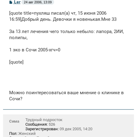
С
Ler
24 авг 2006, 13:09
о
о
[quote title=пухляш писал(а) чт, 15 июня 2006
б
щ
16:59]Добрый день. Девочки я новенькая.Мне 33
е
н
За 13 лет лечения чего только небыло: лапора, 2ИИ,
и
е
полипы,
1 эко в Сочи 2005-хгч=0
[quote]
Можно поинтересоваться ваше мнение о клинике в
Сочи?
Трудный подросток
Сима
Сообщения:
526
Зарегистрирован:
09 дек 2005, 14:20
Пол:
Женский