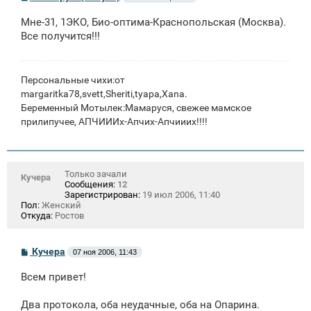
о
о
Мне-31, 1ЭКО, Био-оптима-Краснопольская (Москва).
б
щ
Все получится!!!
е
н
и
е
Персональные чихи:от
margaritka78,svett,Sheriti,tyapa,Xana.
Беременный Мотылек:Мамаруся, свежее мамское
прилипучее, АПЧИИИх-Апчих-Апчииих!!!!
Только зачали
Кучера
Сообщения:
12
Зарегистрирован:
19 июл 2006, 11:40
Пол:
Женский
Откуда:
Ростов
С
Кучера
07 ноя 2006, 11:43
о
о
Всем привет!
б
щ
е
Два протокола, оба неудачные, оба на Опарина.
н