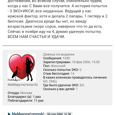
достижения, во всяком случае, обязательно будем,
когда у нас С Вами все получится. А история попыток
- 3 ЭКО+ИКСИ, все неудачные. Ведущий у нас
иужской фактор, хотя и делала 2 лапары, 1 гистеру и 2
биопсии. Диагноза вроде бы нет, но ввиду
возраста,мне скоро сорок, наверное что-то да есть.
Сейчас в ноябре иду на 4, думаю удачную попытку.
ВСЕМ НАМ СЧАСТЬЯ И УДАЧИ.
Девица на выданье
Сообщения:
1332
Зарегистрирован:
18 фев 2006, 15:50
Пол:
Женский
Сколько попыток ЭКО:
0
Стаж бесплодия:
14
В каких клиниках проводилось лечение:
БО, ПМЦ
МаМаруся(remyсh)
Где было удачное ЭКО:
БО
Сколько у вас детей:
1
Откуда:
Москва
Благодарил (а):
1 раз
Поблагодарили:
11 раз
С
МаМаруся(remyсh)
06 ноя 2006, 11:38