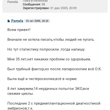
Пока в пеленках
Pamela
Сообщения:
58
Зарегистрирован:
01 дек 2005, 20:09
С
Pamela
01 окт 2006, 18:16
о
о
Всем привет!
б
щ
е
Вначале не хотела писать,чтобы людей не пугать.
н
и
е
Но тут статистику попросили ,тогда напишу.
Мне 35 лет,нет никаких проблем со здоровьем.
Был трубный фактор,но после лапароскопии всё О.К.
Была ещё и гистероскопия,всё в норме.
8 лет замужем,14 неудачных попыток ЭКО,все
свежие циклы.
Последние 2 с предимплантационной диагностикой
эмбрионов,т.к.