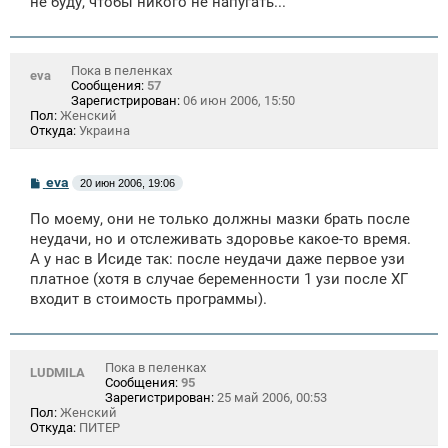
не буду, чтобы никого не напугать...
н
и
е
Пока в пеленках
eva
Сообщения:
57
Зарегистрирован:
06 июн 2006, 15:50
Пол:
Женский
Откуда:
Украина
С
eva
20 июн 2006, 19:06
о
о
По моему, они не только должны мазки брать после
б
щ
неудачи, но и отслеживать здоровье какое-то время.
е
А у нас в Исиде так: после неудачи даже первое узи
н
платное (хотя в случае беременности 1 узи после ХГ
и
е
входит в стоимость программы).
Пока в пеленках
LUDMILA
Сообщения:
95
Зарегистрирован:
25 май 2006, 00:53
Пол:
Женский
Откуда:
ПИТЕР