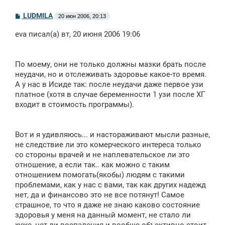
С
LUDMILA
20 июн 2006, 20:13
о
о
eva писал(а) вт, 20 июня 2006 19:06
б
щ
е
н
По моему, они не только должны мазки брать после
и
е
неудачи, но и отслеживать здоровье какое-то время.
А у нас в Исиде так: после неудачи даже первое узи
платное (хотя в случае беременности 1 узи после ХГ
входит в стоимость программы).
Вот и я удивляюсь... и настораживают мысли разные,
не следствие ли это комерческого интереса только
со стороны врачей и не наплевательское ли это
отношение, а если так.. как можно с таким
отношением помогать(якобы) людям с такими
проблемами, как у нас с вами, так как других надежд
нет, да и финансово это не все потянут! Самое
страшное, то что я даже не знаю каково состояние
здоровья у меня на данный момент, не стало ли