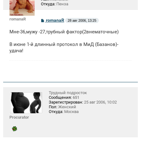
Откуда:
Пенза
romanaR
С
romanaR
28 авг 2006, 13:25
о
о
Мне-36,мужу -27,трубный фактор(2внематочные)
б
щ
е
В июне 1-й длинный протокол в МиД (Базанов)-
н
удача!
и
е
Трудный подросток
Сообщения:
651
Зарегистрирован:
25 авг 2006, 10:02
Пол:
Женский
Откуда:
Москва
Procurator