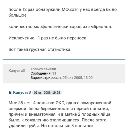
после 12 раз обнаружили МФ,хотя у нас всегда было
большое
количество морфологически хороших эмбрионов.
Исключение - 1 раз не было переноса.
Вот такая грустная статистика.
Только зачали
Капуста3
Сообщения:
31
Зарегистрирован:
05 окт 2005, 13:00
С
Капуста3
01 окт 2006, 19:28
о
о
Мне 35 лет. 4 попытки ЭКО, одна с замороженной
б
щ
спермой. Была беременность с первой попытки,
е
причем и внематочная, и в матке 2 плодных яйца
н
было, к сожалению отслоившиеся. После этого
и
е
удалили трубы. Но остальные 3 попытки