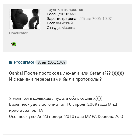
Трудный подросток
Сообщения:
651
Зарегистрирован:
25 авг 2006, 10:02
Пол:
Женский
Откуда:
Москва
Procurator
С
Procurator
28 авг 2006, 13:05
о
о
Oshka! После протокола лежали или бегали??? ))))))))
б
щ
И с какими перерывами были протоколы?
е
н
и
е
У меня есть целых два чуда, и оба экошных:))))
Весеннее чудо: ласточка Тая 10 апреля 2008 года МиД
крио Базанов ПА
Осеннее чудо: Ая 23 ноября 2010 года МИРА Козлова А.Ю.