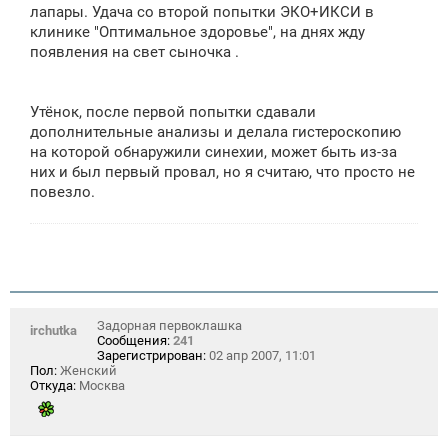
е
лапары. Удача со второй попытки ЭКО+ИКСИ в
н
клинике "Оптимальное здоровье", на днях жду
и
е
появления на свет сыночка .
Утёнок, после первой попытки сдавали
дополнительные анализы и делала гистероскопию
на которой обнаружили синехии, может быть из-за
них и был первый провал, но я считаю, что просто не
повезло.
Задорная первоклашка
irchutka
Сообщения:
241
Зарегистрирован:
02 апр 2007, 11:01
Пол:
Женский
Откуда:
Москва