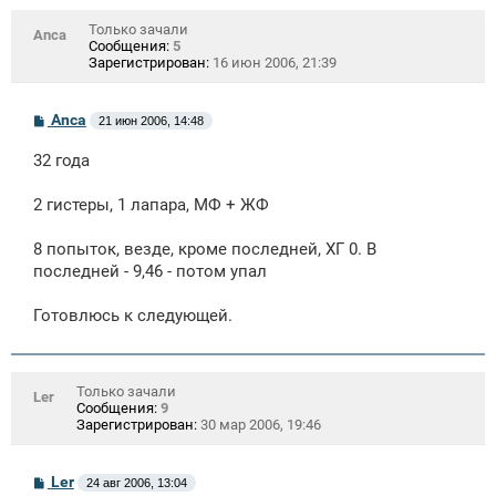
Только зачали
Anca
Сообщения:
5
Зарегистрирован:
16 июн 2006, 21:39
С
Anca
21 июн 2006, 14:48
о
о
32 года
б
щ
е
2 гистеры, 1 лапара, МФ + ЖФ
н
и
е
8 попыток, везде, кроме последней, ХГ 0. В
последней - 9,46 - потом упал
Готовлюсь к следующей.
Только зачали
Ler
Сообщения:
9
Зарегистрирован:
30 мар 2006, 19:46
С
Ler
24 авг 2006, 13:04
о