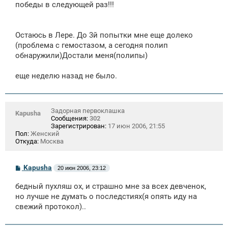
победы в следующей раз!!!
Остаюсь в Лере. До 3й попытки мне еще долеко
(проблема с гемостазом, а сегодня полип
обнаружили)Достали меня(полипы)
еще неделю назад не было.
Задорная первоклашка
Kapusha
Сообщения:
302
Зарегистрирован:
17 июн 2006, 21:55
Пол:
Женский
Откуда:
Москва
С
Kapusha
20 июн 2006, 23:12
о
о
бедный пухляш ох, и страшно мне за всех девченок,
б
щ
но лучше не думать о последстиях(я опять иду на
е
свежий протокол)..
н
и
е