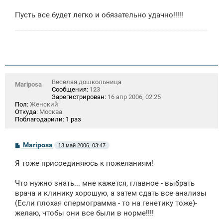
щ
е
Пусть все будет легко и обязательно удачно!!!!!
н
и
е
Веселая дошкольница
Mariposa
Сообщения:
123
Зарегистрирован:
16 апр 2006, 02:25
Пол:
Женский
Откуда:
Москва
Поблагодарили:
1 раз
С
Mariposa
13 май 2006, 03:47
о
о
Я тоже присоединяюсь к пожеланиям!
б
щ
е
Что нужно знать... мне кажется, главное - выбрать
н
врача и клинику хорошую, а затем сдать все анализы
и
е
(Если плохая спермограмма - то на генетику тоже)-
желаю, чтобы они все были в норме!!!!