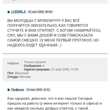
С
LUDMILA
01 июн 2006, 00:09
о
о
ВЫ МОЛОДЦЫ С МУЖЕМ!!!!!!!!! У ВАС ВСЁ
б
щ
ПОЛУЧИТСЯ ОБЯЗАТЕЛЬНО, КАК ГОВОРИТСЯ
е
СТУЧИТЕ И ВАМ ОТКРОЮТ. С БОГОМ! НАБИРАЙТЕСЬ
н
СИЛ, МЫ С ВАМИ ДУШОЙ И СОВЕТОМ(СКАЗАЛА
и
е
САМОЙ СМЕШНО :)У МЕНЯ ПЕРВЫЙ ПРОТОКОЛ, НО
НАДЕЮСЬ БУДЕТ УДАЧНЫМ...)
Только зачали
Нафаня
Сообщения:
6
Зарегистрирован:
31 май 2006, 13:59
Пол:
Женский
Откуда:
Москва
С
Нафаня
01 июн 2006, 11:51
о
о
Как здорово, девочки, что я вас нашла! Сегодня
б
щ
пришла на работу (у меня интернет только в офисе) и
е
как увидела сколько добрых ответов, с такой
н