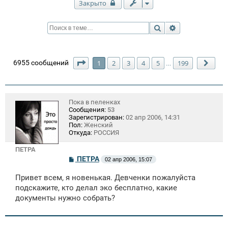
Закрыто
Поиск
Расширенный п
Страница
1
из
199
6955 сообщений
1
2
3
4
5
199
…
След
Пока в пеленках
Сообщения:
53
Зарегистрирован:
02 апр 2006, 14:31
Пол:
Женский
Откуда:
РОССИЯ
ПЕТРА
С
ПЕТРА
02 апр 2006, 15:07
о
о
Привет всем, я новенькая. Девченки пожалуйста
б
щ
подскажите, кто делал эко бесплатно, какие
е
документы нужно собрать?
н
и
е