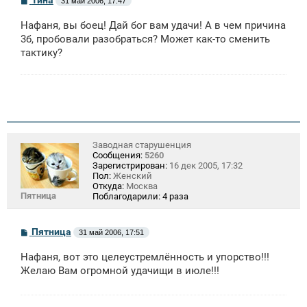
31 май 2006, 17:47
о
о
Нафаня, вы боец! Дай бог вам удачи! А в чем причина
б
щ
3б, пробовали разобраться? Может как-то сменить
е
тактику?
н
и
е
Заводная старушенция
Сообщения:
5260
Зарегистрирован:
16 дек 2005, 17:32
Пол:
Женский
Откуда:
Москва
Пятница
Поблагодарили:
4 раза
С
Пятница
31 май 2006, 17:51
о
о
Нафаня, вот это целеустремлённость и упорство!!!
б
щ
Желаю Вам огромной удачищи в июле!!!
е
н
и
е