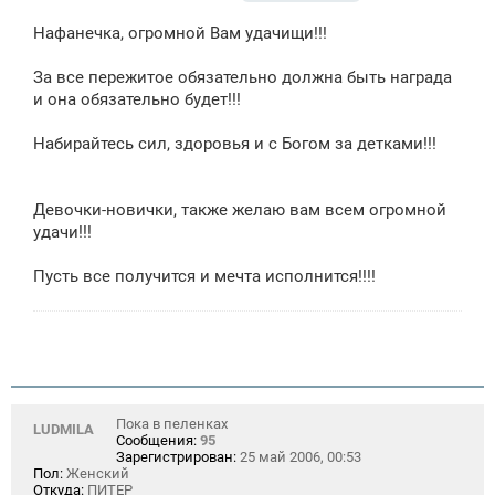
о
о
Нафанечка, огромной Вам удачищи!!!
б
щ
е
За все пережитое обязательно должна быть награда
н
и она обязательно будет!!!
и
е
Набирайтесь сил, здоровья и с Богом за детками!!!
Девочки-новички, также желаю вам всем огромной
удачи!!!
Пусть все получится и мечта исполнится!!!!
Пока в пеленках
LUDMILA
Сообщения:
95
Зарегистрирован:
25 май 2006, 00:53
Пол:
Женский
Откуда:
ПИТЕР