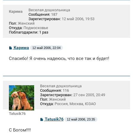
Веселая дошкольница
Карима
Сообщения:
187
Зарегистрирован:
12 май 2006, 19:53
Пол:
Женский
Откуда:
Подмосковье
Поблагодарили:
1 раз
С
Карима
12 май 2006, 22:04
о
о
Спасибо! Я очень надеюсь, что все так и будет!
б
щ
е
н
и
е
Веселая дошкольница
Сообщения:
116
Зарегистрирован:
27 сен 2005, 20:49
Пол:
Женский
Откуда:
Россия, Москва, ЮЗАО
Tatusik76
С
Tatusik76
12 май 2006, 23:35
о
о
С Богом!!!!
б