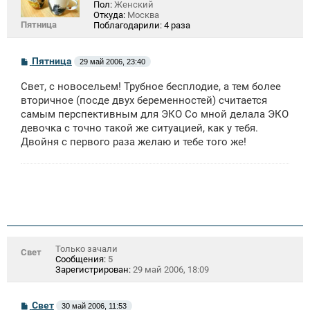
Пол:
Женский
Откуда:
Москва
Пятница
Поблагодарили:
4 раза
С
Пятница
29 май 2006, 23:40
о
о
Свет, с новосельем! Трубное бесплодие, а тем более
б
щ
вторичное (посде двух беременностей) считается
е
самым перспективным для ЭКО Со мной делала ЭКО
н
девочка с точно такой же ситуацией, как у тебя.
и
е
Двойня с первого раза желаю и тебе того же!
Только зачали
Свет
Сообщения:
5
Зарегистрирован:
29 май 2006, 18:09
С
Свет
30 май 2006, 11:53