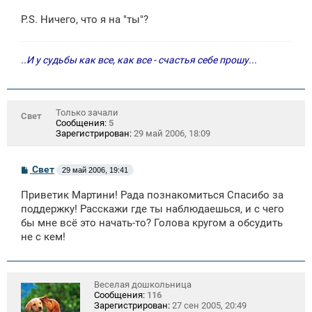
P.S. Ничего, что я на "ты"?
..И у судьбы как все, как все - счастья себе прошу...
Только зачали
Свет
Сообщения:
5
Зарегистрирован:
29 май 2006, 18:09
С
Свет
29 май 2006, 19:41
о
о
Приветик Мартини! Рада познакомиться Спасибо за
б
щ
поддержку! Расскажи где ты наблюдаешься, и с чего
е
бы мне всё это начать-то? Голова кругом а обсудить
н
не с кем!
и
е
Веселая дошкольница
Сообщения:
116
Зарегистрирован:
27 сен 2005, 20:49