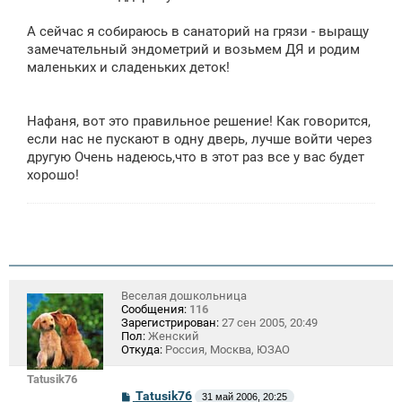
е
н
А сейчас я собираюсь в санаторий на грязи - выращу
и
е
замечательный эндометрий и возьмем ДЯ и родим
маленьких и сладеньких деток!
Нафаня, вот это правильное решение! Как говорится,
если нас не пускают в одну дверь, лучше войти через
другую Очень надеюсь,что в этот раз все у вас будет
хорошо!
Веселая дошкольница
Сообщения:
116
Зарегистрирован:
27 сен 2005, 20:49
Пол:
Женский
Откуда:
Россия, Москва, ЮЗАО
Tatusik76
С
Tatusik76
31 май 2006, 20:25