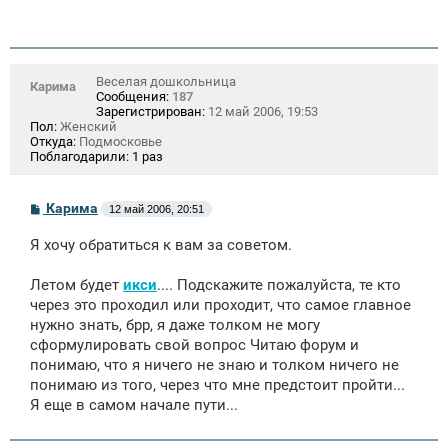
Веселая дошкольница
Карима
Сообщения:
187
Зарегистрирован:
12 май 2006, 19:53
Пол:
Женский
Откуда:
Подмосковье
Поблагодарили:
1 раз
С
Карима
12 май 2006, 20:51
о
о
Я хочу обратиться к вам за советом.
б
щ
е
Летом будет
икси
.... Подскажите пожалуйста, те кто
н
через это проходил или проходит, что самое главное
и
е
нужно знать, брр, я даже толком не могу
сформулировать свой вопрос Читаю форум и
понимаю, что я ничего не знаю и толком ничего не
понимаю из того, через что мне предстоит пройти...
Я еще в самом начале пути...