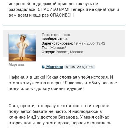
искренней поддержкой пришло, так чуть не
и
е
разрыдалась! СПАСИБО ВАМ! Теперь я не одна! Удачи
вам всем и еще раз СПАСИБО!!!
Пока в пеленках
Сообщения:
94
Зарегистрирован:
19 май 2006, 13:42
Пол:
Женский
Откуда:
Россия, Москва
Мартини
С
Мартини
01 июн 2006, 11:59
о
о
Нафаня, я в шоке! Какая сложная у тебя история. И
б
щ
столько мужества и веры!! Я желаю, чтобы у вас все
е
получилось - дорогу осилит идущий!
н
и
е
Свет, прости, что сразу не ответила - в интернете
получается бывать не часто. Я наблюдаюсь в
клинике МиД у доктора Базанова. У меня сейчас
вторая попытка у этого врача, первая окончилась