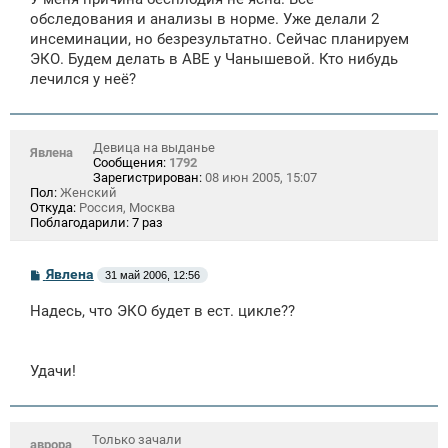
обследования и анализы в норме. Уже делали 2
инсеминации, но безрезультатно. Сейчас планируем
ЭКО. Будем делать в АВЕ у Чанышевой. Кто нибудь
лечился у неё?
Девица на выданье
Явлена
Сообщения:
1792
Зарегистрирован:
08 июн 2005, 15:07
Пол:
Женский
Откуда:
Россия, Москва
Поблагодарили:
7 раз
С
Явлена
31 май 2006, 12:56
о
о
Надесь, что ЭКО будет в ест. цикле??
б
щ
е
н
Удачи!
и
е
Только зачали
аврора