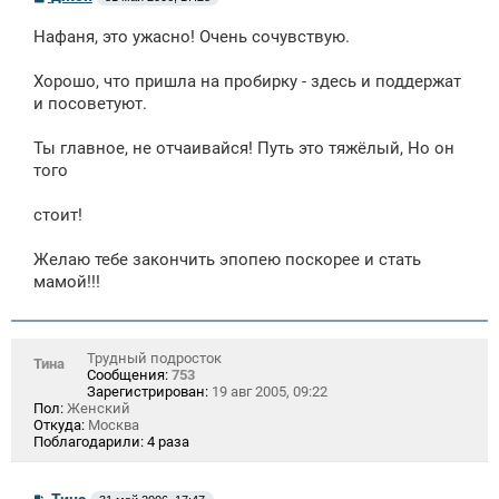
о
о
Нафаня, это ужасно! Очень сочувствую.
б
щ
е
Хорошо, что пришла на пробирку - здесь и поддержат
н
и посоветуют.
и
е
Ты главное, не отчаивайся! Путь это тяжёлый, Но он
того
стоит!
Желаю тебе закончить эпопею поскорее и стать
мамой!!!
Трудный подросток
Тина
Сообщения:
753
Зарегистрирован:
19 авг 2005, 09:22
Пол:
Женский
Откуда:
Москва
Поблагодарили:
4 раза
С
Тина