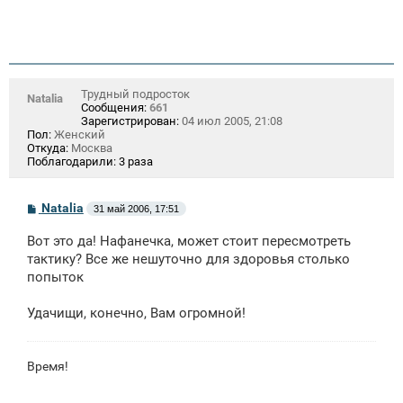
Трудный подросток
Natalia
Сообщения:
661
Зарегистрирован:
04 июл 2005, 21:08
Пол:
Женский
Откуда:
Москва
Поблагодарили:
3 раза
С
Natalia
31 май 2006, 17:51
о
о
Вот это да! Нафанечка, может стоит пересмотреть
б
щ
тактику? Все же нешуточно для здоровья столько
е
попыток
н
и
е
Удачищи, конечно, Вам огромной!
Время!