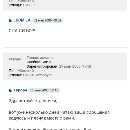
Пол:
Женский
Откуда:
ПИТЕР
С
LUDMILA
31 май 2006, 00:02
о
о
СПА-СИ-БО!!!
б
щ
е
н
и
е
Только зачали
аврора
Сообщения:
8
Зарегистрирован:
29 май 2006, 17:58
Пол:
Женский
Откуда:
Санкт-Петербург
С
аврора
31 май 2006, 12:41
о
о
Здравствуйте, девочки,
б
щ
е
вот уже несколько дней читаю ваши сообщения,
н
радуюсь и плачу вместе с вами.
и
е
У меня причина бесплодия не ясна. Все