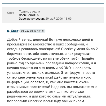
Только зачали
Свет
Сообщения:
5
Зарегистрирован:
29 май 2006, 18:09
С
Свет
29 май 2006, 18:59
о
о
Добрый вечер, девочки! Вот уже несколько дней я
б
щ
просматриваю множество ваших сообщений, и
е
сегодня решилась пообщаться! О себе: у меня было 2
н
беременности, обе внематочные, и как результат -
и
е
трубное бесплодие(отсутствие обеих труб). Прошёл
ровно год со времени последней лапароскопии, и я
начала свыкаться с мыслями об ЭКО, и собирать-
узнавать что, где, как, сколько. Этот форум - просто
супер, мне очень нравится! Действительно много
информации, советов, и, как мне кажется, очень
отзывчивые посетители! Надеюсь вы поможете мне
разобраться со всеми этими, для кого-то уже
решёнными, а для кого-то самыми актуальными,
вопросами! Спасибо всем! Жду ваших писем