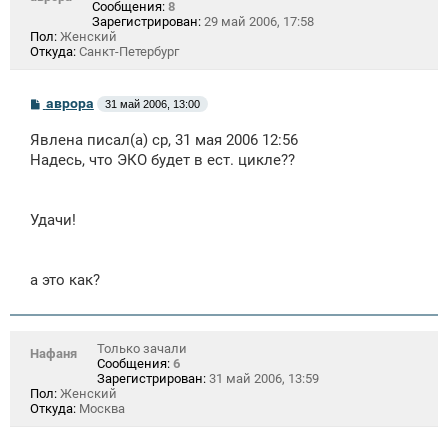
Сообщения:
8
Зарегистрирован:
29 май 2006, 17:58
Пол:
Женский
Откуда:
Санкт-Петербург
С
аврора
31 май 2006, 13:00
о
о
Явлена писал(а) ср, 31 мая 2006 12:56
б
щ
Надесь, что ЭКО будет в ест. цикле??
е
н
и
е
Удачи!
а это как?
Только зачали
Нафаня
Сообщения:
6
Зарегистрирован:
31 май 2006, 13:59
Пол:
Женский
Откуда:
Москва