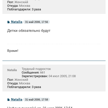
Пол:
Женский
Откуда:
Москва
Поблагодарили:
3 раза
С
Natalia
31 май 2006, 17:56
о
о
Детки обязательно будут
б
щ
е
н
и
е
Время!
Трудный подросток
Natalia
Сообщения:
661
Зарегистрирован:
04 июл 2005, 21:08
Пол:
Женский
Откуда:
Москва
Поблагодарили:
3 раза
С
Natalia
31 май 2006, 17:58
о
о