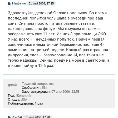
С
Нафаня
31 май 2006, 17:15
о
о
Здравствуйте, девочки! Я тоже новенькая. Во время
б
щ
последней попытки услышала в очереди про ваш
е
сайт. Сначала просто читала разные статьи и,
н
наконец зашла на форум. Мы с мужем пытаемся
и
е
забеременеть уже 11 лет. Из них 8 при помощи ЭКО.
У нас всего 11 неудачных попыток. Причем первая
закончилась внематочной беременностью. Еще 4 -
замирание на третьей неделе. Каждый раз страшная
дипрессия, слезы, разочарование. И, все-таки я не
теряю надежды. Сейчас поеду на море в санаторий, а
в июле пойду в 12-й раз.
Трудный подросток
джой
Сообщения:
584
Зарегистрирован:
07 апр 2006, 22:58
Пол:
Женский
Откуда:
USA
Поблагодарили:
1 раз
С
джой
31 май 2006, 17:28