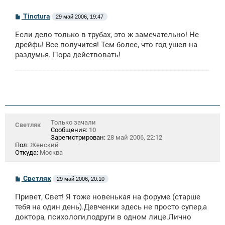
С
Tinctura
29 май 2006, 19:47
о
о
Если дело только в трубах, это ж замечательно! Не
б
щ
дрейфь! Все получится! Тем более, что год ушел на
е
раздумья. Пора действовать!
н
и
е
Только зачали
Светляк
Сообщения:
10
Зарегистрирован:
28 май 2006, 22:12
Пол:
Женский
Откуда:
Москва
С
Светляк
29 май 2006, 20:10
о
о
Привет, Свет! Я тоже новенькая на форуме (старше
б
щ
тебя на один день).Девченки здесь не просто супер,а
е
доктора, психологи,подруги в одном лице.Лично
н