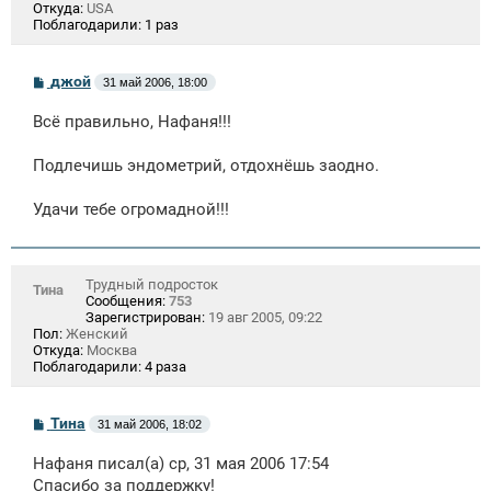
Откуда:
USA
Поблагодарили:
1 раз
С
джой
31 май 2006, 18:00
о
о
Всё правильно, Нафаня!!!
б
щ
е
Подлечишь эндометрий, отдохнёшь заодно.
н
и
е
Удачи тебе огромадной!!!
Трудный подросток
Тина
Сообщения:
753
Зарегистрирован:
19 авг 2005, 09:22
Пол:
Женский
Откуда:
Москва
Поблагодарили:
4 раза
С
Тина
31 май 2006, 18:02
о
о
Нафаня писал(а) ср, 31 мая 2006 17:54
б
щ
Спасибо за поддержку!