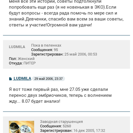
меня все эти истории, советы подтолкнули
и
е
попробовать еще раз (я не новенькая в ЭКО).Если
будут вопросы - всегда рада помочь по мере сил и
знаний.Девченки, спасибо вам всем за ваши советы,
ответы и участие!Огромной вам удачи!
Пока в пеленках
LUDMILA
Сообщения:
95
Зарегистрирован:
25 май 2006, 00:53
Пол:
Женский
Откуда:
ПИТЕР
С
LUDMILA
29 май 2006, 23:37
о
о
Я вот тоже первый раз, мне 27.05 уже сделали
б
щ
перенос двух эмбриочиков, теперь с волнением
е
жду... 8.07 будет анализ!
н
и
е
Заводная старушенция
Сообщения:
5260
Зарегистрирован:
16 дек 2005, 17:32