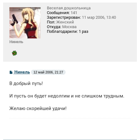
Веселая дошкольница
Сообщения:
141
Зарегистрирован:
11 мар 2006, 13:40
Пол:
Женский
Откуда:
Москва
Поблагодарили:
1 раз
Нинель
С
Нинель
12 май 2006, 21:27
о
о
В добрый путь!
б
щ
е
И пусть он будет недолгим и не слишком трудным.
н
и
е
Желаю скорейшей удачи!