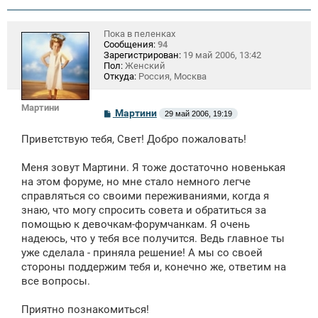
Пока в пеленках
Сообщения:
94
Зарегистрирован:
19 май 2006, 13:42
Пол:
Женский
Откуда:
Россия, Москва
Мартини
С
Мартини
29 май 2006, 19:19
о
о
Приветствую тебя, Свет! Добро пожаловать!
б
щ
е
Меня зовут Мартини. Я тоже достаточно новенькая
н
на этом форуме, но мне стало немного легче
и
е
справляться со своими переживаниями, когда я
знаю, что могу спросить совета и обратиться за
помощью к девочкам-форумчанкам. Я очень
надеюсь, что у тебя все получится. Ведь главное ты
уже сделала - приняла решение! А мы со своей
стороны поддержим тебя и, конечно же, ответим на
все вопросы.
Приятно познакомиться!