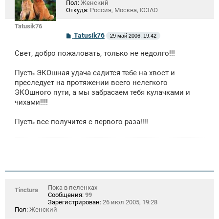
Пол:
Женский
Откуда:
Россия, Москва, ЮЗАО
Tatusik76
С
Tatusik76
29 май 2006, 19:42
о
о
Свет, добро пожаловать, только не недолго!!!
б
щ
е
Пусть ЭКОшная удача садится тебе на хвост и
н
преследует на протяжении всего нелегкого
и
е
ЭКОшного пути, а мы забрасаем тебя кулачками и
чихами!!!!
Пусть все получится с первого раза!!!!
Пока в пеленках
Tinctura
Сообщения:
99
Зарегистрирован:
26 июл 2005, 19:28
Пол:
Женский