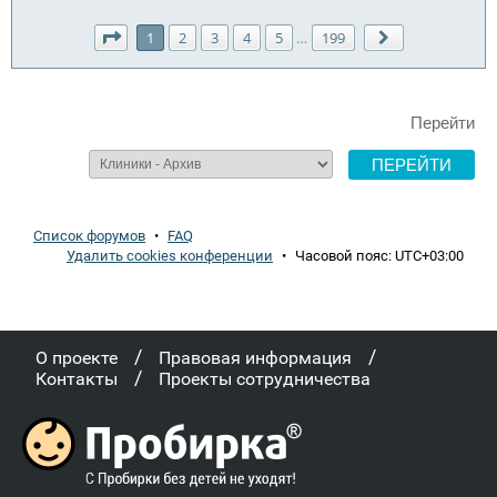
Страница
1
из
199
1
2
3
4
5
199
…
След.
Перейти
Список форумов
•
FAQ
Удалить cookies конференции
•
Часовой пояс:
UTC+03:00
/
/
О проекте
Правовая информация
/
Контакты
Проекты сотрудничества