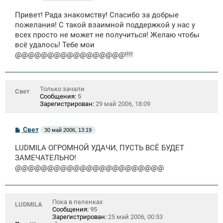
о
о
Привет! Рада знакомству! Спасибо за добрые
б
щ
пожелания! С такой взаимной поддержкой у нас у
е
всех просто не может не получиться! Желаю чтобы
н
всё удалось! Тебе мои
и
е
@@@@@@@@@@@@@@@@@!!!!
Только зачали
Свет
Сообщения:
5
Зарегистрирован:
29 май 2006, 18:09
С
Свет
30 май 2006, 13:19
о
о
LUDMILA ОГРОМНОЙ УДАЧИ, ПУСТЬ ВСЁ БУДЕТ
б
щ
ЗАМЕЧАТЕЛЬНО!
е
@@@@@@@@@@@@@@@@@@@@@@@
н
и
е
Пока в пеленках
LUDMILA
Сообщения:
95
Зарегистрирован:
25 май 2006, 00:53