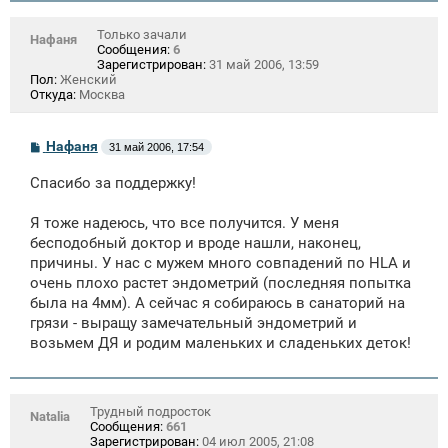
Только зачали
Нафаня
Сообщения:
6
Зарегистрирован:
31 май 2006, 13:59
Пол:
Женский
Откуда:
Москва
С
Нафаня
31 май 2006, 17:54
о
о
Спасибо за поддержку!
б
щ
е
Я тоже надеюсь, что все получится. У меня
н
бесподобный доктор и вроде нашли, наконец,
и
е
причины. У нас с мужем много совпадений по HLA и
очень плохо растет эндометрий (последняя попытка
была на 4мм). А сейчас я собираюсь в санаторий на
грязи - выращу замечательный эндометрий и
возьмем ДЯ и родим маленьких и сладеньких деток!
Трудный подросток
Natalia
Сообщения:
661
Зарегистрирован:
04 июл 2005, 21:08