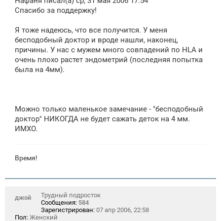
Нафаня писал(а) ср, 31 мая 2006 17:54
б
щ
Спасибо за поддержку!
е
н
Я тоже надеюсь, что все получится. У меня
и
е
бесподобный доктор и вроде нашли, наконец,
причины. У нас с мужем много совпадений по HLA и
очень плохо растет эндометрий (последняя попытка
была на 4мм).
Можно только маленькое замечание - "бесподобный
доктор" НИКОГДА не будет сажать деток на 4 мм.
ИМХО.
Время!
Трудный подросток
джой
Сообщения:
584
Зарегистрирован:
07 апр 2006, 22:58
Пол:
Женский