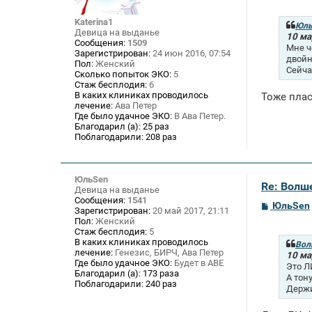
о
б
Katerina1
щ
Юль
Девица на выданье
е
10 ма
Сообщения:
1509
н
Мне ч
Зарегистрирован:
24 июн 2016, 07:54
и
двойн
Пол:
Женский
е
Сейча
Сколько попыток ЭКО:
5
Стаж бесплодия:
6
В каких клиниках проводилось
Тоже плас
лечение:
Ава Петер
Где было удачное ЭКО:
В Ава Петер.
Благодарил (а):
25 раз
Поблагодарили:
208 раз
ЮльSen
Re: Волше
Девица на выданье
Сообщения:
1541
С
ЮльSen
Зарегистрирован:
20 май 2017, 21:11
о
Пол:
Женский
о
Стаж бесплодия:
5
б
В каких клиниках проводилось
щ
Вол
лечение:
Генезис, БИРЧ, Ава Петер
е
10 ма
Где было удачное ЭКО:
Будет в АВЕ
н
Это Л
и
Благодарил (а):
173 раза
А тон
е
Поблагодарили:
240 раз
Держи