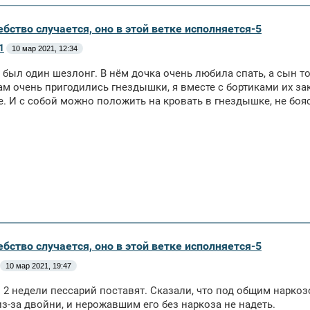
бство случается, оно в этой ветке исполняется-5
1
10 мар 2021, 12:34
с был один шезлонг. В нём дочка очень любила спать, а сын то
ам очень пригодились гнездышки, я вместе с бортиками их з
е. И с собой можно положить на кровать в гнездышке, не боя
бство случается, оно в этой ветке исполняется-5
10 мар 2021, 19:47
 2 недели пессарий поставят. Сказали, что под общим наркозо
из-за двойни, и нерожавшим его без наркоза не надеть.