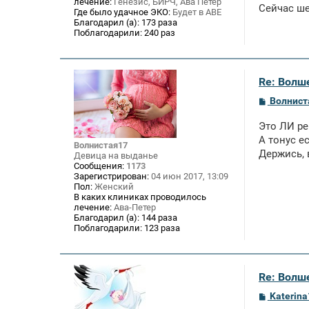
лечение:
Генезис, БИРЧ, Ава Петер
е
Сейчас ше
Где было удачное ЭКО:
Будет в АВЕ
н
и
Благодарил (а):
173 раза
е
Поблагодарили:
240 раз
Re: Волше
С
Волнист
о
о
Это ЛИ р
б
щ
А тонус е
Волнистая17
е
Держись, 
Девица на выданье
н
Сообщения:
1173
и
Зарегистрирован:
04 июн 2017, 13:09
е
Пол:
Женский
В каких клиниках проводилось
лечение:
Ава-Петер
Благодарил (а):
144 раза
Поблагодарили:
123 раза
Re: Волше
С
Katerina
о