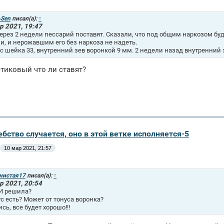
Sen
писал(а):
↑
р 2021, 19:47
ерез 2 недели пессарий поставят. Сказали, что под общим наркозом будут
и, и нерожавшим его без наркоза не надеть.
с шейка 33, внутренний зев воронкой 9 мм. 2 недели назад внутренний 
тиковый что ли ставят?
бство случается, оно в этой ветке исполняется-5
10 мар 2021, 21:57
нистая17
писал(а):
↑
р 2021, 20:54
И решила?
ус есть? Может от тонуса воронка?
сь, все будет хорошо!!!