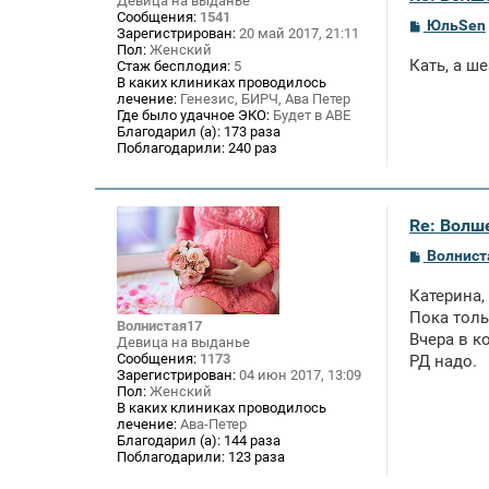
Девица на выданье
Сообщения:
1541
С
ЮльSen
Зарегистрирован:
20 май 2017, 21:11
о
Пол:
Женский
о
Кать, а ш
Стаж бесплодия:
5
б
В каких клиниках проводилось
щ
лечение:
Генезис, БИРЧ, Ава Петер
е
Где было удачное ЭКО:
Будет в АВЕ
н
и
Благодарил (а):
173 раза
е
Поблагодарили:
240 раз
Re: Волше
С
Волнист
о
о
Катерина,
б
щ
Пока толь
Волнистая17
е
Вчера в к
Девица на выданье
н
Сообщения:
1173
РД надо.
и
Зарегистрирован:
04 июн 2017, 13:09
е
Пол:
Женский
В каких клиниках проводилось
лечение:
Ава-Петер
Благодарил (а):
144 раза
Поблагодарили:
123 раза