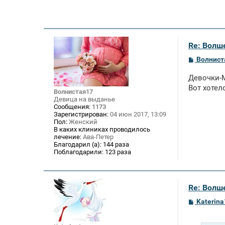
Re: Волше
С
Волнист
о
о
Девочки-
б
щ
Вот хотел
Волнистая17
е
Девица на выданье
н
Сообщения:
1173
и
Зарегистрирован:
04 июн 2017, 13:09
е
Пол:
Женский
В каких клиниках проводилось
лечение:
Ава-Петер
Благодарил (а):
144 раза
Поблагодарили:
123 раза
Re: Волше
С
Katerina
о
о
б