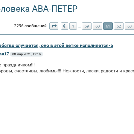
еловека АВА-ПЕТЕР
Страница
61
из
66
2296 сообщений
1
59
60
61
62
63
…
Пред.
бство случается, оно в этой ветке исполняется-5
ая17
08 мар 2021, 12:16
с праздничком!!!
оровы, счастливы, любимы!!! Нежности, ласки, радости и красо