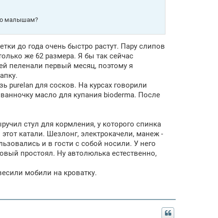
но малышам?
етки до года очень быстро растут. Пару слипов
только же 62 размера. Я бы так сейчас
тей пеленали первый месяц, поэтому я
апку.
ь purelan для сосков. На курсах говорили
 ванночку масло для купания bioderma. После
ручил стул для кормления, у которого спинка
 этот катали. Шезлонг, электрокачели, манеж -
льзовались и в гости с собой носили. У него
новый простоял. Ну автолюлька естественно,
весили мобили на кроватку.