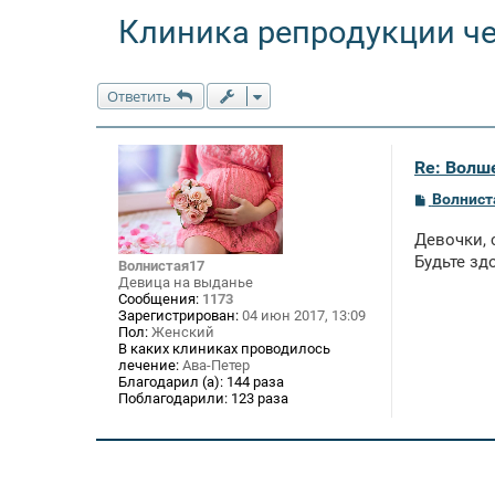
Клиника репродукции ч
Ответить
Re: Волше
С
Волнист
о
о
Девочки, 
б
щ
Будьте зд
Волнистая17
е
Девица на выданье
н
Сообщения:
1173
и
Зарегистрирован:
04 июн 2017, 13:09
е
Пол:
Женский
В каких клиниках проводилось
лечение:
Ава-Петер
Благодарил (а):
144 раза
Поблагодарили:
123 раза