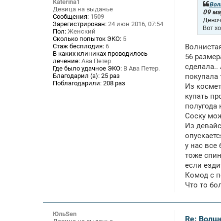
Katerina1
щ
Вол
Девица на выданье
е
09 ма
Сообщения:
1509
н
Девоч
Зарегистрирован:
24 июн 2016, 07:54
и
Вот х
Пол:
Женский
е
Сколько попыток ЭКО:
5
Стаж бесплодия:
6
Волнистая
В каких клиниках проводилось
56 размер
лечение:
Ава Петер
сделала..
Где было удачное ЭКО:
В Ава Петер.
Благодарил (а):
25 раз
покупала 
Поблагодарили:
208 раз
Из космет
купать пр
полугода 
Соску мож
Из девайс
опускаетс
у нас все
тоже спин
если езди
Комод с п
Что то бо
ЮльSen
Re: Волше