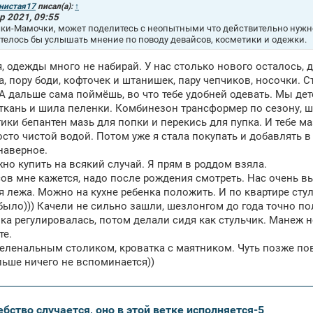
нистая17
писал(а):
↑
р 2021, 09:55
ки-Мамочки, может поделитесь с неопытными что действительно нуж
отелось бы услышать мнение по поводу девайсов, косметики и одежки.
, одежды много не набирай. У нас столько нового осталось, д
а, пору боди, кофточек и штанишек, пару чепчиков, носочки. С
 А дальше сама поймёшь, во что тебе удобней одевать. Мы де
ткань и шила пеленки. Комбинезон трансформер по сезону, ш
ики бепантен мазь для попки и перекись для пупка. И тебе маз
осто чистой водой. Потом уже я стала покупать и добавлять в
наверное.
но купить на всякий случай. Я прям в роддом взяла.
ов мне кажется, надо после рождения смотреть. Нас очень вы
я лежа. Можно на кухне ребенка положить. И по квартире стул
 было))) Качели не сильно зашли, шезлонгом до года точно по
ка регулировалась, потом делали сидя как стульчик. Манеж 
те.
еленальным столиком, кроватка с маятником. Чуть позже по
льше ничего не вспоминается))
бство случается, оно в этой ветке исполняется-5