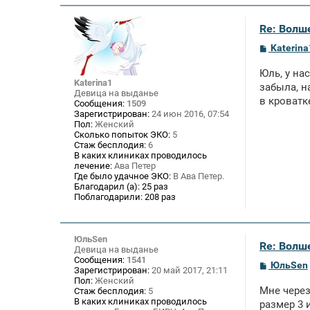
Re: Волше
С
Katerina
о
о
Юль, у на
б
Katerina1
щ
забыла, н
Девица на выданье
е
в кроватк
Сообщения:
1509
н
Зарегистрирован:
24 июн 2016, 07:54
и
Пол:
Женский
е
Сколько попыток ЭКО:
5
Стаж бесплодия:
6
В каких клиниках проводилось
лечение:
Ава Петер
Где было удачное ЭКО:
В Ава Петер.
Благодарил (а):
25 раз
Поблагодарили:
208 раз
ЮльSen
Re: Волше
Девица на выданье
Сообщения:
1541
С
ЮльSen
Зарегистрирован:
20 май 2017, 21:11
о
Пол:
Женский
о
Мне через
Стаж бесплодия:
5
б
В каких клиниках проводилось
щ
размер 3 