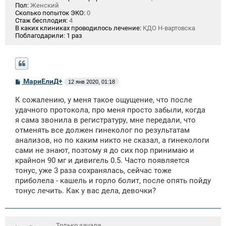
Пол:
Женский
Сколько попыток ЭКО:
0
Стаж бесплодия:
4
В каких клиниках проводилось лечение:
КДО Н-вартовска
Поблагодарили:
1 раз
С
МариЕлиД+
12 янв 2020, 01:18
о
о
К сожалению, у меня такое ощущение, что после
б
щ
удачного протокола, про меня просто забыли, когда
е
я сама звонила в регистратуру, мне передали, что
н
отменять все должен гинеколог по результатам
и
е
анализов, но по каким никто не сказал, а гинекологи
сами не знают, поэтому я до сих пор принимаю и
крайнон 90 мг и дивигель 0.5. Часто появляется
тонус, уже 3 раза сохранялась, сейчас тоже
приболела - кашель и горло болит, после опять пойду
тонус лечить. Как у вас дела, девочки?
Только зачали