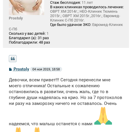
Стаж бесплодия:
11 лет
В каких клиниках проводилось лечение:
ОВРТ ХМ 2014г.; НЕО-Клиник Тюмень
2015г.; ОВРТ ХМ 2015г.,2016г.; Евромед-
Prostoly
Клиник С-Пб 2016г.
Где было удачное ЭКО:
Евромед-Клиник
С-Пб
Сколько у вас детей:
1
Благодарил (а):
31 раз
Поблагодарили:
48 раз
С
Prostoly
04 ноя 2019, 18:58
о
о
Девочки, всем привет!!! Сегодня перенесли мне
б
щ
моего отличника! Остальные к сожалению
е
остановились в развитии, очень жаль, где то в
н
глубине души надеялась на крио. Но за 7 протоколов
и
е
ни разу на заморозку ничего не оставалось. Очень
надеемся, что малыш останется с нами