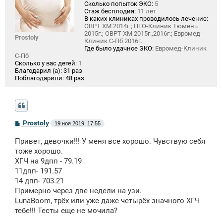
Сколько попыток ЭКО:
5
Стаж бесплодия:
11 лет
В каких клиниках проводилось лечение:
ОВРТ ХМ 2014г.; НЕО-Клиник Тюмень
2015г.; ОВРТ ХМ 2015г.,2016г.; Евромед-
Prostoly
Клиник С-Пб 2016г.
Где было удачное ЭКО:
Евромед-Клиник
С-Пб
Сколько у вас детей:
1
Благодарил (а):
31 раз
Поблагодарили:
48 раз
С
Prostoly
19 ноя 2019, 17:55
о
о
Привет, девочки!!! У меня все хорошо. Чувствую себя
б
щ
тоже хорошо.
е
ХГЧ на 9дпп - 79.19
н
11дпп- 191.57
и
е
14 дпп- 703.21
Примерно через две недели на узи.
LunaBoom, трёх или уже даже четырёх значного ХГЧ
тебе!!! Тесты еще не мочила?