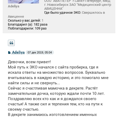
ООО "АВА-ПЕТЕР" г.Санкт-Петербург, МиД
г. Новосибирск ЗАО "Медицинский центр
Adeliya
АВИЦЕННА"
Где было удачное ЭКО:
Свершилось в
Авиценне
Сколько у вас детей:
1
Благодарил (а):
182 раза
Поблагодарили:
109 раз
С
Adeliya
07 дек 2019, 05:04
о
о
Девочки, всем привет!
б
щ
Мой путь к ЭКО начался с сайта пробирка, где я
е
искала ответы на множество вопросов. Буквально
н
вчитывалась в каждую историю, и это помогало мне
и
е
найти силы и не свернуть...
Сейчас я счастливая мамочка в декрете. Растёт
замечательная дочка, которую ждали почти 10 лет.
Поздравляю всех кто как и я дождался своего
счастья! А также сил и терпения тем, кто на пути к
своему счастью.
В декрете занимаюсь изготовлением именных