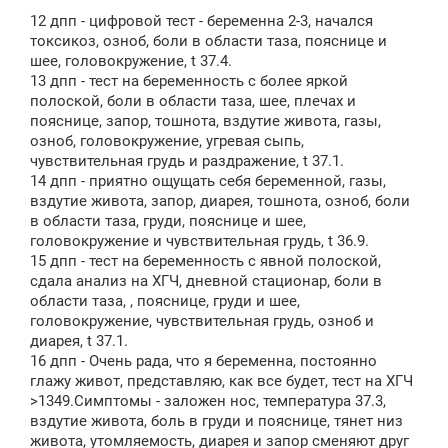
о
12 дпп - цифровой тест - беременна 2-3, начался
б
щ
токсикоз, озноб, боли в области таза, пояснице и
е
шее, головокружение, t 37.4.
н
13 дпп - тест на беременность с более яркой
и
е
полоской, боли в области таза, шее, плечах и
пояснице, запор, тошнота, вздутие живота, газы,
озноб, головокружение, угревая сыпь,
чувствительная грудь и раздражение, t 37.1.
14 дпп - приятно ощущать себя беременной, газы,
вздутие живота, запор, диарея, тошнота, озноб, боли
в области таза, груди, пояснице и шее,
головокружение и чувствительная грудь, t 36.9.
15 дпп - тест на беременность с явной полоской,
сдала анализ на ХГЧ, дневной стационар, боли в
области таза, , пояснице, груди и шее,
головокружение, чувствительная грудь, озноб и
диарея, t 37.1.
16 дпп - Очень рада, что я беременна, постоянно
глажу живот, представляю, как все будет, тест на ХГЧ
>1349.Симптомы - заложен нос, температура 37.3,
вздутие живота, боль в груди и пояснице, тянет низ
живота, утомляемость, диарея и запор сменяют друг