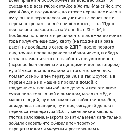
Всем привет! Я ооооооочень за всех вас рада!!! Я
б
щ
съездила в всентябре-октябре в Ханты-Мансийск, это
е
уже 4 Эко, и получилось, но стресс нервы все было в
н
кучу, сынок первоклассник учиться не хочет вот и
и
е
нервы потрепал... и всё пришёл конец.... на 11дпп
всё начало выходить... на 9 дпп был ХГЧ -54,6
Вообщем поплакала и решила что я должна до конца
года получить ещё одну квоту (на год же два раза
дают) ну вообщем в сегодня 2ДПП, после первого
дня, точнее после переноса эмбриончиков, в обед я
легла отлежаться что то слабость почувствовала,
(перенос был сложным с щипцами и доп.котетером)
ну и 3 часа поспала встала от того что меня всю
ломает ,озноб, и температура 38.1 и так 2 суток, а в
первый день на машине поехали домой, с
градусником под мыхой, все дорогу и все эти двое
суток пила только чай с лимоном, молоко мёд и
масло с содой, ну и мерамистин таблетки лизабол,
звездочка, папаверин, ну и всё, сегодня 3 день от
переноса температура 36,6 , у меня дикий кашель,
глотка заложена, макрота охватила меня капитально,
забыла сказать что сбивала температуру
парацетамолом и уксусным растиранием и