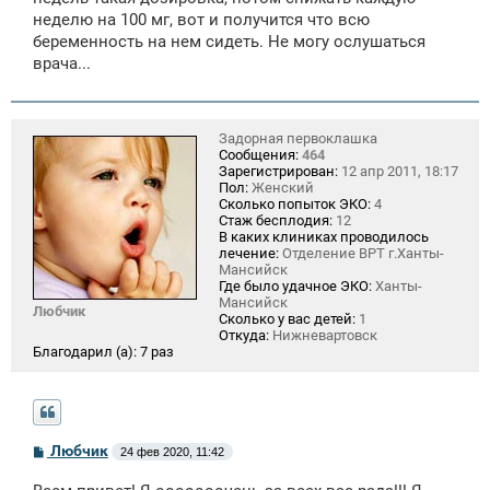
неделю на 100 мг, вот и получится что всю
беременность на нем сидеть. Не могу ослушаться
врача...
Задорная первоклашка
Сообщения:
464
Зарегистрирован:
12 апр 2011, 18:17
Пол:
Женский
Сколько попыток ЭКО:
4
Стаж бесплодия:
12
В каких клиниках проводилось
лечение:
Отделение ВРТ г.Ханты-
Мансийск
Где было удачное ЭКО:
Ханты-
Мансийск
Любчик
Сколько у вас детей:
1
Откуда:
Нижневартовск
Благодарил (а):
7 раз
С
Любчик
24 фев 2020, 11:42
о
о