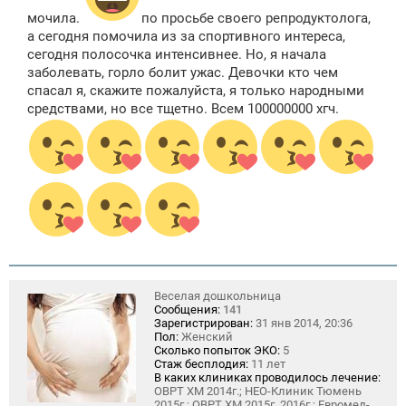
и
мочила.
по просьбе своего репродуктолога,
е
а сегодня помочила из за спортивного интереса,
сегодня полосочка интенсивнее. Но, я начала
заболевать, горло болит ужас. Девочки кто чем
спасал я, скажите пожалуйста, я только народными
средствами, но все тщетно. Всем 100000000 хгч.
Веселая дошкольница
Сообщения:
141
Зарегистрирован:
31 янв 2014, 20:36
Пол:
Женский
Сколько попыток ЭКО:
5
Стаж бесплодия:
11 лет
В каких клиниках проводилось лечение:
ОВРТ ХМ 2014г.; НЕО-Клиник Тюмень
2015г.; ОВРТ ХМ 2015г.,2016г.; Евромед-