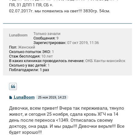
ПЯ, 31 ДПП 1 ПЯ, СБ +.
02.07.2017г. мы появились на свет!!! 3830гр. 54см.
Только зачали
LunaBoom
Сообщения:
9
Зарегистрирован:
07 окт 2019, 11:36
Пол:
Женский
Сколько попыток ЭКО:
1
Стаж бесплодия:
10 лет
В каких клиниках проводилось лечение:
ОКБ Ханты-мансийск
Сколько у вас детей:
1
Поблагодарили:
1 раз
С
LunaBoom
25 ноя 2019, 14:23
о
о
Девочки, всем привет! Вчера так переживала, тянуло
б
щ
живот, и сегодня 25 ноября, сдала кровь ХГЧ на 14
е
день после переноса <1349. Отписалась своему
н
доктору, она рада. И мы рады!!! Девочки верьте!!! Все
и
е
будет хорошо!!!