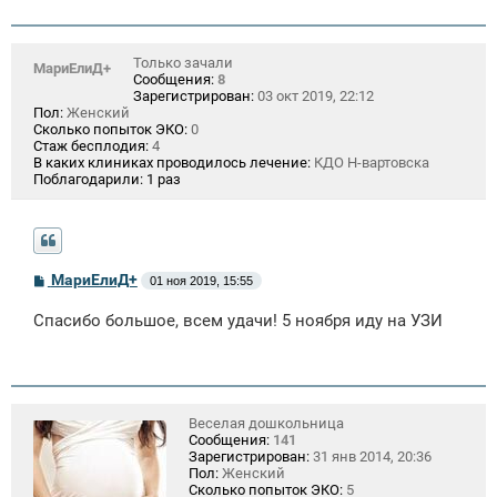
Только зачали
МариЕлиД+
Сообщения:
8
Зарегистрирован:
03 окт 2019, 22:12
Пол:
Женский
Сколько попыток ЭКО:
0
Стаж бесплодия:
4
В каких клиниках проводилось лечение:
КДО Н-вартовска
Поблагодарили:
1 раз
С
МариЕлиД+
01 ноя 2019, 15:55
о
о
Спасибо большое, всем удачи! 5 ноября иду на УЗИ
б
щ
е
н
и
е
Веселая дошкольница
Сообщения:
141
Зарегистрирован:
31 янв 2014, 20:36
Пол:
Женский
Сколько попыток ЭКО:
5