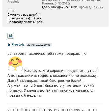
Prostoly
Клиник С-Пб 2016г.
Где было удачное ЭКО:
Евромед-Клиник
С-Пб
Сколько у вас детей:
1
Благодарил (а):
31 раз
Поблагодарили:
48 раз
С
Prostoly
20 ноя 2019, 20:57
о
о
LunaBoom, тихонечко тебя тоже поздравляю!!!
б
щ
е
н
и
Как круто, что хорошие результаты у нас!!!
е
А вот как лечить горло, к сожалению не подскажу.
Давай выздоравливай быстрее, не болей!!!
А у меня вот с 6 дпп, бяка во рту, металлический
привкус. У меня с дочей так токсикоз начинался,
правда с 6 недели.
9 ДПП - //; 10 ДПП- ХГЧ 185, 12 ДПП-ХГЧ 595, 23 ДПП- 1