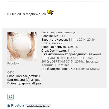
и
е
01.02.2018 Медвежонок
Веселая дошкольница
Сообщения:
141
Зарегистрирован:
31 янв 2014, 20:36
Пол:
Женский
Сколько попыток ЭКО:
5
Стаж бесплодия:
11 лет
В каких клиниках проводилось лечение:
ОВРТ ХМ 2014г.; НЕО-Клиник Тюмень
2015г.; ОВРТ ХМ 2015г.,2016г.; Евромед-
Prostoly
Клиник С-Пб 2016г.
Где было удачное ЭКО:
Евромед-Клиник
С-Пб
Сколько у вас детей:
1
Благодарил (а):
31 раз
Поблагодарили:
48 раз
С
Prostoly
02 дек 2019, 21:30
о