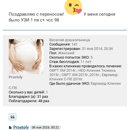
б
щ
е
н
Поздравляю с переносом!
У меня сегодня
и
было УЗИ 1 пя с+ чсс 98
е
Веселая дошкольница
Сообщения:
141
Зарегистрирован:
31 янв 2014, 20:36
Пол:
Женский
Сколько попыток ЭКО:
5
Стаж бесплодия:
11 лет
В каких клиниках проводилось лечение:
ОВРТ ХМ 2014г.; НЕО-Клиник Тюмень
2015г.; ОВРТ ХМ 2015г.,2016г.; Евромед-
Prostoly
Клиник С-Пб 2016г.
Где было удачное ЭКО:
Евромед-Клиник
С-Пб
Сколько у вас детей:
1
Благодарил (а):
31 раз
Поблагодарили:
48 раз
С
Prostoly
06 ноя 2019, 00:21