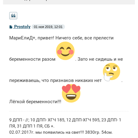
С
Prostoly
01 ноя 2019, 12:01
о
о
МариЕлиД+, привет! Ничего себе, все прелести
б
щ
е
н
и
беременности разом
. Зато не сидишь и не
е
переживаешь, что признаков никаких нет
.
Лёгкой беременности!!!
9 ДПП - //; 10 ДПП- ХГЧ 185, 12 ДПП-ХГЧ 595, 23 ДПП- 1
ПЯ, 31 ДПП 1 ПЯ, СБ +.
02.07.2017г. мы появились на свет!!! 3830гр. 54см.