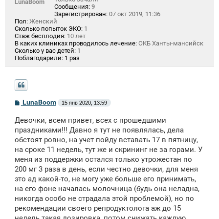
LunaBoom
Сообщения:
9
Зарегистрирован:
07 окт 2019, 11:36
Пол:
Женский
Сколько попыток ЭКО:
1
Стаж бесплодия:
10 лет
В каких клиниках проводилось лечение:
ОКБ Ханты-мансийск
Сколько у вас детей:
1
Поблагодарили:
1 раз
С
LunaBoom
15 янв 2020, 13:59
о
о
Девочки, всем привет, всех с прошедшими
б
щ
праздниками!!! Давно я тут не появлялась, дела
е
обстоят ровно, на учет пойду вставать 17 в пятницу,
н
на сроке 11 недель, тут же и скрининг не за горами. У
и
е
меня из поддержки остался только утрожестан по
200 мг 3 раза в день, если честно девочки, для меня
это ад какой-то, не могу уже больше его принимать,
на его фоне началась молочница (будь она неладна,
никогда особо не страдала этой проблемой), но по
рекомендации своего репродуктолога аж до 15
недель такая дозировка, потом снижать каждую