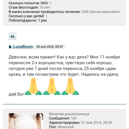
Сколько попыток ЭКО:
1
Стаж бесплодия:
10 лет
В каких клиниках проводилось лечение:
ОКБ Ханты-мансийск
Сколько у вас детей:
1
Поблагодарили:
1 раз
С
LunaBoom
18 ноя 2019, 08:47
о
о
Девочки, всем привет! Как у вас дела? Мне 11 ноября
б
щ
перенесли 2-х хорошистов, чувствую себя хорошо,
е
сегодня уже 7 дней после переноса, 25 ноября сдам
н
кровь, и там посмотрим что будет. Надеюсь на удачу,
и
е
дай Бог
Веселая дошкольница
Сообщения:
141
Зарегистрирован:
31 янв 2014, 20:36
Пол:
Женский