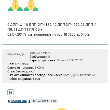
9 ДПП - //; 10 ДПП- ХГЧ 185, 12 ДПП-ХГЧ 595, 23 ДПП- 1
ПЯ, 31 ДПП 1 ПЯ, СБ +.
02.07.2017г. мы появились на свет!!! 3830гр. 54см.
Только зачали
МариЕлиД+
Сообщения:
8
Зарегистрирован:
03 окт 2019, 22:12
Пол:
Женский
Сколько попыток ЭКО:
0
Стаж бесплодия:
4
В каких клиниках проводилось лечение:
КДО Н-вартовска
Поблагодарили:
1 раз
С
МариЕлиД+
05 ноя 2019, 17:08
о
о