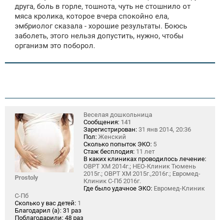
друга, боль в горле, тошнота, чуть не стошнило от
мяса кролика, которое вчера спокойно ела,
эмбриолог сказала - хорошие результаты. Боюсь
заболеть, этого нельзя допустить, нужно, чтобы
организм это поборол.
Веселая дошкольница
Сообщения:
141
Зарегистрирован:
31 янв 2014, 20:36
Пол:
Женский
Сколько попыток ЭКО:
5
Стаж бесплодия:
11 лет
В каких клиниках проводилось лечение:
ОВРТ ХМ 2014г.; НЕО-Клиник Тюмень
2015г.; ОВРТ ХМ 2015г.,2016г.; Евромед-
Prostoly
Клиник С-Пб 2016г.
Где было удачное ЭКО:
Евромед-Клиник
С-Пб
Сколько у вас детей:
1
Благодарил (а):
31 раз
Поблагодарили:
48 раз