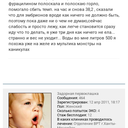
фурацилином полоскала и полоскаю горло,
помогало сбить темп. на час и снова 38,2 , сказали
что для эмбрионов вроде как ничего не должно быть,
поэтому пока даже ни о чем не думаю,сейчас
слабость и просто лежу, как легче становится сразу
иду что то делать, я уже три дня как ничего не ела...
странно и вес не уходит... Воды во мне литров 500 я
похожа уже на желе из мультика монстры на
каникулах
Задорная первоклашка
Сообщения:
464
Зарегистрирован:
12 апр 2011, 18:17
Пол:
Женский
Сколько попыток ЭКО:
4
Стаж бесплодия:
12
В каких клиниках проводилось
лечение:
Отделение ВРТ г.Ханты-
Мансийск