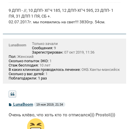
9 ДПП - //; 10 ДПП- ХГЧ 185, 12 ДПП-ХГЧ 595, 23 ДПП- 1
ПЯ, 31 ДПП 1 ПЯ, СБ +.
02.07.2017г. мы появились на свет!!! 3830гр. 54см.
Только зачали
LunaBoom
Сообщения:
9
Зарегистрирован:
07 окт 2019, 11:36
Пол:
Женский
Сколько попыток ЭКО:
1
Стаж бесплодия:
10 лет
В каких клиниках проводилось лечение:
ОКБ Ханты-мансийск
Сколько у вас детей:
1
Поблагодарили:
1 раз
С
LunaBoom
19 ноя 2019, 21:34
о
о
Очень клёво, что хоть кто то отписался))) Prostoli)))
б
щ
е
н