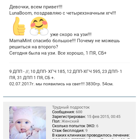
о
Девочки, всем привет!!!
б
щ
LunaBoom, поздравляю с четырехзначным хгч!!!
е
н
и
е
уже скоро на узи!!!
MamaMint спасибо большое!!! Почему не можешь
решиться на второго?
Сегодня была на узи. Все хорошо, 1 ПЯ, СБ+
9 ДПП - //; 10 ДПП- ХГЧ 185, 12 ДПП-ХГЧ 595, 23 ДПП- 1
ПЯ, 31 ДПП 1 ПЯ, СБ +.
02.07.2017г. мы появились на свет!!! 3830гр. 54см.
Трудный подросток
Сообщения:
600
Зарегистрирован:
15 фев 2015, 00:45
Пол:
Женский
Сколько попыток ЭКО:
6
Стаж бесплодия:
9
В каких клиниках проводилось лечение: