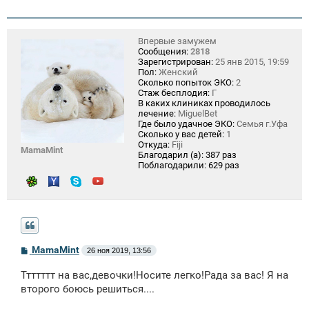
Впервые замужем
Сообщения:
2818
Зарегистрирован:
25 янв 2015, 19:59
Пол:
Женский
Сколько попыток ЭКО:
2
Стаж бесплодия:
Г
В каких клиниках проводилось
лечение:
MiguelBet
Где было удачное ЭКО:
Семья г.Уфа
Сколько у вас детей:
1
Откуда:
Fiji
MamaMint
Благодарил (а):
387 раз
Поблагодарили:
629 раз
С
MamaMint
26 ноя 2019, 13:56
о
о
Ттттттт на вас,девочки!Носите легко!Рада за вас! Я на
б
щ
второго боюсь решиться....
е
н