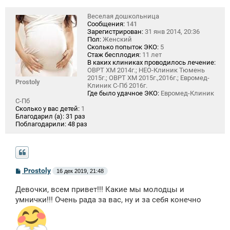
Веселая дошкольница
Сообщения:
141
Зарегистрирован:
31 янв 2014, 20:36
Пол:
Женский
Сколько попыток ЭКО:
5
Стаж бесплодия:
11 лет
В каких клиниках проводилось лечение:
ОВРТ ХМ 2014г.; НЕО-Клиник Тюмень
2015г.; ОВРТ ХМ 2015г.,2016г.; Евромед-
Prostoly
Клиник С-Пб 2016г.
Где было удачное ЭКО:
Евромед-Клиник
С-Пб
Сколько у вас детей:
1
Благодарил (а):
31 раз
Поблагодарили:
48 раз
С
Prostoly
16 дек 2019, 21:48
о
о
Девочки, всем привет!!! Какие мы молодцы и
б
щ
умнички!!! Очень рада за вас, ну и за себя конечно
е
н
и
е