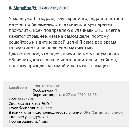
С
МариЕлиД+
14 дек 2019, 23:11
о
о
У меня уже 11 неделя, жду скрининга, недавно встала
б
щ
на учет по беременности, назначили кучу врачей
е
проходить. Всех поздравляю с удачным ЭКО! Всегда
н
кажется страшнее, чем на самом деле, поэтому
и
е
решайтесь и идите к своей цели! Я сама все время
глажу живот и не верю своему счастью!
Единственное, что здесь врачи не могут нормально
объяснить, когда заканчивать дивигель и крайнон,
поэтому приходится самой искать информацию...
Только зачали
LunaBoom
Сообщения:
9
Зарегистрирован:
07 окт 2019, 11:36
Пол:
Женский
Сколько попыток ЭКО:
1
Стаж бесплодия:
10 лет
В каких клиниках проводилось лечение:
ОКБ Ханты-мансийск
Сколько у вас детей:
1
Поблагодарили:
1 раз