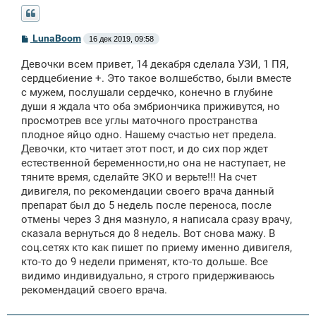
С
LunaBoom
16 дек 2019, 09:58
о
о
Девочки всем привет, 14 декабря сделала УЗИ, 1 ПЯ,
б
щ
сердцебиение +. Это такое волшебство, были вместе
е
с мужем, послушали сердечко, конечно в глубине
н
души я ждала что оба эмбриончика приживутся, но
и
е
просмотрев все углы маточного пространства
плодное яйцо одно. Нашему счастью нет предела.
Девочки, кто читает этот пост, и до сих пор ждет
естественной беременности,но она не наступает, не
тяните время, сделайте ЭКО и верьте!!! На счет
дивигеля, по рекомендации своего врача данный
препарат был до 5 недель после переноса, после
отмены через 3 дня мазнуло, я написала сразу врачу,
сказала вернуться до 8 недель. Вот снова мажу. В
соц.сетях кто как пишет по приему именно дивигеля,
кто-то до 9 недели применят, кто-то дольше. Все
видимо индивидуально, я строго придерживаюсь
рекомендаций своего врача.