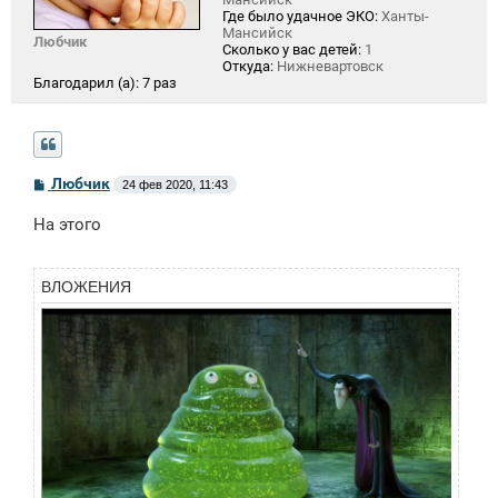
Где было удачное ЭКО:
Ханты-
Мансийск
Любчик
Сколько у вас детей:
1
Откуда:
Нижневартовск
Благодарил (а):
7 раз
С
Любчик
24 фев 2020, 11:43
о
о
На этого
б
щ
е
н
ВЛОЖЕНИЯ
и
е