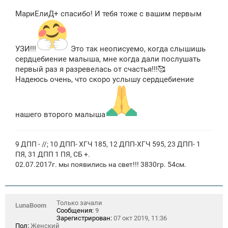
о
о
МариЕлиД+ спасибо! И тебя тоже с вашим первым
б
щ
е
н
и
УЗИ!!!
Это так неописуемо, когда слышишь
е
сердцебиение малыша, мне когда дали послушать
первый раз я разревелась от счастья!!!🥰
Надеюсь очень, что скоро услышу сердцебиение
нашего второго малыша
9 ДПП - //; 10 ДПП- ХГЧ 185, 12 ДПП-ХГЧ 595, 23 ДПП- 1
ПЯ, 31 ДПП 1 ПЯ, СБ +.
02.07.2017г. мы появились на свет!!! 3830гр. 54см.
Только зачали
LunaBoom
Сообщения:
9
Зарегистрирован:
07 окт 2019, 11:36
Пол:
Женский