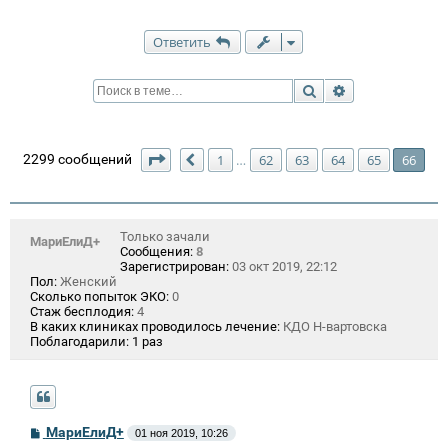
Ответить
Поиск
Расширенный п
Страница
66
из
66
2299 сообщений
1
62
63
64
65
66
…
Пред.
Только зачали
МариЕлиД+
Сообщения:
8
Зарегистрирован:
03 окт 2019, 22:12
Пол:
Женский
Сколько попыток ЭКО:
0
Стаж бесплодия:
4
В каких клиниках проводилось лечение:
КДО Н-вартовска
Поблагодарили:
1 раз
С
МариЕлиД+
01 ноя 2019, 10:26
о