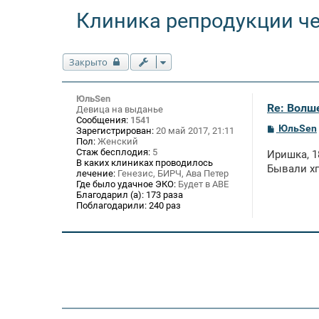
Клиника репродукции ч
Закрыто
ЮльSen
Re: Волше
Девица на выданье
Сообщения:
1541
С
ЮльSen
Зарегистрирован:
20 май 2017, 21:11
о
Пол:
Женский
о
Стаж бесплодия:
5
Иришка, 1
б
В каких клиниках проводилось
щ
Бывали хг
лечение:
Генезис, БИРЧ, Ава Петер
е
Где было удачное ЭКО:
Будет в АВЕ
н
Благодарил (а):
173 раза
и
Поблагодарили:
240 раз
е