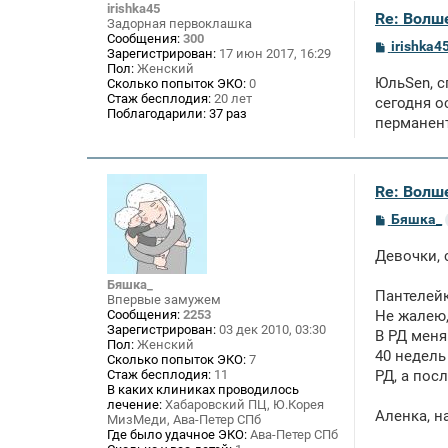
irishka45
Re: Волше
Задорная первоклашка
Сообщения:
300
С
irishka4
Зарегистрирован:
17 июн 2017, 16:29
о
Пол:
Женский
о
ЮльSen, с
Сколько попыток ЭКО:
0
б
Стаж бесплодия:
20 лет
щ
сегодня о
Поблагодарили:
37 раз
е
перманент
н
и
е
Re: Волше
С
Бяшка_
о
о
Девочки, 
б
щ
Бяшка_
е
Пантелейк
Впервые замужем
н
Сообщения:
2253
Не жалею,
и
Зарегистрирован:
03 дек 2010, 03:30
е
В РД меня
Пол:
Женский
40 недель
Сколько попыток ЭКО:
7
Стаж бесплодия:
11
РД, а пос
В каких клиниках проводилось
лечение:
Хабаровский ПЦ, Ю.Корея
Аленка, 
МизМеди, Ава-Петер СПб
Где было удачное ЭКО:
Ава-Петер СПб