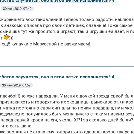
бство случается, оно в этой ветке исполняется!-4
30 июн 2019, 07:49
скорейшего восстановления! Теперь только радости, наблюда
ак знакомо описала про своих детишек, славные! Тоже самое 
 сынишка тут же просится, а играют, так и игрушки ей даёт, и 
ят
)))
 ещё кулачки с Марусеной не разжимаем!
бство случается, оно в этой ветке исполняется!-4
30 июн 2019, 07:57
пасибо!!!)но уже навряд-ли. У меня с дочкой-трехдневкой был
признаки,хоть и говорят,что их экошницы выискивают.) и кро
 и матка постоянно свои сигналы по ночам подавала, ну и ук
че,думаю,не получилось бы у меня ничего с таким низким рез
 перед сдачей крови на хгч, уколы ХГЧ за сколько дней были?
что есть шанс!
же звонил,я не стала ему говорить,что сдавала кровь так ран