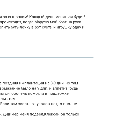
я за сыночком! Каждый день меняться будет!
происходит, когда Марусю мой брат на руки
попить бутылочку в рот суете, и игрушку одну и
а поздняя имплантация на 8-9 дни, но там
вомазание было на 9 дпп, и аппетит "будь
олы хгч ооочень помогли в поддержке
ультатом.
 Если там хвоста от уколов нет,то вполне
о. Д-димер меня подвел,Клексан он только