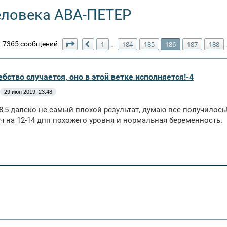
еловека АВА-ПЕТЕР
Страница
186
из
211
7365 сообщений
1
184
185
186
187
188
…
Пред.
бство случается, оно в этой ветке исполняется!-4
29 июн 2019, 23:48
8,5 далеко не самый плохой результат, думаю все получилось
ч на 12-14 дпп похожего уровня и нормальная беременность.