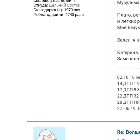
Сколько у вас детей:
1
Мусульман
Откуда:
Дальний Восток
Благодарил (а):
1970 раз
Поблагодарили:
4743 раза
Плато, во
и лёгких 
Мне безум
Хелен, я
Катерина, 
Замечател
02.10.18 п
14 ДПП 1 
17 ДПП 8 
22 ДПП 32 
28 ДПП ПЯ
27. 06.19.
Re: Волше