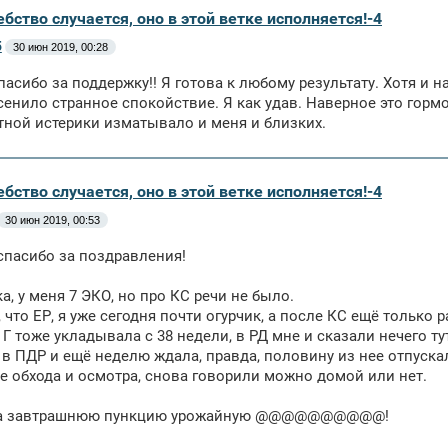
бство случается, оно в этой ветке исполняется!-4
5
30 июн 2019, 00:28
пасибо за поддержку!! Я готова к любому результату. Хотя и
сенило странное спокойствие. Я как удав. Наверное это гормо
ной истерики изматывало и меня и близких.
бство случается, оно в этой ветке исполняется!-4
30 июн 2019, 00:53
спасибо за поздравления!
а, у меня 7 ЭКО, но про КС речи не было.
 что ЕР, я уже сегодня почти огурчик, а после КС ещё только
 Г тоже укладывала с 38 недели, в РД мне и сказали нечего ту
 в ПДР и ещё неделю ждала, правда, половину из нее отпуска
ле обхода и осмотра, снова говорили можно домой или нет.
на завтрашнюю пункцию урожайную @@@@@@@@@@!