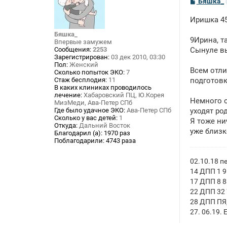
С
Бяшка_
о
о
Иришка 4
б
щ
Бяшка_
е
9Ирина, т
Впервые замужем
н
Сообщения:
2253
Сынуле 
и
Зарегистрирован:
03 дек 2010, 03:30
е
Пол:
Женский
Всем отли
Сколько попыток ЭКО:
7
Стаж бесплодия:
11
подготовк
В каких клиниках проводилось
лечение:
Хабаровский ПЦ, Ю.Корея
Немного о
МизМеди, Ава-Петер СПб
Где было удачное ЭКО:
Ава-Петер СПб
уходят ро
Сколько у вас детей:
1
Я тоже ни
Откуда:
Дальний Восток
уже близк
Благодарил (а):
1970 раз
Поблагодарили:
4743 раза
02.10.18 п
14 ДПП 1 
17 ДПП 8 
22 ДПП 32 
28 ДПП ПЯ
27. 06.19.