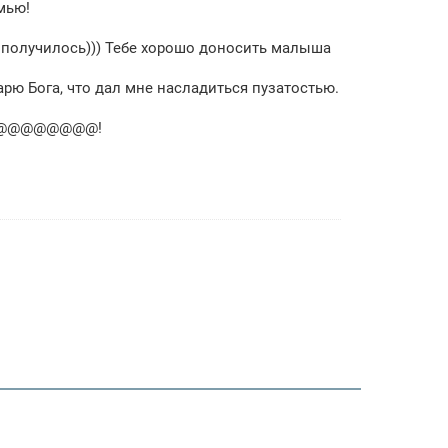
мью!
и получилось))) Тебе хорошо доносить малыша
арю Бога, что дал мне насладиться пузатостью.
ки @@@@@@@@@!