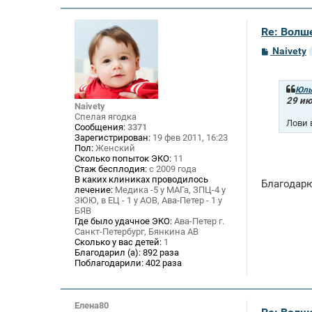
Re: Волше
С
Naivety
о
о
б
щ
Юль
е
29 ию
Naivety
н
Спелая ягодка
и
Лови 
Сообщения:
3371
е
Зарегистрирован:
19 фев 2011, 16:23
Пол:
Женский
Сколько попыток ЭКО:
11
Стаж бесплодия:
с 2009 года
В каких клиниках проводилось
Благодар
лечение:
Медика -5 у МАГа, ЗПЦ-4 у
ЗЮЮ, в ЕЦ - 1 у АОВ, Ава-Петер - 1 у
БЯВ
Где было удачное ЭКО:
Ава-Петер г.
Санкт-Петербург, Бянкина АВ
Сколько у вас детей:
1
Благодарил (а):
892 раза
Поблагодарили:
402 раза
Елена80