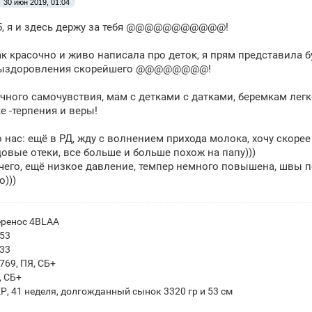
30 июн 2019, 01:04
5, я и здесь держу за тебя @@@@@@@@@@@!
ак красочно и живо написала про деток, я прям представила бу
выздоровления скорейшего @@@@@@@@!
чного самочувствия, мам с детками с датками, беремкам легко
е -терпения и веры!
 нас: ещё в РД, жду с волнением прихода молока, хочу скорее 
довые отеки, все больше и больше похож на папу)))
чего, ещё низкое давление, темпер немного повышена, швы п
о)))
еренос 4BLAA
953
833
769, ПЯ, СБ+
, СБ+
 ЕР, 41 неделя, долгожданный сынок 3320 гр и 53 см