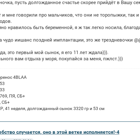
очка, пусть долгожданное счастье скорее прийдёт в Вашу се
т и мне говорили про мальчиков, что они не торопыжки, так 
родов.
но нравилось быть беременной, я ж так легко носила, благод
 на чудо иишанс поздней имплантации, это же трездневоч
да, это первый мой сынок, я его 11 лет ждала))).
ьного вам отдыха у моря, покупайся за меня, пжлст.)))
еренос 4BLAA
953
833
769, ПЯ, СБ+
, СБ+
 ЕР, 41 неделя, долгожданный сынок 3320 гр и 53 см
бство случается, оно в этой ветке исполняется!-4