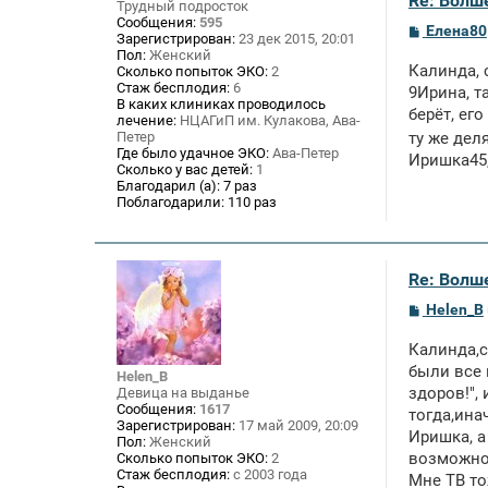
Re: Волше
Трудный подросток
Сообщения:
595
С
Елена80
Зарегистрирован:
23 дек 2015, 20:01
о
Пол:
Женский
о
Калинда, 
Сколько попыток ЭКО:
2
б
Стаж бесплодия:
6
щ
9Ирина, т
В каких клиниках проводилось
е
берёт, его
лечение:
НЦАГиП им. Кулакова, Ава-
н
и
Петер
ту же дел
е
Где было удачное ЭКО:
Ава-Петер
Иришка45,
Сколько у вас детей:
1
Благодарил (а):
7 раз
Поблагодарили:
110 раз
Re: Волше
С
Helen_B
о
о
Калинда,с
б
щ
были все 
Helen_B
е
здоров!",
Девица на выданье
н
Сообщения:
1617
тогда,ина
и
Зарегистрирован:
17 май 2009, 20:09
е
Иришка, а
Пол:
Женский
возможно,
Сколько попыток ЭКО:
2
Стаж бесплодия:
с 2003 года
Мне ТВ то