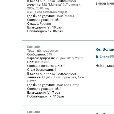
В каких клиниках проводилось
вчера мне
лечение:
МЦ "Малыш" (г.Тюмень),
2009, 2010 год
и еще обязательно будет!
Где было удачное ЭКО:
"Малыш"
Сколько у вас детей:
1
Откуда:
Россия
Благодарил (а):
10 раз
Поблагодарили:
86 раз
Елена80
Re: Волше
Трудный подросток
Сообщения:
595
С
Елена80
Зарегистрирован:
23 дек 2015, 20:01
о
Пол:
Женский
о
Helen, мо
Сколько попыток ЭКО:
2
б
Стаж бесплодия:
6
щ
В каких клиниках проводилось
е
лечение:
НЦАГиП им. Кулакова, Ава-
н
и
Петер
е
Где было удачное ЭКО:
Ава-Петер
Сколько у вас детей:
1
Благодарил (а):
7 раз
Поблагодарили:
110 раз
Елена80