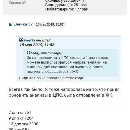
Сколько у вас детей:
3
Еленка 37
Благодарил (а):
251 раз
Поблагодарили:
177 раз
С
Еленка 37
15 мар 2019, 13:07
о
о
б
щ
Sveetka
писал(а):
↑
е
15 мар 2019, 11:58
н
и
Lena_Lena писал(а):
е
Хо хо, позвонила в ЦПС, сказали 1 раз только
можете воспользоваться направлениями на
анализы для составления выписки. Квота
получена, обращайтесь в ЖК
Видимо новые правила с этого года
Всегда так было. Я тоже напоролась на то, что придя
обновить анализы в ЦПС, была отправлена в ЖК.
7 дпп хгч 61
9 дпп хгч 284
13 дпп хгч 2000
29 дпп СБ+