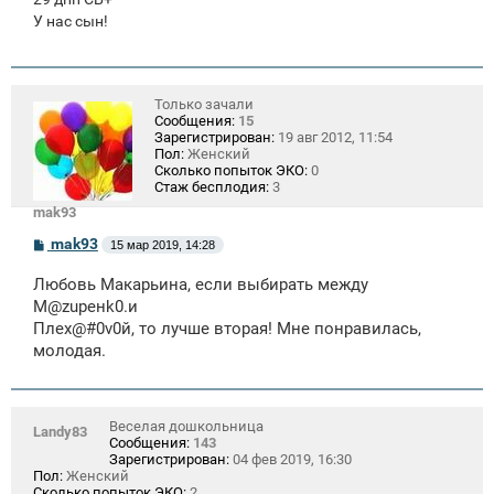
У нас сын!
Только зачали
Сообщения:
15
Зарегистрирован:
19 авг 2012, 11:54
Пол:
Женский
Сколько попыток ЭКО:
0
Стаж бесплодия:
3
mak93
С
mak93
15 мар 2019, 14:28
о
о
Любовь Макарьина, если выбирать между
б
щ
М@zuренk0.и
е
Плеx@#0v0й, то лучше вторая! Мне понравилась,
н
молодая.
и
е
Веселая дошкольница
Landy83
Сообщения:
143
Зарегистрирован:
04 фев 2019, 16:30
Пол:
Женский
Сколько попыток ЭКО:
2