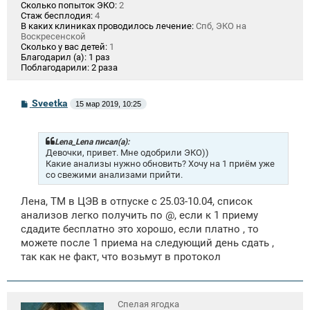
Сколько попыток ЭКО:
2
Стаж бесплодия:
4
В каких клиниках проводилось лечение:
Спб, ЭКО на
Воскресенской
Сколько у вас детей:
1
Благодарил (а):
1 раз
Поблагодарили:
2 раза
С
Sveetka
15 мар 2019, 10:25
о
о
б
щ
Lena_Lena писал(а):
е
Девочки, привет. Мне одобрили ЭКО))
н
Какие анализы нужно обновить? Хочу на 1 приём уже
и
со свежими анализами прийти.
е
Лена, ТМ в ЦЭВ в отпуске с 25.03-10.04, список
анализов легко получить по @, если к 1 приему
сдадите бесплатно это хорошо, если платно , то
можете после 1 приема на следующий день сдать ,
так как не факт, что возьмут в протокол
Спелая ягодка