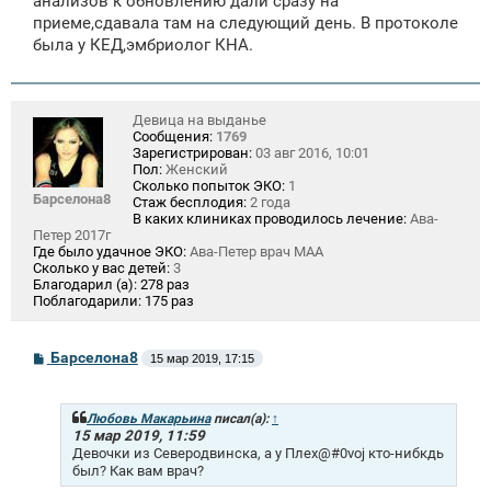
анализов к обновлению дали сразу на
приеме,сдавала там на следующий день. В протоколе
была у КЕД,эмбриолог КНА.
Девица на выданье
Сообщения:
1769
Зарегистрирован:
03 авг 2016, 10:01
Пол:
Женский
Сколько попыток ЭКО:
1
Барселона8
Стаж бесплодия:
2 года
В каких клиниках проводилось лечение:
Ава-
Петер 2017г
Где было удачное ЭКО:
Ава-Петер врач МАА
Сколько у вас детей:
3
Благодарил (а):
278 раз
Поблагодарили:
175 раз
С
Барселона8
15 мар 2019, 17:15
о
о
б
щ
Любовь Макарьина
писал(а):
↑
е
15 мар 2019, 11:59
н
Девочки из Северодвинска, а у Плеx@#0voj кто-нибкдь
и
был? Как вам врач?
е