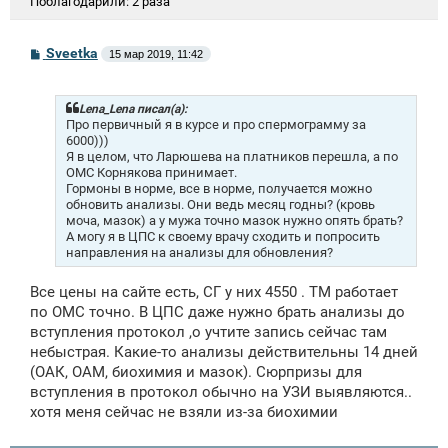
Поблагодарили:
2 раза
С
Sveetka
15 мар 2019, 11:42
о
о
б
щ
Lena_Lena писал(а):
е
Про первичный я в курсе и про спермограмму за
н
6000)))
и
Я в целом, что Ларюшева на платников перешла, а по
е
ОМС Корнякова принимает.
Гормоны в норме, все в норме, получается можно
обновить анализы. Они ведь месяц годны? (кровь
моча, мазок) а у мужа точно мазок нужно опять брать?
А могу я в ЦПС к своему врачу сходить и попросить
направления на анализы для обновления?
Все цены на сайте есть, СГ у них 4550 . ТМ работает
по ОМС точно. В ЦПС даже нужно брать анализы до
вступления протокол ,о учтите запись сейчас там
небыстрая. Какие-то анализы действительны 14 дней
(ОАК, ОАМ, биохимия и мазок). Сюрпризы для
вступления в протокол обычно на УЗИ выявляются..
хотя меня сейчас не взяли из-за биохимии