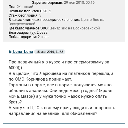
Зарегистрирован:
29 ноя 2018, 00:16
Пол:
Женский
Сколько попыток ЭКО:
2
Стаж бесплодия:
5
В каких клиниках проводилось лечение:
Центр Эко на
Воскресенской
Где было удачное ЭКО:
Центр эко на Воскресенской
Благодарил (а):
2 раза
Поблагодарили:
2 раза
С
Lena_Lena
15 мар 2019, 11:33
о
о
Про первичный я в курсе и про спермограмму за
б
щ
6000)))
е
Я в целом, что Ларюшева на платников перешла, а
н
по ОМС Корнякова принимает.
и
е
Гормоны в норме, все в норме, получается можно
обновить анализы. Они ведь месяц годны? (кровь
моча, мазок) а у мужа точно мазок нужно опять
брать?
А могу я в ЦПС к своему врачу сходить и попросить
направления на анализы для обновления?