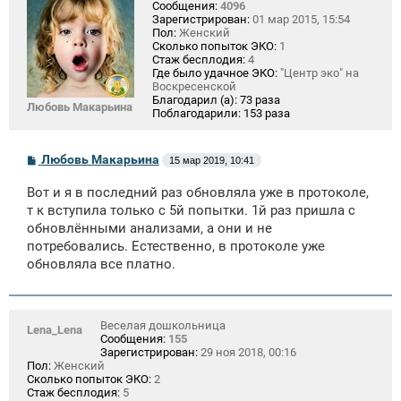
Сообщения:
4096
Зарегистрирован:
01 мар 2015, 15:54
Пол:
Женский
Сколько попыток ЭКО:
1
Стаж бесплодия:
4
Где было удачное ЭКО:
"Центр эко" на
Воскресенской
Благодарил (а):
73 раза
Любовь Макарьина
Поблагодарили:
153 раза
С
Любовь Макарьина
15 мар 2019, 10:41
о
о
Вот и я в последний раз обновляла уже в протоколе,
б
щ
т к вступила только с 5й попытки. 1й раз пришла с
е
обновлёнными анализами, а они и не
н
потребовались. Естественно, в протоколе уже
и
е
обновляла все платно.
Веселая дошкольница
Lena_Lena
Сообщения:
155
Зарегистрирован:
29 ноя 2018, 00:16
Пол:
Женский
Сколько попыток ЭКО:
2
Стаж бесплодия:
5