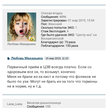
Спелая ягодка
Сообщения:
4096
Зарегистрирован:
01 мар 2015, 15:54
Пол:
Женский
Сколько попыток ЭКО:
1
Стаж бесплодия:
4
Где было удачное ЭКО:
"Центр эко" на
Воскресенской
Благодарил (а):
73 раза
Любовь Макарьина
Поблагодарили:
153 раза
С
Любовь Макарьина
15 мар 2019, 11:23
о
о
Первичный приём в ЦЭВ всегда платно. Если со
б
щ
здоровьем все ок, то возьмут, конечно.
е
Меня не брали из-за кист и потому что фоликов не
н
было по узи. Могут не брать из-за того что гормоны
и
е
не в норме, ну и т.д.
Веселая дошкольница
Lena_Lena
Сообщения:
155