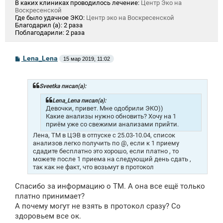
В каких клиниках проводилось лечение:
Центр Эко на
Воскресенской
Где было удачное ЭКО:
Центр эко на Воскресенской
Благодарил (а):
2 раза
Поблагодарили:
2 раза
С
Lena_Lena
15 мар 2019, 11:02
о
о
б
щ
Sveetka писал(а):
е
н
Lena_Lena писал(а):
и
Девочки, привет. Мне одобрили ЭКО))
е
Какие анализы нужно обновить? Хочу на 1
приём уже со свежими анализами прийти.
Лена, ТМ в ЦЭВ в отпуске с 25.03-10.04, список
анализов легко получить по @, если к 1 приему
сдадите бесплатно это хорошо, если платно , то
можете после 1 приема на следующий день сдать ,
так как не факт, что возьмут в протокол
Спасибо за информацию о ТМ. А она все ещё только
платно принимает?
А почему могут не взять в протокол сразу? Со
здоровьем все ок.