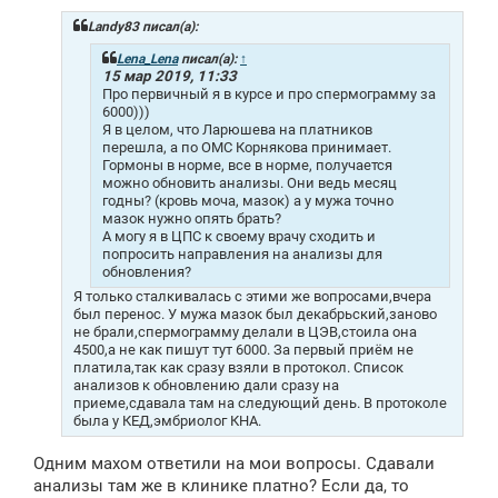
б
щ
Landy83 писал(а):
е
н
Lena_Lena
писал(а):
↑
и
15 мар 2019, 11:33
е
Про первичный я в курсе и про спермограмму за
6000)))
Я в целом, что Ларюшева на платников
перешла, а по ОМС Корнякова принимает.
Гормоны в норме, все в норме, получается
можно обновить анализы. Они ведь месяц
годны? (кровь моча, мазок) а у мужа точно
мазок нужно опять брать?
А могу я в ЦПС к своему врачу сходить и
попросить направления на анализы для
обновления?
Я только сталкивалась с этими же вопросами,вчера
был перенос. У мужа мазок был декабрьский,заново
не брали,спермограмму делали в ЦЭВ,стоила она
4500,а не как пишут тут 6000. За первый приём не
платила,так как сразу взяли в протокол. Список
анализов к обновлению дали сразу на
приеме,сдавала там на следующий день. В протоколе
была у КЕД,эмбриолог КНА.
Одним махом ответили на мои вопросы. Сдавали
анализы там же в клинике платно? Если да, то