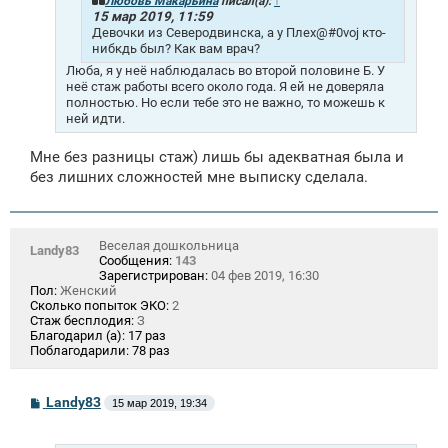
Любовь Макарьина
писал(а):
↑
и
15 мар 2019, 11:59
е
Девочки из Северодвинска, а у Плеx@#0voj кто-
нибкдь был? Как вам врач?
Люба, я у неё наблюдалась во второй половине Б. У
неё стаж работы всего около года. Я ей не доверяла
полностью. Но если тебе это не важно, то можешь к
ней идти.
Мне без разницы стаж) лишь бы адекватная была и
без лишних сложностей мне выписку сделала.
Веселая дошкольница
Landy83
Сообщения:
143
Зарегистрирован:
04 фев 2019, 16:30
Пол:
Женский
Сколько попыток ЭКО:
2
Стаж бесплодия:
З
Благодарил (а):
17 раз
Поблагодарили:
78 раз
С
Landy83
15 мар 2019, 19:34
о
о
б