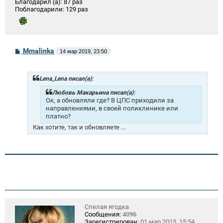
Благодарил (а):
87 раз
Поблагодарили:
129 раз
С
Mmalinka
14 мар 2019, 23:50
о
о
б
щ
Lena_Lena писал(а):
е
н
Любовь Макарьина писал(а):
и
Ок, а обновляли где? В ЦПС приходили за
е
направлениями, в своей поликлинике или
платно?
Как хотите, так и обновляете ...
Спелая ягодка
Сообщения:
4096
Зарегистрирован:
01 мар 2015, 15:54