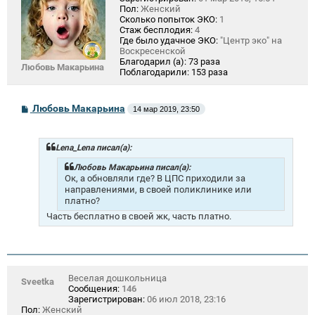
Пол:
Женский
Сколько попыток ЭКО:
1
Стаж бесплодия:
4
Где было удачное ЭКО:
"Центр эко" на
Воскресенской
Благодарил (а):
73 раза
Любовь Макарьина
Поблагодарили:
153 раза
С
Любовь Макарьина
14 мар 2019, 23:50
о
о
б
щ
Lena_Lena писал(а):
е
н
Любовь Макарьина писал(а):
и
Ок, а обновляли где? В ЦПС приходили за
е
направлениями, в своей поликлинике или
платно?
Часть бесплатно в своей жк, часть платно.
Веселая дошкольница
Sveetka
Сообщения:
146
Зарегистрирован:
06 июл 2018, 23:16
Пол:
Женский