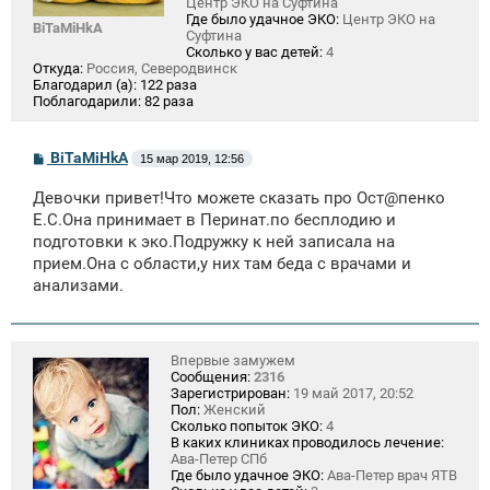
Центр ЭКО на Суфтина
Где было удачное ЭКО:
Центр ЭКО на
BiTaMiHkA
Суфтина
Сколько у вас детей:
4
Откуда:
Россия, Северодвинск
Благодарил (а):
122 раза
Поблагодарили:
82 раза
С
BiTaMiHkA
15 мар 2019, 12:56
о
о
Девочки привет!Что можете сказать про Ост@пенко
б
щ
Е.С.Она принимает в Перинат.по бесплодию и
е
подготовки к эко.Подружку к ней записала на
н
прием.Она с области,у них там беда с врачами и
и
е
анализами.
Впервые замужем
Сообщения:
2316
Зарегистрирован:
19 май 2017, 20:52
Пол:
Женский
Сколько попыток ЭКО:
4
В каких клиниках проводилось лечение:
Ава-Петер СПб
Где было удачное ЭКО:
Ава-Петер врач ЯТВ