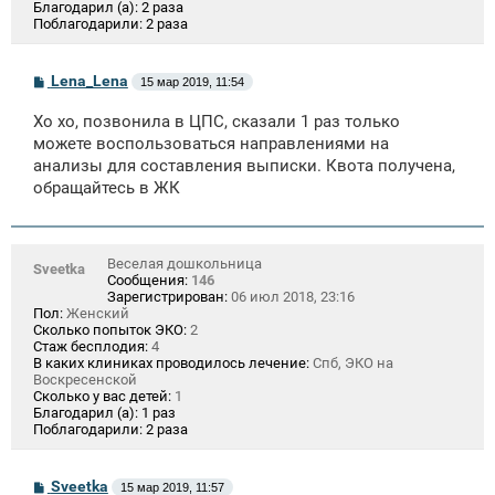
Благодарил (а):
2 раза
Поблагодарили:
2 раза
С
Lena_Lena
15 мар 2019, 11:54
о
о
Хо хо, позвонила в ЦПС, сказали 1 раз только
б
щ
можете воспользоваться направлениями на
е
анализы для составления выписки. Квота получена,
н
обращайтесь в ЖК
и
е
Веселая дошкольница
Sveetka
Сообщения:
146
Зарегистрирован:
06 июл 2018, 23:16
Пол:
Женский
Сколько попыток ЭКО:
2
Стаж бесплодия:
4
В каких клиниках проводилось лечение:
Спб, ЭКО на
Воскресенской
Сколько у вас детей:
1
Благодарил (а):
1 раз
Поблагодарили:
2 раза
С
Sveetka
15 мар 2019, 11:57