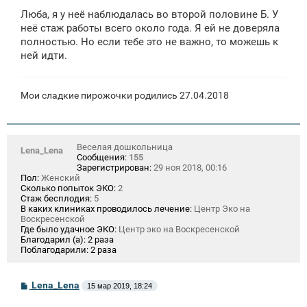
Люба, я у неё наблюдалась во второй половине Б. У
неё стаж работы всего около года. Я ей не доверяла
полностью. Но если тебе это не важно, то можешь к
ней идти.
Мои сладкие пирожочки родились 27.04.2018
Веселая дошкольница
Lena_Lena
Сообщения:
155
Зарегистрирован:
29 ноя 2018, 00:16
Пол:
Женский
Сколько попыток ЭКО:
2
Стаж бесплодия:
5
В каких клиниках проводилось лечение:
Центр Эко на
Воскресенской
Где было удачное ЭКО:
Центр эко на Воскресенской
Благодарил (а):
2 раза
Поблагодарили:
2 раза
С
Lena_Lena
15 мар 2019, 18:24
о
о