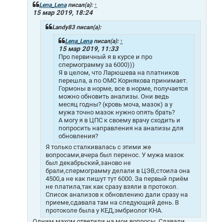
щ
Lena_Lena
писал(а):
↑
е
15 мар 2019, 18:24
н
и
Landy83 писал(а):
е
Lena_Lena
писал(а):
↑
15 мар 2019, 11:33
Про первичный я в курсе и про
спермограмму за 6000)))
Я в целом, что Ларюшева на платников
перешла, а по ОМС Корнякова принимает.
Гормоны в норме, все в норме, получается
можно обновить анализы. Они ведь
месяц годны? (кровь моча, мазок) а у
мужа точно мазок нужно опять брать?
А могу я в ЦПС к своему врачу сходить и
попросить направления на анализы для
обновления?
Я только сталкивалась с этими же
вопросами,вчера был перенос. У мужа мазок
был декабрьский,заново не
брали,спермограмму делали в ЦЭВ,стоила она
4500,а не как пишут тут 6000. За первый приём
не платила,так как сразу взяли в протокол.
Список анализов к обновлению дали сразу на
приеме,сдавала там на следующий день. В
протоколе была у КЕД,эмбриолог КНА.
Одним махом ответили на мои вопросы. Сдавали