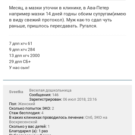
Месяц, а мазки уточни в клинике, в Ава-Петер
например мазки 14 дней годны обоим супругам(имею
в виду свежий протокол). Муж как-то сдал чуть
раньше, пришлось пересдавать. Ругался.
7 дпп хгч 61
9 дпп хгч 284
13 дпп хгч 2000
29 дпп СБ+
У нас сын!
Веселая дошкольница
Sveetka
Сообщения:
146
Зарегистрирован:
06 июл 2018, 23:16
Пол:
Женский
Сколько попыток ЭКО:
2
Стаж бесплодия:
4
В каких клиниках проводилось лечение:
Спб, ЭКО на
Воскресенской
Сколько у вас детей:
1
Благодарил (а):
1 раз