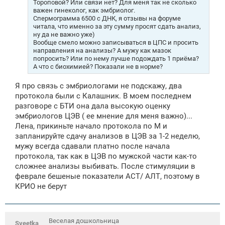
Тороповой? Или связи нет? Для меня так не сколько
важен гинеколог, как эмбриолог.
Спермограмма 6500 с ДНК, я отзывы на форуме
читала, что именно за эту сумму просят сдать анализ,
ну да не важно уже)
Вообще смело можно записываться в ЦПС и просить
направления на анализы? А мужу как мазок
попросить? Или по нему лучше подождать 1 приёма?
А что с биохимией? Показали не в норме?
Я про связь с эмбриологами не подскажу, два
протокола были с Калашник. В моем последнем
разговоре с БТИ она дала высокую оценку
эмбриологов ЦЭВ ( ее мнение для меня важно)...
Лена, прикиньте начало протокола по М и
запланируйте сдачу анализов в ЦЭВ за 1-2 неделю,
мужу всегда сдавали платно после начала
протокола, так как в ЦЭВ по мужской части как-то
сложнее анализы выбивать. После стимуляции в
феврале бешеные показатели АСТ/ АЛТ, поэтому в
КРИО не берут
Веселая дошкольница
Sveetka