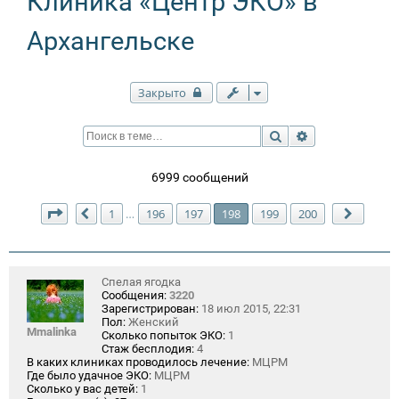
Клиника «Центр ЭКО» в
Архангельске
Закрыто
Поиск
Расширенный п
6999 сообщений
Страница
198
из
200
1
196
197
198
199
200
…
Пред.
След.
Спелая ягодка
Сообщения:
3220
Зарегистрирован:
18 июл 2015, 22:31
Пол:
Женский
Mmalinka
Сколько попыток ЭКО:
1
Стаж бесплодия:
4
В каких клиниках проводилось лечение:
МЦРМ
Где было удачное ЭКО:
МЦРМ
Сколько у вас детей:
1