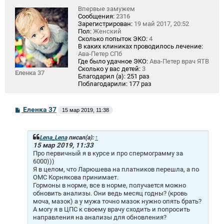
Впервые замужем
Сообщения:
2316
Зарегистрирован:
19 май 2017, 20:52
Пол:
Женский
Сколько попыток ЭКО:
4
В каких клиниках проводилось лечение:
Ава-Петер СПб
Где было удачное ЭКО:
Ава-Петер врач ЯТВ
Сколько у вас детей:
3
Еленка 37
Благодарил (а):
251 раз
Поблагодарили:
177 раз
С
Еленка 37
15 мар 2019, 11:38
о
о
б
щ
Lena_Lena
писал(а):
↑
е
15 мар 2019, 11:33
н
Про первичный я в курсе и про спермограмму за
и
6000)))
е
Я в целом, что Ларюшева на платников перешла, а по
ОМС Корнякова принимает.
Гормоны в норме, все в норме, получается можно
обновить анализы. Они ведь месяц годны? (кровь
моча, мазок) а у мужа точно мазок нужно опять брать?
А могу я в ЦПС к своему врачу сходить и попросить
направления на анализы для обновления?