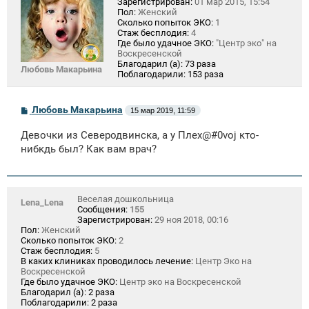
Зарегистрирован:
01 мар 2015, 15:54
Пол:
Женский
Сколько попыток ЭКО:
1
Стаж бесплодия:
4
Где было удачное ЭКО:
"Центр эко" на
Воскресенской
Благодарил (а):
73 раза
Любовь Макарьина
Поблагодарили:
153 раза
С
Любовь Макарьина
15 мар 2019, 11:59
о
о
Девочки из Северодвинска, а у Плеx@#0voj кто-
б
щ
нибкдь был? Как вам врач?
е
н
и
е
Веселая дошкольница
Lena_Lena
Сообщения:
155
Зарегистрирован:
29 ноя 2018, 00:16
Пол:
Женский
Сколько попыток ЭКО:
2
Стаж бесплодия:
5
В каких клиниках проводилось лечение:
Центр Эко на
Воскресенской
Где было удачное ЭКО:
Центр эко на Воскресенской
Благодарил (а):
2 раза
Поблагодарили:
2 раза