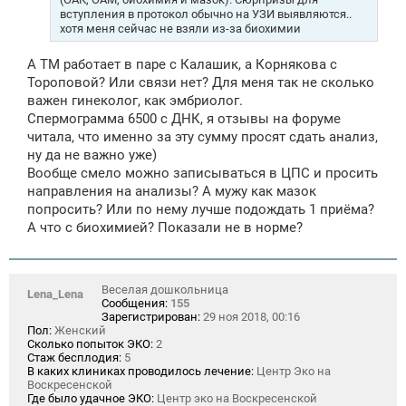
вступления в протокол обычно на УЗИ выявляются..
хотя меня сейчас не взяли из-за биохимии
А ТМ работает в паре с Калашик, а Корнякова с
Тороповой? Или связи нет? Для меня так не сколько
важен гинеколог, как эмбриолог.
Спермограмма 6500 с ДНК, я отзывы на форуме
читала, что именно за эту сумму просят сдать анализ,
ну да не важно уже)
Вообще смело можно записываться в ЦПС и просить
направления на анализы? А мужу как мазок
попросить? Или по нему лучше подождать 1 приёма?
А что с биохимией? Показали не в норме?
Веселая дошкольница
Lena_Lena
Сообщения:
155
Зарегистрирован:
29 ноя 2018, 00:16
Пол:
Женский
Сколько попыток ЭКО:
2
Стаж бесплодия:
5
В каких клиниках проводилось лечение:
Центр Эко на
Воскресенской
Где было удачное ЭКО:
Центр эко на Воскресенской