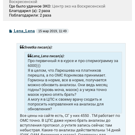
Воскресенской
Где было удачное ЭКО:
Центр эко на Воскресенской
Благодарил (а):
2 раза
Поблагодарили:
2 раза
С
Lena_Lena
15 мар 2019, 11:49
о
о
б
щ
Sveetka писал(а):
е
н
Lena_Lena писал(а):
и
Про первичный я в курсе и про спермограмму за
е
6000)))
Я в целом, что Ларюшева на платников
перешла, а по ОМС Корнякова принимает.
Гормоны в норме, все в норме, получается
можно обновить анализы. Они ведь месяц
годны? (кровь моча, мазок) а у мужа точно
мазок нужно опять брать?
А могу я в ЦПС к своему врачу сходить и
попросить направления на анализы для
обновления?
Все цены на сайте есть, СГ у них 4550 . ТМ работает по
ОМС точно. В ЦПС даже нужно брать анализы до
вступления протокол ,о учтите запись сейчас там
небыстрая. Какие-то анализы действительны 14 дней
(ОАК, ОАМ, биохимия и мазок). Сюрпризы для