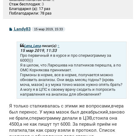
Стаж бесплодия:
З
Благодарил (а):
17 раз
Поблагодарили:
78 раз
С
Landy83
15 мар 2019, 15:33
о
о
б
щ
Lena_Lena
писал(а):
↑
е
15 мар 2019, 11:33
н
Про первичный я в курсе и про спермограмму за
и
6000)))
е
Я в целом, что Ларюшева на платников перешла, а по
ОМС Корнякова принимает.
Гормоны в норме, все в норме, получается можно
обновить анализы. Они ведь месяц годны? (кровь
моча, мазок) а у мужа точно мазок нужно опять брать?
А могу я в ЦПС к своему врачу сходить и попросить
направления на анализы для обновления?
Я только сталкивалась с этими же вопросами,вчера
был перенос. У мужа мазок был декабрьский,заново
не брали,спермограмму делали в ЦЭВ,стоила она
4500,а не как пишут тут 6000. За первый приём не
платила,так как сразу взяли в протокол. Список