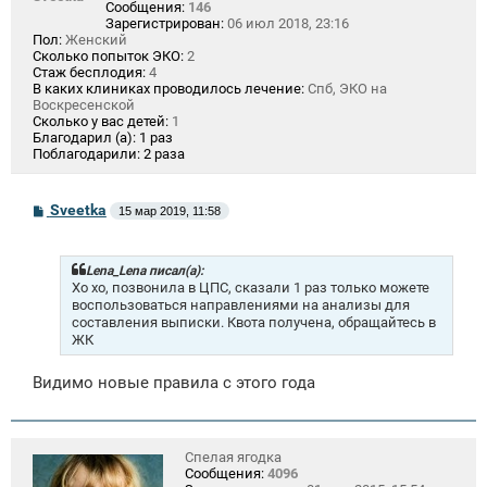
Сообщения:
146
Зарегистрирован:
06 июл 2018, 23:16
Пол:
Женский
Сколько попыток ЭКО:
2
Стаж бесплодия:
4
В каких клиниках проводилось лечение:
Спб, ЭКО на
Воскресенской
Сколько у вас детей:
1
Благодарил (а):
1 раз
Поблагодарили:
2 раза
С
Sveetka
15 мар 2019, 11:58
о
о
б
щ
Lena_Lena писал(а):
е
Хо хо, позвонила в ЦПС, сказали 1 раз только можете
н
воспользоваться направлениями на анализы для
и
составления выписки. Квота получена, обращайтесь в
е
ЖК
Видимо новые правила с этого года
Спелая ягодка
Сообщения:
4096