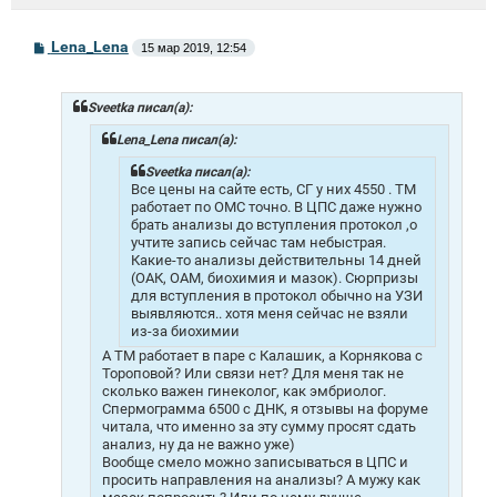
С
Lena_Lena
15 мар 2019, 12:54
о
о
б
щ
Sveetka писал(а):
е
н
Lena_Lena писал(а):
и
е
Sveetka писал(а):
Все цены на сайте есть, СГ у них 4550 . ТМ
работает по ОМС точно. В ЦПС даже нужно
брать анализы до вступления протокол ,о
учтите запись сейчас там небыстрая.
Какие-то анализы действительны 14 дней
(ОАК, ОАМ, биохимия и мазок). Сюрпризы
для вступления в протокол обычно на УЗИ
выявляются.. хотя меня сейчас не взяли
из-за биохимии
А ТМ работает в паре с Калашик, а Корнякова с
Тороповой? Или связи нет? Для меня так не
сколько важен гинеколог, как эмбриолог.
Спермограмма 6500 с ДНК, я отзывы на форуме
читала, что именно за эту сумму просят сдать
анализ, ну да не важно уже)
Вообще смело можно записываться в ЦПС и
просить направления на анализы? А мужу как