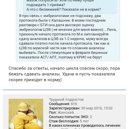
мазок попросить? Или по нему лучше
подождать 1 приёма?
А что с биохимией? Показали не в норме?
Я про связь с эмбриологами не подскажу, два
протокола были с Калашник. В моем последнем
разговоре с БТИ она дала высокую оценку
эмбриологов ЦЭВ ( ее мнение для меня важно)... Лена,
прикиньте начало протокола по М и запланируйте
сдачу анализов в ЦЭВ за 1-2 неделю, мужу всегда
сдавали платно после начала протокола, так как в
ЦЭВ по мужской части как-то сложнее анализы
выбивать. После стимуляции в феврале бешеные
показатели АСТ/ АЛТ, поэтому в КРИО не берут
Спасибо за ответы, начало цикла совсем скоро, пора
бежать сдавать анализы. Удачи и пусть показатели
скорее приходят в норму)
Трудный подросток
Сообщения:
616
Зарегистрирован:
30 мар 2016, 15:02
Пол:
Женский
Сколько попыток ЭКО:
2
Стаж бесплодия:
5 лет
В каких клиниках проводилось лечение: