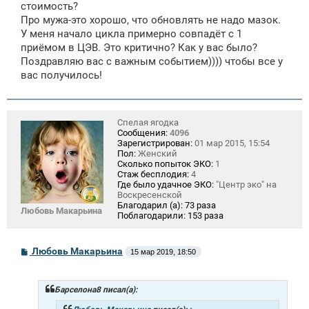
стоимость?
Про мужа-это хорошо, что обновлять не надо мазок.
У меня начало цикла примерно совпадёт с 1
приёмом в ЦЭВ. Это критично? Как у вас было?
Поздравляю вас с важным событием)))) чтобы все у
вас получилось!
Спелая ягодка
Сообщения:
4096
Зарегистрирован:
01 мар 2015, 15:54
Пол:
Женский
Сколько попыток ЭКО:
1
Стаж бесплодия:
4
Где было удачное ЭКО:
"Центр эко" на
Воскресенской
Благодарил (а):
73 раза
Любовь Макарьина
Поблагодарили:
153 раза
С
Любовь Макарьина
15 мар 2019, 18:50
о
о
б
щ
Барселона8 писал(а):
е
н