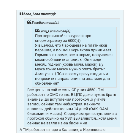
о
о
б
щ
Lena_Lena писал(а):
е
н
Sveetka писал(а):
и
е
Lena_Lena писал(а):
Про первичный я в курсе и про
спермограмму за 6000)))
Я в целом, что Ларюшева на платников
перешла, а по ОМС Корнякова принимает.
Гормоны в норме, все в норме, получается
можно обновить анализы. Они ведь
месяц годны? (кровь моча, мазок) а у
мужа точно мазок нужно опять брать?
А могу я в ЦПС к своему врачу сходить и
попросить направления на анализы для
обновления?
Все цены на сайте есть, СГ у них 4550 . ТМ
работает по ОМС точно. В ЦПС даже нужно брать
анализы до вступления протокол ,о учтите
запись сейчас там небыстрая. Какие-то
анализы действительны 14 дней (ОАК, ОАМ,
биохимия и мазок). Сюрпризы для вступления в
протокол обычно на УЗИ выявляются.. хотя меня
сейчас не взяли из-за биохимии
А ТМ работает в паре с Калашик, а Корнякова с