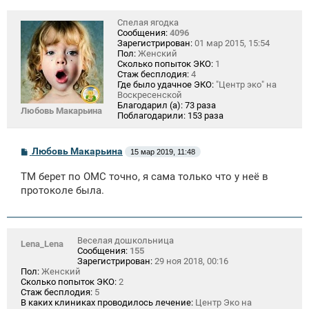
Спелая ягодка
Сообщения:
4096
Зарегистрирован:
01 мар 2015, 15:54
Пол:
Женский
Сколько попыток ЭКО:
1
Стаж бесплодия:
4
Где было удачное ЭКО:
"Центр эко" на
Воскресенской
Благодарил (а):
73 раза
Любовь Макарьина
Поблагодарили:
153 раза
С
Любовь Макарьина
15 мар 2019, 11:48
о
о
ТМ берет по ОМС точно, я сама только что у неё в
б
щ
протоколе была.
е
н
и
е
Веселая дошкольница
Lena_Lena
Сообщения:
155
Зарегистрирован:
29 ноя 2018, 00:16
Пол:
Женский
Сколько попыток ЭКО:
2
Стаж бесплодия:
5
В каких клиниках проводилось лечение:
Центр Эко на