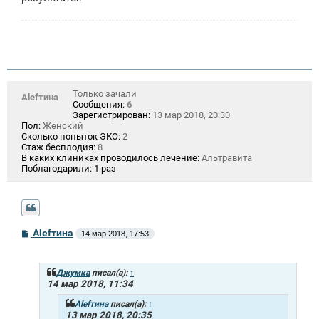
Только зачали
Аlеfтина
Сообщения:
6
Зарегистрирован:
13 мар 2018, 20:30
Пол:
Женский
Сколько попыток ЭКО:
2
Стаж бесплодия:
8
В каких клиниках проводилось лечение:
Альтравита
Поблагодарили:
1 раз
С
Аlеfтина
14 мар 2018, 17:53
о
о
б
щ
Джумка
писал(а):
↑
е
14 мар 2018, 11:34
н
и
Аlеfтина
писал(а):
↑
е
13 мар 2018, 20:35