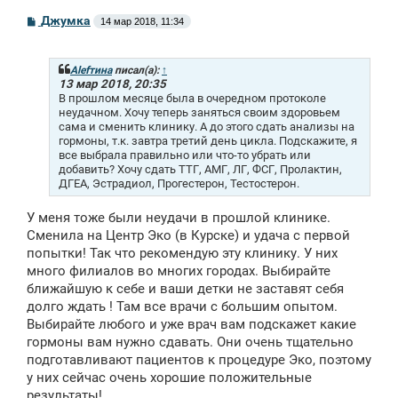
С
Джумка
14 мар 2018, 11:34
о
о
б
щ
Аlеfтина
писал(а):
↑
е
13 мар 2018, 20:35
н
В прошлом месяце была в очередном протоколе
и
неудачном. Хочу теперь заняться своим здоровьем
е
сама и сменить клинику. А до этого сдать анализы на
гормоны, т.к. завтра третий день цикла. Подскажите, я
все выбрала правильно или что-то убрать или
добавить? Хочу сдать ТТГ, АМГ, ЛГ, ФСГ, Пролактин,
ДГЕА, Эстрадиол, Прогестерон, Тестостерон.
У меня тоже были неудачи в прошлой клинике.
Сменила на Центр Эко (в Курске) и удача с первой
попытки! Так что рекомендую эту клинику. У них
много филиалов во многих городах. Выбирайте
ближайшую к себе и ваши детки не заставят себя
долго ждать ! Там все врачи с большим опытом.
Выбирайте любого и уже врач вам подскажет какие
гормоны вам нужно сдавать. Они очень тщательно
подготавливают пациентов к процедуре Эко, поэтому
у них сейчас очень хорошие положительные
результаты!