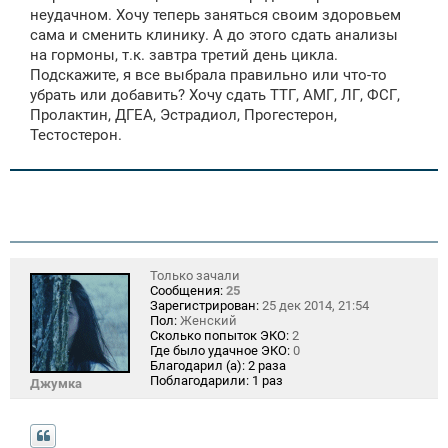
щ
неудачном. Хочу теперь заняться своим здоровьем
е
сама и сменить клинику. А до этого сдать анализы
н
на гормоны, т.к. завтра третий день цикла.
и
е
Подскажите, я все выбрала правильно или что-то
убрать или добавить? Хочу сдать ТТГ, АМГ, ЛГ, ФСГ,
Пролактин, ДГЕА, Эстрадиол, Прогестерон,
Тестостерон.
Только зачали
Сообщения:
25
Зарегистрирован:
25 дек 2014, 21:54
Пол:
Женский
Сколько попыток ЭКО:
2
Где было удачное ЭКО:
0
Благодарил (а):
2 раза
Поблагодарили:
1 раз
Джумка