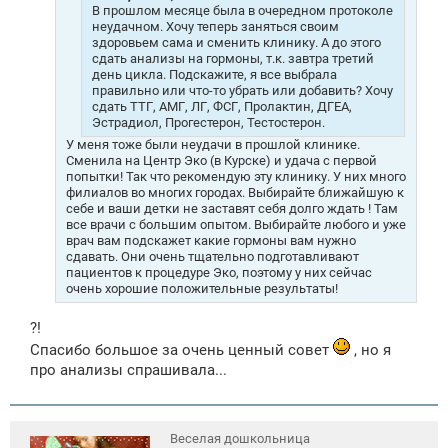
В прошлом месяце была в очередном протоколе
неудачном. Хочу теперь заняться своим
здоровьем сама и сменить клинику. А до этого
сдать анализы на гормоны, т.к. завтра третий
день цикла. Подскажите, я все выбрала
правильно или что-то убрать или добавить? Хочу
сдать ТТГ, АМГ, ЛГ, ФСГ, Пролактин, ДГЕА,
Эстрадиол, Прогестерон, Тестостерон.
У меня тоже были неудачи в прошлой клинике.
Сменила на Центр Эко (в Курске) и удача с первой
попытки! Так что рекомендую эту клинику. У них много
филиалов во многих городах. Выбирайте ближайшую к
себе и ваши детки не заставят себя долго ждать ! Там
все врачи с большим опытом. Выбирайте любого и уже
врач вам подскажет какие гормоны вам нужно
сдавать. Они очень тщательно подготавливают
пациентов к процедуре Эко, поэтому у них сейчас
очень хорошие положительные результаты!
?!
Спасибо большое за очень ценный совет
, но я
про анализы спрашивала...
Веселая дошкольница