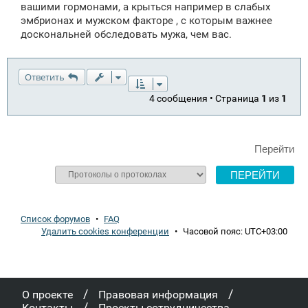
вашими гормонами, а крыться например в слабых
эмбрионах и мужском факторе , с которым важнее
доскональней обследовать мужа, чем вас.
Ответить
4 сообщения • Страница
1
из
1
Перейти
Список форумов
•
FAQ
Удалить cookies конференции
•
Часовой пояс:
UTC+03:00
/
/
О проекте
Правовая информация
/
Контакты
Проекты сотрудничества