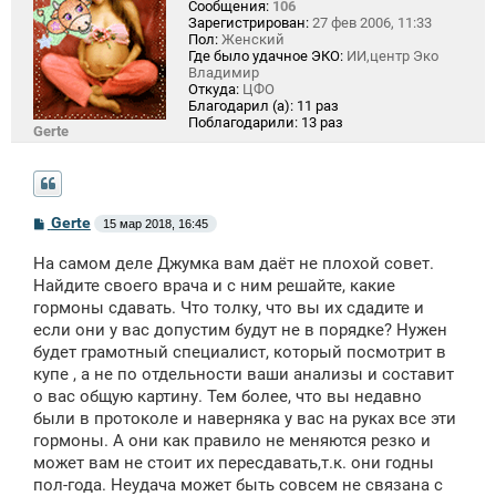
Сообщения:
106
Зарегистрирован:
27 фев 2006, 11:33
Пол:
Женский
Где было удачное ЭКО:
ИИ,центр Эко
Владимир
Откуда:
ЦФО
Благодарил (а):
11 раз
Поблагодарили:
13 раз
Gerte
С
Gerte
15 мар 2018, 16:45
о
о
На самом деле Джумка вам даёт не плохой совет.
б
щ
Найдите своего врача и с ним решайте, какие
е
гормоны сдавать. Что толку, что вы их сдадите и
н
если они у вас допустим будут не в порядке? Нужен
и
е
будет грамотный специалист, который посмотрит в
купе , а не по отдельности ваши анализы и составит
о вас общую картину. Тем более, что вы недавно
были в протоколе и наверняка у вас на руках все эти
гормоны. А они как правило не меняются резко и
может вам не стоит их пересдавать,т.к. они годны
пол-года. Неудача может быть совсем не связана с