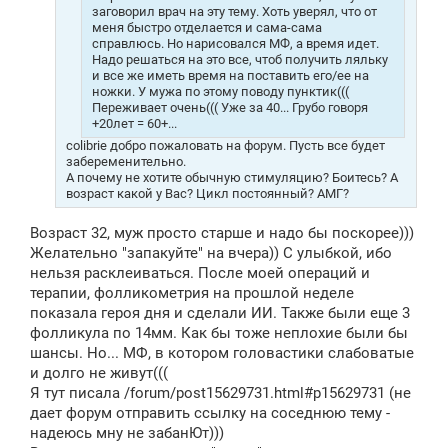
заговорил врач на эту тему. Хоть уверял, что от
меня быстро отделается и сама-сама
справлюсь. Но нарисовался МФ, а время идет.
Надо решаться на это все, чтоб получить ляльку
и все же иметь время на поставить его/ее на
ножки. У мужа по этому поводу пунктик(((
Переживает очень((( Уже за 40... Грубо говоря
+20лет = 60+...
colibrie добро пожаловать на форум. Пусть все будет
забеременительно.
А почему не хотите обычную стимуляцию? Боитесь? А
возраст какой у Вас? Цикл постоянный? АМГ?
Возраст 32, муж просто старше и надо бы поскорее)))
Желательно "запакуйте" на вчера)) С улыбкой, ибо
нельзя расклеиваться. После моей операций и
терапии, фолликометрия на прошлой неделе
показала героя дня и сделали ИИ. Также были еще 3
фолликула по 14мм. Как бы тоже неплохие были бы
шансы. Но... МФ, в котором головастики слабоватые
и долго не живут(((
Я тут писала /forum/post15629731.html#p15629731 (не
дает форум отправить ссылку на соседнюю тему -
надеюсь мну не забанЮт)))