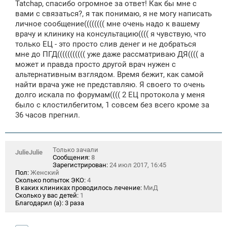
Tatchap, спасибо огромное за ответ! Как бы мне с
б
щ
вами с связаться?, я так понимаю, я не могу написать
е
личное сообщение(((((((( мне очень надо к вашему
н
врачу и клинику на консультацию(((( я чувствую, что
и
е
только ЕЦ - это просто слив денег и не добраться
мне до ПГД((((((((((( уже даже рассматриваю ДЯ(((( а
может и правда просто другой врач нужен с
альтернативным взглядом. Время бежит, как самой
найти врача уже не представляю. Я своего то очень
долго искала по форумам(((( 2 ЕЦ протокола у меня
было с клостилбегитом, 1 совсем без всего кроме за
36 часов прегнил.
Только зачали
JulieJulie
Сообщения:
8
Зарегистрирован:
24 июл 2017, 16:45
Пол:
Женский
Сколько попыток ЭКО:
4
В каких клиниках проводилось лечение:
МиД
Сколько у вас детей:
1
Благодарил (а):
3 раза