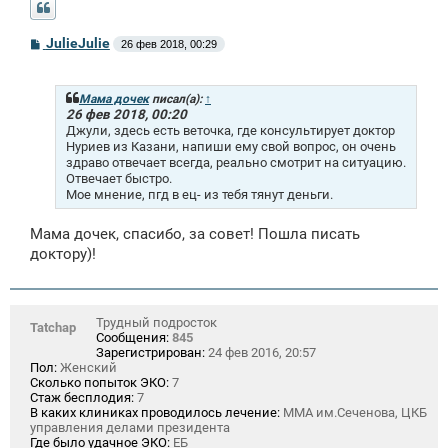
С
JulieJulie
26 фев 2018, 00:29
о
о
б
щ
Мама дочек
писал(а):
↑
е
26 фев 2018, 00:20
н
Джули, здесь есть веточка, где консультирует доктор
и
Нуриев из Казани, напиши ему свой вопрос, он очень
е
здраво отвечает всегда, реально смотрит на ситуацию.
Отвечает быстро.
Мое мнение, пгд в ец- из тебя тянут деньги.
Мама дочек, спасибо, за совет! Пошла писать
доктору)!
Трудный подросток
Tatchap
Сообщения:
845
Зарегистрирован:
24 фев 2016, 20:57
Пол:
Женский
Сколько попыток ЭКО:
7
Стаж бесплодия:
7
В каких клиниках проводилось лечение:
ММА им.Сеченова, ЦКБ
управления делами президента
Где было удачное ЭКО:
ЕБ