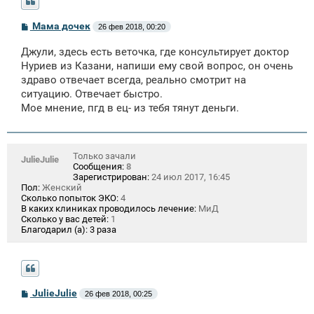
С
Мама дочек
26 фев 2018, 00:20
о
о
Джули, здесь есть веточка, где консультирует доктор
б
щ
Нуриев из Казани, напиши ему свой вопрос, он очень
е
здраво отвечает всегда, реально смотрит на
н
ситуацию. Отвечает быстро.
и
е
Мое мнение, пгд в ец- из тебя тянут деньги.
Только зачали
JulieJulie
Сообщения:
8
Зарегистрирован:
24 июл 2017, 16:45
Пол:
Женский
Сколько попыток ЭКО:
4
В каких клиниках проводилось лечение:
МиД
Сколько у вас детей:
1
Благодарил (а):
3 раза
С
JulieJulie
26 фев 2018, 00:25
о
о