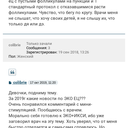
ец с пустыми фолликулами на пункции и 1
стандартный протокол с отказавшимися расти
фолликулами. Чувство, что бегу по кругу. Врачи меня
не слышат, что хочу своих детей, я не слышу их, что
только дя или дэ.
Только зачали
colibrie
Сообщения:
3
Зарегистрирован:
19 сен 2018, 13:26
Пол:
Женский
С
colibrie
17 окт 2019, 11:20
о
о
Девочки, подниму тему.
б
щ
За 2019г какие новости по ЭКО ЕЦ???
е
Очень понравился комментарий с мини-
н
стимуляцией. Пообщаюсь с врачем.
и
е
Морально себя готовлю к ЭКО+ИКСИ, ибо уже
заговорил врач на эту тему. Хоть уверял, что от меня
быстро отделается и сама-сама справлюсь. Но