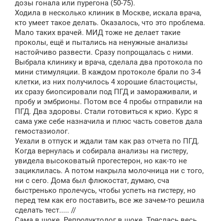
дозы гонала или пурегона (50-75).
Ходила в несколько клиник в Москве, искала врача,
кто умеет такое делать. Оказалось, что это проблема.
Мало таких врачей. МИД тоже не делает такие
проколы, ещё и пытались на ненужные анализы
настойчиво развести. Сразу попрощалась с ними.
Выбрала клинику и врача, сделала два протокола по
мини стимуляции. В каждом протоколе брали по 3-4
клетки, из них получилось 4 хорошие бластоцисты,
их сразу биопсировали под ПГД и замораживали, и
пробу и эмбрионы. Потом все 4 пробы отправили на
ПГД. Два здоровы. Стали готовиться к крио. Курс я
сама уже себе назначила и плюс часть советов дала
гемостазиолог.
Уехали в отпуск и ждали там как раз отчета по ПГД.
Когда вернулась и собирала анализы на гистеру,
увидела высоковатый прогестерон, но как-то не
зациклилась. А потом накрыла молочница ни с того,
ни с сего. Дома был флюкостат, думаю, сча
быстренько пролечусь, чтобы успеть на гистеру, но
перед тем как его поставить, все же зачем-то решила
сделать тест..... //
Сама в шоке. Репродуктолог в шоке. Тряслась весь