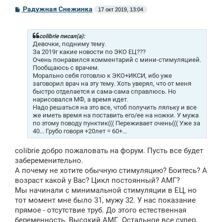
С
Радужная Снежинка
17 окт 2019, 13:04
о
о
б
щ
colibrie писал(а):
е
Девочки, подниму тему.
н
За 2019г какие новости по ЭКО ЕЦ???
и
Очень понравился комментарий с мини-стимуляцией.
е
Пообщаюсь с врачем.
Морально себя готовлю к ЭКО+ИКСИ, ибо уже
заговорил врач на эту тему. Хоть уверял, что от меня
быстро отделается и сама-сама справлюсь. Но
нарисовался МФ, а время идет.
Надо решаться на это все, чтоб получить ляльку и все
же иметь время на поставить его/ее на ножки. У мужа
по этому поводу пунктик((( Переживает очень((( Уже за
40... Грубо говоря +20лет = 60+...
colibrie добро пожаловать на форум. Пусть все будет
забеременительно.
А почему не хотите обычную стимуляцию? Боитесь? А
возраст какой у Вас? Цикл постоянный? АМГ?
Мы начинали с минимальной стимуляции в ЕЦ, но
тот момент мне было 31, мужу 32. У нас показание
прямое - отсутствие труб. До этого естественная
беременность. Высокий АМГ. Остальное все супер,