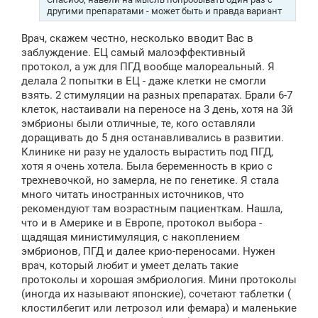
другими препаратами - может быть и правда вариант
Врач, скажем честно, несколько вводит Вас в
заблуждение. ЕЦ самый малоэффективный
протокол, а уж для ПГД вообще малореальный. Я
делала 2 попытки в ЕЦ - даже клетки не смогли
взять. 2 стимуляции на разных препаратах. Брали 6-7
клеток, настаивали на переносе на 3 день, хотя на 3й
эмбрионы были отличные, те, кого оставляли
доращивать до 5 дня останавливались в развитии.
Клинике ни разу не удалость вырастить под ПГД,
хотя я очень хотела. Была беременность в крио с
трехневочкой, но замерла, не по генетике. Я стала
много читать иностранных источников, что
рекомендуют там возрастным пациенткам. Нашла,
что и в Америке и в Европе, протокол выбора -
щадящая министимуляция, с накоплением
эмбрионов, ПГД и далее крио-переносами. Нужен
врач, который любит и умеет делать такие
протоколы и хорошая эмбриология. Мини протоколы
(иногда их называют японские), сочетают таблетки (
клостилбегит или летрозол или фемара) и маленькие