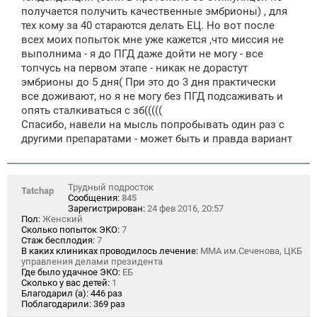
получается получить качественные эмбрионы) , для
тех кому за 40 стараются делать ЕЦ. Но вот после
всех моих попыток мне уже кажется ,что миссия не
выполнима - я до ПГД даже дойти не могу - все
топчусь на первом этапе - никак не дорастут
эмбрионы до 5 дня( При это до 3 дня практически
все доживают, но я не могу без ПГД подсаживать и
опять сталкиваться с зб(((((
Спасибо, навели на мысль попробывать один раз с
другими препаратами - может быть и правда вариант
Трудный подросток
Tatchap
Сообщения:
845
Зарегистрирован:
24 фев 2016, 20:57
Пол:
Женский
Сколько попыток ЭКО:
7
Стаж бесплодия:
7
В каких клиниках проводилось лечение:
ММА им.Сеченова, ЦКБ
управления делами президента
Где было удачное ЭКО:
ЕБ
Сколько у вас детей:
1
Благодарил (а):
446 раз
Поблагодарили:
369 раз