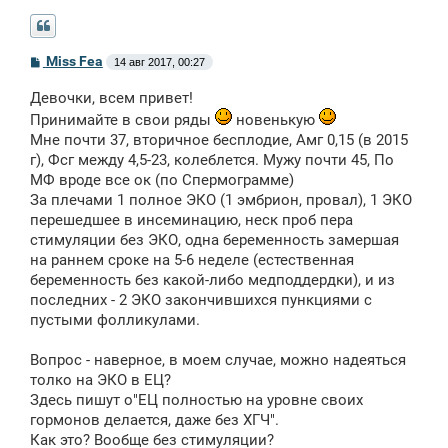
С
Miss Fea
14 авг 2017, 00:27
о
о
Девочки, всем привет!
б
щ
Принимайте в свои ряды
новенькую
е
Мне почти 37, вторичное бесплодие, Амг 0,15 (в 2015
н
и
г), Фсг между 4,5-23, колеблется. Мужу почти 45, По
е
МФ вроде все ок (по Спермограмме)
За плечами 1 полное ЭКО (1 эмбрион, провал), 1 ЭКО
перешедшее в инсеминацию, неск проб пера
стимуляции без ЭКО, одна беременность замершая
на раннем сроке на 5-6 неделе (естественная
беременность без какой-либо медподдердки), и из
последних - 2 ЭКО закончившихся пункциями с
пустыми фолликулами.
Вопрос - наверное, в моем случае, можно надеяться
толко на ЭКО в ЕЦ?
Здесь пишут о"ЕЦ полностью на уровне своих
гормонов делается, даже без ХГЧ".
Как это? Вообще без стимуляции?