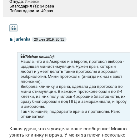
Откуда:
Ижевск
Благодарил (а):
34 раза
Поблагодарили:
49 раз
С
jurlenka
20 фев 2019, 20:31
о
о
б
щ
Tatchap писал(а):
е
Нашла, что и в Америке и в Европе, протокол выбора -
н
щадящая министимуляция. Нужен врач, который
и
любит и умеет делать такие протоколы и хорошая
е
эмбриология. Мини протоколы (иногда их называют
японские).
Выбрала клинику и врача, сделала два протокола по
мини стимуляции. В каждом протоколе брали по 3-4
клетки, из них получилось 4 хорошие бластоцисты, их
сразу биопсировали под ПГД и замораживали, и пробу
и эмбрионы.
Так что ищите, подбирайте врача и протоколы. Рано
отчаиваться.
Какая удача, что я увидела ваше сообщение! Можно
узнать клинику и врача. У меня за плечи несколько