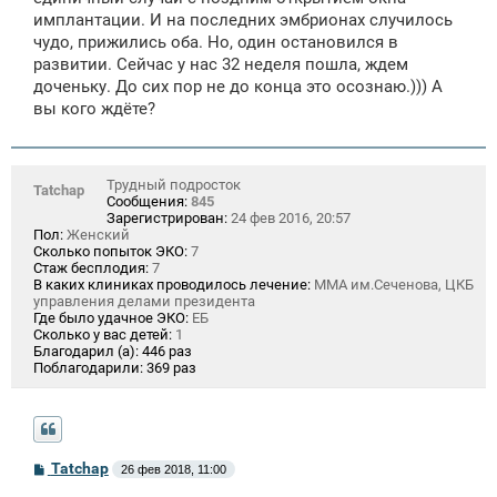
имплантации. И на последних эмбрионах случилось
чудо, прижились оба. Но, один остановился в
развитии. Сейчас у нас 32 неделя пошла, ждем
доченьку. До сих пор не до конца это осознаю.))) А
вы кого ждёте?
Трудный подросток
Tatchap
Сообщения:
845
Зарегистрирован:
24 фев 2016, 20:57
Пол:
Женский
Сколько попыток ЭКО:
7
Стаж бесплодия:
7
В каких клиниках проводилось лечение:
ММА им.Сеченова, ЦКБ
управления делами президента
Где было удачное ЭКО:
ЕБ
Сколько у вас детей:
1
Благодарил (а):
446 раз
Поблагодарили:
369 раз
С
Tatchap
26 фев 2018, 11:00
о
о