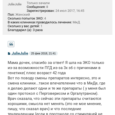
Только зачали
JulieJulie
Сообщения:
8
Зарегистрирован:
24 июл 2017, 16:45
Пол:
Женский
Сколько попыток ЭКО:
4
В каких клиниках проводилось лечение:
МиД
Сколько у вас детей:
1
Благодарил (а):
3 раза
С
JulieJulie
25 фев 2018, 21:41
о
о
Мама дочек, спасибо за ответ! Я шла на ЭКО только
б
щ
из-за возможности ПГД из-за 3х зб с причинами в
е
генетике( плюс возраст 42 года
н
Вот по поводу смены препаратов интересно, это и
и
е
смена клиники...такое впечателение что в МиДе, где
я делаю делают одни и те же препараты ( у меня был
один протокол с Перговерисом и Оргалутраном).
Врач сказала, что сейчас эти препараты считаются
хорошими, смысла нет менять (это не мое мнение,
пишу, что сказал врач) и что последние
тенденденции (если в протоколе со стимуляцей не