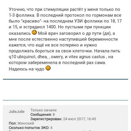
Уточню, что при стимуляции растёт у меня только по
1-3 фоллика. В последний протокол по гормонам все
было "красиво"- на последнем УЗИ фоллики по 18, 17
и 15, и эстрадиол 1400. Но пустыми при пункции
оказались
Мой врач заговорил о др пути (дя), а
мне после естественно наступившей беременности
кажется, что ещё не все потеряно и нужно
продолжать бороться за свои клеточки. Начала пить
q10 ubiquinol, dhea, , омегу, и viteх agnus castus , на
котором забеременела в последний раз сама.
Надеюсь на чудо
Только зачали
JulieJulie
Сообщения:
8
Зарегистрирован:
24 июл 2017, 16:45
Пол:
Женский
Сколько попыток ЭКО:
4