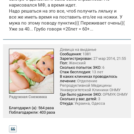
нарисовался МФ, а время идет.
Надо решаться на это все, чтоб получить ляльку и
все же иметь время на поставить его/ее на ножки. У
мужа по этому поводу пунктик((( Переживает очень(((
Уже за 40... Грубо говоря +20лет = 60+...
Девица на выданье
Сообщения:
1381
Зарегистрирован:
27 мар 2014, 21:55
Пол:
Женский
Сколько попыток ЭКО:
6
Стаж бесплодия:
13 лет
В каких клиниках проводилось
лечение:
Отделение
Репродуктивной Медицины
Университетской Клиники ОНМУ
Где было удачное ЭКО:
ОРМУК ОНМУ
Радужная Снежинка
Сколько у вас детей:
3
Откуда:
Украина, Одесса
Благодарил (а):
564 раза
Поблагодарили:
403 раза