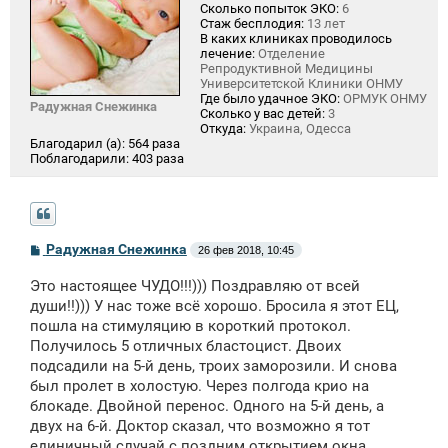
Сколько попыток ЭКО:
6
Стаж бесплодия:
13 лет
В каких клиниках проводилось
лечение:
Отделение
Репродуктивной Медицины
Университетской Клиники ОНМУ
Где было удачное ЭКО:
ОРМУК ОНМУ
Радужная Снежинка
Сколько у вас детей:
3
Откуда:
Украина, Одесса
Благодарил (а):
564 раза
Поблагодарили:
403 раза
С
Радужная Снежинка
26 фев 2018, 10:45
о
о
Это настоящее ЧУДО!!!))) Поздравляю от всей
б
щ
души!!))) У нас тоже всё хорошо. Бросила я этот ЕЦ,
е
пошла на стимуляцию в короткий протокол.
н
Получилось 5 отличных бластоцист. Двоих
и
е
подсадили на 5-й день, троих заморозили. И снова
был пролет в холостую. Через полгода крио на
блокаде. Двойной перенос. Одного на 5-й день, а
двух на 6-й. Доктор сказал, что возможно я тот
единичный случай с поздним открытием окна