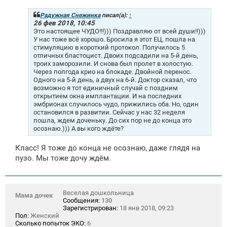
б
щ
Радужная Снежинка
писал(а):
↑
е
26 фев 2018, 10:45
н
Это настоящее ЧУДО!!!))) Поздравляю от всей души!!)))
и
У нас тоже всё хорошо. Бросила я этот ЕЦ, пошла на
е
стимуляцию в короткий протокол. Получилось 5
отличных бластоцист. Двоих подсадили на 5-й день,
троих заморозили. И снова был пролет в холостую.
Через полгода крио на блокаде. Двойной перенос.
Одного на 5-й день, а двух на 6-й. Доктор сказал, что
возможно я тот единичный случай с поздним
открытием окна имплантации. И на последних
эмбрионах случилось чудо, прижились оба. Но, один
остановился в развитии. Сейчас у нас 32 неделя
пошла, ждем доченьку. До сих пор не до конца это
осознаю.))) А вы кого ждёте?
Класс! Я тоже до конца не осознаю, даже глядя на
пузо. Мы тоже дочу ждём.
Веселая дошкольница
Мама дочек
Сообщения:
130
Зарегистрирован:
18 янв 2018, 09:23
Пол:
Женский
Сколько попыток ЭКО:
6