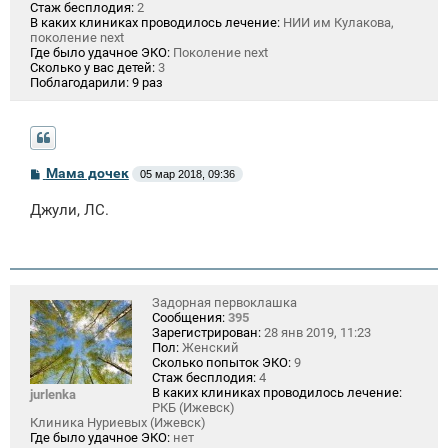
Стаж бесплодия:
2
В каких клиниках проводилось лечение:
НИИ им Кулакова,
поколение next
Где было удачное ЭКО:
Поколение next
Сколько у вас детей:
3
Поблагодарили:
9 раз
С
Мама дочек
05 мар 2018, 09:36
о
о
Джули, ЛС.
б
щ
е
н
и
е
Задорная первоклашка
Сообщения:
395
Зарегистрирован:
28 янв 2019, 11:23
Пол:
Женский
Сколько попыток ЭКО:
9
Стаж бесплодия:
4
В каких клиниках проводилось лечение:
jurlenka
РКБ (Ижевск)
Клиника Нуриевых (Ижевск)
Где было удачное ЭКО:
нет