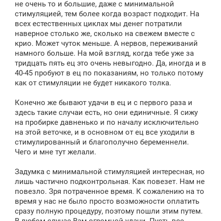
не очень то и большие, даже с минимальной
стимуляцией, тем более когда возраст подходит. На
всех естественных циклах мы денег потратили
наверное столько же, сколько на свежем вместе с
крио. Может чуток меньше. А нервов, переживаний
намного больше. На мой взгляд, когда тебе уже за
тридцать пять ец это очень невыгодно. Да, иногда и в
40-45 пробуют в ец по показаниям, но только потому
как от стимуляции не будет никакого толка.
Конечно же бывают удачи в ец и с первого раза и
здесь такие случаи есть, но они единичные. Я сижу
на пробирке давненько и по началу исключительно
на этой веточке, и в основном от ец все уходили в
стимулированный и благополучно беременнели.
Чего и мне тут желали.
Задумка с минимальной стимуляцией интересная, но
лишь частично подконтрольная. Как повезет. Нам не
повезло. Зря потраченное время. К сожалению на то
время у нас не было просто возможности оплатить
сразу полную процедуру, поэтому пошли этим путем.
В любом случае Вам огромной удачи. Пусть все