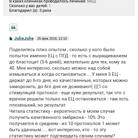
В каких клиниках проводилось лечение:
МиД
Сколько у вас детей:
1
Благодарил (а):
3 раза
С
JulieJulie
25 фев 2018, 12:10
о
о
Поделитесь плиз опытом , сколько у кого было
б
щ
попыток именно ЕЦ с ПГД - то есть с выращиванием
е
до бластоцит (5-6 дней), желательно для тех, кому за
н
40. Мне интересно, сколько можно над собой
и
е
измываться и когда остановиться.... У меня 3 ЕЦ -
держат до 6-го дня, но качественные, которых можно
заморозить, до 6го дня не доживают( (((1 со
стимуляцей протокол - еще хуже результат, так что с
врачом решили только на ЕЦ остановиться - там хоть
плохенький, но результат
Читала статистику - вероятность в моем случае
получить качетвенного эмбриона - 10% Это
получается в среднем - из 10 протоколов 1 может
быть удачным..... вот интересно, кто - то эту
статистику может подтвердить своим случаем?