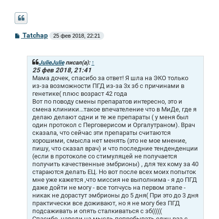
С
Tatchap
25 фев 2018, 22:21
о
о
б
щ
JulieJulie
писал(а):
↑
е
25 фев 2018, 21:41
н
Мама дочек, спасибо за ответ! Я шла на ЭКО только
и
из-за возможности ПГД из-за 3х зб с причинами в
е
генетике( плюс возраст 42 года
Вот по поводу смены препаратов интересно, это и
смена клиники...такое впечателение что в МиДе, где я
делаю делают одни и те же препараты ( у меня был
один протокол с Перговерисом и Оргалутраном). Врач
сказала, что сейчас эти препараты считаются
хорошими, смысла нет менять (это не мое мнение,
пишу, что сказал врач) и что последние тенденденции
(если в протоколе со стимуляцей не получается
получить качественные эмбрионы) , для тех кому за 40
стараются делать ЕЦ. Но вот после всех моих попыток
мне уже кажется ,что миссия не выполнима - я до ПГД
даже дойти не могу - все топчусь на первом этапе -
никак не дорастут эмбрионы до 5 дня( При это до 3 дня
практически все доживают, но я не могу без ПГД
подсаживать и опять сталкиваться с зб(((((
Спасибо, навели на мысль попробывать один раз с