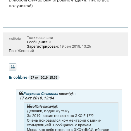
получится!)
Только зачали
colibrie
Сообщения:
3
Зарегистрирован:
19 сен 2018, 13:26
Пол:
Женский
С
colibrie
17 окт 2019, 15:53
о
о
б
щ
Радужная Снежинка
писал(а):
↑
е
17 окт 2019, 13:04
н
и
colibrie писал(а):
е
Девочки, подниму тему.
За 2019г какие новости по ЭКО ЕЦ???
Очень понравился комментарий с мини-
стимуляцией. Пообщаюсь с врачем.
Морально себя готовлю к ЭКО+ИКСИ, ибо уже