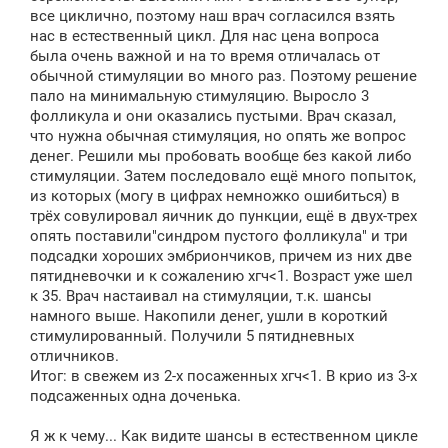
все циклично, поэтому наш врач согласился взять
нас в естественный цикл. Для нас цена вопроса
была очень важной и на то время отличалась от
обычной стимуляции во много раз. Поэтому решение
пало на минимальную стимуляцию. Выросло 3
фолликула и они оказались пустыми. Врач сказал,
что нужна обычная стимуляция, но опять же вопрос
денег. Решили мы пробовать вообще без какой либо
стимуляции. Затем последовало ещё много попыток,
из которых (могу в цифрах немножко ошибиться) в
трёх совулировал яичник до пункции, ещё в двух-трех
опять поставили"синдром пустого фолликула" и три
подсадки хороших эмбриончиков, причем из них две
пятидневочки и к сожалению хгч<1. Возраст уже шел
к 35. Врач настаивал на стимуляции, т.к. шансы
намного выше. Накопили денег, ушли в короткий
стимулированный. Получили 5 пятидневных
отличников.
Итог: в свежем из 2-х посаженных хгч<1. В крио из 3-х
подсаженных одна доченька.
Я ж к чему... Как видите шансы в естественном цикле