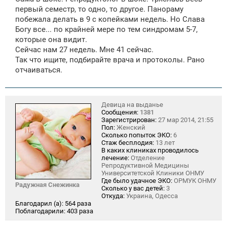
первый семестр, то одно, то другое. Панораму
побежала делать в 9 с копейками недель. Но Слава
Богу все... по крайней мере по тем синдромам 5-7,
которые она видит.
Сейчас нам 27 недель. Мне 41 сейчас.
Так что ищите, подбирайте врача и протоколы. Рано
отчаиваться.
Девица на выданье
Сообщения:
1381
Зарегистрирован:
27 мар 2014, 21:55
Пол:
Женский
Сколько попыток ЭКО:
6
Стаж бесплодия:
13 лет
В каких клиниках проводилось
лечение:
Отделение
Репродуктивной Медицины
Университетской Клиники ОНМУ
Где было удачное ЭКО:
ОРМУК ОНМУ
Радужная Снежинка
Сколько у вас детей:
3
Откуда:
Украина, Одесса
Благодарил (а):
564 раза
Поблагодарили:
403 раза