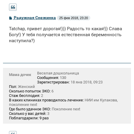
С
Радужная Снежинка
25 фев 2018, 23:20
о
о
Tatchap, привет дорогая!))) Радость то какая!)) Слава
б
щ
Богу!) У тебя получается естественная беременность
е
наступила?)
н
и
е
Веселая дошкольница
Мама дочек
Сообщения:
130
Зарегистрирован:
18 янв 2018, 09:23
Пол:
Женский
Сколько попыток ЭКО:
6
Стаж бесплодия:
2
В каких клиниках проводилось лечение:
НИИ им Кулакова,
поколение next
Где было удачное ЭКО:
Поколение next
Сколько у вас детей:
3
Поблагодарили:
9 раз