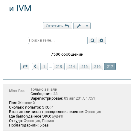
и IVM
Ответить
Поиск
Расширенный п
7586 сообщений
Страница
217
из
217
1
213
214
215
216
217
…
Пред.
Только зачали
Miss Fea
Сообщения:
23
Зарегистрирован:
03 авг 2017, 17:51
Пол:
Женский
Сколько попыток ЭКО:
4
В каких клиниках проводилось лечение:
Франция
Где было удачное ЭКО:
Будет!
Откуда:
Франция, Париж
Поблагодарили:
5 раз