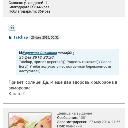
Сколько у вас детей:
1
Благодарил (а):
446 раз
Поблагодарили:
369 раз
С
Tatchap
26 фев 2018, 00:31
о
о
б
щ
Радужная Снежинка
писал(а):
↑
е
25 фев 2018, 23:20
н
Tatchap, привет дорогая!))) Радость то какая!)) Слава
и
Богу!) У тебя получается естественная беременность
е
наступила?)
Привет, солнце! Да. И еще два здоровых эмбриона в
заморозке.
Как ты?
Девица на выданье
Сообщения:
1381
Зарегистрирован:
27 мар 2014, 21:55
Пол:
Женский