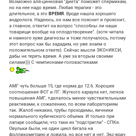
Возможно аля-цинковая "диета" поможет спермикам,
но на нее надо время. Любая терапия - это
длительное, а это
ВРЕМЯ
. Вроде нашла хорошего
андролога. Надеюсь, он нам все пояснит и прояснит,
а главное, ответит на вопрос "способны ли наши
товарищи вообще на оплодотворение". (хотя читала
и намного хуже диагнозы и тоже получалось, потому
этот вопрос как бы зададим, но уже знаем о
положительном ответе). Сейчас мысли ЭКО+ИКСИ,
дабы не терять время. А уже за вторым своими
силами))) С чемпионами-головастиками
АМГ чуть больше 15, где норма до 12.6. Хорошее
соотношения ФСГ и ЛГ. Жуткого караула нет, легкое
повышения АМГ, +делалось менее чувствительными
реактивами, к сожалению, по всем лабораториям
так. Жалоб никаких, трубы проходимы, яичники
нормального кубического объема. И только при
лапаре сообщили, что таки их "подстригли" - СПКя.
Овульки были, не один цикл бегала на
фолликометрию и ловила, но все нет и нет. Экс-врач