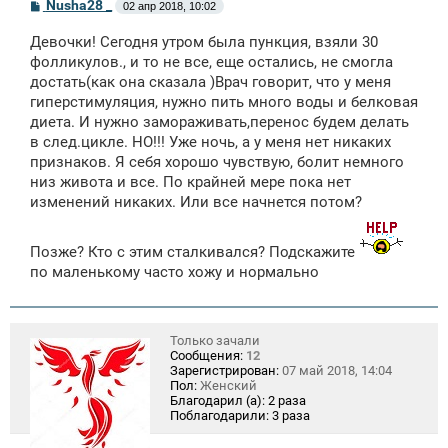
С
Nusha28 _
02 апр 2018, 10:02
о
о
Девочки! Сегодня утром была пункция, взяли 30
б
щ
фолликулов., и то не все, еще остались, не смогла
е
достать(как она сказала )Врач говорит, что у меня
н
гиперстимуляция, нужно пить много воды и белковая
и
е
диета. И нужно замораживать,перенос будем делать
в след.цикле. НО!!! Уже ночь, а у меня нет никаких
признаков. Я себя хорошо чувствую, болит немного
низ живота и все. По крайней мере пока нет
изменений никаких. Или все начнется потом?
Позже? Кто с этим сталкивался? Подскажите
по маленькому часто хожу и нормально
Только зачали
Сообщения:
12
Зарегистрирован:
07 май 2018, 14:04
Пол:
Женский
Благодарил (а):
2 раза
Поблагодарили:
3 раза