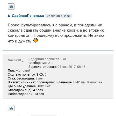
С
ДвойнаяПеченька
07 окт 2017, 14:03
о
о
Проконсультировалась я с врачом, в понедельник
б
щ
сказала сдавать общий анализ крови, а во вторник
е
контроль хгч. Поддержку всю продолжить. Не знаю
н
и
что и думать.
е
Задорная первоклашка
Nusha28 _
Сообщения:
211
Зарегистрирован:
04 ноя 2017, 08:45
Пол:
Женский
Сколько попыток ЭКО:
0
Стаж бесплодия:
8 лет
В каких клиниках проводилось лечение:
НИИ им. Кулакова
Где было удачное ЭКО:
Нет
Благодарил (а):
47 раз
Поблагодарили:
13 раз