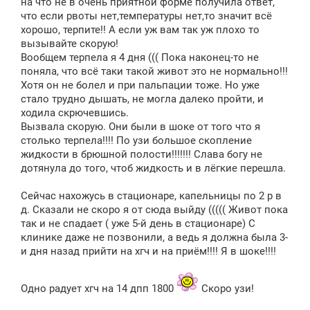
на что не в очень приятной форме получила ответ,
что если рвоты нет,температуры нет,то значит всё
хорошо, терпите!! А если уж вам так уж плохо то
вызывайте скорую!
Вообщем терпела я 4 дня ((( Пока наконец-то не
поняла, что всё таки такой живот это не нормально!!!
Хотя он не болел и при пальпации тоже. Но уже
стало трудно дышать, не могла далеко пройти, и
ходила скрючевшись.
Вызвала скорую. Они были в шоке от того что я
столько терпела!!!! По узи большое скопление
жидкости в брюшной полости!!!!!!! Слава богу не
дотянула до того, чтоб жидкость и в лёгкие перешла.
Сейчас нахожусь в стационаре, капельницы по 2 р в
д. Сказали не скоро я от сюда выйду ((((( Живот пока
так и не спадает ( уже 5-й день в стационаре) С
клинике даже не позвонили, а ведь я должна была 3-
и дня назад прийти на хгч и на приём!!!! Я в шоке!!!!
Одно радует хгч на 14 дпп 1800
Скоро узи!