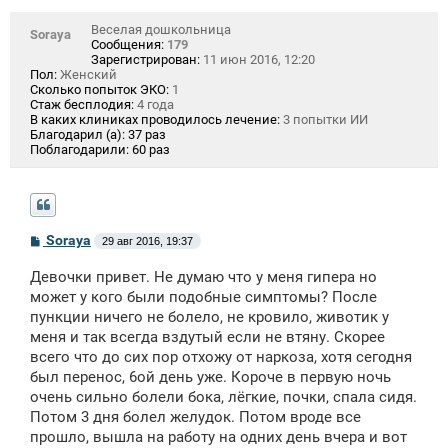
е
Веселая дошкольница
Soraya
Сообщения:
179
Зарегистрирован:
11 июн 2016, 12:20
Пол:
Женский
Сколько попыток ЭКО:
1
Стаж бесплодия:
4 года
В каких клиниках проводилось лечение:
3 попытки ИИ
Благодарил (а):
37 раз
Поблагодарили:
60 раз
С
Soraya
29 авг 2016, 19:37
о
о
Девочки привет. Не думаю что у меня гипера но
б
щ
может у кого были подобные симптомы? После
е
пункции ничего не болело, не кровило, животик у
н
меня и так всегда вздутый если не втяну. Скорее
и
е
всего что до сих пор отхожу от наркоза, хотя сегодня
был перенос, 6ой день уже. Короче в первую ночь
очень сильно болели бока, лёгкие, почки, спала сидя.
Потом 3 дня болел желудок. Потом вроде все
прошло, вышла на работу на одних день вчера и вот