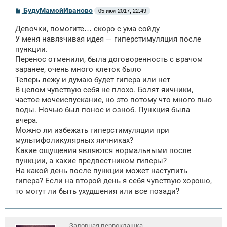
С
БудуМамойИваново
05 июл 2017, 22:49
о
о
Девочки, помогите… скоро с ума сойду
б
щ
У меня навязчивая идея — гиперстимуляция после
е
пункции.
н
Перенос отменили, была договоренность с врачом
и
е
заранее, очень много клеток было
Теперь лежу и думаю будет гипера или нет
В целом чувствую себя не плохо. Болят яичники,
частое мочеиспускание, но это потому что много пью
воды. Ночью был понос и озноб. Пункция была
вчера.
Можно ли избежать гиперстимуляции при
мультифоликулярных яичниках?
Какие ощущения являются нормальными после
пункции, а какие предвестником гиперы?
На какой день после пункции может наступить
гипера? Если на второй день я себя чувствую хорошо,
то могут ли быть ухудшения или все позади?
Задорная первоклашка