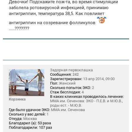
Девочки! Подскажите пож-та, во время стимуляции
б
щ
заболела ротовирусной инфекцией, принимаю
е
антигриппин, температура 38,5. Как повлияет
н
и
антигриппин на созревание фолликулов
е
.....???????
Задорная первоклашка
Сообщения:
242
Зарегистрирован:
13 апр 2014, 09:00
Пол:
Женский
Сколько попыток ЭКО:
2
Стаж бесплодия:
4
В каких клиниках проводилось лечение:
Корзинка
ММА им. Сеченова: ЭКО - П.Е.В. и М.Ю.В.,
роды ест. - М.Ю.В.
Где было удачное ЭКО:
ММА им. Сеченова
Сколько у вас детей:
1
Откуда:
Москва
Благодарил (а):
53 раза
Поблагодарили:
107 раз