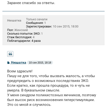
Заранее спасибо за ответы.
Только зачали
Нюшатка
Сообщения:
1
Зарегистрирован:
10 сен 2015, 18:00
Пол:
Женский
Сколько попыток ЭКО:
1
Стаж бесплодия:
4
Поблагодарили:
4 раза
С
Нюшатка
10 сен 2015, 18:18
о
о
Всем здрасьте!
б
щ
Пишу не для того, чтобы вызвать жалость, а чтобы
е
предупредить о возможных последствиях ЭКО.
н
Если кратко, как прошла процедура, то я чуть не
и
е
умерла. В буквальном смысле.
У меня синдром поликистозных яичников, поэтому
был высок риск возникновения гиперстимуляции.
Это со мной и случилось.