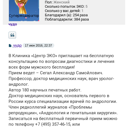
Пол:
Женский
Сколько попыток ЭКО:
5
Сколько у вас детей:
1
Благодарил (а):
254 раза
Поблагодарили:
384 раза
чудо
С
чудо
17 июн 2016, 22:37
о
о
В Клиника «Центр ЭКО» приглашает на бесплатную
б
щ
консультацию по вопросам диагностики и лечения
е
всех форм мужского бесплодия!
н
Прием ведет – Сегал Александр Самойлович.
и
е
Профессор, доктор медицинских наук, врач уролог-
андролог.
Автор 180 научных печатных работ.
Доктор медицинских наук, основатель первого в
России курса специализации врачей по андрологии.
Член редколлегий журналов «Проблемы
репродукции», «Андрология и генитальная хирургия».
Записаться на бесплатный первичный прием можно
по телефону +7 (495) 357-46-15, или