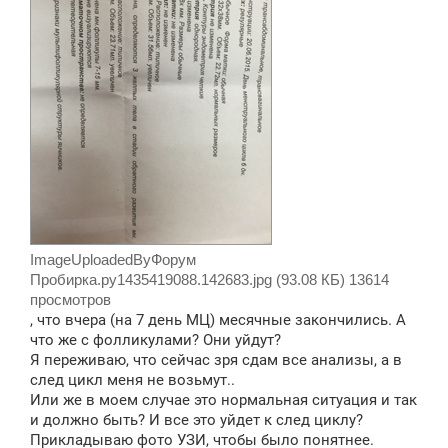
ImageUploadedByФорум
Пробирка.ру1435419088.142683.jpg (93.08 КБ) 13614
просмотров
, что вчера (на 7 день МЦ) месячные закончились. А
что же с фолликулами? Они уйдут?
Я переживаю, что сейчас зря сдам все анализы, а в
след цикл меня не возьмут..
Или же в моем случае это нормальная ситуация и так
и должно быть? И все это уйдет к след циклу?
Прикладываю фото УЗИ, чтобы было понятнее.