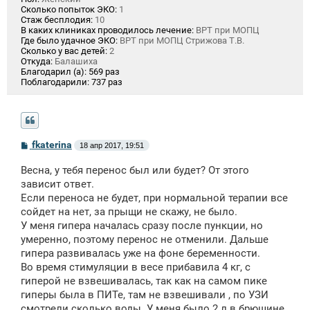
Сколько попыток ЭКО:
1
Стаж бесплодия:
10
В каких клиниках проводилось лечение:
ВРТ при МОПЦ
Где было удачное ЭКО:
ВРТ при МОПЦ Стрижова Т.В.
Сколько у вас детей:
2
Откуда:
Балашиха
Благодарил (а):
569 раз
Поблагодарили:
737 раз
С
fkaterina
18 апр 2017, 19:51
о
о
Весна, у тебя перенос был или будет? От этого
б
щ
зависит ответ.
е
Если переноса не будет, при нормальной терапии все
н
сойдет на нет, за прыщи не скажу, не было.
и
е
У меня гипера началась сразу после пункции, но
умеренно, поэтому перенос не отменили. Дальше
гипера развивалась уже на фоне беременности.
Во время стимуляции в весе прибавила 4 кг, с
гиперой не взвешивалась, так как на самом пике
гиперы была в ПИТе, там не взвешивали , по УЗИ
смотрели сколько воды. У меня было 2 л в брюшине