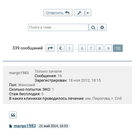
Ответить
Поиск
Расширенный п
Страница
10
из
10
339 сообщений
1
6
7
8
9
10
…
Пред.
Только зачали
margo1983
Сообщения:
16
Зарегистрирован:
18 ноя 2012, 18:15
Пол:
Женский
Сколько попыток ЭКО:
1
Стаж бесплодия:
5
В каких клиниках проводилось лечение:
им. Пирогова, г. Спб
С
margo1983
21 май 2014, 16:53
о
о