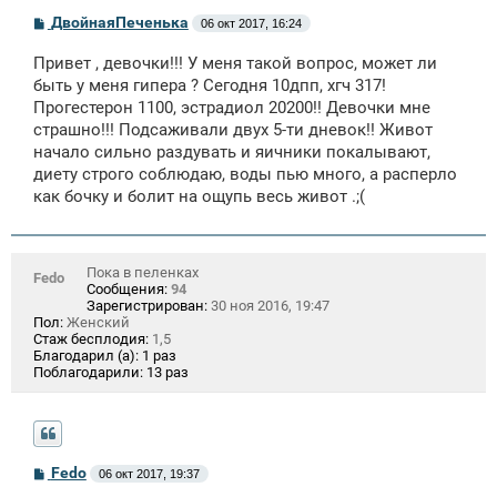
С
ДвойнаяПеченька
06 окт 2017, 16:24
о
о
Привет , девочки!!! У меня такой вопрос, может ли
б
щ
быть у меня гипера ? Сегодня 10дпп, хгч 317!
е
Прогестерон 1100, эстрадиол 20200!! Девочки мне
н
страшно!!! Подсаживали двух 5-ти дневок!! Живот
и
е
начало сильно раздувать и яичники покалывают,
диету строго соблюдаю, воды пью много, а расперло
как бочку и болит на ощупь весь живот .;(
Пока в пеленках
Fedo
Сообщения:
94
Зарегистрирован:
30 ноя 2016, 19:47
Пол:
Женский
Стаж бесплодия:
1,5
Благодарил (а):
1 раз
Поблагодарили:
13 раз
С
Fedo
06 окт 2017, 19:37
о