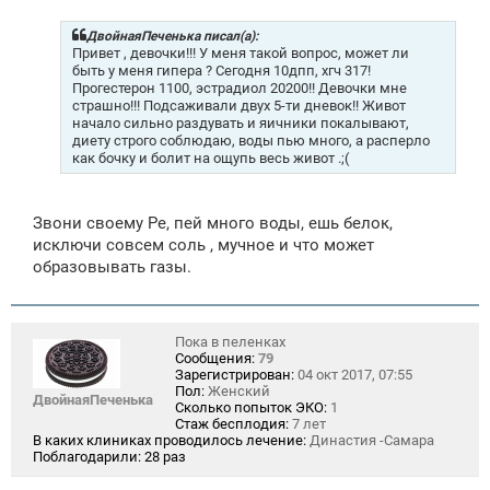
о
б
щ
ДвойнаяПеченька писал(а):
е
Привет , девочки!!! У меня такой вопрос, может ли
н
быть у меня гипера ? Сегодня 10дпп, хгч 317!
и
Прогестерон 1100, эстрадиол 20200!! Девочки мне
е
страшно!!! Подсаживали двух 5-ти дневок!! Живот
начало сильно раздувать и яичники покалывают,
диету строго соблюдаю, воды пью много, а расперло
как бочку и болит на ощупь весь живот .;(
Звони своему Ре, пей много воды, ешь белок,
исключи совсем соль , мучное и что может
образовывать газы.
Пока в пеленках
Сообщения:
79
Зарегистрирован:
04 окт 2017, 07:55
Пол:
Женский
ДвойнаяПеченька
Сколько попыток ЭКО:
1
Стаж бесплодия:
7 лет
В каких клиниках проводилось лечение:
Династия -Самара
Поблагодарили:
28 раз