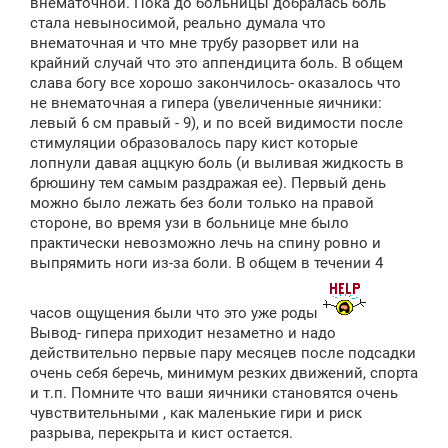
внематочной. Пока до больницы добралась боль
стала невыносимой, реально думала что
внематочная и что мне трубу разорвет или на
крайний случай что это аппендицита боль. В общем
слава богу все хорошо закончилось- оказалось что
не внематочная а гипера (увеличенные яичники:
левый 6 см правый - 9), и по всей видимости после
стимуляции образовалось пару кист которые
лопнули давая аццкую боль (и выливая жидкость в
брюшину тем самым раздражая ее). Первый день
можно было лежать без боли только на правой
стороне, во время узи в больнице мне было
практически невозможно лечь на спину ровно и
выпрямить ноги из-за боли. В общем в течении 4
часов ощущения были что это уже роды
Вывод- гипера приходит незаметно и надо
действительно первые пару месяцев после подсадки
очень себя беречь, минимум резких движений, спорта
и т.п. Помните что ваши яичники становятся очень
чувствительными , как маленькие гири и риск
разрыва, перекрыта и кист остается.