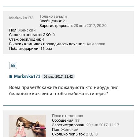
Только зачали
Markovka173
Сообщения:
21
Зарегистрирован:
28 янв 2017, 20:20
Пол:
Женский
Сколько попыток ЭКО:
0
Стаж бесплодия:
4
В каких клиниках проводилось лечение:
Алмазова
Поблагодарили:
11 раз
С
Markovka173
02 мар 2017, 21:42
о
о
Всем привет!!скажите пожалуйста кто нибудь пил
б
щ
белковые коктейли чтобы избежать гиперы?
е
н
и
е
Пока в пеленках
Сообщения:
83
Зарегистрирован:
20 янв 2017, 11:17
Пол:
Женский
Сколько попыток ЭКО:
0