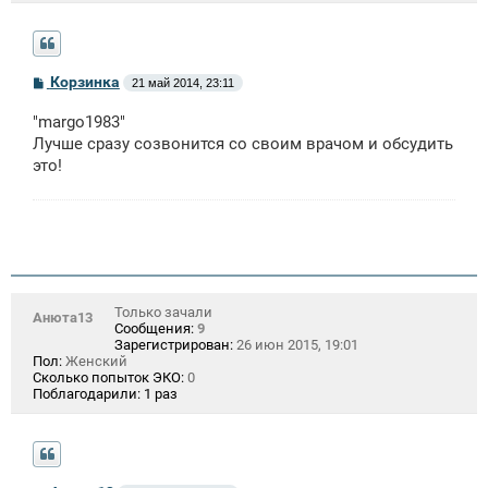
С
Корзинка
21 май 2014, 23:11
о
о
"margo1983"
б
щ
Лучше сразу созвонится со своим врачом и обсудить
е
это!
н
и
е
Только зачали
Анюта13
Сообщения:
9
Зарегистрирован:
26 июн 2015, 19:01
Пол:
Женский
Сколько попыток ЭКО:
0
Поблагодарили:
1 раз