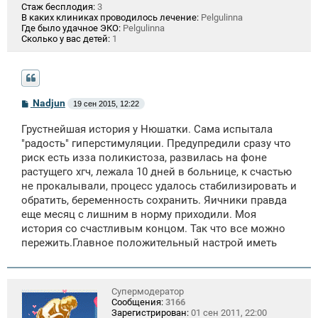
Стаж бесплодия:
3
В каких клиниках проводилось лечение:
Pelgulinna
Где было удачное ЭКО:
Pelgulinna
Сколько у вас детей:
1
С
Nadjun
19 сен 2015, 12:22
о
о
Грустнейшая история у Нюшатки. Сама испытала
б
щ
"радость" гиперстимуляции. Предупредили сразу что
е
риск есть изза поликистоза, развилась на фоне
н
растущего хгч, лежала 10 дней в больнице, к счастью
и
е
не прокалывали, процесс удалось стабилизировать и
обратить, беременность сохранить. Яичники правда
еще месяц с лишним в норму приходили. Моя
история со счастливым концом. Так что все можно
пережить.Главное положительный настрой иметь
Супермодератор
Сообщения:
3166
Зарегистрирован:
01 сен 2011, 22:00