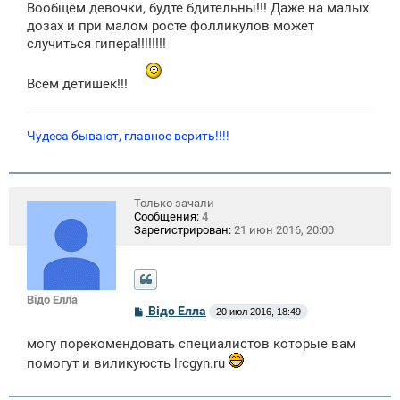
Вообщем девочки, будте бдительны!!! Даже на малых
дозах и при малом росте фолликулов может
случиться гипера!!!!!!!!
Всем детишек!!!
Чудеса бывают, главное верить!!!!
Только зачали
Сообщения:
4
Зарегистрирован:
21 июн 2016, 20:00
Відо Елла
С
Відо Елла
20 июл 2016, 18:49
о
о
могу порекомендовать специалистов которые вам
б
щ
помогут и виликуюсть
lrcgyn.ru
е
н
и