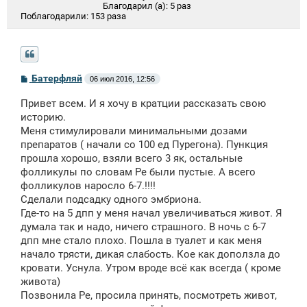
Благодарил (а):
5 раз
Поблагодарили:
153 раза
С
Батерфляй
06 июл 2016, 12:56
о
о
Привет всем. И я хочу в кратции рассказать свою
б
щ
историю.
е
Меня стимулировали минимальными дозами
н
препаратов ( начали со 100 ед Пурегона). Пункция
и
е
прошла хорошо, взяли всего 3 як, остальные
фолликулы по словам Ре были пустые. А всего
фолликулов наросло 6-7.!!!!
Сделали подсадку одного эмбриона.
Где-то на 5 дпп у меня начал увеличиваться живот. Я
думала так и надо, ничего страшного. В ночь с 6-7
дпп мне стало плохо. Пошла в туалет и как меня
начало трясти, дикая слабость. Кое как доползла до
кровати. Уснула. Утром вроде всё как всегда ( кроме
живота)
Позвонила Ре, просила принять, посмотреть живот,