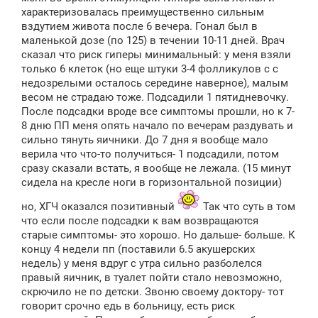
е
характеризовалась преимущественно сильным
н
вздутием живота после 6 вечера. Гонал был в
и
е
маленькой дозе (по 125) в течении 10-11 дней. Врач
сказал что риск гиперы минимальный: у меня взяли
только 6 клеток (но еще штуки 3-4 фолликулов c с
недозрелыми осталось середине наверное), малым
весом не страдаю тоже. Подсадили 1 пятидневочку.
После подсадки вроде все симптомы прошли, но к 7-
8 дню ПП меня опять начало по вечерам раздувать и
сильно тянуть яичники. До 7 дня я вообще мало
верила что что-то получиться- 1 подсадили, потом
сразу сказали встать, я вообще не лежала. (15 минут
сидела на кресле ноги в горизонтальной позиции)
но, ХГЧ оказался позитивный
Так что суть в том
что если после подсадки к вам возвращаются
старые симптомы- это хорошо. Но дальше- больше. К
концу 4 недели пп (поставили 6.5 акушерских
недель) у меня вдруг с утра сильно разболелся
правый яичник, в туалет пойти стало невозможно,
скрючило не по детски. Звоню своему доктору- тот
говорит срочно едь в больницу, есть риск