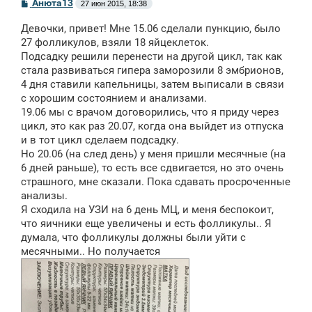
С
Анюта13
27 июн 2015, 18:38
о
о
Девочки, привет! Мне 15.06 сделали пункцию, было
б
щ
27 фолликулов, взяли 18 яйцеклеток.
е
Подсадку решили перенести на другой цикл, так как
н
стала развиваться гипера заморозили 8 эмбрионов,
и
е
4 дня ставили капельницы, затем выписали в связи
с хорошим состоянием и анализами.
19.06 мы с врачом договорились, что я приду через
цикл, это как раз 20.07, когда она выйдет из отпуска
и в тот цикл сделаем подсадку.
Но 20.06 (на след день) у меня пришли месячные (на
6 дней раньше), то есть все сдвигается, но это очень
страшного, мне сказали. Пока сдавать просроченные
анализы.
Я сходила на УЗИ на 6 день МЦ, и меня беспокоит,
что яичники еще увеличены и есть фолликулы.. Я
думала, что фолликулы должны были уйти с
месячными.. Но получается