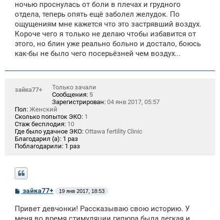
ночью проснулась от боли в плечах и грудного
отдела, теперь опять ещё заболел желудок. По
ощущениям мне кажется что это застрявший воздух.
Короче чего я только не делаю чтобы избавится от
этого, но блин уже реально больно и достало, боюсь
как-бы не было чего посерьёзней чем воздух...
Только зачали
зайка77+
Сообщения:
5
Зарегистрирован:
04 янв 2017, 05:57
Пол:
Женский
Сколько попыток ЭКО:
1
Стаж бесплодия:
10
Где было удачное ЭКО:
Ottawa fertility Clinic
Благодарил (а):
1 раз
Поблагодарили:
1 раз
С
зайка77+
19 янв 2017, 18:53
о
о
Привет девчонки! Рассказываю свою историю. У
б
щ
меня во время стимуляции гипюра была легкая и