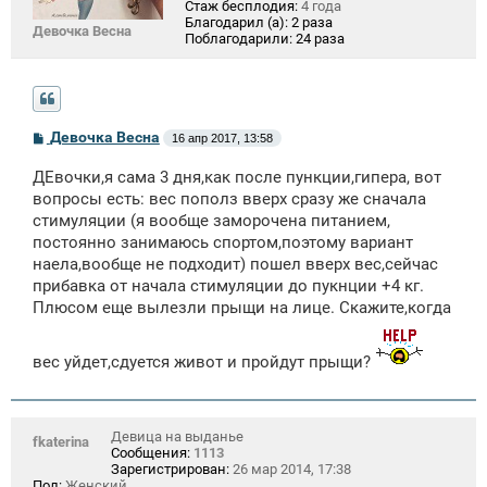
Стаж бесплодия:
4 года
Благодарил (а):
2 раза
Девочка Весна
Поблагодарили:
24 раза
С
Девочка Весна
16 апр 2017, 13:58
о
о
ДЕвочки,я сама 3 дня,как после пункции,гипера, вот
б
щ
вопросы есть: вес пополз вверх сразу же сначала
е
стимуляции (я вообще заморочена питанием,
н
постоянно занимаюсь спортом,поэтому вариант
и
е
наела,вообще не подходит) пошел вверх вес,сейчас
прибавка от начала стимуляции до пукнции +4 кг.
Плюсом еще вылезли прыщи на лице. Скажите,когда
вес уйдет,сдуется живот и пройдут прыщи?
Девица на выданье
fkaterina
Сообщения:
1113
Зарегистрирован:
26 мар 2014, 17:38
Пол:
Женский