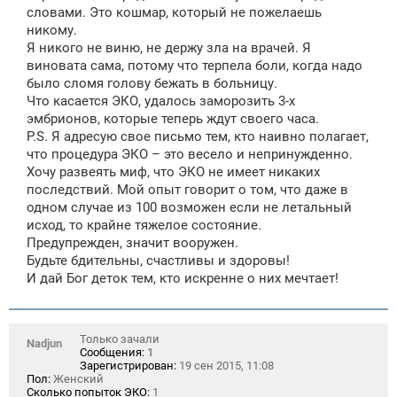
словами. Это кошмар, который не пожелаешь
никому.
Я никого не виню, не держу зла на врачей. Я
виновата сама, потому что терпела боли, когда надо
было сломя голову бежать в больницу.
Что касается ЭКО, удалось заморозить 3-х
эмбрионов, которые теперь ждут своего часа.
P.S. Я адресую свое письмо тем, кто наивно полагает,
что процедура ЭКО – это весело и непринужденно.
Хочу развеять миф, что ЭКО не имеет никаких
последствий. Мой опыт говорит о том, что даже в
одном случае из 100 возможен если не летальный
исход, то крайне тяжелое состояние.
Предупрежден, значит вооружен.
Будьте бдительны, счастливы и здоровы!
И дай Бог деток тем, кто искренне о них мечтает!
Только зачали
Nadjun
Сообщения:
1
Зарегистрирован:
19 сен 2015, 11:08
Пол:
Женский
Сколько попыток ЭКО:
1