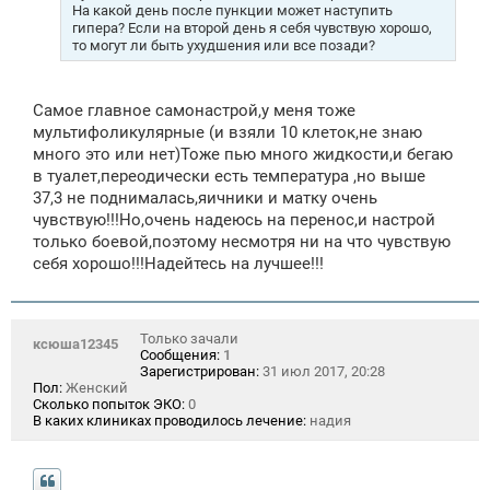
На какой день после пункции может наступить
гипера? Если на второй день я себя чувствую хорошо,
то могут ли быть ухудшения или все позади?
Самое главное самонастрой,у меня тоже
мультифоликулярные (и взяли 10 клеток,не знаю
много это или нет)Тоже пью много жидкости,и бегаю
в туалет,переодически есть температура ,но выше
37,3 не поднималась,яичники и матку очень
чувствую!!!Но,очень надеюсь на перенос,и настрой
только боевой,поэтому несмотря ни на что чувствую
себя хорошо!!!Надейтесь на лучшее!!!
Только зачали
ксюша12345
Сообщения:
1
Зарегистрирован:
31 июл 2017, 20:28
Пол:
Женский
Сколько попыток ЭКО:
0
В каких клиниках проводилось лечение:
надия