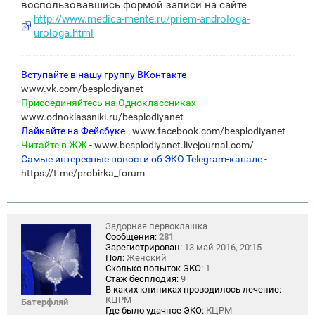
воспользовавшись формой записи на сайте
http://www.medica-mente.ru/priem-androloga-
urologa.html
Вступайте в нашу группу ВКонтакте
-
www.vk.com/besplodiyanet
Присоединяйтесь на Одноклассниках
-
www.odnoklassniki.ru/besplodiyanet
Лайкайте на Фейсбуке
- www.facebook.com/besplodiyanet
Читайте в ЖЖ
- www.besplodiyanet.livejournal.com/
Самые интересные новости об ЭКО Telegram-канале
-
https://t.me/probirka_forum
Задорная первоклашка
Сообщения:
281
Зарегистрирован:
13 май 2016, 20:15
Пол:
Женский
Сколько попыток ЭКО:
1
Стаж бесплодия:
9
В каких клиниках проводилось лечение:
КЦРМ
Батерфляй
Где было удачное ЭКО:
КЦРМ