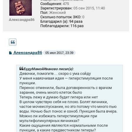
Сообщения:
475
Зарегистрирован:
05 сен 2015, 11:40
Пол:
Женский
Сколько попыток ЭКО:
0
Александра86
Благодарил (а):
94 раза
Поблагодарили:
116 раз
С
Александра86
05 июл 2017, 23:39
о
о
б
щ
БудуМамойИваново писал(а):
е
Девочки, помогите… скоро с ума сойду
н
У меня навязчивая идея — гиперстимуляция после
и
пункции.
е
Перенос отменили, была договоренность с врачом
заранее, очень много клеток было
Теперь лежу и думаю будет гипера или нет
В целом чувствую себя не плохо. Болят яичники,
частое мочеиспускание, но это потому что много пью
воды. Ночью был понос и озноб. Пункция была вчера.
Можно ли избежать гиперстимуляции при
мультифоликулярных яичниках?
Какие ощущения являются нормальными после
пункции, а какие предвестником гиперы?