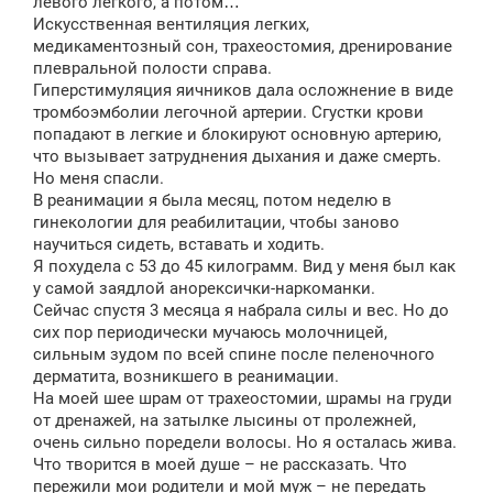
левого легкого, а потом…
Искусственная вентиляция легких,
медикаментозный сон, трахеостомия, дренирование
плевральной полости справа.
Гиперстимуляция яичников дала осложнение в виде
тромбоэмболии легочной артерии. Сгустки крови
попадают в легкие и блокируют основную артерию,
что вызывает затруднения дыхания и даже смерть.
Но меня спасли.
В реанимации я была месяц, потом неделю в
гинекологии для реабилитации, чтобы заново
научиться сидеть, вставать и ходить.
Я похудела с 53 до 45 килограмм. Вид у меня был как
у самой заядлой анорексички-наркоманки.
Сейчас спустя 3 месяца я набрала силы и вес. Но до
сих пор периодически мучаюсь молочницей,
сильным зудом по всей спине после пеленочного
дерматита, возникшего в реанимации.
На моей шее шрам от трахеостомии, шрамы на груди
от дренажей, на затылке лысины от пролежней,
очень сильно поредели волосы. Но я осталась жива.
Что творится в моей душе – не рассказать. Что
пережили мои родители и мой муж – не передать