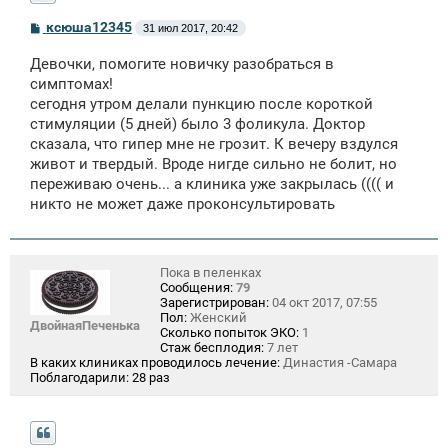
С
ксюша12345
31 июл 2017, 20:42
о
о
Девочки, помогите новичку разобраться в
б
щ
симптомах!
е
сегодня утром делали пункцию после короткой
н
стимуляции (5 дней) было 3 фоликула. Доктор
и
е
сказала, что гипер мне не грозит. К вечеру вздулся
живот и твердый. Вроде нигде сильно не болит, но
переживаю очень... а клиника уже закрылась (((( и
никто не может даже проконсультировать
Пока в пеленках
Сообщения:
79
Зарегистрирован:
04 окт 2017, 07:55
Пол:
Женский
ДвойнаяПеченька
Сколько попыток ЭКО:
1
Стаж бесплодия:
7 лет
В каких клиниках проводилось лечение:
Династия -Самара
Поблагодарили:
28 раз