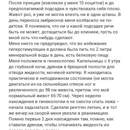
После пункции (извлекли у меня 10 ооцитов) и до
предполагаемой подсадки я чувствовала себя плохо.
Живот рос, я уже не могла влезть ни в одни штаны. В
день переноса эмбрионов меня колбасило не по-
детски. Я понимала, что ни о какой подсадке речи
быть не может, дотащиться бы до клиники, пусть со
мной хоть что-нибудь сделают.
Меня никто не предупредил, что во избежание
гиперстимуляции я должна была пить по 2 литра
минеральной воды в день, есть белковую пищу.
Меня положили в гинекологию. Капельницы с 6 утра
до глубокой ночи, дренаж в брюшной полости для
отвода жидкости, мочевой катетер. Я находилась
практически в неподвижном состоянии (не могла
двигаться из-за сильнейших отеков ног и
увеличенного до 98 см живота, притом, что мой
нормальный живот 65-70 см). Через неделю
нахождения в гинекологии я не смогла спать лежа –
начала задыхаться. Сделали рентген легких, и в тот
же вечер на скорой меня увезли в реанимацию.
Помню первые 2 дня нахождения там, помню, как
ставили дренаж, чтобы откачивать жидкость из