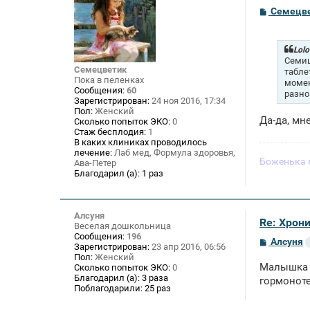
С
Семецв
о
о
б
щ
Lolo
е
Семиц
н
Семецветик
табле
и
Пока в пеленках
момен
е
Сообщения:
60
разном
Зарегистрирован:
24 ноя 2016, 17:34
Пол:
Женский
Да-да, мн
Сколько попыток ЭКО:
0
Стаж бесплодия:
1
В каких клиниках проводилось
лечение:
Лаб мед, Формула здоровья,
Боженька 
Ава-Петер
Благодарил (а):
1 раз
Алсуня
Re: Хрон
Веселая дошкольница
Сообщения:
196
С
Алсуня
Зарегистрирован:
23 апр 2016, 06:56
о
Пол:
Женский
о
Малышка 4
Сколько попыток ЭКО:
0
б
Благодарил (а):
3 раза
щ
гормоноте
Поблагодарили:
25 раз
е
н
и