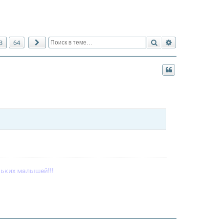
Поиск
Расширенный 
3
64
След.
ьких малышей!!!