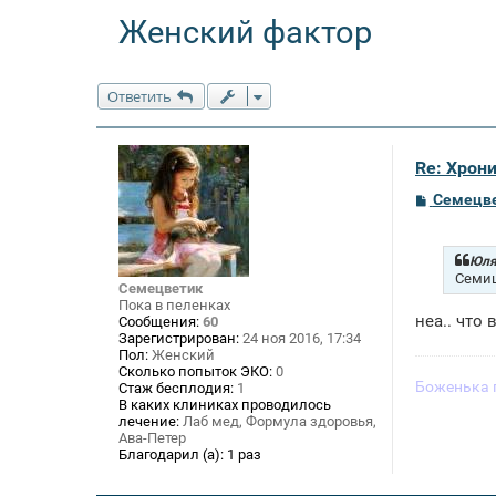
Женский фактор
Ответить
Re: Хрон
С
Семецв
о
о
б
щ
Юля
е
Семиц
Семецветик
н
Пока в пеленках
и
неа.. что
Сообщения:
60
е
Зарегистрирован:
24 ноя 2016, 17:34
Пол:
Женский
Сколько попыток ЭКО:
0
Боженька 
Стаж бесплодия:
1
В каких клиниках проводилось
лечение:
Лаб мед, Формула здоровья,
Ава-Петер
Благодарил (а):
1 раз