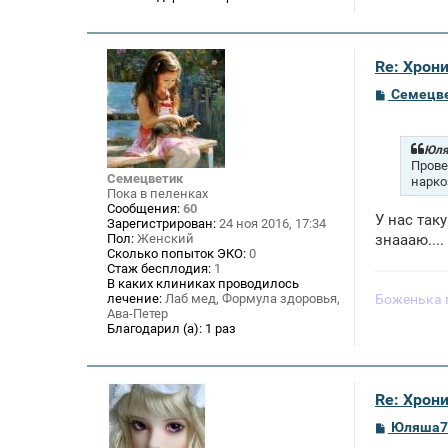
Re: Хрон
С
Семецв
о
о
б
щ
Юля
е
Прове
н
Семецветик
нарко
и
Пока в пеленках
е
Сообщения:
60
У нас так
Зарегистрирован:
24 ноя 2016, 17:34
Пол:
Женский
знаааю....
Сколько попыток ЭКО:
0
Стаж бесплодия:
1
В каких клиниках проводилось
лечение:
Лаб мед, Формула здоровья,
Боженька 
Ава-Петер
Благодарил (а):
1 раз
Re: Хрон
С
Юляша7
о