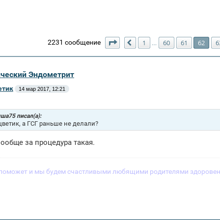
Страница
62
из
64
2231 сообщение
1
60
61
62
6
…
Пред.
ический Эндометрит
етик
14 мар 2017, 12:21
ша75 писал(а):
ветик, а ГСГ раньше не делали?
 вообще за процедура такая.
поможет и мы будем счастливыми любящими родителями здоровен