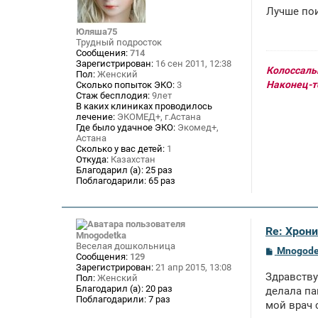
о
Лучше пои
б
щ
Юляша75
е
Трудный подросток
н
Сообщения:
714
и
Зарегистрирован:
16 сен 2011, 12:38
е
Колоссальн
Пол:
Женский
Наконец-то
Сколько попыток ЭКО:
3
Стаж бесплодия:
9лет
В каких клиниках проводилось
лечение:
ЭКОМЕД+, г.Астана
Где было удачное ЭКО:
Экомед+,
Астана
Сколько у вас детей:
1
Откуда:
Казахстан
Благодарил (а):
25 раз
Поблагодарили:
65 раз
Re: Хрон
Mnogodetka
Веселая дошкольница
С
Mnogode
Сообщения:
129
о
Зарегистрирован:
21 апр 2015, 13:08
о
Здравству
Пол:
Женский
б
Благодарил (а):
20 раз
щ
делала па
Поблагодарили:
7 раз
е
мой врач 
н