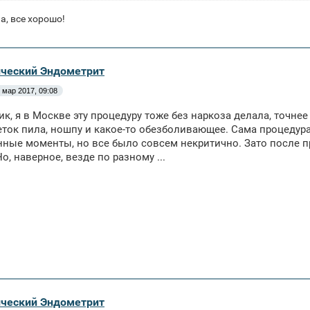
а, все хорошо!
ический Эндометрит
 мар 2017, 09:08
к, я в Москве эту процедуру тоже без наркоза делала, точне
еток пила, ношпу и какое-то обезболивающее. Сама процедур
ные моменты, но все было совсем некритично. Зато после п
о, наверное, везде по разному ...
ический Эндометрит