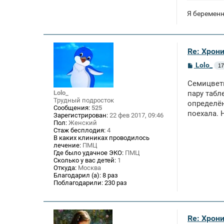
Я беременн
Re: Хрон
С
Lolo_
17
о
о
Семицвети
б
щ
Lolo_
пару табл
е
Трудный подросток
определён
н
Сообщения:
525
поехала. Н
и
Зарегистрирован:
22 фев 2017, 09:46
е
Пол:
Женский
Стаж бесплодия:
4
В каких клиниках проводилось
лечение:
ПМЦ
Где было удачное ЭКО:
ПМЦ
Сколько у вас детей:
1
Откуда:
Москва
Благодарил (а):
8 раз
Поблагодарили:
230 раз
Re: Хрон