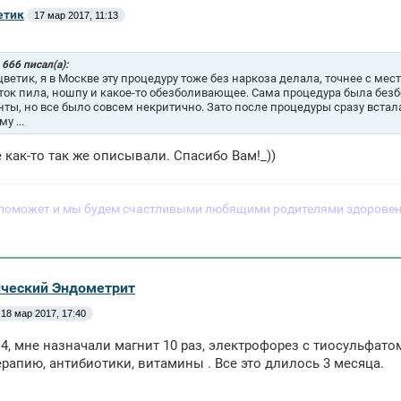
етик
17 мар 2017, 11:13
 666 писал(а):
ветик, я в Москве эту процедуру тоже без наркоза делала, точнее с ме
ток пила, ношпу и какое-то обезболивающее. Сама процедура была без
ты, но все было совсем некритично. Зато после процедуры сразу встала 
у ...
е как-то так же описывали. Спасибо Вам!_))
поможет и мы будем счастливыми любящими родителями здоровен
ический Эндометрит
18 мар 2017, 17:40
, мне назначали магнит 10 раз, электрофорез с тиосульфато
рапию, антибиотики, витамины . Все это длилось 3 месяца.