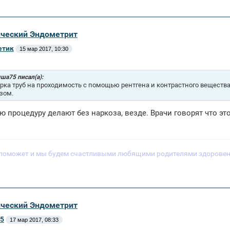
ический Эндометрит
етик
15 мар 2017, 10:30
ша75 писал(а):
рка труб на проходимость с помощью рентгена и контрастного веществ
зом.
ую процедуру делают без наркоза, везде. Врачи говорят что эт
поможет и мы будем счастливыми любящими родителями здоровен
ический Эндометрит
5
17 мар 2017, 08:33