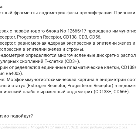
я:
тный фрагменты эндометрия фазы пролиферации. Признаки 
езах с парафинового блока No 12665/17 проведено иммуноги
eceptor, Progesteron Receptor, CD138, CD3, CD56.
Receptor: равномерная ядерная экспрессия в эпителии желез и
кспрессия в эпителии желез и стромы.
эндометрия определяются многочисленные дискретно распол
улярных скоплений Т-клетки (CD3+).
рии определяются единичные плазматические клетки, CD138+ (
ия на400х).
е: Морфоиммуногистохимическая картина в эндометрии соот
ный статус (Estrogen Receptor, Progesteron Receptor) в эндом
онический слабо выраженный эндометрит (CD138+, CD56+).
изио подойдут?
з редактировалось
Mnogodetka
17 мар 2017, 09:11, всего редактировалось 1 раз.