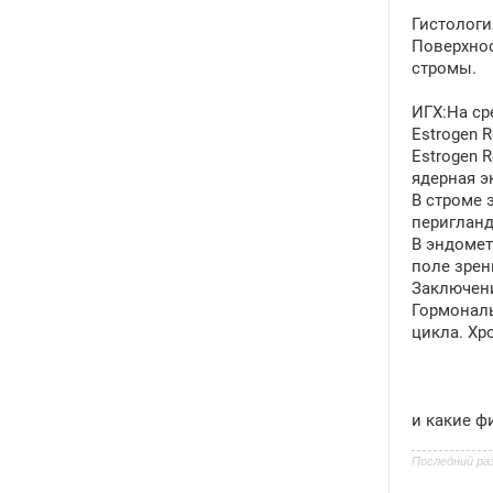
и
е
Гистологи
Поверхнос
стромы.
ИГХ:На ср
Estrogen R
Estrogen 
ядерная э
В строме 
перигланд
В эндомет
поле зрен
Заключени
Гормональ
цикла. Хр
и какие ф
Последний ра