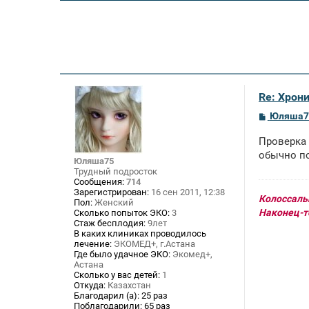
Re: Хрон
С
Юляша7
о
о
Проверка 
б
щ
обычно п
Юляша75
е
Трудный подросток
н
Сообщения:
714
и
Зарегистрирован:
16 сен 2011, 12:38
е
Колоссальн
Пол:
Женский
Наконец-то
Сколько попыток ЭКО:
3
Стаж бесплодия:
9лет
В каких клиниках проводилось
лечение:
ЭКОМЕД+, г.Астана
Где было удачное ЭКО:
Экомед+,
Астана
Сколько у вас детей:
1
Откуда:
Казахстан
Благодарил (а):
25 раз
Поблагодарили:
65 раз