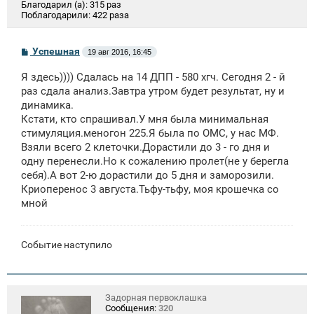
Благодарил (а):
315 раз
Поблагодарили:
422 раза
С
Успешная
19 авг 2016, 16:45
о
о
Я здесь)))) Сдалась на 14 ДПП - 580 хгч. Сегодня 2 - й
б
щ
раз сдала анализ.Завтра утром будет результат, ну и
е
динамика.
н
Кстати, кто спрашивал.У мня была минимальная
и
е
стимуляция.меногон 225.Я была по ОМС, у нас МФ.
Взяли всего 2 клеточки.Дорастили до 3 - го дня и
одну перенесли.Но к сожалению пролет(не у берегла
себя).А вот 2-ю дорастили до 5 дня и заморозили.
Криоперенос 3 августа.Тьфу-тьфу, моя крошечка со
мной
Событие наступило
Задорная первоклашка
Сообщения:
320