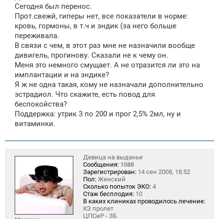
е
Сегодня был перенос.
н
Прот.свежй, гиперы нет, все показатели в норме:
и
е
кровь, гормоны, в т.ч и эндик (за него больше
переживала.
В связи с чем, в этот раз мне не назначили вообще
дивигель, прогинову. Сказали не к чему он.
Меня это немного смущает. А не отразится ли это на
имплантации и на эндике?
Я ж не одна такая, кому не назначали дополнительно
эстрадиол. Что скажите, есть повод для
беспокойства?
Поддержка: утрик 3 по 200 и прог 2,5% 2мл, ну и
витаминки.
Девица на выданье
Сообщения:
1088
Зарегистрирован:
14 сен 2008, 18:52
Пол:
Женский
Сколько попыток ЭКО:
4
Стаж бесплодия:
10
В каких клиниках проводилось лечение:
КЗ пролет
ЦПСиР - ЗБ