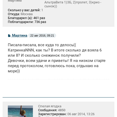
Мартина
АльтраВита 1)ЗБ, 2)пролет, 3)крио -
сынок))
Сколько у вас детей:
1
Откуда:
Москва
Благодарил (а):
461 раз
Поблагодарили:
736 раз
С
Мартина
22 авг 2016, 09:21
о
о
Писала-писала, все куда то делось((
б
щ
КатринкаNNN, как ты? В итоге сколько дя взяла 6
е
или 8? И сколько снежинок получили?
н
Девочки, всем удачи и приветы! Я на низком старте
и
е
перед протоколом, готовлюсь пока, отдыхаю на
море))
Спелая ягодка
Сообщения:
4850
Зарегистрирован:
06 авг 2014, 13:26