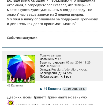
Больше всего смущает и переживаю, что поддержка
огромная, а репродуктолог сказала, что теперь на
месте акушер будет уменьшать.А когда попаду - не
знаю.У нас везде записи на 2 недели вперед.
Я у тебя в личку спрашивала за поддержку.Прогинову
и дивигель как долго принимать можно?
Событие наступило
Только зачали
Сообщения:
47
Зарегистрирован:
05 авг 2016, 18:29
Пол:
Женский
Откуда:
Russian_federation, Курск.
Благодарил (а):
14 раз
Поблагодарили:
8 раз
46 Калинка
С
46 Калинка
21 авг 2016, 18:40
о
о
Девочки, всем Привет! Принимайте новенькую !!!
б
щ
е