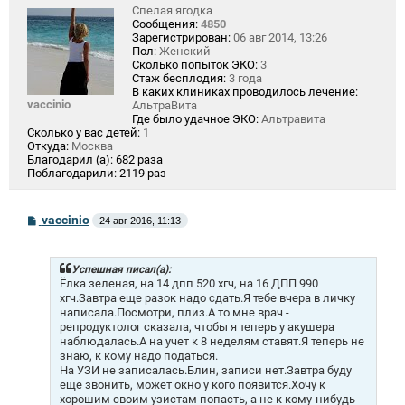
Спелая ягодка
Сообщения:
4850
Зарегистрирован:
06 авг 2014, 13:26
Пол:
Женский
Сколько попыток ЭКО:
3
Стаж бесплодия:
3 года
В каких клиниках проводилось лечение:
vaccinio
АльтраВита
Где было удачное ЭКО:
Альтравита
Сколько у вас детей:
1
Откуда:
Москва
Благодарил (а):
682 раза
Поблагодарили:
2119 раз
С
vaccinio
24 авг 2016, 11:13
о
о
б
щ
Успешная писал(а):
е
Ёлка зеленая, на 14 дпп 520 хгч, на 16 ДПП 990
н
хгч.Завтра еще разок надо сдать.Я тебе вчера в личку
и
написала.Посмотри, плиз.А то мне врач -
е
репродуктолог сказала, чтобы я теперь у акушера
наблюдалась.А на учет к 8 неделям ставят.Я теперь не
знаю, к кому надо податься.
На УЗИ не записалась.Блин, записи нет.Завтра буду
еще звонить, может окно у кого появится.Хочу к
хорошим своим узистам попасть, а не к кому-нибудь