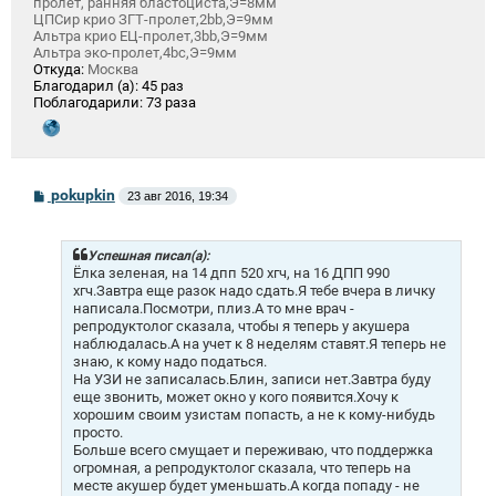
пролет, ранняя бластоциста,Э=8мм
ЦПСир крио ЗГТ-пролет,2bb,Э=9мм
Альтра крио ЕЦ-пролет,3bb,Э=9мм
Альтра эко-пролет,4bc,Э=9мм
Откуда:
Москва
Благодарил (а):
45 раз
Поблагодарили:
73 раза
С
pokupkin
23 авг 2016, 19:34
о
о
б
щ
Успешная писал(а):
е
Ёлка зеленая, на 14 дпп 520 хгч, на 16 ДПП 990
н
хгч.Завтра еще разок надо сдать.Я тебе вчера в личку
и
написала.Посмотри, плиз.А то мне врач -
е
репродуктолог сказала, чтобы я теперь у акушера
наблюдалась.А на учет к 8 неделям ставят.Я теперь не
знаю, к кому надо податься.
На УЗИ не записалась.Блин, записи нет.Завтра буду
еще звонить, может окно у кого появится.Хочу к
хорошим своим узистам попасть, а не к кому-нибудь
просто.
Больше всего смущает и переживаю, что поддержка
огромная, а репродуктолог сказала, что теперь на
месте акушер будет уменьшать.А когда попаду - не