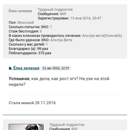
Трудный подросток
Ёлка зеленая
Сообщения:
669
Зарегистрирован:
13 янв 2016, 20:47
Пол:
Женский
Сколько попыток ЭКО:
1
Стаж бесплодия:
6
В каких клиниках проводилось лечение:
Альтра-вита(ОсинаЕА)
Где было удачное ЭКО:
Альтра-Вита
Сколько у вас детей:
1
Благодарил (а):
99 раз
Поблагодарили:
376 раз
С
Ёлка зеленая
21 авг 2016, 12:37
о
о
Успешная
, как дела, как рост хгч? На узи на этой
б
щ
неделе?
е
н
и
е
Стала мамой 28.11.2016
Трудный подросток
Сообщения:
652