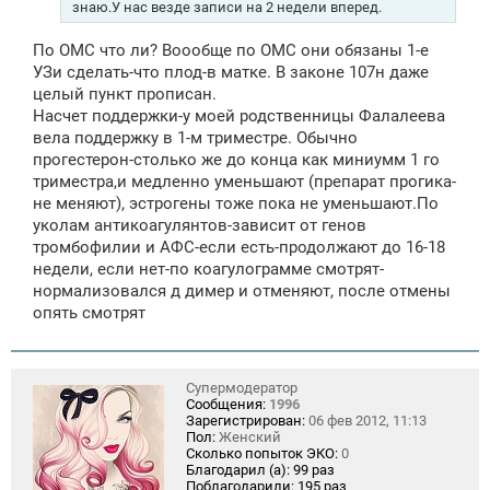
знаю.У нас везде записи на 2 недели вперед.
По ОМС что ли? Воообще по ОМС они обязаны 1-е
УЗи сделать-что плод-в матке. В законе 107н даже
целый пункт прописан.
Насчет поддержки-у моей родственницы Фалалеева
вела поддержку в 1-м триместре. Обычно
прогестерон-столько же до конца как миниумм 1 го
триместра,и медленно уменьшают (препарат прогика-
не меняют), эстрогены тоже пока не уменьшают.По
уколам антикоагулянтов-зависит от генов
тромбофилии и АФС-если есть-продолжают до 16-18
недели, если нет-по коагулограмме смотрят-
нормализовался д димер и отменяют, после отмены
опять смотрят
Супермодератор
Сообщения:
1996
Зарегистрирован:
06 фев 2012, 11:13
Пол:
Женский
Сколько попыток ЭКО:
0
Благодарил (а):
99 раз
Поблагодарили:
195 раз