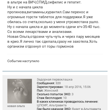
щ
в альтре на ВИЧ,СПИД,сифилис и гепатит.
е
Ну и с начала цикла
н
прогинова,витамины,курантил.Сам перенос и
и
е
огромные горсти таблеток для поддержки.Я уже
сбилась со счета,сколько у меня утрожестана ушло.
Ну с начала цикла и до момента сдачи хгч-35-40 тыс.
Со всеми лекарствами и анализами.
Новая Ольга,отдохни чуть-чуть и через пару месяцев
в крио.Я лично так сделала,сразу не захотела.Хоть
организм отдохнул от горы гормонов
Событие наступило
Задорная первоклашка
Сообщения:
320
Зарегистрирован:
18 апр 2016, 15:06
Пол:
Женский
Сколько попыток ЭКО:
3
Стаж бесплодия:
10
В каких клиниках проводилось лечение:
ЦПСИР, Альтравита
новая ольга
Где было удачное ЭКО:
будет в Альтравита