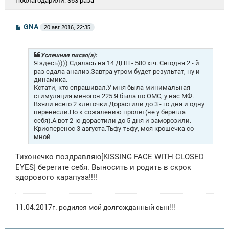
Поблагодарили:
363 раза
С
GNA
20 авг 2016, 22:35
о
о
б
щ
Успешная писал(а):
е
Я здесь)))) Сдалась на 14 ДПП - 580 хгч. Сегодня 2 - й
н
раз сдала анализ.Завтра утром будет результат, ну и
и
динамика.
е
Кстати, кто спрашивал.У мня была минимальная
стимуляция.меногон 225.Я была по ОМС, у нас МФ.
Взяли всего 2 клеточки.Дорастили до 3 - го дня и одну
перенесли.Но к сожалению пролет(не у берегла
себя).А вот 2-ю дорастили до 5 дня и заморозили.
Криоперенос 3 августа.Тьфу-тьфу, моя крошечка со
мной
Тихонечко поздравляю[KISSING FACE WITH CLOSED
EYES] берегите себя. Выносить и родить в скрок
здорового карапуза!!!!
11.04.2017г. родился мой долгожданный сын!!!