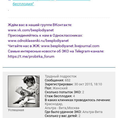
бесплодия"
.
Ждём вас в нашей группе ВКонтакте:
www.vk.com/besplodiyanet
Присоединяйтесь к нам в Одноклассниках:
www.odnoklassniki.ru/besplodiyanet
Читайте нас в ЖЖ:
www.besplodiyanet.livejournal.com
Самые интересные новости об ЭКО на Telegram-канале:
https://t.me/probirka_forum
Трудный подросток
Сообщения:
652
Зарегистрирован:
30 окт 2015, 18:10
Пол:
Женский
Сколько попыток ЭКО:
2
Стаж бесплодия:
4
В каких клиниках проводилось лечение:
Краснодар,
Альтра - Вита,Москва
Успешная
Где было удачное ЭКО:
Альтра-Вита
Сколько у вас детей:
2