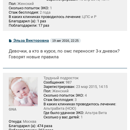
Пол:
Женский
Сколько попыток ЭКО:
1
Стаж бесплодия:
2 года
В каких клиниках проводилось лечение:
ЦПС и Р
Благодарил (а):
1 раз
Поблагодарили:
17 раз
С
Эльза Викторовна
19 авг 2016, 22:25
о
о
Девочки, а кто в курсе, по омс переносят 3-х дневок?
б
щ
Говорят новые правила
е
н
и
е
Трудный подросток
Сообщения:
987
Зарегистрирован:
23 мар 2015, 14:15
Пол:
Женский
Сколько попыток ЭКО:
4
Стаж бесплодия:
3
В каких клиниках проводилось лечение:
АльтраВита (НСЮ)
GNA
Где было удачное ЭКО:
Альтра Вита
Сколько у вас детей:
1
Откуда:
Москва
Благодарил (а):
474 раза