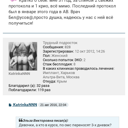
Кратко о себе: мне 31 год, за спиной 2 свежих
н
протокола и 1 крио, всё мимо. Последний протокол
и
был в январе этого года в АВ. Врач
е
Бел@усов@,просто душка, надеюсь у нас с ней всё
получиться!
Трудный подросток
Сообщения:
828
Зарегистрирован:
12 окт 2012, 14:26
Пол:
Женский
Сколько попыток ЭКО:
2
Стаж бесплодия:
8
В каких клиниках проводилось лечение:
Имплант, Харьков
KatrinkaNNN
Альтра-Вита, Москва
Откуда:
Крым
Благодарил (а):
32 раза
Поблагодарили:
119 раз
С
KatrinkaNNN
21 авг 2016, 22:04
о
о
б
щ
Эльза Викторовна писал(а):
е
Девочки, а кто в курсе, по омс переносят 3-х дневок?