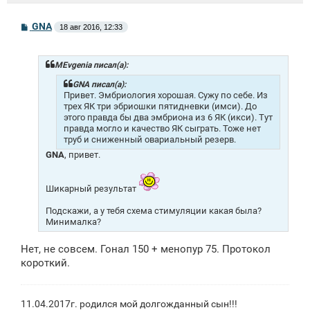
С
GNA
18 авг 2016, 12:33
о
о
б
щ
MEvgenia писал(а):
е
н
GNA писал(а):
и
Привет. Эмбриология хорошая. Сужу по себе. Из
е
трех ЯК три эбриошки пятидневки (имси). До
этого правда бы два эмбриона из 6 ЯК (икси). Тут
правда могло и качество ЯК сыграть. Тоже нет
труб и сниженный овариальный резерв.
GNA
, привет.
Шикарный результат
Подскажи, а у тебя схема стимуляции какая была?
Минималка?
Нет, не совсем. Гонал 150 + менопур 75. Протокол
короткий.
11.04.2017г. родился мой долгожданный сын!!!