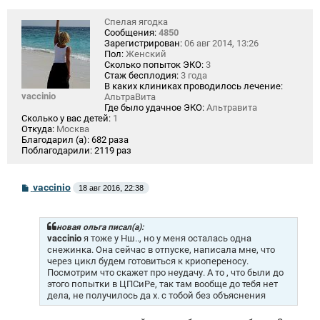
е
Спелая ягодка
Сообщения:
4850
Зарегистрирован:
06 авг 2014, 13:26
Пол:
Женский
Сколько попыток ЭКО:
3
Стаж бесплодия:
3 года
В каких клиниках проводилось лечение:
vaccinio
АльтраВита
Где было удачное ЭКО:
Альтравита
Сколько у вас детей:
1
Откуда:
Москва
Благодарил (а):
682 раза
Поблагодарили:
2119 раз
С
vaccinio
18 авг 2016, 22:38
о
о
б
щ
новая ольга писал(а):
е
vaccinio
я тоже у Нш.., но у меня осталась одна
н
снежинка. Она сейчас в отпуске, написала мне, что
и
через цикл будем готовиться к криопереносу.
е
Посмотрим что скажет про неудачу. А то , что были до
этого попытки в ЦПСиРе, так там вообще до тебя нет
дела, не получилось да х. с тобой без объяснения