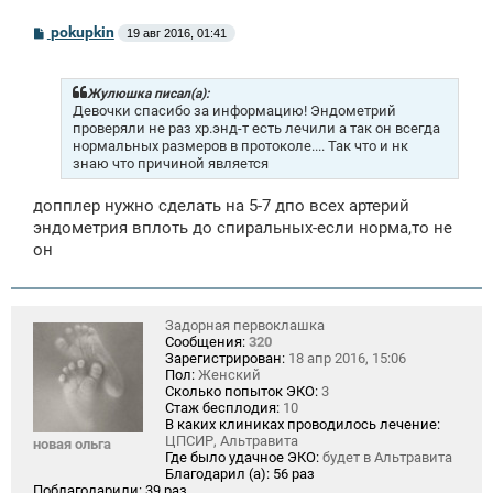
С
pokupkin
19 авг 2016, 01:41
о
о
б
щ
Жулюшка писал(а):
е
Девочки спасибо за информацию! Эндометрий
н
проверяли не раз хр.энд-т есть лечили а так он всегда
и
нормальных размеров в протоколе.... Так что и нк
е
знаю что причиной является
допплер нужно сделать на 5-7 дпо всех артерий
эндометрия вплоть до спиральных-если норма,то не
он
Задорная первоклашка
Сообщения:
320
Зарегистрирован:
18 апр 2016, 15:06
Пол:
Женский
Сколько попыток ЭКО:
3
Стаж бесплодия:
10
В каких клиниках проводилось лечение:
ЦПСИР, Альтравита
новая ольга
Где было удачное ЭКО:
будет в Альтравита
Благодарил (а):
56 раз
Поблагодарили:
39 раз