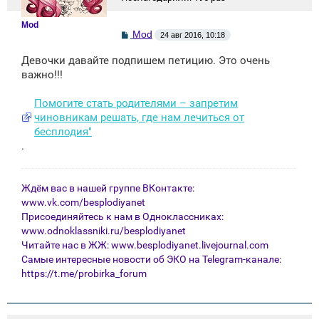
Mod
С
Mod
24 авг 2016, 10:18
о
о
Девочки давайте подпишем петицию. Это очень
б
щ
важно!!!
е
н
Помогите стать родителями – запретим
и
е
чиновникам решать, где нам лечиться от
бесплодия"
.
Ждём вас в нашей группе ВКонтакте:
www.vk.com/besplodiyanet
Присоединяйтесь к нам в Одноклассниках:
www.odnoklassniki.ru/besplodiyanet
Читайте нас в ЖЖ:
www.besplodiyanet.livejournal.com
Самые интересные новости об ЭКО на Telegram-канале:
https://t.me/probirka_forum