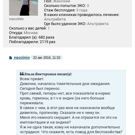
Пол:
Женский
Сколько попыток ЭКО:
3
Стаж бесплодия:
3 года
В каких клиниках проводилось лечение:
vaccinio
АльтраВита
Где было удачное ЭКО:
Альтравита
Сколько у вас детей:
1
Откуда:
Москва
Благодарил (а):
682 раза
Поблагодарили:
2119 раз
С
vaccinio
22 авг 2016, 11:32
о
о
б
щ
Эльза Викторовна писал(а):
е
Всем привет.
н
Девочки, начались томительные дни ожидания.
и
Сегодня был перенос.
е
Прот.свежй, гиперы нет, все показатели в норме:
кровь, гормоны, в т.ч и эндик (за него больше
переживала.
В связи с чем, в этот раз мне не назначили вообще
дивигель, прогинову. Сказали не к чему он.
Меня это немного смущает. А не отразится ли это на
имплантации и на эндике?
Я ж не одна такая, кому не назначали дополнительно
эстрадиол. Что скажите, есть повод для беспокойства?