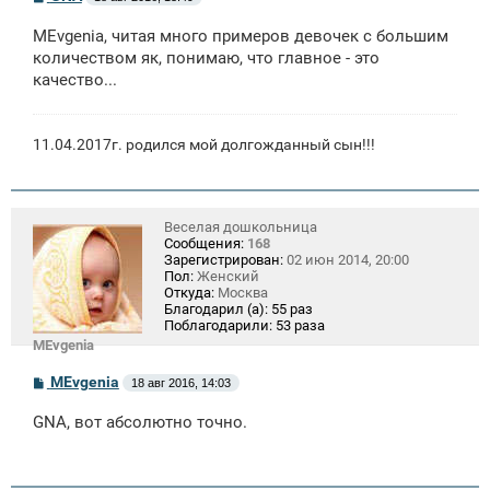
о
о
MEvgenia, читая много примеров девочек с большим
б
щ
количеством як, понимаю, что главное - это
е
качество...
н
и
е
11.04.2017г. родился мой долгожданный сын!!!
Веселая дошкольница
Сообщения:
168
Зарегистрирован:
02 июн 2014, 20:00
Пол:
Женский
Откуда:
Москва
Благодарил (а):
55 раз
Поблагодарили:
53 раза
MEvgenia
С
MEvgenia
18 авг 2016, 14:03
о
о
GNA, вот абсолютно точно.
б
щ
е
н
и