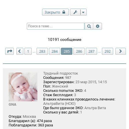
Закрыто
Поиск
Расширенный п
10191 сообщение
Страница
285
из
292
1
283
284
285
286
287
292
…
…
Пред.
Сл
Трудный подросток
Сообщения:
987
Зарегистрирован:
23 мар 2015, 14:15
Пол:
Женский
Сколько попыток ЭКО:
4
Стаж бесплодия:
3
В каких клиниках проводилось лечение:
АльтраВита (НСЮ)
GNA
Где было удачное ЭКО:
Альтра Вита
Сколько у вас детей:
1
Откуда:
Москва
Благодарил (а):
474 раза
Поблагодарили:
363 раза