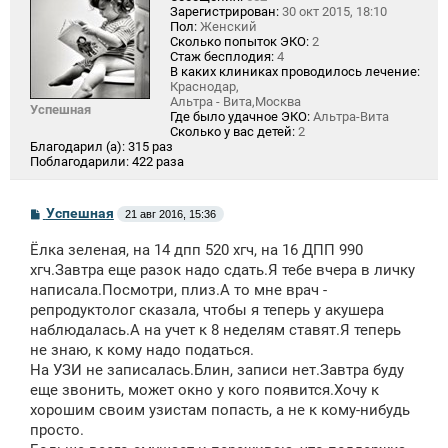
Зарегистрирован:
30 окт 2015, 18:10
Пол:
Женский
Сколько попыток ЭКО:
2
Стаж бесплодия:
4
В каких клиниках проводилось лечение:
Краснодар,
Альтра - Вита,Москва
Успешная
Где было удачное ЭКО:
Альтра-Вита
Сколько у вас детей:
2
Благодарил (а):
315 раз
Поблагодарили:
422 раза
С
Успешная
21 авг 2016, 15:36
о
о
Ёлка зеленая, на 14 дпп 520 хгч, на 16 ДПП 990
б
щ
хгч.Завтра еще разок надо сдать.Я тебе вчера в личку
е
написала.Посмотри, плиз.А то мне врач -
н
репродуктолог сказала, чтобы я теперь у акушера
и
е
наблюдалась.А на учет к 8 неделям ставят.Я теперь
не знаю, к кому надо податься.
На УЗИ не записалась.Блин, записи нет.Завтра буду
еще звонить, может окно у кого появится.Хочу к
хорошим своим узистам попасть, а не к кому-нибудь
просто.