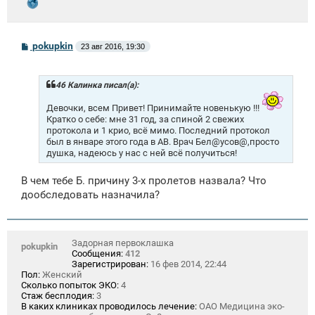
С
pokupkin
23 авг 2016, 19:30
о
о
б
щ
46 Калинка писал(а):
е
н
Девочки, всем Привет! Принимайте новенькую !!!
и
Кратко о себе: мне 31 год, за спиной 2 свежих
е
протокола и 1 крио, всё мимо. Последний протокол
был в январе этого года в АВ. Врач Бел@усов@,просто
душка, надеюсь у нас с ней всё получиться!
В чем тебе Б. причину 3-х пролетов назвала? Что
дообследовать назначила?
Задорная первоклашка
pokupkin
Сообщения:
412
Зарегистрирован:
16 фев 2014, 22:44
Пол:
Женский
Сколько попыток ЭКО:
4
Стаж бесплодия:
3
В каких клиниках проводилось лечение:
ОАО Медицина эко-