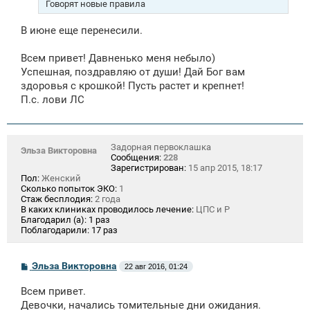
н
Говорят новые правила
и
е
В июне еще перенесили.
Всем привет! Давненько меня небыло)
Успешная, поздравляю от души! Дай Бог вам
здоровья с крошкой! Пусть растет и крепнет!
П.с. лови ЛС
Задорная первоклашка
Эльза Викторовна
Сообщения:
228
Зарегистрирован:
15 апр 2015, 18:17
Пол:
Женский
Сколько попыток ЭКО:
1
Стаж бесплодия:
2 года
В каких клиниках проводилось лечение:
ЦПС и Р
Благодарил (а):
1 раз
Поблагодарили:
17 раз
С
Эльза Викторовна
22 авг 2016, 01:24
о
о
Всем привет.
б
щ
Девочки, начались томительные дни ожидания.