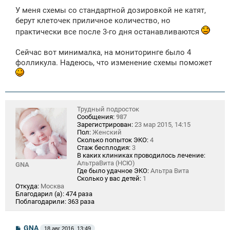
У меня схемы со стандартной дозировкой не катят,
берут клеточек приличное количество, но
практически все после 3-го дня останавливаются
Сейчас вот минималка, на мониторинге было 4
фолликула. Надеюсь, что изменение схемы поможет
Трудный подросток
Сообщения:
987
Зарегистрирован:
23 мар 2015, 14:15
Пол:
Женский
Сколько попыток ЭКО:
4
Стаж бесплодия:
3
В каких клиниках проводилось лечение:
АльтраВита (НСЮ)
GNA
Где было удачное ЭКО:
Альтра Вита
Сколько у вас детей:
1
Откуда:
Москва
Благодарил (а):
474 раза
Поблагодарили:
363 раза
С
GNA
18 авг 2016, 13:49