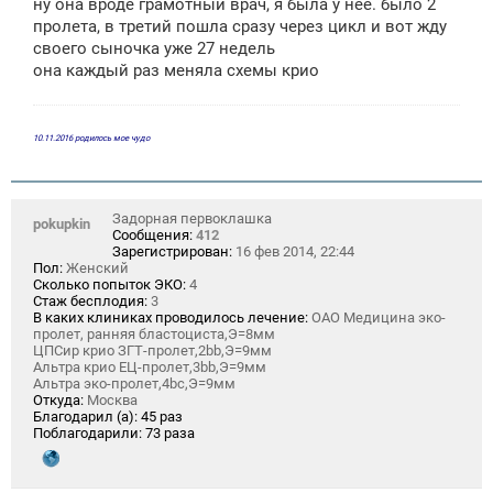
ну она вроде грамотный врач, я была у нее. было 2
пролета, в третий пошла сразу через цикл и вот жду
своего сыночка уже 27 недель
она каждый раз меняла схемы крио
10.11.2016 родилось мое чудо
Задорная первоклашка
pokupkin
Сообщения:
412
Зарегистрирован:
16 фев 2014, 22:44
Пол:
Женский
Сколько попыток ЭКО:
4
Стаж бесплодия:
3
В каких клиниках проводилось лечение:
ОАО Медицина эко-
пролет, ранняя бластоциста,Э=8мм
ЦПСир крио ЗГТ-пролет,2bb,Э=9мм
Альтра крио ЕЦ-пролет,3bb,Э=9мм
Альтра эко-пролет,4bc,Э=9мм
Откуда:
Москва
Благодарил (а):
45 раз
Поблагодарили:
73 раза