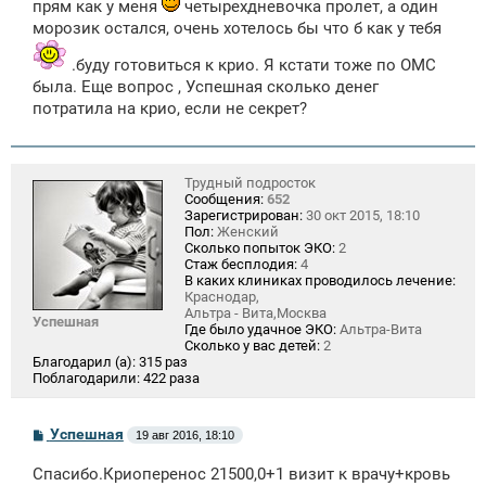
прям как у меня
четырехдневочка пролет, а один
морозик остался, очень хотелось бы что б как у тебя
.буду готовиться к крио. Я кстати тоже по ОМС
была. Еще вопрос , Успешная сколько денег
потратила на крио, если не секрет?
Трудный подросток
Сообщения:
652
Зарегистрирован:
30 окт 2015, 18:10
Пол:
Женский
Сколько попыток ЭКО:
2
Стаж бесплодия:
4
В каких клиниках проводилось лечение:
Краснодар,
Альтра - Вита,Москва
Успешная
Где было удачное ЭКО:
Альтра-Вита
Сколько у вас детей:
2
Благодарил (а):
315 раз
Поблагодарили:
422 раза
С
Успешная
19 авг 2016, 18:10
о
о
Спасибо.Криоперенос 21500,0+1 визит к врачу+кровь
б