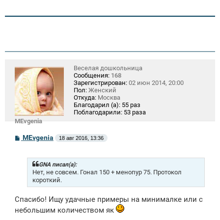
Веселая дошкольница
Сообщения:
168
Зарегистрирован:
02 июн 2014, 20:00
Пол:
Женский
Откуда:
Москва
Благодарил (а):
55 раз
Поблагодарили:
53 раза
MEvgenia
С
MEvgenia
18 авг 2016, 13:36
о
о
б
щ
GNA писал(а):
е
Нет, не совсем. Гонал 150 + менопур 75. Протокол
н
короткий.
и
е
Спасибо! Ищу удачные примеры на минималке или с
небольшим количеством як