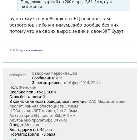
Поддержка: утрик 3 по 200 и прог 2,5% 2мл, ну и
витаминки.
ну потому что у тебя как в ы ЕЦ перенос, там
эстрогенов либо минимум, либо вообще без них,
потому что на своих вырос эндик и свои ЖТ будут
10.11.2016 родилось мое чудо
Задорная первоклашка
pokupkin
Сообщения:
412
Зарегистрирован:
16 фев 2014, 22:44
Пол:
Женский
Сколько попыток ЭКО:
4
Стаж бесплодия:
3
В каких клиниках проводилось лечение:
ОАО Медицина эко-
пролет, ранняя бластоциста,Э=8мм
ЦПСир крио ЗГТ-пролет,2bb,Э=9мм
Альтра крио ЕЦ-пролет,3bb,Э=9мм
Альтра эко-пролет,4bc,Э=9мм
Откуда:
Москва
Благодарил (а):
45 раз
Поблагодарили:
73 раза