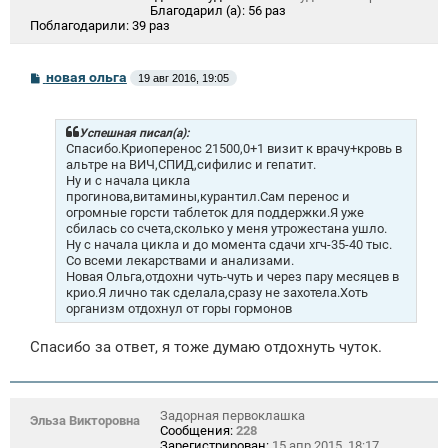
Благодарил (а):
56 раз
Поблагодарили:
39 раз
С
новая ольга
19 авг 2016, 19:05
о
о
б
щ
Успешная писал(а):
е
Спасибо.Криоперенос 21500,0+1 визит к врачу+кровь в
н
альтре на ВИЧ,СПИД,сифилис и гепатит.
и
Ну и с начала цикла
е
прогинова,витамины,курантил.Сам перенос и
огромные горсти таблеток для поддержки.Я уже
сбилась со счета,сколько у меня утрожестана ушло.
Ну с начала цикла и до момента сдачи хгч-35-40 тыс.
Со всеми лекарствами и анализами.
Новая Ольга,отдохни чуть-чуть и через пару месяцев в
крио.Я лично так сделала,сразу не захотела.Хоть
организм отдохнул от горы гормонов
Спасибо за ответ, я тоже думаю отдохнуть чуток.
Задорная первоклашка
Эльза Викторовна
Сообщения:
228
Зарегистрирован:
15 апр 2015, 18:17