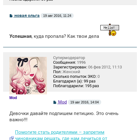
С
новая ольга
19 авг 2016, 11:24
о
о
б
щ
Успешная
, куда пропала? Как твои дела
е
н
и
е
Супермодератор
Сообщения:
1996
Зарегистрирован:
06 фев 2012, 11:13
Пол:
Женский
Сколько попыток ЭКО:
0
Благодарил (а):
99 раз
Поблагодарили:
195 раз
Mod
С
Mod
19 авг 2016, 14:04
о
о
Девочки давайте подпишем петицию. Это очень
б
щ
важно!!!
е
н
Помогите стать родителями – запретим
и
е
чиновникам решать, где нам лечиться от