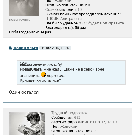
Пол:
Женский
Сколько попыток ЭКО:
3
Стаж бесплодия:
10
В каких клиниках проводилось лечение:
ЦПСИР, Альтравита
новая ольга
Где было удачное ЭКО:
будет в Альтравита
Благодарил (а):
56 раз
Поблагодарили:
39 раз
С
новая ольга
15 авг 2016, 19:36
о
о
б
щ
Ёлка зеленая писал(а):
е
НоваяОльга
, мне жаль.. Даже не в серой зоне
н
значений..
держись..
и
Криошечки остались?
е
Один остался
Трудный подросток
Сообщения:
652
Зарегистрирован:
30 окт 2015, 18:10
Пол:
Женский
Сколько попыток ЭКО:
2