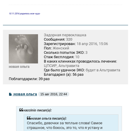
10.11.2016 родилось мое чудо
Задорная первоклашка
Сообщения:
320
Зарегистрирован:
18 апр 2016, 15:06
Пол:
Женский
Сколько попыток ЭКО:
3
Стаж бесплодия:
10
В каких клиниках проводилось лечение:
ЦПСИР, Альтравита
новая ольга
Где было удачное ЭКО:
будет в Альтравита
Благодарил (а):
56 раз
Поблагодарили:
39 раз
С
новая ольга
15 авг 2016, 22:44
о
о
б
щ
vaccinio писал(а):
е
н
новая ольга писал(а):
и
Спасибо, девочки за теплые слова! Самое
е
страшное, что боюсь, это то, что я устану и