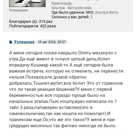
Краснодар,
Альтра - Вита,Москва
Успешная
Где было удачное ЭКО:
Альтра-Вита
Сколько у вас детей:
2
Благодарил (а):
315 раз
Поблагодарили:
422 раза
С
Успешная
15 авг 2016, 20:57
о
о
А меня сегодня снова накрыло.Опять мазануло с
б
щ
утра.Да ещё живот в тонусе целый день,болит
е
впридачу.Кошмар какой-то.А ещё сегодня была
н
важная встреча, которую не отменить, ни перенести
и
е
нельзя.Поехала,еле домой обратно
добралась.Тошнит,мутит,все болит.Это от гормонов
что ли такая реакция бешеная?У меня с первой
беременностью все гораздо проще было на
начальных этапах.Пью ношпу,врач написала по 1
табл 3 раза,папаверин вставляю(это я
самовольничаю,так как ношпа не помогает).И
транексам еще.Ох,что же это такое?У меня и при
грядущих месячных так фигово никогда не было.