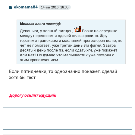
С
ekomama84
14 авг 2016, 16:35
о
о
б
щ
новая ольга писал(а):
е
Деваньки, у полный пипдец
Ровно на середине
н
между переносом и сдачей хгч закровило. Жру
и
е
горстями транексам и масляный прогестерон колю, но
чет не помогает , уже третий день эта фигня. Завтра
десятый день после пэ, если сдать хгч, уже покажет
или нет? Но думаю что малышастик уже потерян с
этим кровотечением
Если пятидневки, то однозначно покажет, сделай
хотя бы тест
Дорогу осилит идущий!