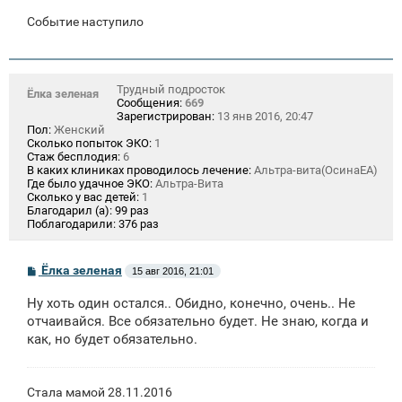
Событие наступило
Трудный подросток
Ёлка зеленая
Сообщения:
669
Зарегистрирован:
13 янв 2016, 20:47
Пол:
Женский
Сколько попыток ЭКО:
1
Стаж бесплодия:
6
В каких клиниках проводилось лечение:
Альтра-вита(ОсинаЕА)
Где было удачное ЭКО:
Альтра-Вита
Сколько у вас детей:
1
Благодарил (а):
99 раз
Поблагодарили:
376 раз
С
Ёлка зеленая
15 авг 2016, 21:01
о
о
Ну хоть один остался.. Обидно, конечно, очень.. Не
б
щ
отчаивайся. Все обязательно будет. Не знаю, когда и
е
как, но будет обязательно.
н
и
е
Стала мамой 28.11.2016