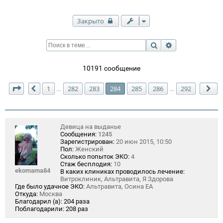
Закрыто
Поиск
Расширенный п
10191 сообщение
Страница
284
из
292
1
282
283
284
285
286
292
…
…
Пред.
Сл
Девица на выданье
Сообщения:
1245
Зарегистрирован:
20 июн 2015, 10:50
Пол:
Женский
Сколько попыток ЭКО:
4
Стаж бесплодия:
10
ekomama84
В каких клиниках проводилось лечение:
Витроклиник, Альтравита, Я Здорова
Где было удачное ЭКО:
Альтравита, Осина ЕА
Откуда:
Москва
Благодарил (а):
204 раза
Поблагодарили:
208 раз