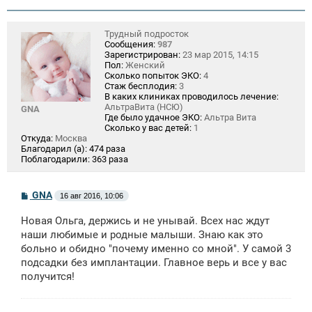
Трудный подросток
Сообщения:
987
Зарегистрирован:
23 мар 2015, 14:15
Пол:
Женский
Сколько попыток ЭКО:
4
Стаж бесплодия:
3
В каких клиниках проводилось лечение:
АльтраВита (НСЮ)
GNA
Где было удачное ЭКО:
Альтра Вита
Сколько у вас детей:
1
Откуда:
Москва
Благодарил (а):
474 раза
Поблагодарили:
363 раза
С
GNA
16 авг 2016, 10:06
о
о
Новая Ольга, держись и не унывай. Всех нас ждут
б
щ
наши любимые и родные малыши. Знаю как это
е
больно и обидно "почему именно со мной". У самой 3
н
подсадки без имплантации. Главное верь и все у вас
и
е
получится!