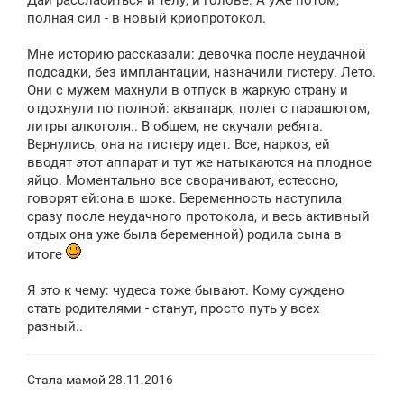
н
полная сил - в новый криопротокол.
и
е
Мне историю рассказали: девочка после неудачной
подсадки, без имплантации, назначили гистеру. Лето.
Они с мужем махнули в отпуск в жаркую страну и
отдохнули по полной: аквапарк, полет с парашютом,
литры алкоголя.. В общем, не скучали ребята.
Вернулись, она на гистеру идет. Все, наркоз, ей
вводят этот аппарат и тут же натыкаются на плодное
яйцо. Моментально все сворачивают, естессно,
говорят ей:она в шоке. Беременность наступила
сразу после неудачного протокола, и весь активный
отдых она уже была беременной) родила сына в
итоге
Я это к чему: чудеса тоже бывают. Кому суждено
стать родителями - станут, просто путь у всех
разный..
Стала мамой 28.11.2016