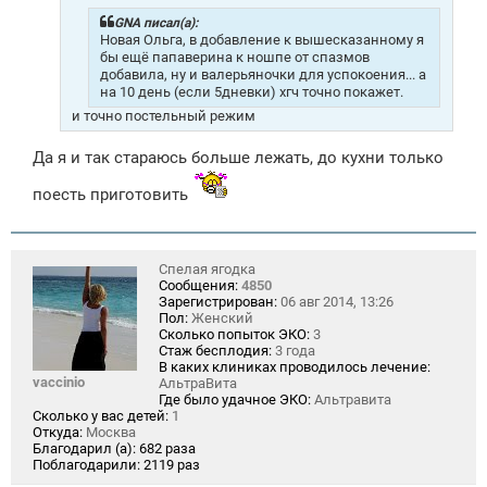
е
н
GNA писал(а):
и
Новая Ольга, в добавление к вышесказанному я
е
бы ещё папаверина к ношпе от спазмов
добавила, ну и валерьяночки для успокоения... а
на 10 день (если 5дневки) хгч точно покажет.
и точно постельный режим
Да я и так стараюсь больше лежать, до кухни только
поесть приготовить
Спелая ягодка
Сообщения:
4850
Зарегистрирован:
06 авг 2014, 13:26
Пол:
Женский
Сколько попыток ЭКО:
3
Стаж бесплодия:
3 года
В каких клиниках проводилось лечение:
vaccinio
АльтраВита
Где было удачное ЭКО:
Альтравита
Сколько у вас детей:
1
Откуда:
Москва
Благодарил (а):
682 раза
Поблагодарили:
2119 раз