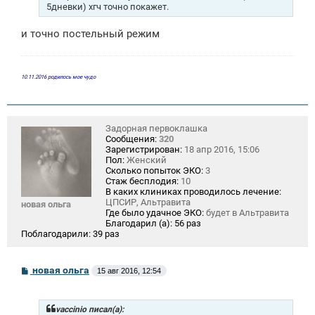
е
5дневки) хгч точно покажет.
и точно постельный режим
10.11.2016 родилось мое чудо
Задорная первоклашка
Сообщения:
320
Зарегистрирован:
18 апр 2016, 15:06
Пол:
Женский
Сколько попыток ЭКО:
3
Стаж бесплодия:
10
В каких клиниках проводилось лечение:
ЦПСИР, Альтравита
новая ольга
Где было удачное ЭКО:
будет в Альтравита
Благодарил (а):
56 раз
Поблагодарили:
39 раз
С
новая ольга
15 авг 2016, 12:54
о
о
б
щ
vaccinio писал(а):