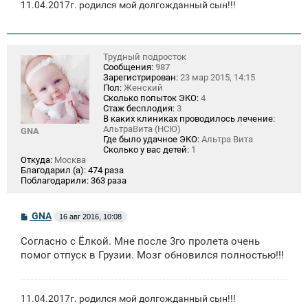
11.04.2017г. родился мой долгожданный сын!!!
Трудный подросток
Сообщения:
987
Зарегистрирован:
23 мар 2015, 14:15
Пол:
Женский
Сколько попыток ЭКО:
4
Стаж бесплодия:
3
В каких клиниках проводилось лечение:
АльтраВита (НСЮ)
GNA
Где было удачное ЭКО:
Альтра Вита
Сколько у вас детей:
1
Откуда:
Москва
Благодарил (а):
474 раза
Поблагодарили:
363 раза
С
GNA
16 авг 2016, 10:08
о
о
Согласно с Ёлкой. Мне после 3го пролета очень
б
щ
помог отпуск в Грузии. Мозг обновился полностью!!!
е
н
и
е
11.04.2017г. родился мой долгожданный сын!!!