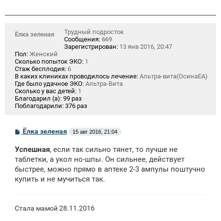
Трудный подросток
Ёлка зеленая
Сообщения:
669
Зарегистрирован:
13 янв 2016, 20:47
Пол:
Женский
Сколько попыток ЭКО:
1
Стаж бесплодия:
6
В каких клиниках проводилось лечение:
Альтра-вита(ОсинаЕА)
Где было удачное ЭКО:
Альтра-Вита
Сколько у вас детей:
1
Благодарил (а):
99 раз
Поблагодарили:
376 раз
С
Ёлка зеленая
15 авг 2016, 21:04
о
о
Успешная
, если так сильно тянет, то лучше не
б
щ
таблетки, а укол но-шпы. Он сильнее, действует
е
быстрее, можно прямо в аптеке 2-3 ампулы поштучно
н
купить и не мучиться так.
и
е
Стала мамой 28.11.2016