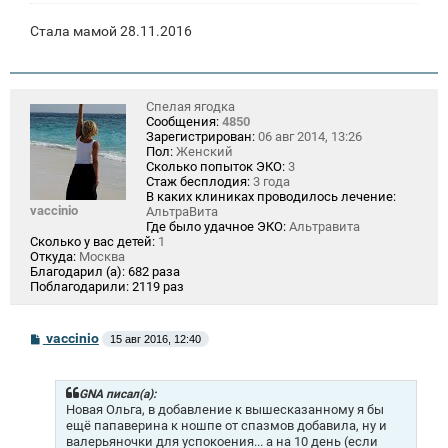
и
е
Стала мамой 28.11.2016
Спелая ягодка
Сообщения:
4850
Зарегистрирован:
06 авг 2014, 13:26
Пол:
Женский
Сколько попыток ЭКО:
3
Стаж бесплодия:
3 года
В каких клиниках проводилось лечение:
vaccinio
АльтраВита
Где было удачное ЭКО:
Альтравита
Сколько у вас детей:
1
Откуда:
Москва
Благодарил (а):
682 раза
Поблагодарили:
2119 раз
С
vaccinio
15 авг 2016, 12:40
о
о
б
щ
GNA писал(а):
е
Новая Ольга, в добавление к вышесказанному я бы
н
ещё папаверина к ношпе от спазмов добавила, ну и
и
валерьяночки для успокоения... а на 10 день (если