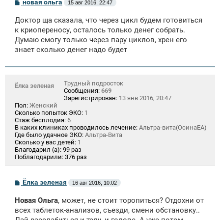
С
новая ольга
15 авг 2016, 22:47
о
о
Доктор ща сказала, что через цикл будем готовиться
б
щ
к криопереносу, осталось только денег собрать.
е
Думаю смогу только через пару циклов, хрен его
н
знает сколько денег надо будет
и
е
Трудный подросток
Ёлка зеленая
Сообщения:
669
Зарегистрирован:
13 янв 2016, 20:47
Пол:
Женский
Сколько попыток ЭКО:
1
Стаж бесплодия:
6
В каких клиниках проводилось лечение:
Альтра-вита(ОсинаЕА)
Где было удачное ЭКО:
Альтра-Вита
Сколько у вас детей:
1
Благодарил (а):
99 раз
Поблагодарили:
376 раз
С
Ёлка зеленая
16 авг 2016, 10:02
о
о
Новая Ольга
, может, не стоит торопиться? Отдохни от
б
щ
всех таблеток-анализов, съезди, смени обстановку..
е
Дай расслабиться и телу, и голове. А уже потом,