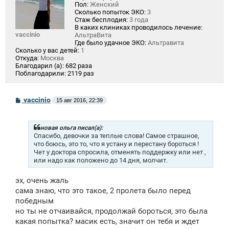
Пол:
Женский
Сколько попыток ЭКО:
3
Стаж бесплодия:
3 года
В каких клиниках проводилось лечение:
vaccinio
АльтраВита
Где было удачное ЭКО:
Альтравита
Сколько у вас детей:
1
Откуда:
Москва
Благодарил (а):
682 раза
Поблагодарили:
2119 раз
С
vaccinio
15 авг 2016, 22:39
о
о
б
щ
новая ольга писал(а):
е
Спасибо, девочки за теплые слова! Самое страшное,
н
что боюсь, это то, что я устану и перестану бороться !
и
Чет у доктора спросила, отменять поддержку или нет ,
е
или надо как положено до 14 дня, молчит.
эх, очень жаль
сама знаю, что это такое, 2 пролета было перед
победным
но ты не отчаивайся, продолжай бороться, это была
какая попытка? масик есть, значит он тебя и ждет