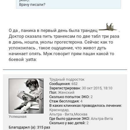
Врачу писали?
О да , паника в первый день была трандец
.
Доктор сказала пить транексам по две табл три раза
в день, ношпа, уколы прогестерона. Сейчас как то
успокоилась , такое ощущение, что живот дуть
начинает опять. Муж говорит прям пацан какой то
боевой :yatta:
Трудный подросток
Сообщения:
652
Зарегистрирован:
30 окт 2015, 18:10
Пол:
Женский
Сколько попыток ЭКО:
2
Стаж бесплодия:
4
В каких клиниках проводилось лечение:
Краснодар,
Альтра - Вита,Москва
Успешная
Где было удачное ЭКО:
Альтра-Вита
Сколько у вас детей:
2
Благодарил (а):
315 раз