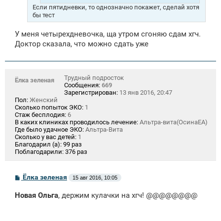
Если пятидневки, то однозначно покажет, сделай хотя
бы тест
У меня четырехдневочка, ща утром сгоняю сдам хгч.
Доктор сказала, что можно сдать уже
Трудный подросток
Ёлка зеленая
Сообщения:
669
Зарегистрирован:
13 янв 2016, 20:47
Пол:
Женский
Сколько попыток ЭКО:
1
Стаж бесплодия:
6
В каких клиниках проводилось лечение:
Альтра-вита(ОсинаЕА)
Где было удачное ЭКО:
Альтра-Вита
Сколько у вас детей:
1
Благодарил (а):
99 раз
Поблагодарили:
376 раз
С
Ёлка зеленая
15 авг 2016, 10:05
о
о
Новая Ольга
, держим кулачки на хгч! @@@@@@@@
б
щ
е
н