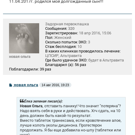
11.04.2017г. родился мой долгожданный сын!!!
Задорная первоклашка
Сообщения:
320
Зарегистрирован:
18 апр 2016, 15:06
Пол:
Женский
Сколько попыток ЭКО:
3
Стаж бесплодия:
10
В каких клиниках проводилось лечение:
ЦПСИР, Альтравита
новая ольга
Где было удачное ЭКО:
будет в Альтравита
Благодарил (а):
56 раз
Поблагодарили:
39 раз
С
новая ольга
14 авг 2016, 19:23
о
о
б
щ
Ёлка зеленая писал(а):
е
Новая Ольга
, отставить панику! Что значит "потеряна"?
н
Надо взять себя в руки и действовать. Хгч сдать, на 10
и
день должен быть какой-то результат.
е
Вместо таблеток транексама, если кровотечение алое,
лучше колоть уколы дицинона. Прогестерон
продолжать. Я бы еще добавила но-шпу (таблетки или
укол).