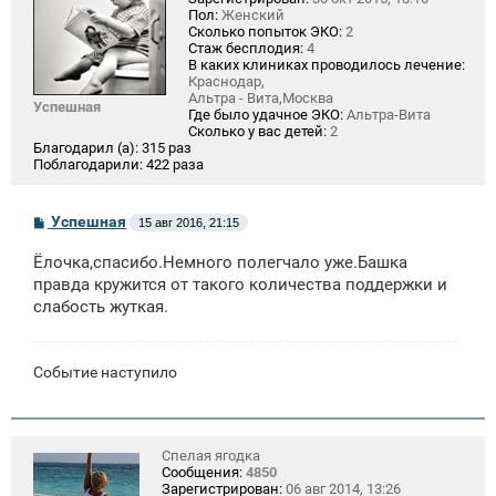
Пол:
Женский
Сколько попыток ЭКО:
2
Стаж бесплодия:
4
В каких клиниках проводилось лечение:
Краснодар,
Альтра - Вита,Москва
Успешная
Где было удачное ЭКО:
Альтра-Вита
Сколько у вас детей:
2
Благодарил (а):
315 раз
Поблагодарили:
422 раза
С
Успешная
15 авг 2016, 21:15
о
о
Ёлочка,спасибо.Немного полегчало уже.Башка
б
щ
правда кружится от такого количества поддержки и
е
слабость жуткая.
н
и
е
Событие наступило
Спелая ягодка
Сообщения:
4850
Зарегистрирован:
06 авг 2014, 13:26