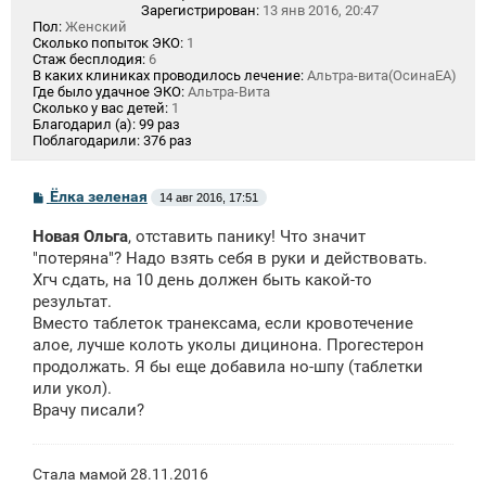
Зарегистрирован:
13 янв 2016, 20:47
Пол:
Женский
Сколько попыток ЭКО:
1
Стаж бесплодия:
6
В каких клиниках проводилось лечение:
Альтра-вита(ОсинаЕА)
Где было удачное ЭКО:
Альтра-Вита
Сколько у вас детей:
1
Благодарил (а):
99 раз
Поблагодарили:
376 раз
С
Ёлка зеленая
14 авг 2016, 17:51
о
о
Новая Ольга
, отставить панику! Что значит
б
щ
"потеряна"? Надо взять себя в руки и действовать.
е
Хгч сдать, на 10 день должен быть какой-то
н
результат.
и
е
Вместо таблеток транексама, если кровотечение
алое, лучше колоть уколы дицинона. Прогестерон
продолжать. Я бы еще добавила но-шпу (таблетки
или укол).
Врачу писали?
Стала мамой 28.11.2016