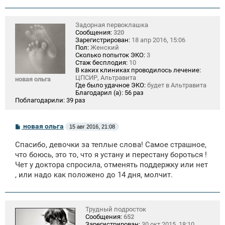
Задорная первоклашка
Сообщения:
320
Зарегистрирован:
18 апр 2016, 15:06
Пол:
Женский
Сколько попыток ЭКО:
3
Стаж бесплодия:
10
В каких клиниках проводилось лечение:
ЦПСИР, Альтравита
новая ольга
Где было удачное ЭКО:
будет в Альтравита
Благодарил (а):
56 раз
Поблагодарили:
39 раз
С
новая ольга
15 авг 2016, 21:08
о
о
Спасибо, девочки за теплые слова! Самое страшное,
б
щ
что боюсь, это то, что я устану и перестану бороться !
е
Чет у доктора спросила, отменять поддержку или нет
н
, или надо как положено до 14 дня, молчит.
и
е
Трудный подросток
Сообщения:
652
Зарегистрирован:
30 окт 2015, 18:10