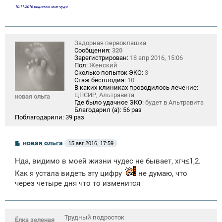
10.11.2016 родилось мое чудо
Задорная первоклашка
Сообщения:
320
Зарегистрирован:
18 апр 2016, 15:06
Пол:
Женский
Сколько попыток ЭКО:
3
Стаж бесплодия:
10
В каких клиниках проводилось лечение:
ЦПСИР, Альтравита
новая ольга
Где было удачное ЭКО:
будет в Альтравита
Благодарил (а):
56 раз
Поблагодарили:
39 раз
С
новая ольга
15 авг 2016, 17:59
о
о
Нда, видимо в моей жизни чудес не бывает, хгч≤1,2.
б
щ
Как я устала видеть эту цифру
не думаю, что
е
через четыре дня что то изменится
н
и
е
Трудный подросток
Ёлка зеленая