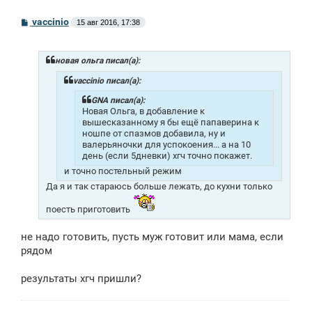
С
vaccinio
15 авг 2016, 17:38
о
о
б
щ
новая ольга писал(а):
е
н
vaccinio писал(а):
и
е
GNA писал(а):
Новая Ольга, в добавление к
вышесказанному я бы ещё папаверина к
ношпе от спазмов добавила, ну и
валерьяночки для успокоения... а на 10
день (если 5дневки) хгч точно покажет.
и точно постельный режим
Да я и так стараюсь больше лежать, до кухни только
поесть приготовить
не надо готовить, пусть муж готовит или мама, если
рядом
результаты хгч пришли?