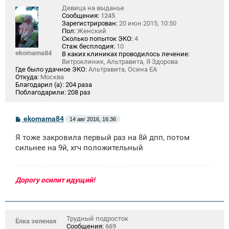
Девица на выданье
Сообщения:
1245
Зарегистрирован:
20 июн 2015, 10:50
Пол:
Женский
Сколько попыток ЭКО:
4
Стаж бесплодия:
10
ekomama84
В каких клиниках проводилось лечение:
Витроклиник, Альтравита, Я Здорова
Где было удачное ЭКО:
Альтравита, Осина ЕА
Откуда:
Москва
Благодарил (а):
204 раза
Поблагодарили:
208 раз
С
ekomama84
14 авг 2016, 16:36
о
о
Я тоже закровила первый раз на 8й дпп, потом
б
щ
сильнее на 9й, хгч положительный
е
н
и
е
Дорогу осилит идущий!
Трудный подросток
Ёлка зеленая
Сообщения:
669