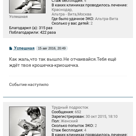
Стаж бесплодия:
4
В каких клиниках проводилось лечение:
Краснодар,
Альтра - Вита,Москва
Успешная
Где было удачное ЭКО:
Альтра-Вита
Сколько у вас детей:
2
Благодарил (а):
315 раз
Поблагодарили:
422 раза
С
Успешная
15 авг 2016, 20:49
о
о
Как жаль,что так вышло.Не отчаивайся.Тебя ещё
б
щ
ждёт твоя крошечка-криошечка.
е
н
и
е
Событие наступило
Трудный подросток
Сообщения:
652
Зарегистрирован:
30 окт 2015, 18:10
Пол:
Женский
Сколько попыток ЭКО:
2
Стаж бесплодия:
4
В каких клиниках проводилось лечение: