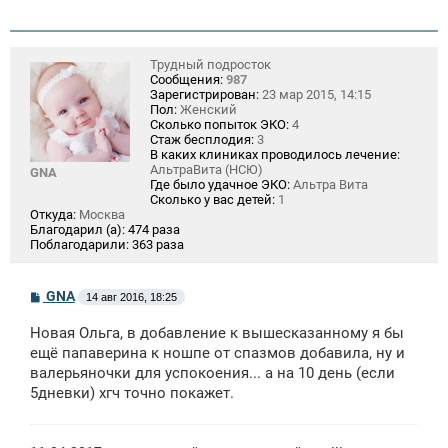
Трудный подросток
Сообщения:
987
Зарегистрирован:
23 мар 2015, 14:15
Пол:
Женский
Сколько попыток ЭКО:
4
Стаж бесплодия:
3
В каких клиниках проводилось лечение:
АльтраВита (НСЮ)
GNA
Где было удачное ЭКО:
Альтра Вита
Сколько у вас детей:
1
Откуда:
Москва
Благодарил (а):
474 раза
Поблагодарили:
363 раза
С
GNA
14 авг 2016, 18:25
о
о
Новая Ольга, в добавление к вышесказанному я бы
б
щ
ещё папаверина к ношпе от спазмов добавила, ну и
е
валерьяночки для успокоения... а на 10 день (если
н
5дневки) хгч точно покажет.
и
е