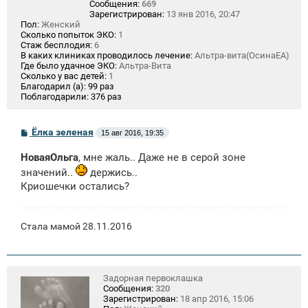
Сообщения:
669
Зарегистрирован:
13 янв 2016, 20:47
Пол:
Женский
Сколько попыток ЭКО:
1
Стаж бесплодия:
6
В каких клиниках проводилось лечение:
Альтра-вита(ОсинаЕА)
Где было удачное ЭКО:
Альтра-Вита
Сколько у вас детей:
1
Благодарил (а):
99 раз
Поблагодарили:
376 раз
С
Ёлка зеленая
15 авг 2016, 19:35
о
о
НоваяОльга
, мне жаль.. Даже не в серой зоне
б
щ
значений..
держись..
е
Криошечки остались?
н
и
е
Стала мамой 28.11.2016
Задорная первоклашка
Сообщения:
320
Зарегистрирован:
18 апр 2016, 15:06