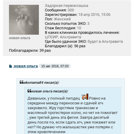
Задорная первоклашка
Сообщения:
320
Зарегистрирован:
18 апр 2016, 15:06
Пол:
Женский
Сколько попыток ЭКО:
3
Стаж бесплодия:
10
В каких клиниках проводилось лечение:
ЦПСИР, Альтравита
новая ольга
Где было удачное ЭКО:
будет в Альтравита
Благодарил (а):
56 раз
Поблагодарили:
39 раз
С
новая ольга
15 авг 2016, 07:03
о
о
б
щ
ekomama84 писал(а):
е
н
новая ольга писал(а):
и
Деваньки, у полный пипдец
Ровно на
е
середине между переносом и сдачей хгч
закровило. Жру горстями транексам и
масляный прогестерон колю, но чет не помогает
, уже третий день эта фигня. Завтра десятый
день после пэ, если сдать хгч, уже покажет или
нет? Но думаю что малышастик уже потерян с
этим кровотечением