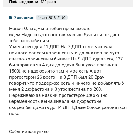
Поблагодарили:
422 раза
С
Успешная
14 авг 2016, 21:02
о
о
Новая Ольга,мы с тобой прям вместе
б
щ
идём.Надеюсь,что это так малыш буянит и не даёт
е
тебе расслабиться.
н
У меня сегодня 11 ДПП.На 7 ДПП тоже махнула
и
е
немного совсем коричневым и до сих пор по чуток
светло-коричневым бывает.На 9 ДПП сдала хгч, 137
был(правда за 4 дня до сдачи был укол прегнила
1500),но надеюсь,что там и моё есть.А вот
прогестерон 26 всего.На 3 ДПП был 20.Врач
говорит,что поддержка есть и ничего не добавлять.У
меня 2 дюфастона и 3 утрожестана по 200.
Переживаю за низкий прогестерон.Свою 1-ю
беременность вынашивала на дюфастоне.
скорей бы дожить до 14 ДПП.Даже боюсь радоваться
пока.
Событие наступило