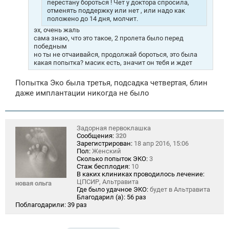
перестану бороться ! Чет у доктора спросила,
отменять поддержку или нет , или надо как
положено до 14 дня, молчит.
эх, очень жаль
сама знаю, что это такое, 2 пролета было перед
победным
но ты не отчаивайся, продолжай бороться, это была
какая попытка? масик есть, значит он тебя и ждет
Попытка Эко была третья, подсадка четвертая, блин
даже имплантации никогда не было
Задорная первоклашка
Сообщения:
320
Зарегистрирован:
18 апр 2016, 15:06
Пол:
Женский
Сколько попыток ЭКО:
3
Стаж бесплодия:
10
В каких клиниках проводилось лечение:
ЦПСИР, Альтравита
новая ольга
Где было удачное ЭКО:
будет в Альтравита
Благодарил (а):
56 раз
Поблагодарили:
39 раз