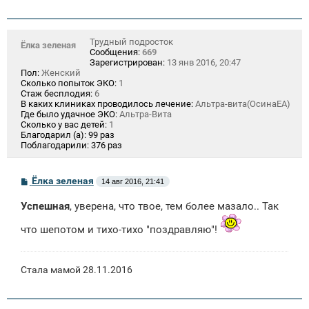
Трудный подросток
Ёлка зеленая
Сообщения:
669
Зарегистрирован:
13 янв 2016, 20:47
Пол:
Женский
Сколько попыток ЭКО:
1
Стаж бесплодия:
6
В каких клиниках проводилось лечение:
Альтра-вита(ОсинаЕА)
Где было удачное ЭКО:
Альтра-Вита
Сколько у вас детей:
1
Благодарил (а):
99 раз
Поблагодарили:
376 раз
С
Ёлка зеленая
14 авг 2016, 21:41
о
о
Успешная
, уверена, что твое, тем более мазало.. Так
б
щ
е
что шепотом и тихо-тихо "поздравляю"!
н
и
е
Стала мамой 28.11.2016