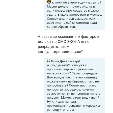
к тому же в этом году и в святой
Марии делают по омс эко, ну и
если позволяют средства можно
сделать эко в питере или в Москве.
Список анализов вам даст или
врач или на сайте клиники куда
хотите обратиться.
А разве со смешанным фактором
делают по ОМС ЭКО? А вы с
репродуктологом
консультировались уже?
Топол Дина писал(а):
А что думаете? Если уже с
прошлого года есть результат
лапароскопии? Сама процедура
Вам выйдет бесплатно, клинику
можете сами выбирать, отчего не
попробовать? Понимаю, что это
непростая процедура, но если
самостоятельные попытки ничего
не дают. Может, стоит решиться?
Ну или для начала
проконсультироваться с хорошим
репродуктологом