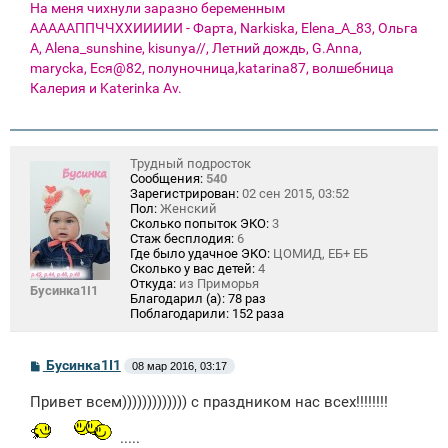
На меня чихнули заразно беременным
АААААППЧЧХХИИИИИ - Фарта, Narkiska, Elena_A_83, Ольга
А, Alena_sunshine, kisunya//, Летний дождь, G.Anna,
marycka, Еся@82, полуночница,katarina87, волшебница
Калерия и Katerinka Av.
Трудный подросток
Сообщения:
540
Зарегистрирован:
02 сен 2015, 03:52
Пол:
Женский
Сколько попыток ЭКО:
3
Стаж бесплодия:
6
Где было удачное ЭКО:
ЦОМИД, ЕБ+ ЕБ
Сколько у вас детей:
4
Откуда:
из Приморья
Бусинка1I1
Благодарил (а):
78 раз
Поблагодарили:
152 раза
С
Бусинка1I1
08 мар 2016, 03:17
о
о
Привет всем))))))))))))) с праздником нас всех!!!!!!!!
б
щ
е
.....
н