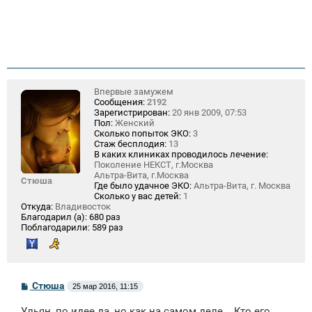
Впервые замужем
Сообщения:
2192
Зарегистрирован:
20 янв 2009, 07:53
Пол:
Женский
Сколько попыток ЭКО:
3
Стаж бесплодия:
13
В каких клиниках проводилось лечение:
Поколение НЕКСТ, г.Москва
Альтра-Вита, г.Москва
Стюша
Где было удачное ЭКО:
Альтра-Вита, г. Москва
Сколько у вас детей:
1
Откуда:
Владивосток
Благодарил (а):
680 раз
Поблагодарили:
589 раз
С
Стюша
25 мар 2016, 11:15
о
о
Ульян, по идее да, но как на самом деле... Кто его