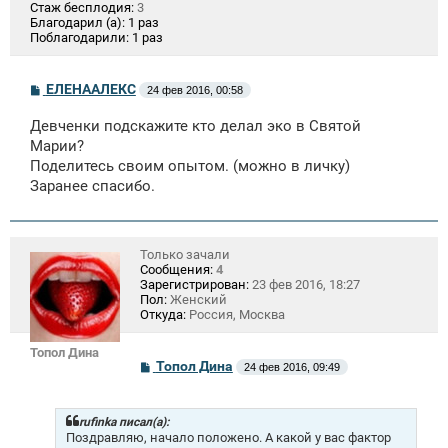
Стаж бесплодия:
3
Благодарил (а):
1 раз
Поблагодарили:
1 раз
С
ЕЛЕНААЛЕКС
24 фев 2016, 00:58
о
о
Девченки подскажите кто делал эко в Святой
б
щ
Марии?
е
Поделитесь своим опытом. (можно в личку)
н
Заранее спасибо.
и
е
Только зачали
Сообщения:
4
Зарегистрирован:
23 фев 2016, 18:27
Пол:
Женский
Откуда:
Россия, Москва
Топол Дина
С
Топол Дина
24 фев 2016, 09:49
о
о
б
щ
rufinka писал(а):
е
Поздравляю, начало положено. А какой у вас фактор
н