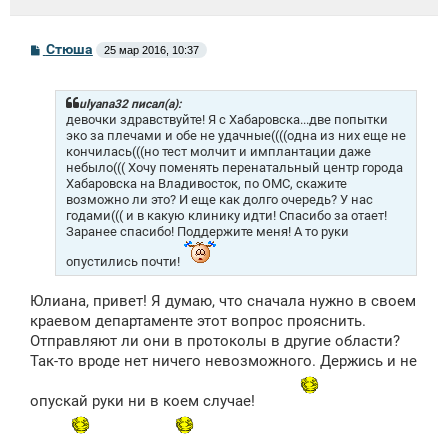
С
Стюша
25 мар 2016, 10:37
о
о
б
щ
ulyana32 писал(а):
е
девочки здравствуйте! Я с Хабаровска...две попытки
н
эко за плечами и обе не удачные((((одна из них еще не
и
кончилась(((но тест молчит и имплантации даже
е
небыло((( Хочу поменять перенатальный центр города
Хабаровска на Владивосток, по ОМС, скажите
возможно ли это? И еще как долго очередь? У нас
годами((( и в какую клинику идти! Спасибо за отает!
Заранее спасибо! Поддержите меня! А то руки
опустились почти!
Юлиана, привет! Я думаю, что сначала нужно в своем
краевом департаменте этот вопрос прояснить.
Отправляют ли они в протоколы в другие области?
Так-то вроде нет ничего невозможного. Держись и не
опускай руки ни в коем случае!