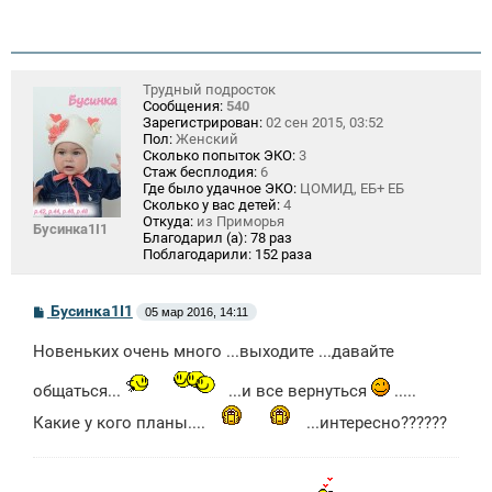
Трудный подросток
Сообщения:
540
Зарегистрирован:
02 сен 2015, 03:52
Пол:
Женский
Сколько попыток ЭКО:
3
Стаж бесплодия:
6
Где было удачное ЭКО:
ЦОМИД, ЕБ+ ЕБ
Сколько у вас детей:
4
Откуда:
из Приморья
Бусинка1I1
Благодарил (а):
78 раз
Поблагодарили:
152 раза
С
Бусинка1I1
05 мар 2016, 14:11
о
о
Новеньких очень много ...выходите ...давайте
б
щ
е
общаться...
...и все вернуться
.....
н
и
Какие у кого планы....
...интересно??????
е