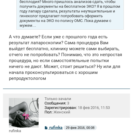
бесплодия? Много пришлось анализов сдать, чтобы
и
получить документы на бесплатное ЭКО? Я в прошлом
е
году лапару сделала, результаты неутешительные и
гинеколог предлагает попробовать оформить
документы на ЭКО по полису ОМС. Пока думаем с
мужем…
А что думаете? Если уже с прошлого года есть
результат лапароскопии? Сама процедура Вам
выйдет бесплатно, клинику можете сами выбирать,
отчего не попробовать? Понимаю, что это непростая
процедура, но если самостоятельные попытки
ничего не дают. Может, стоит решиться? Ну или для
начала проконсультироваться с хорошим
репродуктологом
Только зачали
Сообщения:
3
Зарегистрирован:
18 фев 2016, 11:53
Пол:
Женский
С
rufinka
29 фев 2016, 00:08
rufinka
о