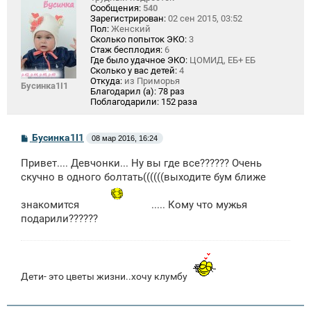
Сообщения:
540
Зарегистрирован:
02 сен 2015, 03:52
Пол:
Женский
Сколько попыток ЭКО:
3
Стаж бесплодия:
6
Где было удачное ЭКО:
ЦОМИД, ЕБ+ ЕБ
Сколько у вас детей:
4
Откуда:
из Приморья
Бусинка1I1
Благодарил (а):
78 раз
Поблагодарили:
152 раза
С
Бусинка1I1
08 мар 2016, 16:24
о
о
Привет.... Девчонки... Ну вы где все?????? Очень
б
щ
скучно в одного болтать((((((выходите бум ближе
е
н
знакомится
..... Кому что мужья
и
е
подарили??????
Дети- это цветы жизни..хочу клумбу