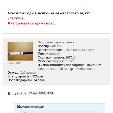
Психи повсюду! В психушке лежат только те, кто
спалился...
Я непременно буду мамой!...
Задорная первоклашка
Сообщения:
236
Зарегистрирован:
26 июл 2014, 09:46
Пол:
Женский
Сколько попыток ЭКО:
2
Стаж бесплодия:
16лет
ulyana32
В каких клиниках проводилось лечение:
Перинатальный центр г. Хабаровска
Откуда:
Хабаровск
Благодарил (а):
126 раз
Поблагодарили:
74 раза
С
ulyana32
25 мар 2016, 11:04
о
о
б
щ
Стюша писал(а):
е