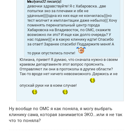
н
ulyana32 писал(а):
и
девочки здравствуйте! Я с Хабаровска...две
е
попытки эко за плечами и обе не
удачные((((одна из них еще не кончилась(((но
тест молчит и имплантации даже небыло((( Хочу
поменять перенатальный центр города
Хабаровска на Владивосток, по ОМС, скажите
возможно ли это? И еще как долго очередь? У
нас годами((( и в какую клинику идти! Спасибо
за отает! Заранее спасибо! Поддержите меня! А
то руки опустились почти!
Юлиана, привет! Я думаю, что сначала нужно в своем
краевом департаменте этот вопрос прояснить.
Отправляют ли они в протоколы в другие области?
Так-то вроде нет ничего невозможного. Держись и не
опускай руки ни в коем случае!
Ну вообще по ОМС я как поняла, я могу выбрать
клинику сама, которая занимается ЭКО...или я не так
что то поняла?