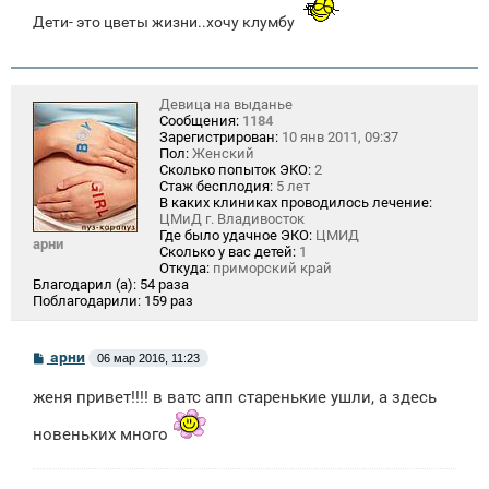
Дети- это цветы жизни..хочу клумбу
Девица на выданье
Сообщения:
1184
Зарегистрирован:
10 янв 2011, 09:37
Пол:
Женский
Сколько попыток ЭКО:
2
Стаж бесплодия:
5 лет
В каких клиниках проводилось лечение:
ЦМиД г. Владивосток
Где было удачное ЭКО:
ЦМИД
арни
Сколько у вас детей:
1
Откуда:
приморский край
Благодарил (а):
54 раза
Поблагодарили:
159 раз
С
арни
06 мар 2016, 11:23
о
о
женя привет!!!! в ватс апп старенькие ушли, а здесь
б
щ
е
новеньких много
н
и
е