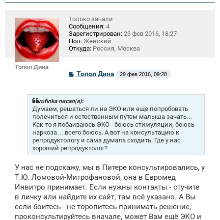
Только зачали
Сообщения:
4
Зарегистрирован:
23 фев 2016, 18:27
Пол:
Женский
Откуда:
Россия, Москва
Топол Дина
С
Топол Дина
29 фев 2016, 09:28
о
о
б
щ
rufinka писал(а):
е
Думаем, решаться ли на ЭКО или еще попробовать
н
полечиться и естественным путем малыша зачать…
и
Как-то я побаиваюсь ЭКО - боюсь стимуляции, боюсь
е
наркоза….всего боюсь. А вот на консультацию к
репродуктологу и сама думала сходить. Где у нас
хороший репродуктолог?
У нас не подскажу, мы в Питере консультировались, у
Т.Ю. Ломовой-Митрофановой, она в Евромед
Инвитро принимает. Если нужны контакты - стучите
в личку или найдите их сайт, там всё указано. А Вы
если боитесь - не торопитесь принимать решение,
проконсультируйтесь вначале, может Вам ещё ЭКО и