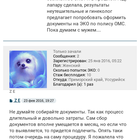
лапару сделала, результаты
неутешительные и гинеколог
предлагает попробовать оформить
документы на ЭКО по полису ОМС.
Пока думаем с мужем…
Только зачали
Сообщения:
2
Зарегистрирован:
25 янв 2016, 05:22
Пол:
Женский
Сколько попыток ЭКО:
0
Стаж бесплодия:
10
Откуда:
Приморский край, Уссурийск
Благодарил (а):
1 раз
Z Е
С
Z Е
23 фев 2016, 19:27
о
о
Не думайте собирайте документы. Так как процесс
б
щ
длительный и довольно затраты. Сам сбор
е
документов вполне умещается в месяц, но если что
н
то выявляется, то придется подлечить. Опять таки
и
е
потом очередь на саму процедуру. Я пожалела что