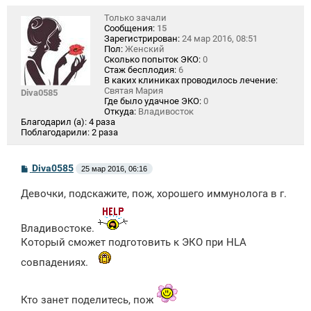
Только зачали
Сообщения:
15
Зарегистрирован:
24 мар 2016, 08:51
Пол:
Женский
Сколько попыток ЭКО:
0
Стаж бесплодия:
6
В каких клиниках проводилось лечение:
Святая Мария
Diva0585
Где было удачное ЭКО:
0
Откуда:
Владивосток
Благодарил (а):
4 раза
Поблагодарили:
2 раза
С
Diva0585
25 мар 2016, 06:16
о
о
Девочки, подскажите, пож, хорошего иммунолога в г.
б
щ
е
н
Владивостоке.
и
Который сможет подготовить к ЭКО при HLA
е
совпадениях.
Кто занет поделитесь, пож