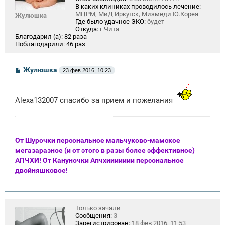
В каких клиниках проводилось лечение:
МЦРМ, МиД Иркутск, Мизмеди Ю.Корея
Жулюшка
Где было удачное ЭКО:
будет
Откуда:
г.Чита
Благодарил (а):
82 раза
Поблагодарили:
46 раз
С
Жулюшка
23 фев 2016, 10:23
о
о
б
щ
Alexa132007 спасибо за прием и пожелания
е
н
и
е
От Шурочки персональное мальчуково-мамское
мегазаразное (и от этого в разы более эффективное)
АПЧХИ! От Кануночки Апчхиииииии персональное
двойняшковое!
Только зачали
Сообщения:
3
Зарегистрирован:
18 фев 2016, 11:53