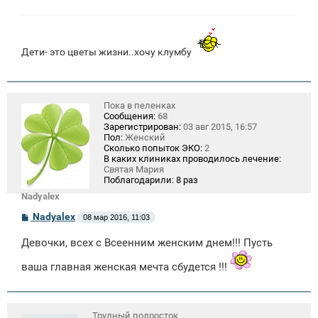
и
е
Дети- это цветы жизни..хочу клумбу
Пока в пеленках
Сообщения:
68
Зарегистрирован:
03 авг 2015, 16:57
Пол:
Женский
Сколько попыток ЭКО:
2
В каких клиниках проводилось лечение:
Святая Мария
Поблагодарили:
8 раз
Nadyalex
С
Nadyalex
08 мар 2016, 11:03
о
о
Девочки, всех с Всеенним женским днем!!! Пусть
б
щ
е
ваша главная женская мечта сбудется !!!
н
и
е
Трудный подросток