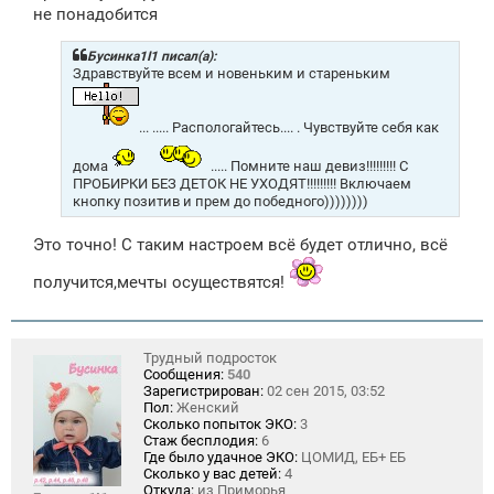
не понадобится
Бусинка1I1 писал(а):
Здравствуйте всем и новеньким и стареньким
... ..... Распологайтесь.... . Чувствуйте себя как
дома
..... Помните наш девиз!!!!!!!!! С
ПРОБИРКИ БЕЗ ДЕТОК НЕ УХОДЯТ!!!!!!!!! Включаем
кнопку позитив и прем до победного))))))))
Это точно! С таким настроем всё будет отлично, всё
получится,мечты осуществятся!
Трудный подросток
Сообщения:
540
Зарегистрирован:
02 сен 2015, 03:52
Пол:
Женский
Сколько попыток ЭКО:
3
Стаж бесплодия:
6
Где было удачное ЭКО:
ЦОМИД, ЕБ+ ЕБ
Сколько у вас детей:
4
Откуда:
из Приморья