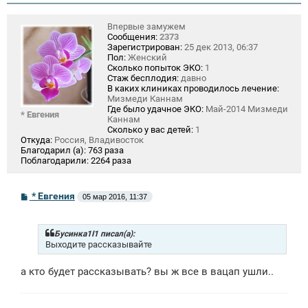
Впервые замужем
Сообщения:
2373
Зарегистрирован:
25 дек 2013, 06:37
Пол:
Женский
Сколько попыток ЭКО:
1
Стаж бесплодия:
давно
В каких клиниках проводилось лечение:
Мизмеди Каннам
Где было удачное ЭКО:
Май-2014 Мизмеди
* Евгения
Каннам
Сколько у вас детей:
1
Откуда:
Россия, Владивосток
Благодарил (а):
763 раза
Поблагодарили:
2264 раза
С
* Евгения
05 мар 2016, 11:37
о
о
б
щ
Бусинка1I1 писал(а):
е
Выходите рассказывайте
н
и
а кто будет рассказывать? вы ж все в вацап ушли..
е