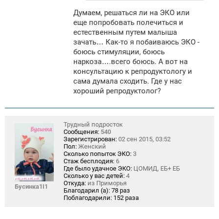
Думаем, решаться ли на ЭКО или
еще попробовать полечиться и
естественным путем малыша
зачать… Как-то я побаиваюсь ЭКО -
боюсь стимуляции, боюсь
наркоза….всего боюсь. А вот на
консультацию к репродуктологу и
сама думала сходить. Где у нас
хороший репродуктолог?
Трудный подросток
Сообщения:
540
Зарегистрирован:
02 сен 2015, 03:52
Пол:
Женский
Сколько попыток ЭКО:
3
Стаж бесплодия:
6
Где было удачное ЭКО:
ЦОМИД, ЕБ+ ЕБ
Сколько у вас детей:
4
Откуда:
из Приморья
Бусинка1I1
Благодарил (а):
78 раз
Поблагодарили:
152 раза