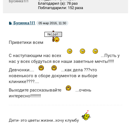
Бусинка1I1
Благодарил (а):
78 раз
Поблагодарили:
152 раза
С
Бусинка1I1
05 мар 2016, 11:30
о
о
б
щ
Приветики всем
е
н
и
С наступающим нас всех
е
...Пусть у
нас у всех сбудуться все наши заветные мечты!!!!!
Девчонки....
...как дела ???что
новенького в сборе документов и выборе
клинике????....
Выходите рассказывайте
...очень
интересно!!!!!!!!!
Дети- это цветы жизни..хочу клумбу