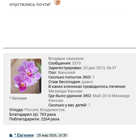
опустились почти!
Впервые замужем
Сообщения:
2373
Зарегистрирован:
25 дек 2013, 06:37
Пол:
Женский
Сколько попыток ЭКО:
1
Стаж бесплодия:
давно
В каких клиниках проводилось лечение:
Мизмеди Каннам
Где было удачное ЭКО:
Май-2014 Мизмеди
* Евгения
Каннам
Сколько у вас детей:
1
Откуда:
Россия, Владивосток
Благодарил (а):
763 раза
Поблагодарили:
2264 раза
С
* Евгения
25 мар 2016, 10:35
о