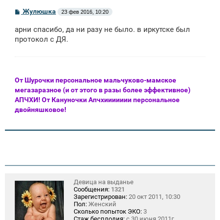
С
Жулюшка
23 фев 2016, 10:20
о
о
арни спасибо, да ни разу не было. в иркутске был
б
щ
протокол с ДЯ.
е
н
и
е
От Шурочки персональное мальчуково-мамское
мегазаразное (и от этого в разы более эффективное)
АПЧХИ! От Кануночки Апчхиииииии персональное
двойняшковое!
Девица на выданье
Сообщения:
1321
Зарегистрирован:
20 окт 2011, 10:30
Пол:
Женский
Сколько попыток ЭКО:
3
Стаж бесплодия:
с 30 июня 2011г.