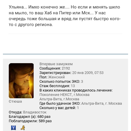
о
Ульяна... Имхо конечно же.... Но если и менять шило
б
щ
на мыло, то ваш Хаб на Питер или Мск... У нас
е
очередь тоже большая и вряд ли пустят быстро кого-
н
то с другого региона.
и
е
Впервые замужем
Сообщения:
2192
Зарегистрирован:
20 янв 2009, 07:53
Пол:
Женский
Сколько попыток ЭКО:
3
Стаж бесплодия:
13
В каких клиниках проводилось лечение:
Поколение НЕКСТ, г.Москва
Альтра-Вита, г.Москва
Стюша
Где было удачное ЭКО:
Альтра-Вита, г. Москва
Сколько у вас детей:
1
Откуда:
Владивосток
Благодарил (а):
680 раз
Поблагодарили:
589 раз