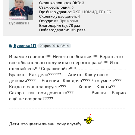
Сколько попыток ЭКО:
3
Стаж бесплодия:
6
Где было удачное ЭКО:
ЦОМИД, ЕБ+ ЕБ
Сколько у вас детей:
4
Откуда:
из Приморья
Бусинка1I1
Благодарил (а):
78 раз
Поблагодарили:
152 раза
С
Бусинка1I1
29 фев 2016, 08:14
о
о
И самое главное!!!!! Ничего не бояться!!!!! Верить что
б
щ
все обязательно получится с первого раза!!!!!! И не
е
стесняйтесь!!!! Спрашивайте!!!!!……............................... ..
н
Бранка... Как дела??????..... Анита.. Как у вас с
и
е
детками????.... Евгения.. Как доча???? Что умеете???
Когда в сад планируете???......... Хеппи... Как ты??
Сахара.. как твоя доченька???. .......... . Вишня. .. В крио
ещё не созрела?????
Дети- это цветы жизни..хочу клумбу