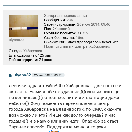
Задорная первоклашка
Сообщения:
236
Зарегистрирован:
26 июл 2014, 09:46
Пол:
Женский
Сколько попыток ЭКО:
2
Стаж бесплодия:
16лет
ulyana32
В каких клиниках проводилось лечение:
Перинатальный центр г. Хабаровска
Откуда:
Хабаровск
Благодарил (а):
126 раз
Поблагодарили:
74 раза
С
ulyana32
25 мар 2016, 09:19
о
о
девочки здравствуйте! Я с Хабаровска...две попытки
б
щ
эко за плечами и обе не удачные((((одна из них еще
е
не кончилась(((но тест молчит и имплантации даже
н
небыло((( Хочу поменять перенатальный центр
и
е
города Хабаровска на Владивосток, по ОМС, скажите
возможно ли это? И еще как долго очередь? У нас
годами((( и в какую клинику идти! Спасибо за отает!
Заранее спасибо! Поддержите меня! А то руки