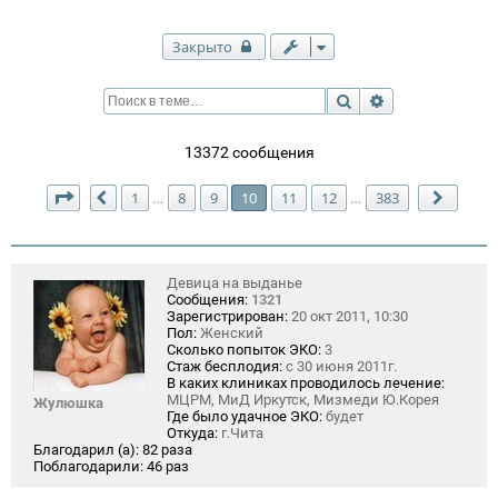
Закрыто
Поиск
Расширенный п
13372 сообщения
Страница
10
из
383
1
8
9
10
11
12
383
…
…
Пред.
След.
Девица на выданье
Сообщения:
1321
Зарегистрирован:
20 окт 2011, 10:30
Пол:
Женский
Сколько попыток ЭКО:
3
Стаж бесплодия:
с 30 июня 2011г.
В каких клиниках проводилось лечение:
МЦРМ, МиД Иркутск, Мизмеди Ю.Корея
Жулюшка
Где было удачное ЭКО:
будет
Откуда:
г.Чита
Благодарил (а):
82 раза
Поблагодарили:
46 раз