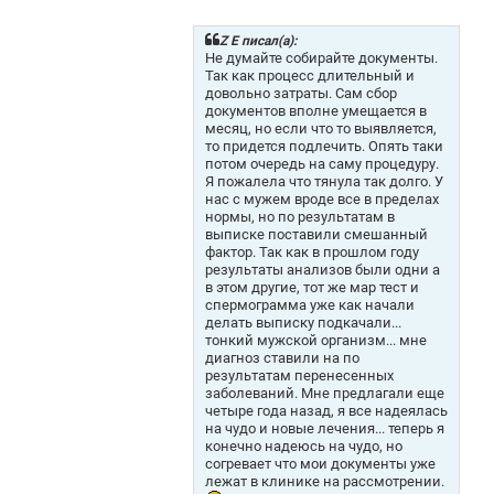
о
б
щ
Z Е писал(а):
е
Не думайте собирайте документы.
н
Так как процесс длительный и
и
довольно затраты. Сам сбор
е
документов вполне умещается в
месяц, но если что то выявляется,
то придется подлечить. Опять таки
потом очередь на саму процедуру.
Я пожалела что тянула так долго. У
нас с мужем вроде все в пределах
нормы, но по результатам в
выписке поставили смешанный
фактор. Так как в прошлом году
результаты анализов были одни а
в этом другие, тот же мар тест и
спермограмма уже как начали
делать выписку подкачали...
тонкий мужской организм... мне
диагноз ставили на по
результатам перенесенных
заболеваний. Мне предлагали еще
четыре года назад, я все надеялась
на чудо и новые лечения... теперь я
конечно надеюсь на чудо, но
согревает что мои документы уже
лежат в клинике на рассмотрении.