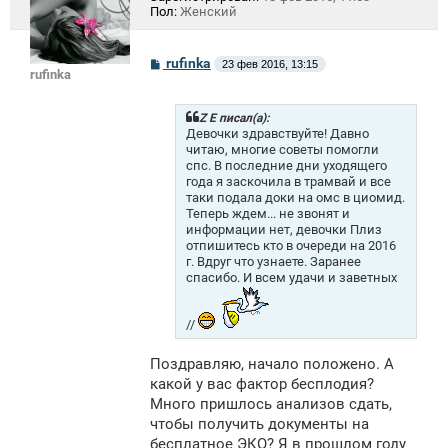
Пол:
Женский
С
rufinka
23 фев 2016, 13:15
rufinka
о
о
б
щ
Z Е писал(а):
е
Девочки здравствуйте! Давно
н
читаю, многие советы помогли
и
спс. В последние дни уходящего
е
года я заскочила в трамвай и все
таки подала доки на омс в циомид.
Теперь ждем... не звонят и
информации нет, девочки Плиз
отпишитесь кто в очереди на 2016
г. Вдруг что узнаете. Заранее
спасибо. И всем удачи и заветных
//
Поздравляю, начало положено. А
какой у вас фактор бесплодия?
Много пришлось анализов сдать,
чтобы получить документы на
бесплатное ЭКО? Я в прошлом году