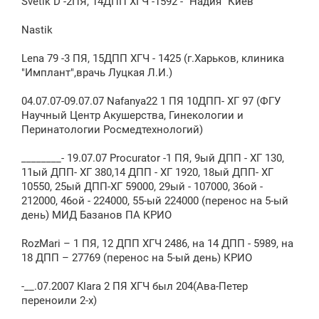
Svetik D -2ПЯ, 14ДПП ХГЧ -1592 - "Надия" Киев
Nastik
Lena 79 -3 ПЯ, 15ДПП ХГЧ - 1425 (г.Харьков, клиника
"Имплант",врачь Луцкая Л.И.)
04.07.07-09.07.07 Nafanya22 1 ПЯ 10ДПП- ХГ 97 (ФГУ
Научный Центр Акушерства, Гинекологии и
Перинатологии Росмедтехнологий)
________- 19.07.07 Procurator -1 ПЯ, 9ый ДПП - ХГ 130,
11ый ДПП- ХГ 380,14 ДПП - ХГ 1920, 18ый ДПП- ХГ
10550, 25ый ДПП-ХГ 59000, 29ый - 107000, 36ой -
212000, 46ой - 224000, 55-ый 224000 (перенос на 5-ый
день) МИД Базанов ПА КРИО
RozMari – 1 ПЯ, 12 ДПП ХГЧ 2486, на 14 ДПП - 5989, на
18 ДПП – 27769 (перенос на 5-ый день) КРИО
-__.07.2007 Klara 2 ПЯ ХГЧ был 204(Ава-Петер
переноили 2-х)