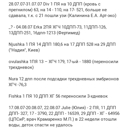
28.07.07-31.07.07 Div 1 ПЯ на 10 ДПП (кровь с
прегнилом) 63, на 14 - 110, на 17- 521, больше не
сдавала, т.к. с 21 пошли узи (Калинина Е.А. Арт-эко)
_? - 04.08.07 Erka 2ПЯ ХГЧ 10ДПП-73, 11ДПП-126,
13ДПП-251, 16дпп-1213 (Фертимед)
Njushka 1 ПЯ 14 ДПП 180,6 на 17 ДПП 528 на 29 ДПП
("Надия", Киев)
ovulashka 1ПЯ 13 – ХГЧ 179, 17-ый - 1880 (переносили
трехдневок)
Nura 12 дпп после подсадки трехдневных эмбрионов
ХГЧ -76,3
Fishka 1 ПЯ 10 ДПП ХГ 56 переносили 3-хдневок
17.08.07-20.08.07, 22.08.07 Julie (Юлия) - 2 ПЯ, 11 ДПП
ДПП- 327, 17 - 3790, 22 ДПП - 16539, 29 ДПП - ХГ - 64956
(ЦПСиР, врач Крамаренко М.П.) в 22 недели отошли
воды, деток спасти не удалось