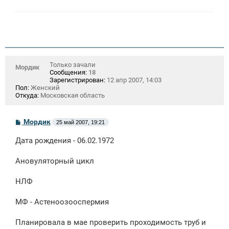
Только зачали
Мордик
Сообщения:
18
Зарегистрирован:
12 апр 2007, 14:03
Пол:
Женский
Откуда:
Московская область
С
Мордик
25 май 2007, 19:21
о
о
Дата рождения - 06.02.1972
б
щ
е
Ановуляторный цикл
н
и
е
НЛФ
МФ - Астеноозооспермия
Планировала в мае проверить проходимость труб и