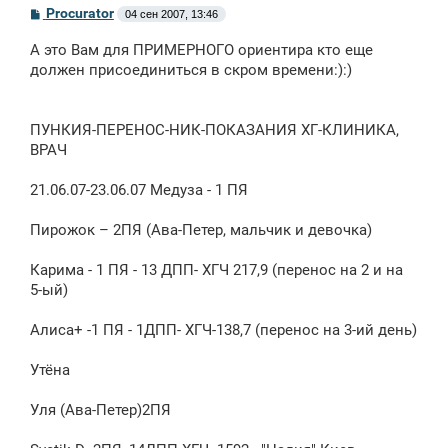
С
Procurator
04 сен 2007, 13:46
о
о
А это Вам для ПРИМЕРНОГО ориентира кто еще
б
щ
должен присоединиться в скром времени:):)
е
н
и
е
ПУНКИЯ-ПЕРЕНОС-НИК-ПОКАЗАНИЯ ХГ-КЛИНИКА,
ВРАЧ
21.06.07-23.06.07 Медуза - 1 ПЯ
Пирожок – 2ПЯ (Ава-Петер, мальчик и девочка)
Карима - 1 ПЯ - 13 ДПП- ХГЧ 217,9 (перенос на 2 и на
5-ый)
Алиса+ -1 ПЯ - 1ДПП- ХГЧ-138,7 (перенос на 3-ий день)
Утёна
Уля (Ава-Петер)2ПЯ