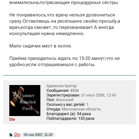
внимательна,потрясающие процедурные сёстры.
Не понравилось,что врачу нельзя дозвониться
сразу.Оставляешь на ресепшине свойю просьбу,а
врач,когда сможет ,то перезванивает.А иногда
консультация нужна немедленно.
Мало сидячих мест в холле.
Приёма приходилось ждать по 15-20 минут,что не
удобно,если отпрашиваешся с работы.
Администратор
Сообщения:
4556
Зарегистрирован:
31 июл 2006, 12:43
Пол:
Женский
Сколько у вас детей:
1
Откуда:
Московская область
Благодарил (а):
54 раза
Поблагодарили:
133 раза
Div
С
Div
04 сен 2007, 11:20
о