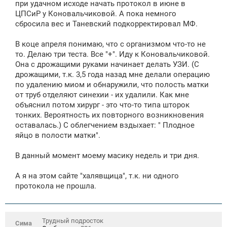
при удачном исходе начать протокол в июне в
ЦПСиР у Коновальчиковой. А пока немного
сбросила вес и Таневский подкорректировал МФ.
В коце апреля понимаю, что с организмом что-то не
то. Делаю три теста. Все "+". Иду к Коновальчиковой.
Она с дрожащими руками начинает делать УЗИ. (С
дрожащими, т.к. 3,5 года назад мне делали операцию
по удалению миом и обнаружили, что полость матки
от труб отделяют синехии - их удалили. Как мне
объяснил потом хирург - это что-то типа шторок
тонких. Вероятность их повторного возникновения
оставалась.) С облегчением вздыхает: " Плодное
яйцо в полости матки".
В данный момент моему масику недель и три дня.
А я на этом сайте "халявщица", т.к. ни одного
протокола не прошла.
Трудный подросток
Сима