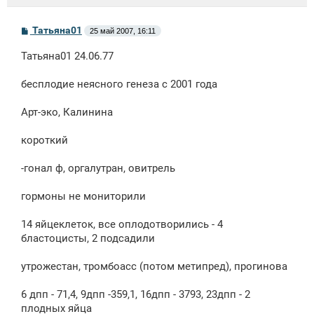
С
Татьяна01
25 май 2007, 16:11
о
о
Татьяна01 24.06.77
б
щ
е
бесплодие неясного генеза с 2001 года
н
и
е
Арт-эко, Калинина
короткий
-гонал ф, оргалутран, овитрель
гормоны не мониторили
14 яйцеклеток, все оплодотворились - 4
бластоцисты, 2 подсадили
утрожестан, тромбоасс (потом метипред), прогинова
6 дпп - 71,4, 9дпп -359,1, 16дпп - 3793, 23дпп - 2
плодных яйца