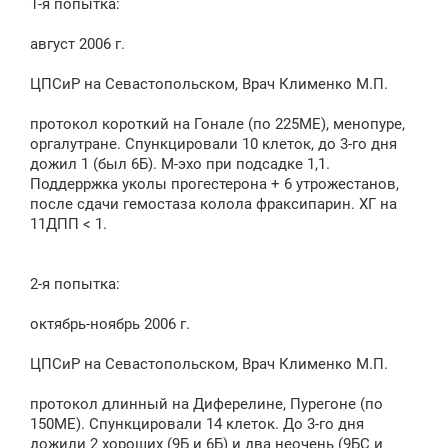
1-я попытка:
август 2006 г.
ЦПСиР на Севастопольском, Врач Клименко М.П.
протокол короткий на Гонале (по 225МЕ), менопуре,
оргалутране. Спункцировали 10 клеток, до 3-го дня
дожил 1 (был 6Б). М-эхо при подсадке 1,1.
Поддерржка уколы прогестерона + 6 утрожестанов,
после сдачи гемостаза колола фраксипарин. ХГ на
11ДПП < 1.
2-я попытка:
октябрь-ноябрь 2006 г.
ЦПСиР на Севастопольском, Врач Клименко М.П.
протокол длинный на Диферелине, Пурегоне (по
150МЕ). Спункцировали 14 клеток. До 3-го дня
дожили 2 хороших (9Б и 6Б) и два неочень (9БС и