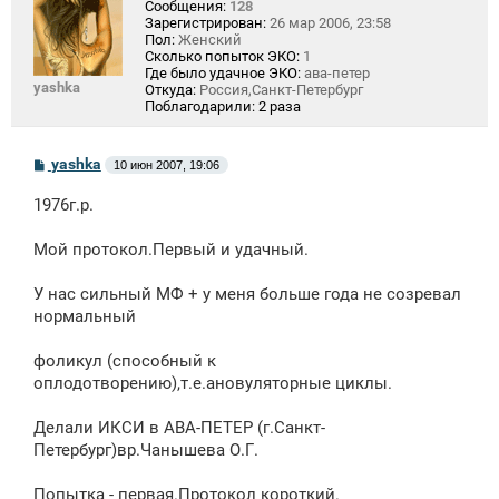
Сообщения:
128
Зарегистрирован:
26 мар 2006, 23:58
Пол:
Женский
Сколько попыток ЭКО:
1
Где было удачное ЭКО:
ава-петер
yashka
Откуда:
Россия,Санкт-Петербург
Поблагодарили:
2 раза
С
yashka
10 июн 2007, 19:06
о
о
1976г.р.
б
щ
е
Мой протокол.Первый и удачный.
н
и
е
У нас сильный МФ + у меня больше года не созревал
нормальный
фоликул (способный к
оплодотворению),т.е.ановуляторные циклы.
Делали ИКСИ в АВА-ПЕТЕР (г.Санкт-
Петербург)вр.Чанышева О.Г.
Попытка - первая.Протокол короткий.