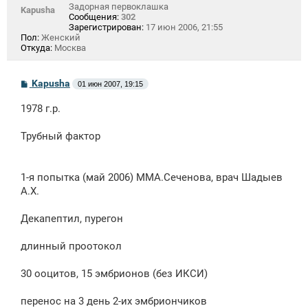
Задорная первоклашка
Kapusha
Сообщения:
302
Зарегистрирован:
17 июн 2006, 21:55
Пол:
Женский
Откуда:
Москва
С
Kapusha
01 июн 2007, 19:15
о
о
1978 г.р.
б
щ
е
Трубный фактор
н
и
е
1-я попытка (май 2006) ММА.Сеченова, врач Шадыев
А.Х.
Декапептил, пурегон
длинный проотокол
30 ооцитов, 15 эмбрионов (без ИКСИ)
перенос на 3 день 2-их эмбриончиков