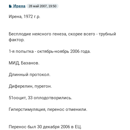
С
Ирена
28 май 2007, 19:50
о
о
Ирена, 1972 г.р.
б
щ
е
н
Бесплодие неясного генеза, скорее всего - трубный
и
е
фактор.
1-я попытка - октябрь-ноябрь 2006 года.
МИД, Базанов.
Длинный протокол.
Диферелин, пурегон.
51ооцит, 33 оплодотворились.
Гиперстимуляция, перенос отменили.
Перенос был 30 декабря 2006 в ЕЦ.