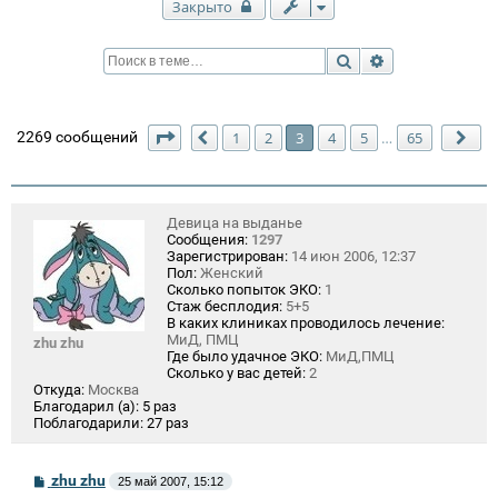
Закрыто
Поиск
Расширенный п
Страница
3
из
65
2269 сообщений
1
2
3
4
5
65
…
Пред.
Сл
Девица на выданье
Сообщения:
1297
Зарегистрирован:
14 июн 2006, 12:37
Пол:
Женский
Сколько попыток ЭКО:
1
Стаж бесплодия:
5+5
В каких клиниках проводилось лечение:
МиД, ПМЦ
zhu zhu
Где было удачное ЭКО:
МиД,ПМЦ
Сколько у вас детей:
2
Откуда:
Москва
Благодарил (а):
5 раз
Поблагодарили:
27 раз
С
zhu zhu
25 май 2007, 15:12
о