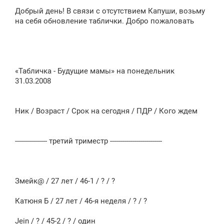
о
Добрый день! В связи с отсутствием Капуши, возьму
б
щ
на себя обновление таблички. Добро пожаловать
е
н
и
е
«Табличка - Будущие мамы» на понедельник
31.03.2008
Ник / Возраст / Срок на сегодня / ПДР / Кого ждем
---------------- третий триместр --------------------------
Змейк@ / 27 лет / 46-1 / ? / ?
Катюня Б / 27 лет / 46-я неделя / ? / ?
Jein / ? / 45-2 / ? / один