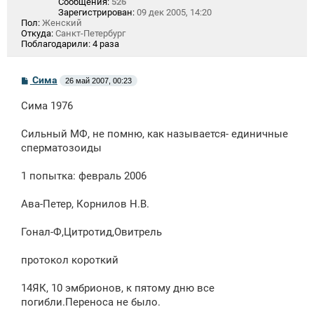
Сообщения:
526
Зарегистрирован:
09 дек 2005, 14:20
Пол:
Женский
Откуда:
Санкт-Петербург
Поблагодарили:
4 раза
С
Сима
26 май 2007, 00:23
о
о
Сима 1976
б
щ
е
Сильный МФ, не помню, как называется- единичные
н
сперматозоиды
и
е
1 попытка: февраль 2006
Ава-Петер, Корнилов Н.В.
Гонал-Ф,Цитротид,Овитрель
протокол короткий
14ЯК, 10 эмбрионов, к пятому дню все
погибли.Переноса не было.