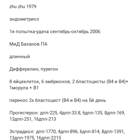
о
zhu zhu 1979
б
щ
е
эндометриоз
н
и
е
1я попытка-удача сентябрь-октябрь 2006:
МиД Базанов ПА
длинный
Дифферелин, пурегон
8 яйцеклеток, 6 эмбрионов, 2 бластоцисты (В4 и В4)+
1морула + В1
перенос 2х бластоцист (В4 и В4) на 5й день
Прогестерон: дпп-225, 4дпп-33.8, 6дпп-135, 8дпп-169,
13дпп-251, 16дпп-213
Эстрадиол: дпп-1770, 4дпп-896, 6дпп-814, 8дпп-1391,
13дпп-1975, 16дпп-2215