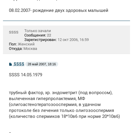
08.02.2007- рождение двух здоровых малышей
Только зачали
SSSS
Сообщения:
22
Зарегистрирован:
12 окт 2006, 16:59
Пол:
Женский
Откуда:
Москва
С
SSSS
28 май 2007, 18:16
о
о
SSSS 14.05.1979
б
щ
е
н
трубный фактор, хр. эндометрит (под вопросом),
и
е
вылеченная гиперпролактемия, МФ
(олигоастенотератозооспермия, в удачном
протоколе без лечения только олигозооспермия
(количество спермиков 18*10в6 при норме 20*10в6)