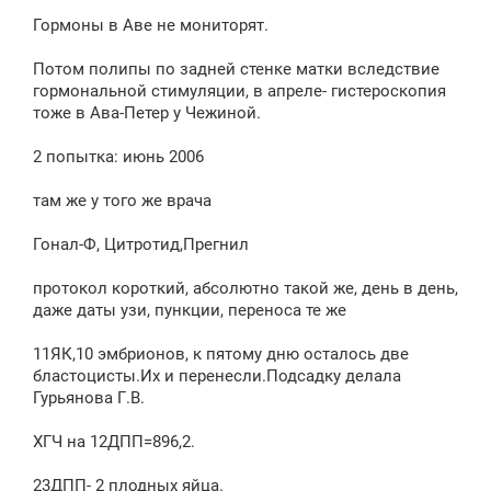
Гормоны в Аве не мониторят.
Потом полипы по задней стенке матки вследствие
гормональной стимуляции, в апреле- гистероскопия
тоже в Ава-Петер у Чежиной.
2 попытка: июнь 2006
там же у того же врача
Гонал-Ф, Цитротид,Прегнил
протокол короткий, абсолютно такой же, день в день,
даже даты узи, пункции, переноса те же
11ЯК,10 эмбрионов, к пятому дню осталось две
бластоцисты.Их и перенесли.Подсадку делала
Гурьянова Г.В.
ХГЧ на 12ДПП=896,2.
23ДПП- 2 плодных яйца.