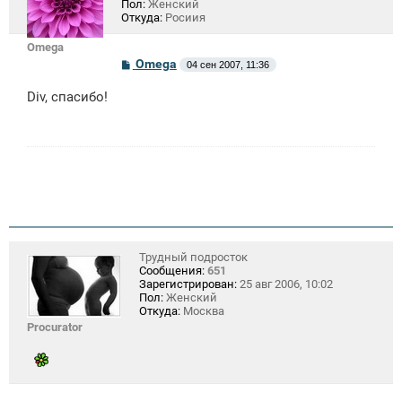
Пол:
Женский
Откуда:
Росиия
Omega
С
Omega
04 сен 2007, 11:36
о
о
Div, спасибо!
б
щ
е
н
и
е
Трудный подросток
Сообщения:
651
Зарегистрирован:
25 авг 2006, 10:02
Пол:
Женский
Откуда:
Москва
Procurator