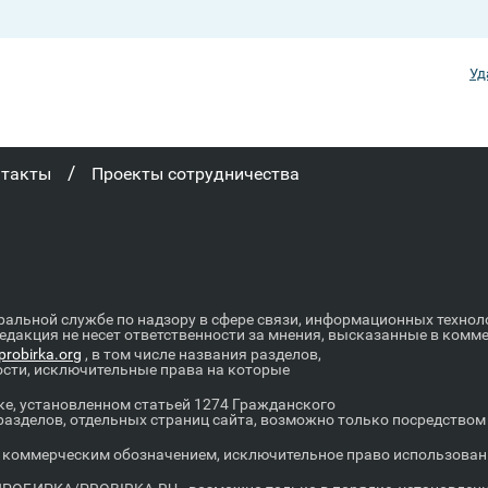
Уд
/
нтакты
Проекты сотрудничества
ральной службе по надзору в сфере связи, информационных техно
Редакция не несет ответственности за мнения, высказанные в комм
robirka.org
, в том числе названия разделов,
ости, исключительные права на которые
е, установленном статьей 1274 Гражданского
 разделов, отдельных страниц сайта, возможно только посредство
оммерческим обозначением, исключительное право использовани