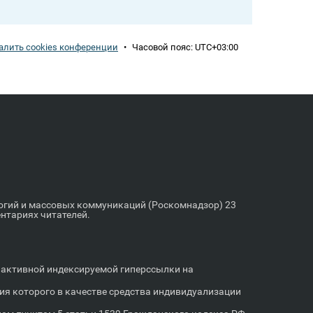
алить cookies конференции
•
Часовой пояс:
UTC+03:00
логий и массовых коммуникаций (Роскомнадзор) 23
ентариях читателей.
м активной индексируемой гиперссылки на
я которого в качестве средства индивидуализации