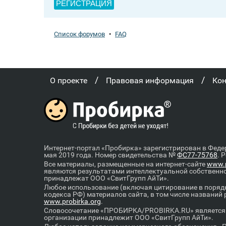
РЕГИСТРАЦИЯ
Список форумов
•
FAQ
/
/
О проекте
Правовая информация
Ко
Интернет-портал «Пробирка» зарегистрирован в Феде
мая 2019 года. Номер свидетельства №
ФС77-75768
. 
Все материалы, размещенные на интернет-сайте
www.p
являются результатами интеллектуальной собственн
принадлежат ООО «СвитГрупп АйТи».
Любое использование (включая цитирование в порядк
кодекса РФ) материалов сайта, в том числе названий
www.probirka.org
.
Словосочетание «ПРОБИРКА/PROBIRKA.RU» является к
организации принадлежит ООО «СвитГрупп АйТи».