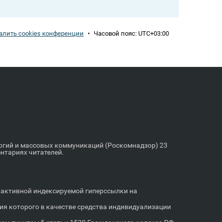
алить cookies конференции
•
Часовой пояс:
UTC+03:00
логий и массовых коммуникаций (Роскомнадзор) 23
ентариях читателей.
м активной индексируемой гиперссылки на
я которого в качестве средства индивидуализации