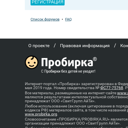
РЕГИСТРАЦИЯ
Список форумов
•
FAQ
/
/
О проекте
Правовая информация
Ко
Интернет-портал «Пробирка» зарегистрирован в Феде
мая 2019 года. Номер свидетельства №
ФС77-75768
. 
Все материалы, размещенные на интернет-сайте
www.p
являются результатами интеллектуальной собственн
принадлежат ООО «СвитГрупп АйТи».
Любое использование (включая цитирование в порядк
кодекса РФ) материалов сайта, в том числе названий
www.probirka.org
.
Словосочетание «ПРОБИРКА/PROBIRKA.RU» является к
организации принадлежит ООО «СвитГрупп АйТи».