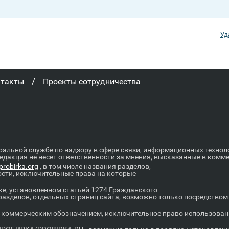
Уд
/
нтакты
Проекты сотрудничества
ральной службе по надзору в сфере связи, информационных техно
Редакция не несет ответственности за мнения, высказанные в комм
robirka.org
, в том числе названия разделов,
ости, исключительные права на которые
е, установленном статьей 1274 Гражданского
 разделов, отдельных страниц сайта, возможно только посредство
оммерческим обозначением, исключительное право использовани