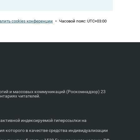
алить cookies конференции
•
Часовой пояс:
UTC+03:00
логий и массовых коммуникаций (Роскомнадзор) 23
ентариях читателей.
м активной индексируемой гиперссылки на
я которого в качестве средства индивидуализации