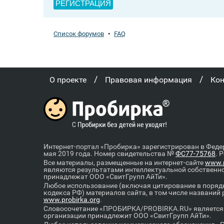
РЕГИСТРАЦИЯ
Список форумов
•
FAQ
/
/
О проекте
Правовая информация
Ко
Интернет-портал «Пробирка» зарегистрирован в Феде
мая 2019 года. Номер свидетельства №
ФС77-75768
. 
Все материалы, размещенные на интернет-сайте
www.p
являются результатами интеллектуальной собственн
принадлежат ООО «СвитГрупп АйТи».
Любое использование (включая цитирование в порядк
кодекса РФ) материалов сайта, в том числе названий
www.probirka.org
.
Словосочетание «ПРОБИРКА/PROBIRKA.RU» является к
организации принадлежит ООО «СвитГрупп АйТи».