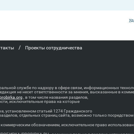
Уд
/
нтакты
Проекты сотрудничества
ральной службе по надзору в сфере связи, информационных техно
Редакция не несет ответственности за мнения, высказанные в комм
robirka.org
, в том числе названия разделов,
ости, исключительные права на которые
е, установленном статьей 1274 Гражданского
 разделов, отдельных страниц сайта, возможно только посредство
оммерческим обозначением, исключительное право использовани