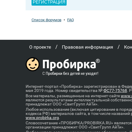
РЕГИСТРАЦИЯ
Список форумов
•
FAQ
/
/
О проекте
Правовая информация
Ко
Интернет-портал «Пробирка» зарегистрирован в Феде
мая 2019 года. Номер свидетельства №
ФС77-75768
. 
Все материалы, размещенные на интернет-сайте
www.p
являются результатами интеллектуальной собственн
принадлежат ООО «СвитГрупп АйТи».
Любое использование (включая цитирование в порядк
кодекса РФ) материалов сайта, в том числе названий
www.probirka.org
.
Словосочетание «ПРОБИРКА/PROBIRKA.RU» является к
организации принадлежит ООО «СвитГрупп АйТи».