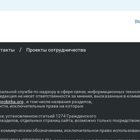
Уд
/
нтакты
Проекты сотрудничества
ральной службе по надзору в сфере связи, информационных техно
Редакция не несет ответственности за мнения, высказанные в комм
robirka.org
, в том числе названия разделов,
ости, исключительные права на которые
е, установленном статьей 1274 Гражданского
 разделов, отдельных страниц сайта, возможно только посредство
оммерческим обозначением, исключительное право использовани