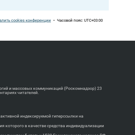
алить cookies конференции
•
Часовой пояс:
UTC+03:00
логий и массовых коммуникаций (Роскомнадзор) 23
ентариях читателей.
м активной индексируемой гиперссылки на
я которого в качестве средства индивидуализации