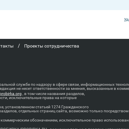
Уд
/
нтакты
Проекты сотрудничества
ральной службе по надзору в сфере связи, информационных техно
Редакция не несет ответственности за мнения, высказанные в комм
robirka.org
, в том числе названия разделов,
ости, исключительные права на которые
е, установленном статьей 1274 Гражданского
 разделов, отдельных страниц сайта, возможно только посредство
оммерческим обозначением, исключительное право использовани