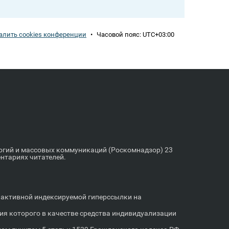
алить cookies конференции
•
Часовой пояс:
UTC+03:00
логий и массовых коммуникаций (Роскомнадзор) 23
ентариях читателей.
м активной индексируемой гиперссылки на
я которого в качестве средства индивидуализации