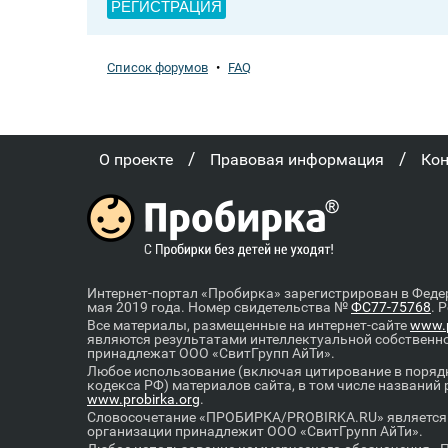
РЕГИСТРАЦИЯ
Список форумов
•
FAQ
/
/
О проекте
Правовая информация
Ко
Интернет-портал «Пробирка» зарегистрирован в Феде
мая 2019 года. Номер свидетельства №
ФС77-75768
. 
Все материалы, размещенные на интернет-сайте
www.p
являются результатами интеллектуальной собственн
принадлежат ООО «СвитГрупп АйТи».
Любое использование (включая цитирование в порядк
кодекса РФ) материалов сайта, в том числе названий
www.probirka.org
.
Словосочетание «ПРОБИРКА/PROBIRKA.RU» является к
организации принадлежит ООО «СвитГрупп АйТи».