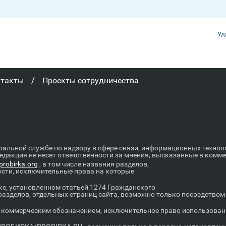
Уд
/
нтакты
Проекты сотрудничества
ральной службе по надзору в сфере связи, информационных техно
Редакция не несет ответственности за мнения, высказанные в комм
robirka.org
, в том числе названия разделов,
ости, исключительные права на которые
е, установленном статьей 1274 Гражданского
 разделов, отдельных страниц сайта, возможно только посредство
оммерческим обозначением, исключительное право использовани