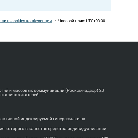
алить cookies конференции
•
Часовой пояс:
UTC+03:00
логий и массовых коммуникаций (Роскомнадзор) 23
ентариях читателей.
м активной индексируемой гиперссылки на
я которого в качестве средства индивидуализации