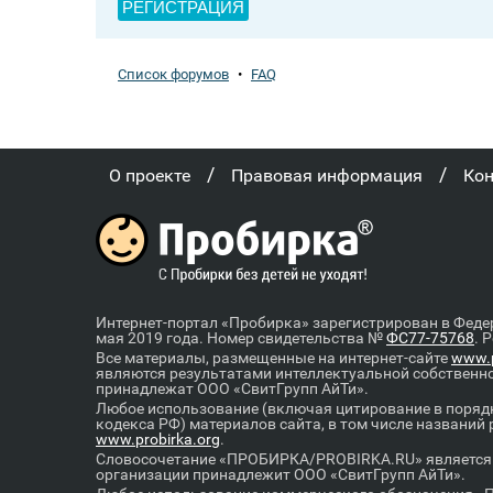
РЕГИСТРАЦИЯ
Список форумов
•
FAQ
/
/
О проекте
Правовая информация
Ко
Интернет-портал «Пробирка» зарегистрирован в Феде
мая 2019 года. Номер свидетельства №
ФС77-75768
. 
Все материалы, размещенные на интернет-сайте
www.p
являются результатами интеллектуальной собственн
принадлежат ООО «СвитГрупп АйТи».
Любое использование (включая цитирование в порядк
кодекса РФ) материалов сайта, в том числе названий
www.probirka.org
.
Словосочетание «ПРОБИРКА/PROBIRKA.RU» является к
организации принадлежит ООО «СвитГрупп АйТи».