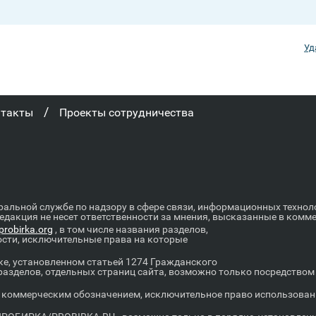
Уд
/
нтакты
Проекты сотрудничества
ральной службе по надзору в сфере связи, информационных техно
Редакция не несет ответственности за мнения, высказанные в комм
robirka.org
, в том числе названия разделов,
ости, исключительные права на которые
е, установленном статьей 1274 Гражданского
 разделов, отдельных страниц сайта, возможно только посредство
оммерческим обозначением, исключительное право использовани