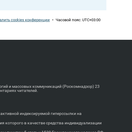
алить cookies конференции
•
Часовой пояс:
UTC+03:00
логий и массовых коммуникаций (Роскомнадзор) 23
ентариях читателей.
м активной индексируемой гиперссылки на
я которого в качестве средства индивидуализации