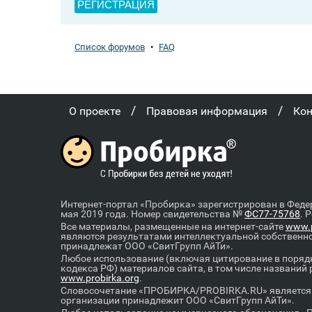
РЕГИСТРАЦИЯ
Список форумов
•
FAQ
/
/
О проекте
Правовая информация
Ко
Интернет-портал «Пробирка» зарегистрирован в Феде
мая 2019 года. Номер свидетельства №
ФС77-75768
. 
Все материалы, размещенные на интернет-сайте
www.p
являются результатами интеллектуальной собственн
принадлежат ООО «СвитГрупп АйТи».
Любое использование (включая цитирование в порядк
кодекса РФ) материалов сайта, в том числе названий
www.probirka.org
.
Словосочетание «ПРОБИРКА/PROBIRKA.RU» является к
организации принадлежит ООО «СвитГрупп АйТи».