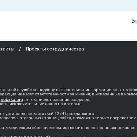
Уд
/
нтакты
Проекты сотрудничества
ральной службе по надзору в сфере связи, информационных техно
Редакция не несет ответственности за мнения, высказанные в комм
robirka.org
, в том числе названия разделов,
ости, исключительные права на которые
е, установленном статьей 1274 Гражданского
 разделов, отдельных страниц сайта, возможно только посредство
оммерческим обозначением, исключительное право использовани