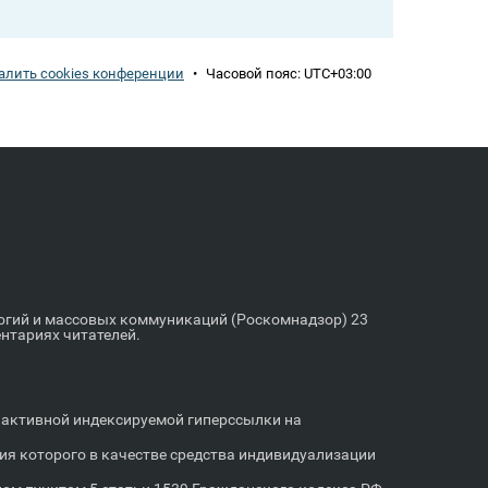
алить cookies конференции
•
Часовой пояс:
UTC+03:00
логий и массовых коммуникаций (Роскомнадзор) 23
ентариях читателей.
м активной индексируемой гиперссылки на
я которого в качестве средства индивидуализации