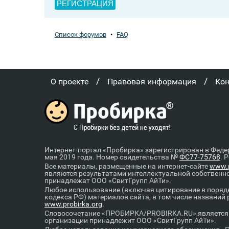
РЕГИСТРАЦИЯ
Список форумов
•
FAQ
/
/
О проекте
Правовая информация
Ко
Интернет-портал «Пробирка» зарегистрирован в Феде
мая 2019 года. Номер свидетельства №
ФС77-75768
. 
Все материалы, размещенные на интернет-сайте
www.p
являются результатами интеллектуальной собственн
принадлежат ООО «СвитГрупп АйТи».
Любое использование (включая цитирование в порядк
кодекса РФ) материалов сайта, в том числе названий
www.probirka.org
.
Словосочетание «ПРОБИРКА/PROBIRKA.RU» является к
организации принадлежит ООО «СвитГрупп АйТи».