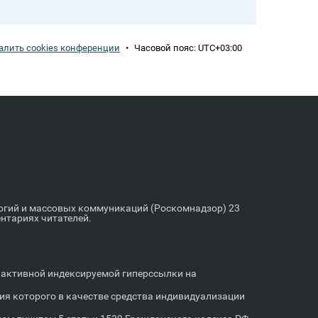
алить cookies конференции
•
Часовой пояс:
UTC+03:00
логий и массовых коммуникаций (Роскомнадзор) 23
ентариях читателей.
м активной индексируемой гиперссылки на
я которого в качестве средства индивидуализации