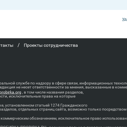
Уд
/
нтакты
Проекты сотрудничества
ральной службе по надзору в сфере связи, информационных техно
Редакция не несет ответственности за мнения, высказанные в комм
robirka.org
, в том числе названия разделов,
ости, исключительные права на которые
е, установленном статьей 1274 Гражданского
 разделов, отдельных страниц сайта, возможно только посредство
оммерческим обозначением, исключительное право использовани