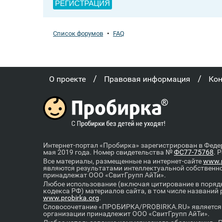
РЕГИСТРАЦИЯ
Список форумов
•
FAQ
/
/
О проекте
Правовая информация
Ко
Интернет-портал «Пробирка» зарегистрирован в Феде
мая 2019 года. Номер свидетельства №
ФС77-75768
. 
Все материалы, размещенные на интернет-сайте
www.p
являются результатами интеллектуальной собственн
принадлежат ООО «СвитГрупп АйТи».
Любое использование (включая цитирование в порядк
кодекса РФ) материалов сайта, в том числе названий
www.probirka.org
.
Словосочетание «ПРОБИРКА/PROBIRKA.RU» является к
организации принадлежит ООО «СвитГрупп АйТи».